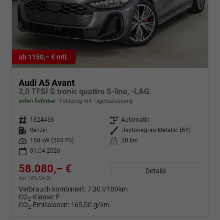
ab 1150,– € mtl.
Audi A5 Avant
2,0 TFSI S tronic quattro S-line, -LAG.
sofort lieferbar
Fahrzeug mit Tageszulassung
Fahrzeugnr.
1324436
Getriebe
Automatik
Kraftstoff
Benzin
Außenfarbe
Daytonagrau Metallic (6Y)
Leistung
150 kW (204 PS)
Kilometerstand
20 km
01.04.2026
58.080,– €
Details
incl. 19% MwSt.
Verbrauch kombiniert:
7,30 l/100km
CO
-Klasse:
F
2
CO
-Emissionen:
165,00 g/km
2