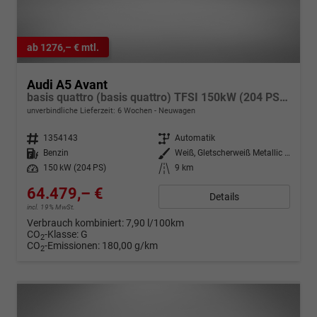
ab 1276,– € mtl.
Audi A5 Avant
basis quattro (basis quattro) TFSI 150kW (204 PS) 7-Gang S-tronic
unverbindliche Lieferzeit:
6 Wochen
Neuwagen
Fahrzeugnr.
1354143
Getriebe
Automatik
Kraftstoff
Benzin
Außenfarbe
Weiß, Gletscherweiß Metallic (2Y)
Leistung
150 kW (204 PS)
Kilometerstand
9 km
64.479,– €
Details
incl. 19% MwSt.
Verbrauch kombiniert:
7,90 l/100km
CO
-Klasse:
G
2
CO
-Emissionen:
180,00 g/km
2