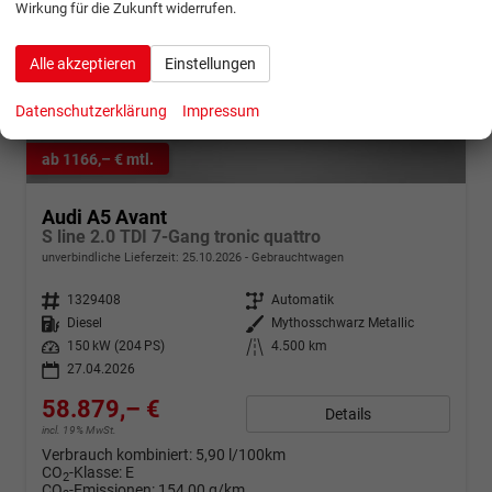
Wirkung für die Zukunft widerrufen.
Alle akzeptieren
Einstellungen
Datenschutzerklärung
Impressum
ab 1166,– € mtl.
Audi A5 Avant
S line 2.0 TDI 7-Gang tronic quattro
unverbindliche Lieferzeit:
25.10.2026
Gebrauchtwagen
Fahrzeugnr.
1329408
Getriebe
Automatik
Kraftstoff
Diesel
Außenfarbe
Mythosschwarz Metallic
Leistung
150 kW (204 PS)
Kilometerstand
4.500 km
27.04.2026
58.879,– €
Details
incl. 19% MwSt.
Verbrauch kombiniert:
5,90 l/100km
CO
-Klasse:
E
2
CO
-Emissionen:
154,00 g/km