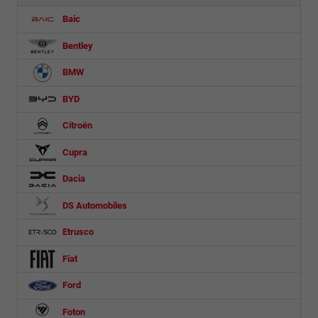
Baic
Bentley
BMW
BYD
Citroën
Cupra
Dacia
DS Automobiles
Etrusco
Fiat
Ford
Foton