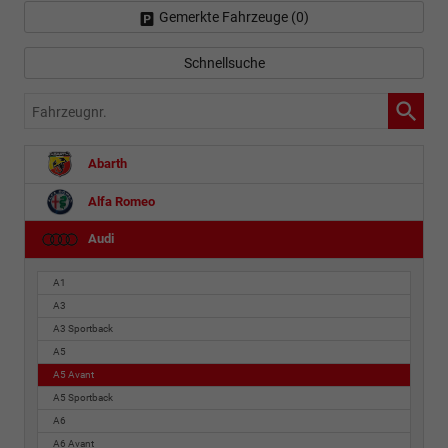
Gemerkte Fahrzeuge (
0
)
Schnellsuche
Fahrzeugnr.
Abarth
Alfa Romeo
Audi
A1
A3
A3 Sportback
A5
A5 Avant
A5 Sportback
A6
A6 Avant