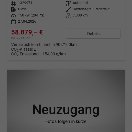
Fahrzeugnr.
1329971
Getriebe
Automatik
Kraftstoff
Diesel
Außenfarbe
Daytonagrau Perleffekt
Leistung
150 kW (204 PS)
Kilometerstand
7.000 km
27.04.2026
58.879,– €
Details
incl. 19% MwSt.
Verbrauch kombiniert:
5,90 l/100km
CO
-Klasse:
E
2
CO
-Emissionen:
154,00 g/km
2