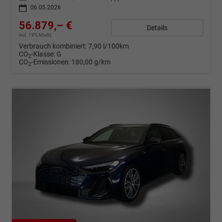
06.05.2026
56.879,– €
Details
incl. 19% MwSt.
Verbrauch kombiniert:
7,90 l/100km
CO
-Klasse:
G
2
CO
-Emissionen:
180,00 g/km
2