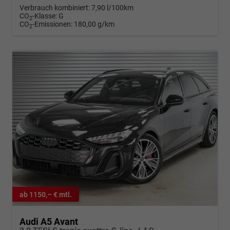
Verbrauch kombiniert:
7,90 l/100km
CO
-Klasse:
G
2
CO
-Emissionen:
180,00 g/km
2
ab 1150,– € mtl.
Audi A5 Avant