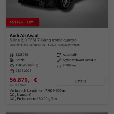
ab 1126,– € mtl.
Audi A5 Avant
S line 2.0 TFSI 7-Gang tronic quattro
unverbindliche Lieferzeit:
21.11.2026
Gebrauchtwagen
Fahrzeugnr.
1328966
Getriebe
Automatik
Kraftstoff
Benzin
Außenfarbe
Mythosschwarz Metallic
Leistung
150 kW (204 PS)
Kilometerstand
8.000 km
04.05.2026
56.879,– €
Details
incl. 19% MwSt.
Verbrauch kombiniert:
7,90 l/100km
CO
-Klasse:
G
2
CO
-Emissionen:
180,00 g/km
2