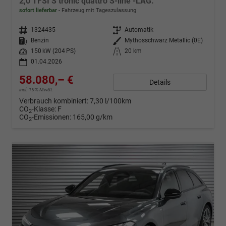
2,0 TFSI S tronic quattro S-line -LAG.
sofort lieferbar
Fahrzeug mit Tageszulassung
Fahrzeugnr.
1324435
Getriebe
Automatik
Kraftstoff
Benzin
Außenfarbe
Mythosschwarz Metallic (0E)
Leistung
150 kW (204 PS)
Kilometerstand
20 km
01.04.2026
58.080,– €
Details
incl. 19% MwSt.
Verbrauch kombiniert:
7,30 l/100km
CO
-Klasse:
F
2
CO
-Emissionen:
165,00 g/km
2