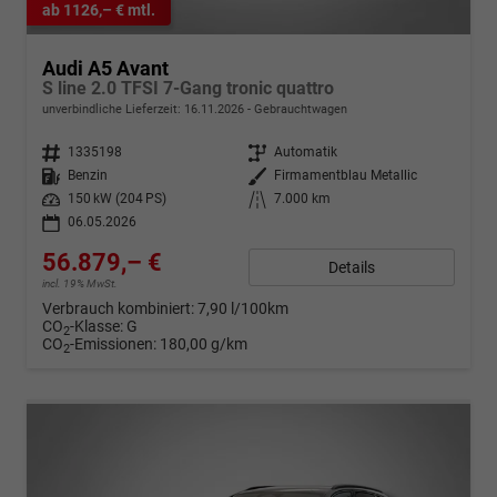
ab 1126,– € mtl.
Audi A5 Avant
S line 2.0 TFSI 7-Gang tronic quattro
unverbindliche Lieferzeit:
16.11.2026
Gebrauchtwagen
Fahrzeugnr.
1335198
Getriebe
Automatik
Kraftstoff
Benzin
Außenfarbe
Firmamentblau Metallic
Leistung
150 kW (204 PS)
Kilometerstand
7.000 km
06.05.2026
56.879,– €
Details
incl. 19% MwSt.
Verbrauch kombiniert:
7,90 l/100km
CO
-Klasse:
G
2
CO
-Emissionen:
180,00 g/km
2