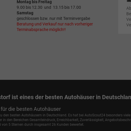
Montag bis Freitag
9.00 bis 12.30 und 13.15 bis 17.00
Ab
Samstag
Be
geschlossen bzw. nur mit Terminvergabe
Ve
Beratung und Verkauf nur nach vorheriger
Ve
Terminabsprache möglich!!
torf ist eines der besten Autohäuser in Deutschla
für die besten Autohäuser
 zu den besten Autohäusern in Deutschland. Es hat bei AutoScout24 besonders viel
in den Bereichen Gesamteindruck, Erreichbarkeit, Zuverlässigkeit, Angebotsbesch
,4 von 5 Sternen durch insgesamt 26 Kunden bewertet.