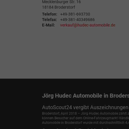
Mecklenburger Str. 16
18184
Broderstorf
Telefon:
+49-381-693730
Telefax:
+49-381-40349686
E-Mail:
verkauf@hudec-automobile.de
Jörg Hudec Automobile in Broders
AutoScout24 vergibt Auszeichnungen 
Broderstorf, April 2018 – Jörg Hudec Automobile zählt
können Besucher auf dem Online-Fahrzeugmarkt Händler 
Automobile in Broderstorf wurde mit durchschnittlich 4