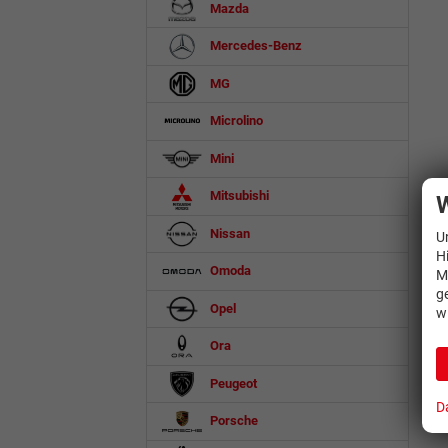
Mazda
Mercedes-Benz
MG
Microlino
Mini
Mitsubishi
W
Nissan
U
H
Omoda
M
g
Opel
w
Ora
Peugeot
D
Porsche