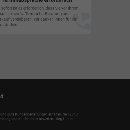
 sofort ist es erforderlich, dass Sie vor Ihrem
such einen 📞
Termin
für Beratung und
rkauf vereinbaren. Wir danken Ihnen für Ihr
rständnis.
nd
e und gute Kundenbewertungen erhalten. Seit 2013
reibung und Kauferlebnis bewerten. Jörg Hudec