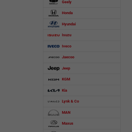
Geely
Honda
Hyundai
Isuzu
Iveco
Jaecoo
Jeep
KGM
Kia
Lynk & Co
MAN
Maxus