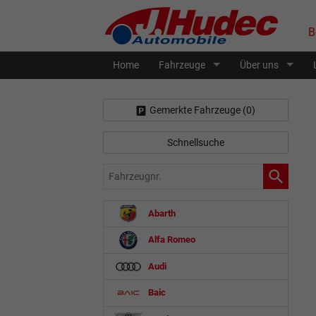
B
Home
Fahrzeuge
Über uns
Gemerkte Fahrzeuge (
0
)
Schnellsuche
Fahrzeugnr.
Abarth
Alfa Romeo
Audi
Baic