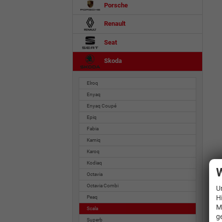
Porsche
Renault
Seat
Skoda
Elroq
Enyaq
Enyaq Coupé
Epiq
Fabia
Kamiq
Karoq
Kodiaq
W
Octavia
Octavia Combi
U
H
Peaq
M
Scala
g
Superb