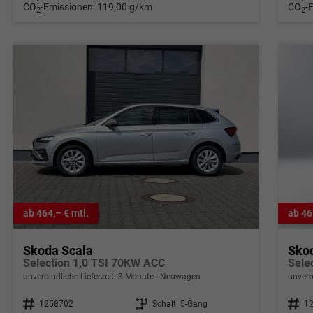
CO
-Emissionen:
119,00 g/km
CO
-
2
2
ab 464,– € mtl.
ab 46
Skoda Scala
Sko
Selection 1,0 TSI 70KW ACC
unverbindliche Lieferzeit:
3 Monate
Neuwagen
unverb
Fahrzeugnr.
1258702
Getriebe
Schalt. 5-Gang
Fahrzeugnr.
1