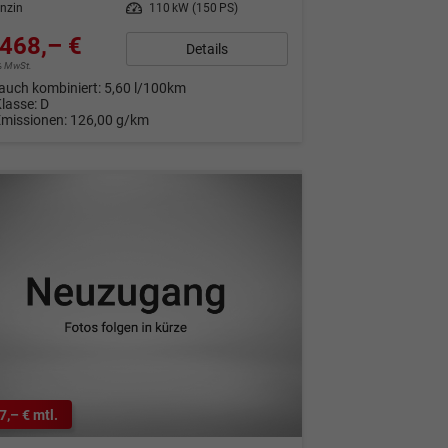
nzin
Leistung
110 kW (150 PS)
468,– €
Details
9% MwSt.
auch kombiniert:
5,60 l/100km
Klasse:
D
Emissionen:
126,00 g/km
7,– € mtl.