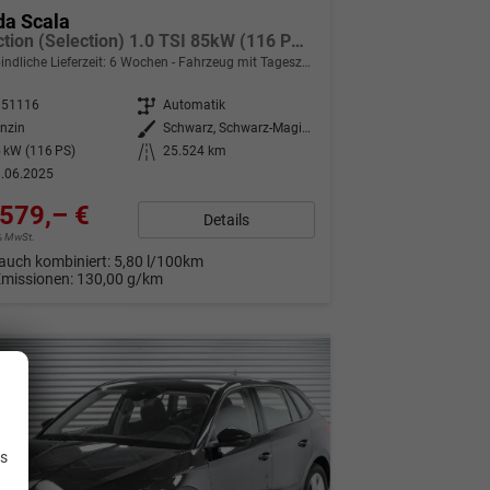
da Scala
Selection (Selection) 1.0 TSI 85kW (116 PS) 7-Gang DSG
indliche Lieferzeit:
6 Wochen
Fahrzeug mit Tageszulassung
351116
Getriebe
Automatik
nzin
Außenfarbe
Schwarz, Schwarz-Magic Perleffekt (1Z)
 kW (116 PS)
Kilometerstand
25.524 km
.06.2025
579,– €
Details
9% MwSt.
auch kombiniert:
5,80 l/100km
Emissionen:
130,00 g/km
.
is