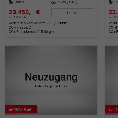
Kraftstoff
Benzin
Leistung
70 kW (95 PS)
Kraftstoff
Be
23.459,– €
23.
Details
incl. 19% MwSt.
incl. 1
Verbrauch kombiniert:
5,10 l/100km
Verbr
CO
-Klasse:
C
CO
-
2
2
CO
-Emissionen:
115,00 g/km
CO
-
2
2
ab 467,– € mtl.
ab 46