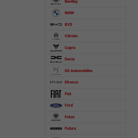
Bentley
BMW
BYD
Citroën
Cupra
Dacia
DS Automobiles
Etrusco
Fiat
Ford
Foton
Futura