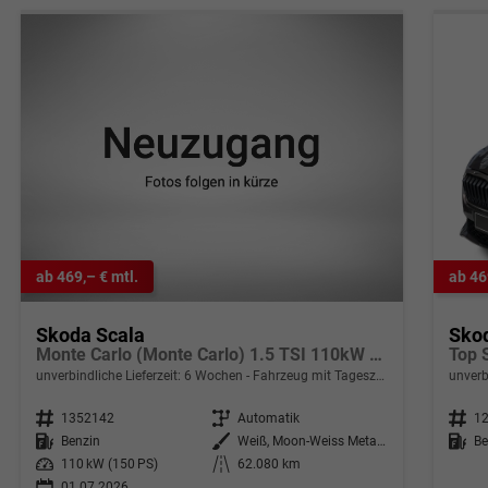
ab 469,– € mtl.
ab 46
Skoda Scala
Sko
Monte Carlo (Monte Carlo) 1.5 TSI 110kW (150 PS) 7-Gang DSG
unverbindliche Lieferzeit:
6 Wochen
Fahrzeug mit Tageszulassung
unverb
Fahrzeugnr.
1352142
Getriebe
Automatik
Fahrzeugnr.
1
Kraftstoff
Benzin
Außenfarbe
Weiß, Moon-Weiss Metallic (2Y)
Kraftstoff
Be
Leistung
110 kW (150 PS)
Kilometerstand
62.080 km
01.07.2026