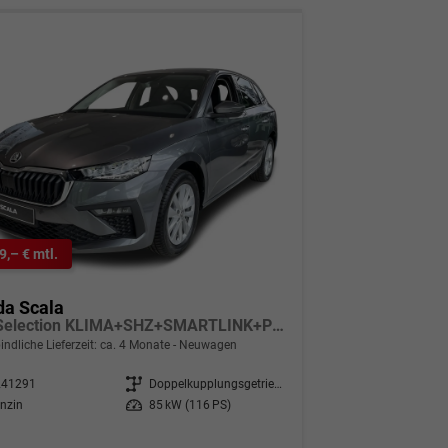
9,– € mtl.
da Scala
Top Selection KLIMA+SHZ+SMARTLINK+PDC+LED+16" ALU
indliche Lieferzeit: ca. 4 Monate
Neuwagen
241291
Getriebe
Doppelkupplungsgetriebe (DSG)
nzin
Leistung
85 kW (116 PS)