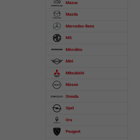
Maxus
Mazda
Mercedes-Benz
MG
Microlino
Mini
Mitsubishi
Nissan
Omoda
Opel
Ora
Peugeot