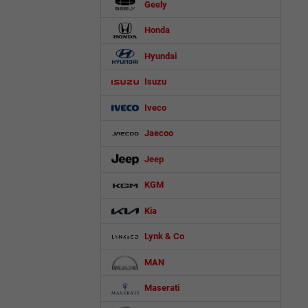
Geely
Honda
Hyundai
Isuzu
Iveco
Jaecoo
Jeep
KGM
Kia
Lynk & Co
MAN
Maserati