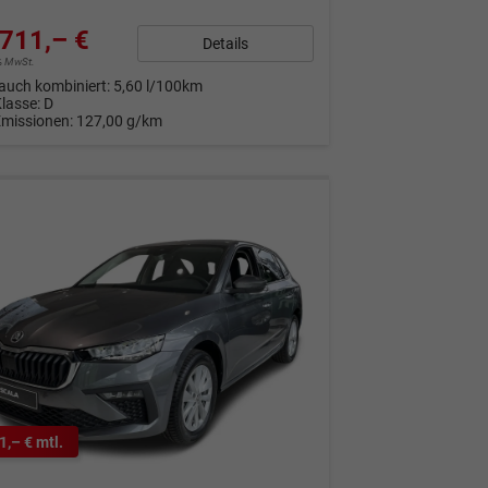
711,– €
Details
9% MwSt.
auch kombiniert:
5,60 l/100km
Klasse:
D
Emissionen:
127,00 g/km
1,– € mtl.