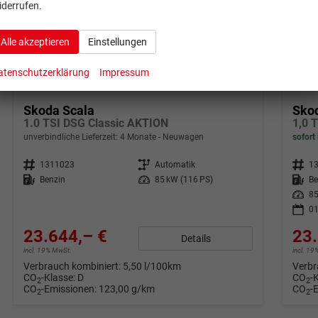
iderrufen.
Alle akzeptieren
Einstellungen
atenschutzerklärung
Impressum
ab 468,– € mtl.
ab 46
Skoda Scala
Sko
1.0 TSI DSG Classic AKTION
1,0 
unverbindliche Lieferzeit:
4 Monate
Neuwagen
sofort 
Fahrzeugnr.
1311023
Getriebe
Automatik
Fahrzeugnr.
1
Kraftstoff
Benzin
Leistung
85 kW (116 PS)
Kraftstoff
Be
Leistung
85
01
23.644,– €
23.
Details
incl. 19% MwSt.
incl. 1
Verbrauch kombiniert:
5,50 l/100km
Verbr
CO
-Klasse:
D
CO
-
2
2
CO
-Emissionen:
123,00 g/km
CO
-
2
2