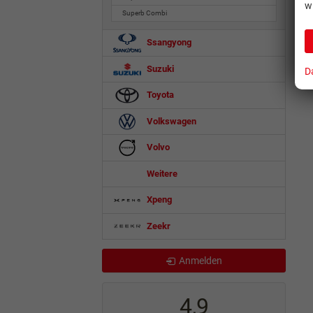
w
Superb Combi
Ssangyong
Suzuki
D
Toyota
Volkswagen
Volvo
Weitere
Xpeng
Zeekr
Anmelden
4,9