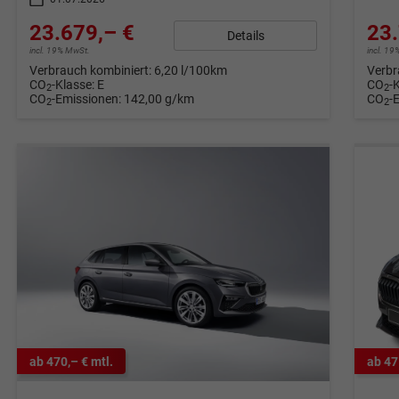
23.679,– €
23.
Details
incl. 19% MwSt.
incl. 1
Verbrauch kombiniert:
6,20 l/100km
Verbr
CO
-Klasse:
E
CO
-
2
2
CO
-Emissionen:
142,00 g/km
CO
-
2
2
ab 470,– € mtl.
ab 47