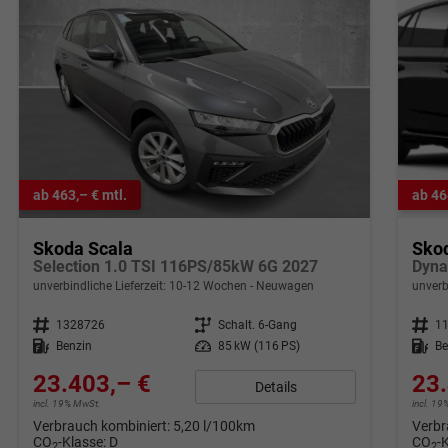
ab 463,– € mtl.
ab 46
Skoda Scala
Sko
Selection 1.0 TSI 116PS/85kW 6G 2027
unverbindliche Lieferzeit: 10-12 Wochen
Neuwagen
unverb
Fahrzeugnr.
1328726
Getriebe
Schalt. 6-Gang
Fahrzeugnr.
1
Kraftstoff
Benzin
Leistung
85 kW (116 PS)
Kraftstoff
Be
23.403,– €
23.
Details
incl. 19% MwSt.
incl. 1
Verbrauch kombiniert:
5,20 l/100km
Verbr
CO
-Klasse:
D
CO
-
2
2