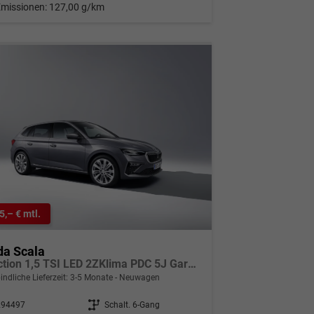
Emissionen:
127,00 g/km
5,– € mtl.
da Scala
Selection 1,5 TSI LED 2ZKlima PDC 5J Garantie Tempomat Alu Felgen SmartLink Sitzheizung Multi Lederlenkrad Bluetooth
indliche Lieferzeit: 3-5 Monate
Neuwagen
294497
Getriebe
Schalt. 6-Gang