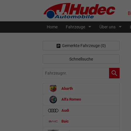
B
Home
Fahrzeuge
Über uns
Gemerkte Fahrzeuge (
0
)
Schnellsuche
Fahrzeugnr.
Abarth
Alfa Romeo
Audi
Baic