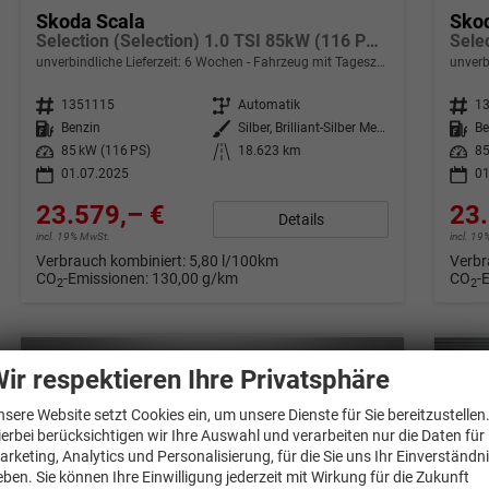
Skoda Scala
Sko
Selection (Selection) 1.0 TSI 85kW (116 PS) 7-Gang DSG
unverbindliche Lieferzeit:
6 Wochen
Fahrzeug mit Tageszulassung
unverb
Fahrzeugnr.
1351115
Getriebe
Automatik
Fahrzeugnr.
1
Kraftstoff
Benzin
Außenfarbe
Silber, Brilliant-Silber Metallic (8E)
Kraftstoff
Be
Leistung
85 kW (116 PS)
Kilometerstand
18.623 km
Leistung
85
01.07.2025
01
23.579,– €
23.
Details
incl. 19% MwSt.
incl. 1
Verbrauch kombiniert:
5,80 l/100km
Verbr
CO
-Emissionen:
130,00 g/km
CO
-
2
2
ir respektieren Ihre Privatsphäre
nsere Website setzt Cookies ein, um unsere Dienste für Sie bereitzustellen
ierbei berücksichtigen wir Ihre Auswahl und verarbeiten nur die Daten für
arketing, Analytics und Personalisierung, für die Sie uns Ihr Einverständn
eben. Sie können Ihre Einwilligung jederzeit mit Wirkung für die Zukunft