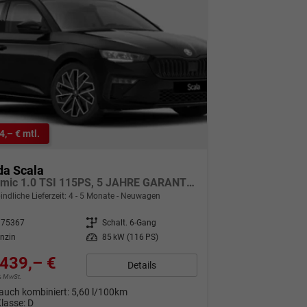
4,– € mtl.
da Scala
Dynamic 1.0 TSI 115PS, 5 JAHRE GARANTIE, 17" Alu, Elektr. Heckklappe, Toter-Winkel, Kessy, Alarm, Climatronic, SunSet, Verlängerte Heckscheibe, Sitzheizung, Parksensoren vorne/hinten, Rückfahrkamera, Tempomat, Radio 8" + Wireless Smartlink, M-Lederlenkrad
indliche Lieferzeit: 4 - 5 Monate
Neuwagen
175367
Getriebe
Schalt. 6-Gang
nzin
Leistung
85 kW (116 PS)
439,– €
Details
9% MwSt.
auch kombiniert:
5,60 l/100km
Klasse:
D