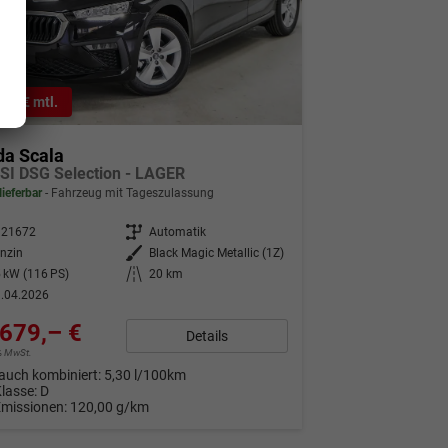
9,– € mtl.
da Scala
TSI DSG Selection - LAGER
lieferbar
Fahrzeug mit Tageszulassung
321672
Getriebe
Automatik
nzin
Außenfarbe
Black Magic Metallic (1Z)
 kW (116 PS)
Kilometerstand
20 km
.04.2026
679,– €
Details
9% MwSt.
auch kombiniert:
5,30 l/100km
Klasse:
D
Emissionen:
120,00 g/km