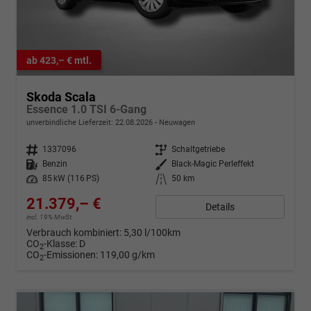
ab 423,– € mtl.
Skoda Scala
Essence 1.0 TSI 6-Gang
unverbindliche Lieferzeit:
22.08.2026
Neuwagen
Fahrzeugnr.
1337096
Getriebe
Schaltgetriebe
Kraftstoff
Benzin
Außenfarbe
Black-Magic Perleffekt
Leistung
85 kW (116 PS)
Kilometerstand
50 km
21.379,– €
Details
incl. 19% MwSt.
Verbrauch kombiniert:
5,30 l/100km
CO
-Klasse:
D
2
CO
-Emissionen:
119,00 g/km
2