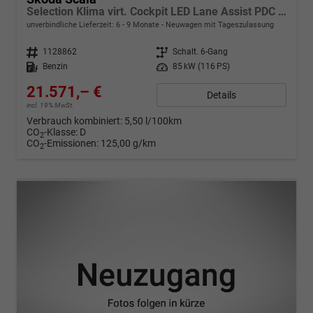
Selection Klima virt. Cockpit LED Lane Assist PDC hinten Sitzheizung vorn 16 Zoll Bluetooth
unverbindliche Lieferzeit: 6 - 9 Monate
Neuwagen mit Tageszulassung
Fahrzeugnr.
1128862
Getriebe
Schalt. 6-Gang
Kraftstoff
Benzin
Leistung
85 kW (116 PS)
21.571,– €
Details
incl. 19% MwSt.
Verbrauch kombiniert:
5,50 l/100km
CO
-Klasse:
D
2
CO
-Emissionen:
125,00 g/km
2