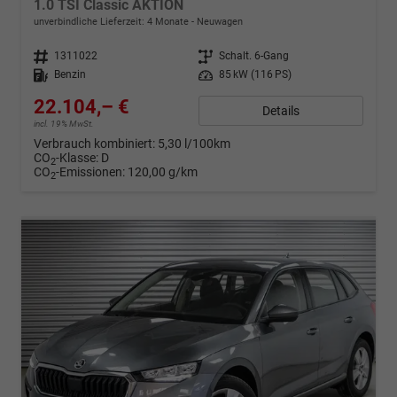
1.0 TSI Classic AKTION
unverbindliche Lieferzeit:
4 Monate
Neuwagen
Fahrzeugnr.
1311022
Getriebe
Schalt. 6-Gang
Kraftstoff
Benzin
Leistung
85 kW (116 PS)
22.104,– €
Details
incl. 19% MwSt.
Verbrauch kombiniert:
5,30 l/100km
CO
-Klasse:
D
2
CO
-Emissionen:
120,00 g/km
2