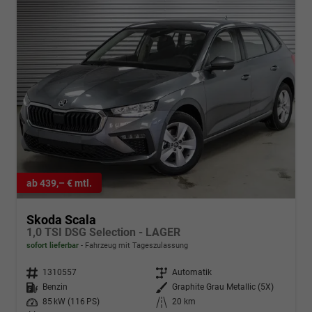
ab 439,– € mtl.
Skoda Scala
1,0 TSI DSG Selection - LAGER
sofort lieferbar
Fahrzeug mit Tageszulassung
Fahrzeugnr.
1310557
Getriebe
Automatik
Kraftstoff
Benzin
Außenfarbe
Graphite Grau Metallic (5X)
Leistung
85 kW (116 PS)
Kilometerstand
20 km