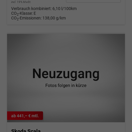
incl. 19% MwSt.
Verbrauch kombiniert:
6,10 l/100km
CO
-Klasse:
E
2
CO
-Emissionen:
138,00 g/km
2
ab 441,– € mtl.
Skoda Scala