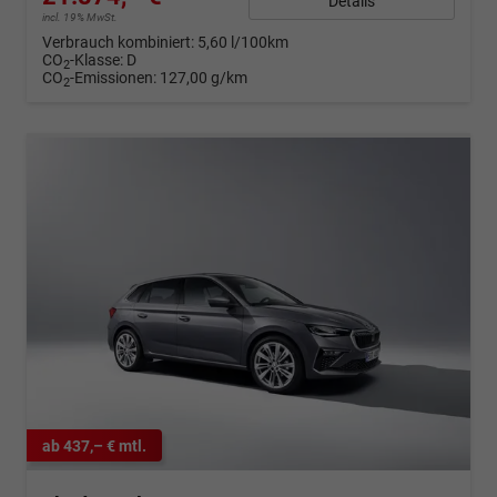
Details
incl. 19% MwSt.
Verbrauch kombiniert:
5,60 l/100km
CO
-Klasse:
D
2
CO
-Emissionen:
127,00 g/km
2
ab 437,– € mtl.