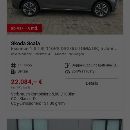
ab 437,– € mtl.
Skoda Scala
Essence 1.0 TSI 116PS DSG/AUTOMATIK, 5 Jahre Garantie, Klimaanlage, Parksensoren hinten, Infotainment 8", Full-LED-Scheinwerfer, Virtual Cockpit 8"
unverbindliche Lieferzeit: 4 - 5 Monate
Neuwagen
Fahrzeugnr.
1114455
Getriebe
Doppelkupplungsgetriebe (DSG)
Kraftstoff
Benzin
Leistung
85 kW (116 PS)
22.084,– €
Details
incl. 19% MwSt.
Verbrauch kombiniert:
5,80 l/100km
CO
-Klasse:
D
2
CO
-Emissionen:
131,00 g/km
2