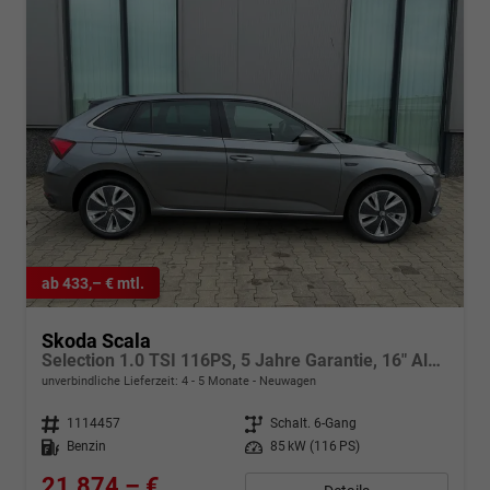
ab 433,– € mtl.
Skoda Scala
Selection 1.0 TSI 116PS, 5 Jahre Garantie, 16" Alufelgen, Parksensoren hinten, FULL-LED-Scheinwerfer, Winter-Paket, Climatronic, NSW, Infotainment 8", Wireless SmartLink, Tempomat, M-Lederlenkrad
unverbindliche Lieferzeit: 4 - 5 Monate
Neuwagen
Fahrzeugnr.
1114457
Getriebe
Schalt. 6-Gang
Kraftstoff
Benzin
Leistung
85 kW (116 PS)
21.874,– €