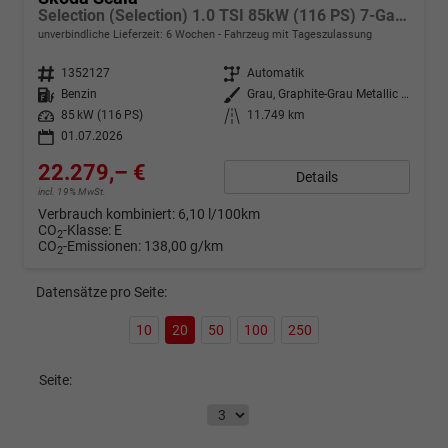
Selection (Selection) 1.0 TSI 85kW (116 PS) 7-Gang DSG
unverbindliche Lieferzeit:
6 Wochen
Fahrzeug mit Tageszulassung
Fahrzeugnr.
1352127
Getriebe
Automatik
Kraftstoff
Benzin
Außenfarbe
Grau, Graphite-Grau Metallic (5X)
Leistung
85 kW (116 PS)
Kilometerstand
11.749 km
01.07.2026
22.279,– €
Details
incl. 19% MwSt.
Verbrauch kombiniert:
6,10 l/100km
CO
-Klasse:
E
2
CO
-Emissionen:
138,00 g/km
2
Datensätze pro Seite:
10
20
50
100
250
Seite: