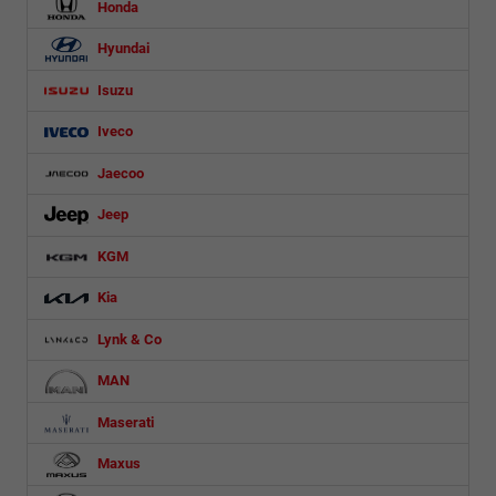
Honda
Hyundai
Isuzu
Iveco
Jaecoo
Jeep
KGM
Kia
Lynk & Co
MAN
Maserati
Maxus