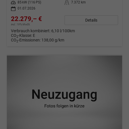
Leistung
85 kW (116 PS)
Kilometerstand
7.372 km
01.07.2026
22.279,– €
Details
incl. 19% MwSt.
Verbrauch kombiniert:
6,10 l/100km
CO
-Klasse:
E
2
CO
-Emissionen:
138,00 g/km
2