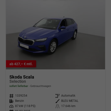
ab 427,– € mtl.
Skoda Scala
Selection
sofort lieferbar
Gebrauchtwagen
Fahrzeugnr.
1339254
Getriebe
Automatik
Kraftstoff
Benzin
Außenfarbe
BLEU METAL
Leistung
87 kW (118 PS)
Kilometerstand
17.646 km