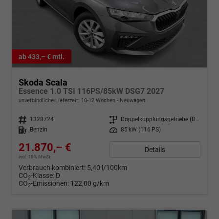
ab 433,– € mtl.
Skoda Scala
Essence 1.0 TSI 116PS/85kW DSG7 2027
unverbindliche Lieferzeit: 10-12 Wochen
Neuwagen
Fahrzeugnr.
1328724
Getriebe
Doppelkupplungsgetriebe (DSG)
Kraftstoff
Benzin
Leistung
85 kW (116 PS)
21.870,– €
Details
incl. 19% MwSt.
Verbrauch kombiniert:
5,40 l/100km
CO
-Klasse:
D
2
CO
-Emissionen:
122,00 g/km
2