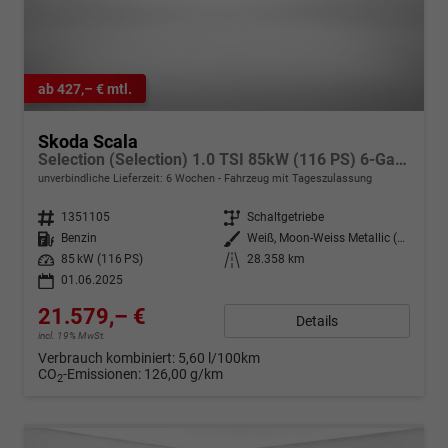
ab 427,– € mtl.
Skoda Scala
Selection (Selection) 1.0 TSI 85kW (116 PS) 6-Gang Schaltgetriebe
unverbindliche Lieferzeit:
6 Wochen
Fahrzeug mit Tageszulassung
Fahrzeugnr.
1351105
Getriebe
Schaltgetriebe
Kraftstoff
Benzin
Außenfarbe
Weiß, Moon-Weiss Metallic (2Y)
Leistung
85 kW (116 PS)
Kilometerstand
28.358 km
01.06.2025
21.579,– €
Details
incl. 19% MwSt.
Verbrauch kombiniert:
5,60 l/100km
CO
-Emissionen:
126,00 g/km
2