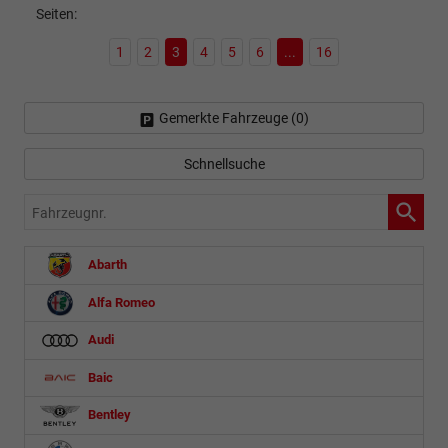
Seiten:
1
2
3
4
5
6
...
16
Gemerkte Fahrzeuge (
0
)
Schnellsuche
Fahrzeugnr.
Abarth
Alfa Romeo
Audi
Baic
Bentley