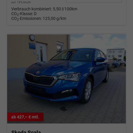
incl. 19% MwSt.
Verbrauch kombiniert:
5,50 l/100km
CO
-Klasse:
D
2
CO
-Emissionen:
125,00 g/km
2
ab 427,– € mtl.
Skoda Scala