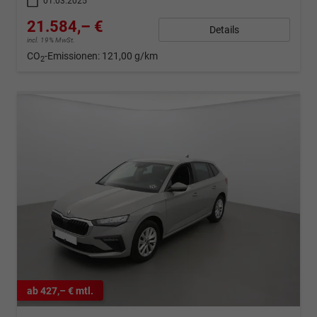
01.03.2025
21.584,– €
Details
incl. 19% MwSt.
CO
-Emissionen:
121,00 g/km
2
ab 427,– € mtl.