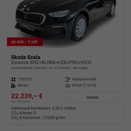
ab 440,– € mtl.
Skoda Scala
Essence SHZ+KLIMA+LED+PDC+VICO
unverbindliche Lieferzeit: ca. 2-3 Monate
Neuwagen
Fahrzeugnr.
1287621
Getriebe
Halbautomatik
Kraftstoff
Benzin
Leistung
85 kW (116 PS)
22.239,– €
Details
incl. 19% MwSt.
Verbrauch kombiniert:
5,50 l/100km
CO
-Klasse:
D
2
CO
-Emissionen:
123,00 g/km
2