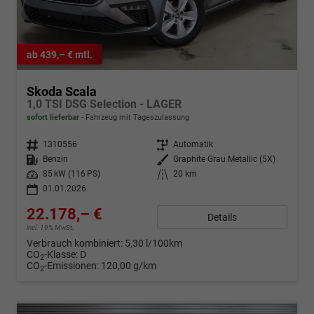
ab 439,– € mtl.
Skoda Scala
1,0 TSI DSG Selection - LAGER
sofort lieferbar
Fahrzeug mit Tageszulassung
Fahrzeugnr.
1310556
Getriebe
Automatik
Kraftstoff
Benzin
Außenfarbe
Graphite Grau Metallic (5X)
Leistung
85 kW (116 PS)
Kilometerstand
20 km
01.01.2026
22.178,– €
Details
incl. 19% MwSt.
Verbrauch kombiniert:
5,30 l/100km
CO
-Klasse:
D
2
CO
-Emissionen:
120,00 g/km
2