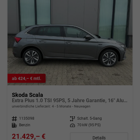
ab 424,– € mtl.
Skoda Scala
Extra Plus 1.0 TSI 95PS, 5 Jahre Garantie, 16" Alu, Kessy, Alarm, Parksensoren vo/hi, Kamera, Sitzheizung, Climatronic, Tempomat, SunSet, Radio 8" + Smartlink, M-Lederlenkrad beheizt, Verlängerte Heckscheibe, LED-Scheinwerfer, NSW
unverbindliche Lieferzeit: 4 - 5 Monate
Neuwagen
Fahrzeugnr.
1135098
Getriebe
Schalt. 5-Gang
Kraftstoff
Benzin
Leistung
70 kW (95 PS)
21.429,– €
Details