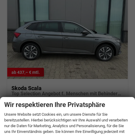
ab 437,– € mtl.
Skoda Scala
Top Selection Angebot f. Menschen mit Behinderung ab 50 %! 1.0 TSI 115PS DSG/Automatik, 16"-Leichtmetallräder, Climatronic, Verlängerte Heckscheibe, SunSet, Parksensoren hinten, Winter-Paket, M-Lederlenkrad beheizt, LED-Scheinwerfer, Tempomat, Virtual Cockpit, Radio
unverbindliche Lieferzeit: 4 - 5 Monate
Neuwagen
Wir respektieren Ihre Privatsphäre
Fahrzeugnr.
1137478
Getriebe
Doppelkupplungsgetriebe (DSG)
Unsere Website setzt Cookies ein, um unsere Dienste für Sie
Kraftstoff
Benzin
Leistung
85 kW (116 PS)
bereitzustellen. Hierbei berücksichtigen wir Ihre Auswahl und verarbeiten
nur die Daten für Marketing, Analytics und Personalisierung, für die Sie
22.084,– €
Details
uns Ihr Einverständnis geben. Sie können Ihre Einwilligung jederzeit mit
incl. 19% MwSt.