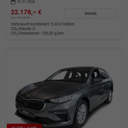
01.01.2026
22.178,– €
Details
incl. 19% MwSt.
Verbrauch kombiniert:
5,30 l/100km
CO
-Klasse:
D
2
CO
-Emissionen:
120,00 g/km
2
ab 440,– € mtl.