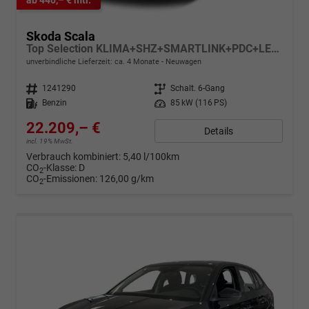
Skoda Scala
Top Selection KLIMA+SHZ+SMARTLINK+PDC+LED+16" ALU
unverbindliche Lieferzeit: ca. 4 Monate
Neuwagen
Fahrzeugnr.
1241290
Getriebe
Schalt. 6-Gang
Kraftstoff
Benzin
Leistung
85 kW (116 PS)
22.209,– €
Details
incl. 19% MwSt.
Verbrauch kombiniert:
5,40 l/100km
CO
-Klasse:
D
2
CO
-Emissionen:
126,00 g/km
2