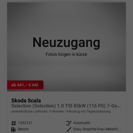
ab 441,– € mtl.
Skoda Scala
Selection (Selection) 1.0 TSI 85kW (116 PS) 7-Gang DSG
unverbindliche Lieferzeit:
6 Wochen
Fahrzeug mit Tageszulassung
Fahrzeugnr.
1352121
Getriebe
Automatik
Kraftstoff
Benzin
Außenfarbe
Grau, Graphite-Grau Metallic (5X)