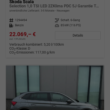
Skoda Scala
Selection 1,0 TSI LED 2ZKlima PDC 5J Garantie Tempomat Alu Felgen SmartLink Sitzheizung Multi Lederlenkrad Bluetooth
unverbindliche Lieferzeit: 3-5 Monate
Neuwagen
Fahrzeugnr.
1294494
Getriebe
Schalt. 6-Gang
Kraftstoff
Benzin
Leistung
85 kW (116 PS)
22.069,– €
Details
incl. 19% MwSt.
Verbrauch kombiniert:
5,20 l/100km
CO
-Klasse:
D
2
CO
-Emissionen:
117,00 g/km
2