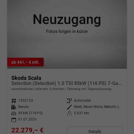
ab 441,– € mtl.
Skoda Scala
Selection (Selection) 1.0 TSI 85kW (116 PS) 7-Gang DSG
unverbindliche Lieferzeit:
6 Wochen
Fahrzeug mit Tageszulassung
Fahrzeugnr.
1352124
Getriebe
Automatik
Kraftstoff
Benzin
Außenfarbe
Weiß, Moon-Weiss Metallic (2Y)
Leistung
85 kW (116 PS)
Kilometerstand
5.631 km
01.07.2026
22.279,– €
Details