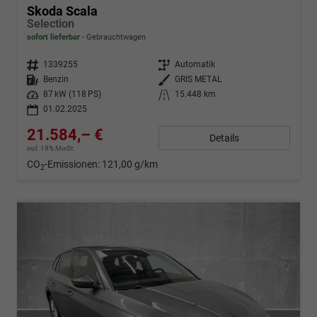
Skoda Scala
Selection
sofort lieferbar
Gebrauchtwagen
Fahrzeugnr.
1339255
Getriebe
Automatik
Kraftstoff
Benzin
Außenfarbe
GRIS METAL
Leistung
87 kW (118 PS)
Kilometerstand
15.448 km
01.02.2025
21.584,– €
Details
incl. 19% MwSt.
CO
-Emissionen:
121,00 g/km
2