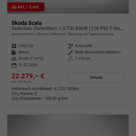
ab 441,– € mtl.
Skoda Scala
Selection (Selection) 1.0 TSI 85kW (116 PS) 7-Gang DSG
unverbindliche Lieferzeit:
6 Wochen
Fahrzeug mit Tageszulassung
Fahrzeugnr.
1352122
Getriebe
Automatik
Kraftstoff
Benzin
Außenfarbe
Weiß, Moon-Weiss Metallic (2Y)
Leistung
85 kW (116 PS)
Kilometerstand
7.159 km
01.07.2026
22.279,– €
Details
incl. 19% MwSt.
Verbrauch kombiniert:
6,10 l/100km
CO
-Klasse:
E
2
CO
-Emissionen:
138,00 g/km
2