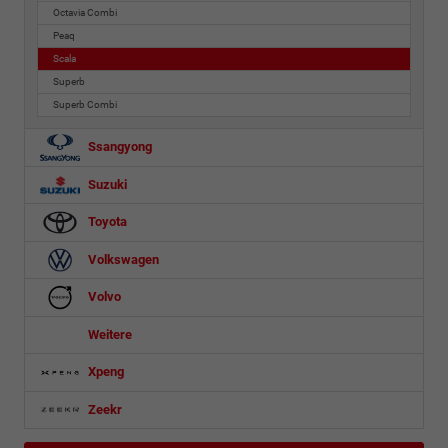
Octavia Combi
Peaq
Scala
Superb
Superb Combi
Ssangyong
Suzuki
Toyota
Volkswagen
Volvo
Weitere
Xpeng
Zeekr