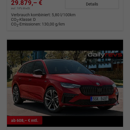
29.879,– €
Details
incl. 19% MwSt.
Verbrauch kombiniert:
5,80 l/100km
CO
-Klasse:
D
2
CO
-Emissionen:
130,00 g/km
2
ab 608,– € mtl.