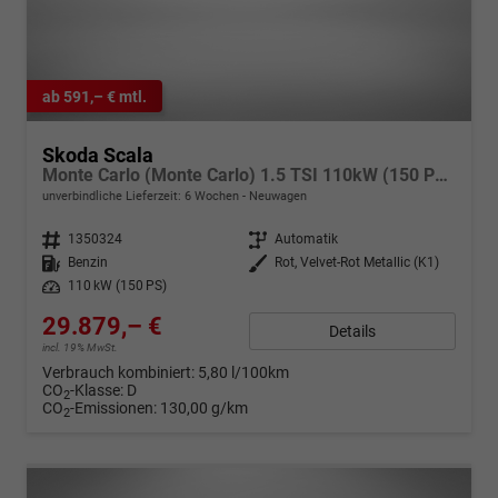
ab 591,– € mtl.
Skoda Scala
Monte Carlo (Monte Carlo) 1.5 TSI 110kW (150 PS) 7-Gang DSG
unverbindliche Lieferzeit:
6 Wochen
Neuwagen
Fahrzeugnr.
1350324
Getriebe
Automatik
Kraftstoff
Benzin
Außenfarbe
Rot, Velvet-Rot Metallic (K1)
Leistung
110 kW (150 PS)
29.879,– €
Details
incl. 19% MwSt.
Verbrauch kombiniert:
5,80 l/100km
CO
-Klasse:
D
2
CO
-Emissionen:
130,00 g/km
2