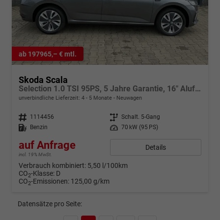
ab 197965,– € mtl.
Skoda Scala
Selection 1.0 TSI 95PS, 5 Jahre Garantie, 16" Alufelgen, Parksensoren hinten, FULL-LED-Scheinwerfer, Winter-Paket, Climatronic, NSW, Infotainment 8", Wireless SmartLink, Tempomat, M-Lederlenkrad
unverbindliche Lieferzeit: 4 - 5 Monate
Neuwagen
Fahrzeugnr.
1114456
Getriebe
Schalt. 5-Gang
Kraftstoff
Benzin
Leistung
70 kW (95 PS)
auf Anfrage
Details
incl. 19% MwSt.
Verbrauch kombiniert:
5,50 l/100km
CO
-Klasse:
D
2
CO
-Emissionen:
125,00 g/km
2
Datensätze pro Seite: