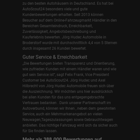
zu den besten Autohäusern in Deutschland. Es hat bei
AutoScout24 besonders viele und gute
Kundenbewertungen erhalten. Seit 2013 können
Besucher auf dem Online-Fahrzeugmarkt Händler in den
Bereichen Gesamteindruck, Erreichbarkeit,
Zuverlässigkeit, Angebotsbeschreibung und
Kauferlebnis bewerten. Jörg Hudec Automobile in
Broderstorf wurde mit durchschnittlich 4,4 von 5 Sternen
durch insgesamt 26 Kunden bewertet.
Guter Service & Erreichbarkeit
„Die Bewertungen bieten Transparenz und Orientierung,
wie zufrieden Kunden mit einem Händler waren und wie
gut sein Service ist“, sagt Felix Frank, Vice President
Customer bei AutoScout24.
Jörg Hudec und Axel
Hilbrecht
von Jörg Hudec Automobile freuen sich über
die Auszeichnung. Wir möchten uns hier ausdrücklich
bei allen Kunden für das uns entgegengebrachte
Vertrauen bedanken . Dank unserer Partnerschaft im
Autoverbund, können wir Ihnen , neben dem gewohnten
Service, auch ein Mehrmarkenangebot an vielen
Neuwagen,Tageszulassungen sowie Gebrauchtwagen
anbieten. Das richtige Fahrzeug wird sich da sicher auch
für Sie finden lassen.
Mehr als 388.000 Bewertungen auf