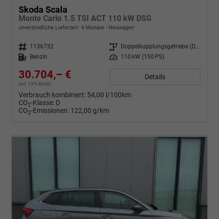
Skoda Scala
Monte Carlo 1.5 TSI ACT 110 kW DSG
unverbindliche Lieferzeit: 4 Monate
Neuwagen
Fahrzeugnr.
1136732
Getriebe
Doppelkupplungsgetriebe (DSG)
Kraftstoff
Benzin
Leistung
110 kW (150 PS)
30.704,– €
Details
incl. 19% MwSt.
Verbrauch kombiniert:
54,00 l/100km
CO
-Klasse:
D
2
CO
-Emissionen:
122,00 g/km
2