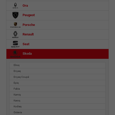
Ora
Peugeot
Porsche
Renault
Seat
Skoda
Elroq
Enyaq
Enyaq Coupé
Epiq
Fabia
Kamiq
Karoq
Kodiaq
Octavia