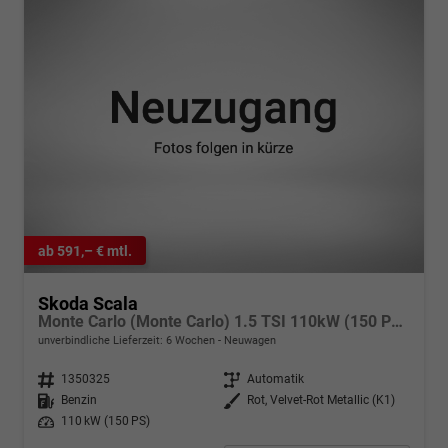
ab 591,– € mtl.
Skoda Scala
Monte Carlo (Monte Carlo) 1.5 TSI 110kW (150 PS) 7-Gang DSG
unverbindliche Lieferzeit:
6 Wochen
Neuwagen
Fahrzeugnr.
1350325
Getriebe
Automatik
Kraftstoff
Benzin
Außenfarbe
Rot, Velvet-Rot Metallic (K1)
Leistung
110 kW (150 PS)