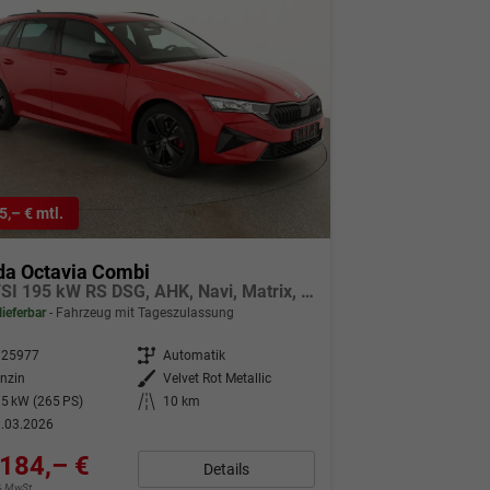
5,– € mtl.
da Octavia Combi
2.0 TSI 195 kW RS DSG, AHK, Navi, Matrix, Canton, Side, Winter, 5 J.-Garantie
lieferbar
Fahrzeug mit Tageszulassung
325977
Getriebe
Automatik
nzin
Außenfarbe
Velvet Rot Metallic
5 kW (265 PS)
Kilometerstand
10 km
.03.2026
184,– €
Details
9% MwSt.