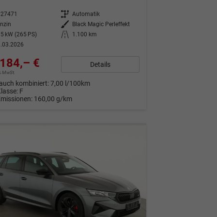
327471
Getriebe
Automatik
nzin
Außenfarbe
Black Magic Perleffekt
5 kW (265 PS)
Kilometerstand
1.100 km
.03.2026
184,– €
Details
9% MwSt.
auch kombiniert:
7,00 l/100km
Klasse:
F
Emissionen:
160,00 g/km