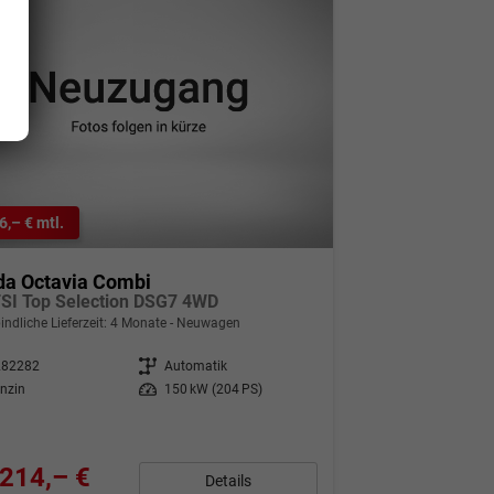
6,– € mtl.
da Octavia Combi
TSI Top Selection DSG7 4WD
indliche Lieferzeit:
4 Monate
Neuwagen
282282
Getriebe
Automatik
nzin
Leistung
150 kW (204 PS)
214,– €
Details