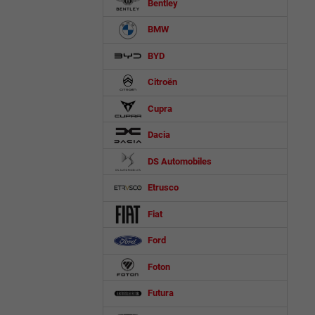
Bentley
BMW
BYD
Citroën
Cupra
Dacia
DS Automobiles
Etrusco
Fiat
Ford
Foton
Futura