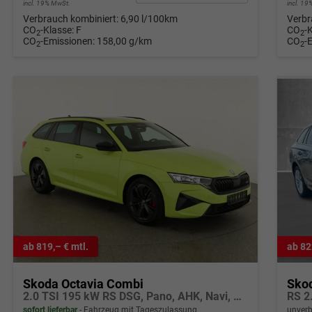
incl. 19% MwSt.
incl. 1
Verbrauch kombiniert:
6,90 l/100km
Verbr
CO
-Klasse:
F
CO
-
2
2
CO
-Emissionen:
158,00 g/km
CO
-
2
2
ab 819,– € mtl.
ab 82
Skoda Octavia Combi
Sko
2.0 TSI 195 kW RS DSG, Pano, AHK, Navi, Matrix, Side, Winter, 5 J.-Garantie
RS 2
sofort lieferbar
Fahrzeug mit Tageszulassung
unverb