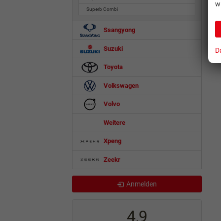
w
Superb Combi
Ssangyong
Suzuki
D
Toyota
Volkswagen
Volvo
Weitere
Xpeng
Zeekr
Anmelden
4,9