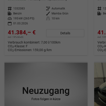
Fahrzeugnr.
1332083
Getriebe
Automatik
Fahrzeugnr.
1
Kraftstoff
Benzin
Außenfarbe
Mamba Grün
Kraftstoff
Be
Leistung
195 kW (265 PS)
Kilometerstand
10 km
01.03.2026
41.384,– €
41.
Details
incl. 19% MwSt.
incl. 1
Verbrauch kombiniert:
7,00 l/100km
Verbr
CO
-Klasse:
F
CO
-
2
2
CO
-Emissionen:
159,00 g/km
CO
-
2
2