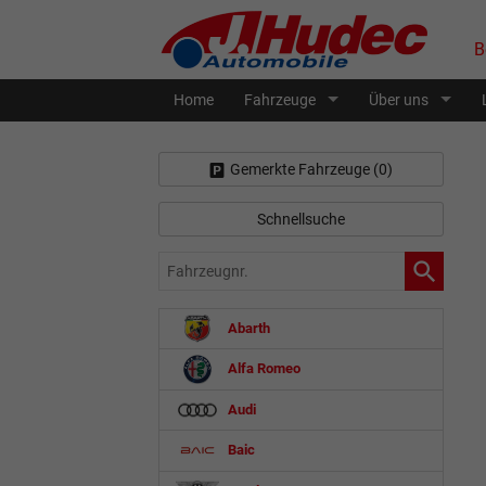
B
Home
Fahrzeuge
Über uns
Gemerkte Fahrzeuge (
0
)
Schnellsuche
Fahrzeugnr.
Abarth
Alfa Romeo
Audi
Baic