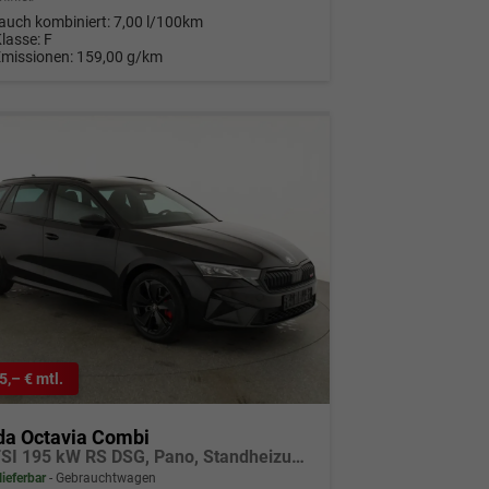
auch kombiniert:
7,00 l/100km
Klasse:
F
Emissionen:
159,00 g/km
5,– € mtl.
da Octavia Combi
2.0 TSI 195 kW RS DSG, Pano, Standheizung, AHK, Navi, Matrix, Canton, Side, Winter, 5 J.-Garantie
lieferbar
Gebrauchtwagen