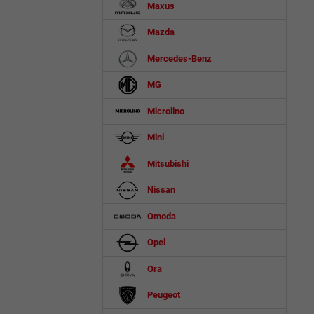
Maxus
Mazda
Mercedes-Benz
MG
Microlino
Mini
Mitsubishi
Nissan
Omoda
Opel
Ora
Peugeot