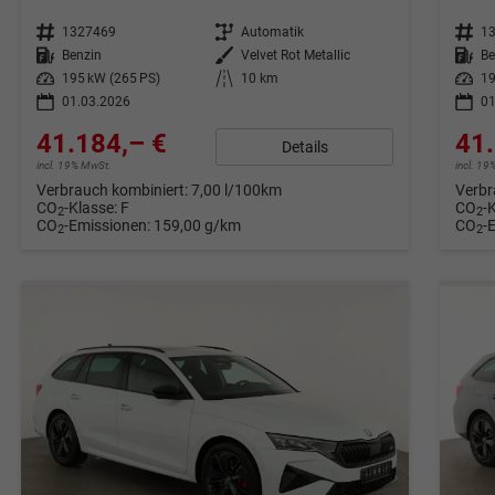
Fahrzeugnr.
1327469
Getriebe
Automatik
Fahrzeugnr.
1
Kraftstoff
Benzin
Außenfarbe
Velvet Rot Metallic
Kraftstoff
Be
Leistung
195 kW (265 PS)
Kilometerstand
10 km
Leistung
19
01.03.2026
01
41.184,– €
41.
Details
incl. 19% MwSt.
incl. 1
Verbrauch kombiniert:
7,00 l/100km
Verbr
CO
-Klasse:
F
CO
-
2
2
CO
-Emissionen:
159,00 g/km
CO
-
2
2