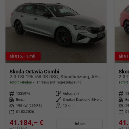
ab 815,– € mtl.
ab 81
Skoda Octavia Combi
Sko
2.0 TSI 195 kW RS DSG, Standheizung, AHK, Navi, Matrix, Side, Winter, 5 J.-Garantie
sofort lieferbar
Fahrzeug mit Tageszulassung
sofort 
Fahrzeugnr.
1325976
Getriebe
Automatik
Fahrzeugnr.
1
Kraftstoff
Benzin
Außenfarbe
Smokey Diamond Silver Metallic
Kraftstoff
Be
Leistung
195 kW (265 PS)
Kilometerstand
10 km
Leistung
19
01.03.2026
01
41.184,– €
41.
Details
incl. 19% MwSt.
incl. 1