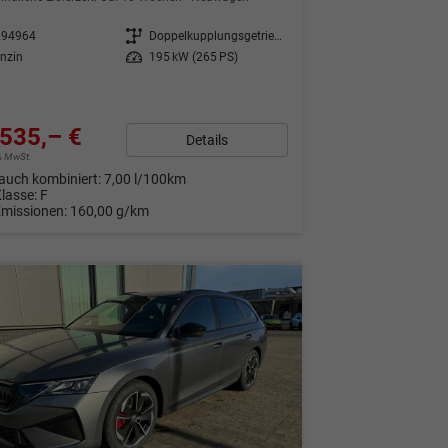
294964
Getriebe
Doppelkupplungsgetriebe (DSG)
nzin
Leistung
195 kW (265 PS)
535,– €
Details
9% MwSt.
auch kombiniert:
7,00 l/100km
Klasse:
F
Emissionen:
160,00 g/km