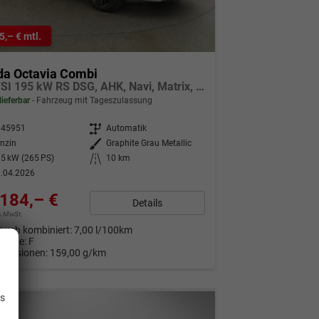
5,– € mtl.
da Octavia Combi
2.0 TSI 195 kW RS DSG, AHK, Navi, Matrix, Canton, Side, Winter, 5 J.-Garantie
lieferbar
Fahrzeug mit Tageszulassung
345951
Getriebe
Automatik
nzin
Außenfarbe
Graphite Grau Metallic
5 kW (265 PS)
Kilometerstand
10 km
.04.2026
184,– €
Details
9% MwSt.
auch kombiniert:
7,00 l/100km
Klasse:
F
Emissionen:
159,00 g/km
.
is