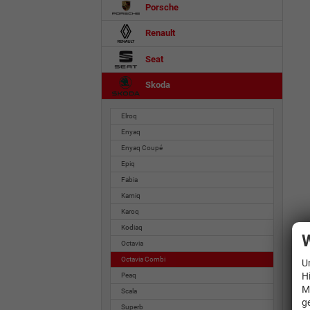
Porsche
Renault
Seat
Skoda
Elroq
Enyaq
Enyaq Coupé
Epiq
Fabia
Kamiq
Karoq
Kodiaq
W
Octavia
Octavia Combi
U
H
Peaq
M
Scala
g
Superb