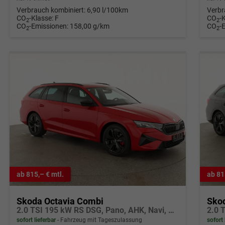
Verbrauch kombiniert:
6,90 l/100km
Verbr
CO
-Klasse:
F
CO
-
2
2
CO
-Emissionen:
158,00 g/km
CO
-
2
2
ab 815,– € mtl.
ab 81
Skoda Octavia Combi
Sko
2.0 TSI 195 kW RS DSG, Pano, AHK, Navi, Matrix, Side, Winter, 5 J.-Garantie
sofort lieferbar
Fahrzeug mit Tageszulassung
sofort 