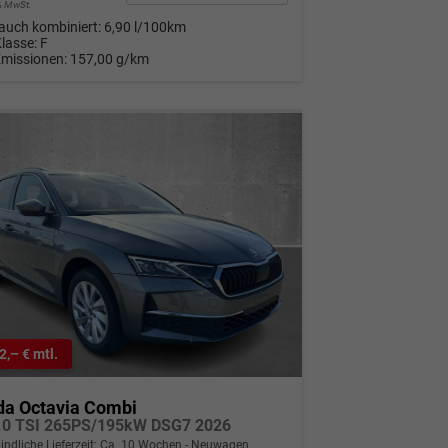
9% MwSt.
auch kombiniert:
6,90 l/100km
Klasse:
F
Emissionen:
157,00 g/km
2,– € mtl.
da Octavia Combi
.0 TSI 265PS/195kW DSG7 2026
indliche Lieferzeit: Ca. 10 Wochen
Neuwagen