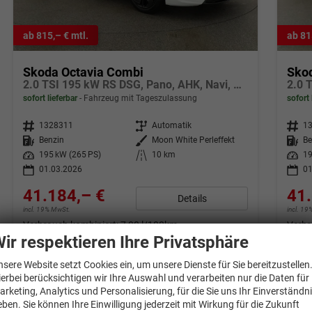
ab 815,– € mtl.
ab 81
Skoda Octavia Combi
Sko
2.0 TSI 195 kW RS DSG, Pano, AHK, Navi, Matrix, Side, Winter, 5 J.-Garantie
sofort lieferbar
Fahrzeug mit Tageszulassung
sofort 
Fahrzeugnr.
1328311
Getriebe
Automatik
Fahrzeugnr.
1
Kraftstoff
Benzin
Außenfarbe
Moon White Perleffekt
Kraftstoff
Be
Leistung
195 kW (265 PS)
Kilometerstand
10 km
Leistung
19
01.03.2026
01
41.184,– €
41.
Details
incl. 19% MwSt.
incl. 1
Verbrauch kombiniert:
7,00 l/100km
Verbr
CO
-Klasse:
F
CO
-
ir respektieren Ihre Privatsphäre
2
2
CO
-Emissionen:
159,00 g/km
CO
-
2
2
nsere Website setzt Cookies ein, um unsere Dienste für Sie bereitzustellen
ierbei berücksichtigen wir Ihre Auswahl und verarbeiten nur die Daten für
arketing, Analytics und Personalisierung, für die Sie uns Ihr Einverständn
eben. Sie können Ihre Einwilligung jederzeit mit Wirkung für die Zukunft