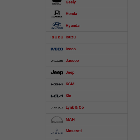
Geely
Honda
Hyundai
Isuzu
Iveco
Jaecoo
Jeep
KGM
Kia
Lynk & Co
MAN
Maserati