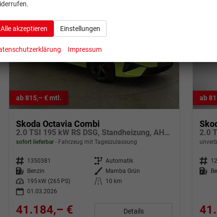
iderrufen.
Alle akzeptieren
Einstellungen
atenschutzerklärung
Impressum
ab 815,– € mtl.
ab 81
Skoda Octavia Combi
Sko
2.0 TSI 195 kW RS DSG, Standheizung, AHK, Navi, Matrix, Side, Winter, 5 J.-Garantie
2.0 
sofort lieferbar
Fahrzeug mit Tageszulassung
unverb
Fahrzeugnr.
1350381
Getriebe
Automatik
Fahrzeugnr.
1
Kraftstoff
Benzin
Außenfarbe
Mamba Grün
Kraftstoff
Be
Leistung
195 kW (265 PS)
Kilometerstand
10 km
01.03.2026
41.184,– €
41.
Details