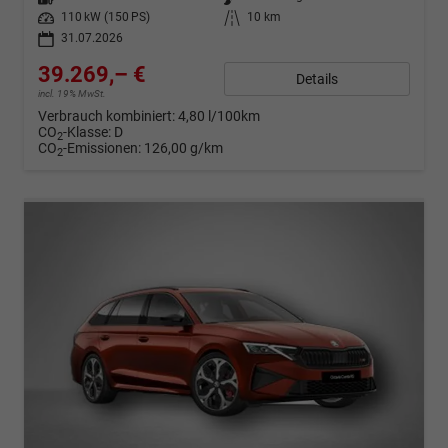
Leistung
110 kW (150 PS)
Kilometerstand
10 km
31.07.2026
39.269,– €
Details
incl. 19% MwSt.
Verbrauch kombiniert:
4,80 l/100km
CO
-Klasse:
D
2
CO
-Emissionen:
126,00 g/km
2