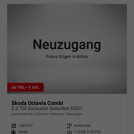
ab 780,– € mtl.
Skoda Octavia Combi
2.0 TDI Exclusive Selection DSG7
unverbindliche Lieferzeit:
4 Monate
Neuwagen
Fahrzeugnr.
1282247
Getriebe
Automatik
Kraftstoff
Diesel
Leistung
110 kW (150 PS)