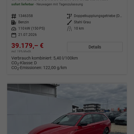
sofort lieferbar
Neuwagen mit Tageszulassung
Fahrzeugnr.
1346358
Getriebe
Doppelkupplungsgetriebe (DSG)
Kraftstoff
Benzin
Außenfarbe
Stahl Grau
Leistung
110 kW (150 PS)
Kilometerstand
10 km
21.07.2026
39.179,– €
Details
incl. 19% MwSt.
Verbrauch kombiniert:
5,40 l/100km
CO
-Klasse:
D
2
CO
-Emissionen:
122,00 g/km
2