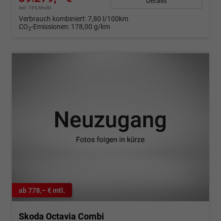
Details
incl. 19% MwSt.
Verbrauch kombiniert:
7,80 l/100km
CO
-Emissionen:
178,00 g/km
2
ab 778,– € mtl.
Skoda Octavia Combi