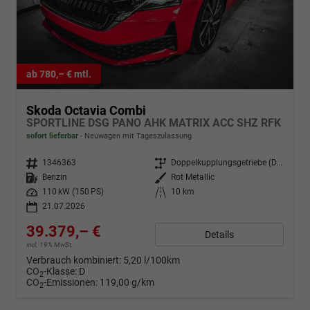
ab 780,– € mtl.
Skoda Octavia Combi
SPORTLINE DSG PANO AHK MATRIX ACC SHZ RFK
sofort lieferbar
Neuwagen mit Tageszulassung
Fahrzeugnr.
1346363
Getriebe
Doppelkupplungsgetriebe (DSG)
Kraftstoff
Benzin
Außenfarbe
Rot Metallic
Leistung
110 kW (150 PS)
Kilometerstand
10 km
21.07.2026
39.379,– €
Details
incl. 19% MwSt.
Verbrauch kombiniert:
5,20 l/100km
CO
-Klasse:
D
2
CO
-Emissionen:
119,00 g/km
2