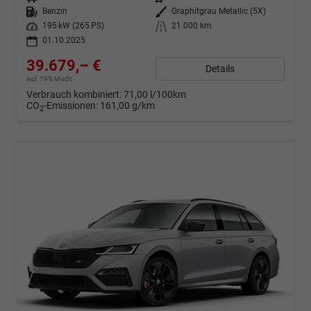
Kraftstoff
Benzin
Außenfarbe
Graphitgrau Metallic (5X)
Leistung
195 kW (265 PS)
Kilometerstand
21.000 km
01.10.2025
39.679,– €
Details
incl. 19% MwSt.
Verbrauch kombiniert:
71,00 l/100km
CO
-Emissionen:
161,00 g/km
2