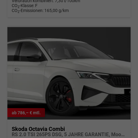
Verbrauch kombiniert:
7,30 l/100km
CO
-Klasse:
F
2
CO
-Emissionen:
165,00 g/km
2
ab 786,– € mtl.
Skoda Octavia Combi
RS 2.0 TSI 265PS DSG, 5 JAHRE GARANTIE, Moon-White, ANHÄNGERKUPPLUNG, 18"Alu, MATRIX-LED, NAVI, Elektr. Heckklappe, ACC, Kessy, Alarm, Climatronic, ParkAssist, PDC, Kamera, Sitzheizung, Privacy-Glas, Netztrennwand, Virtual Cockpit 10"