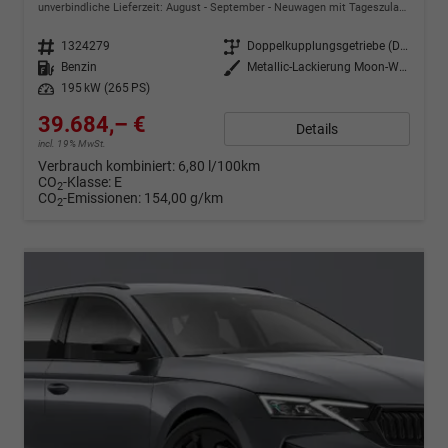
unverbindliche Lieferzeit: August - September
Neuwagen mit Tageszulassung
Fahrzeugnr.
1324279
Getriebe
Doppelkupplungsgetriebe (DSG)
Kraftstoff
Benzin
Außenfarbe
Metallic-Lackierung Moon-Weiß
Leistung
195 kW (265 PS)
39.684,– €
Details
incl. 19% MwSt.
Verbrauch kombiniert:
6,80 l/100km
CO
-Klasse:
E
2
CO
-Emissionen:
154,00 g/km
2