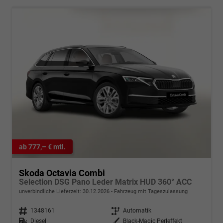
ab 777,– € mtl.
Skoda Octavia Combi
Selection DSG Pano Leder Matrix HUD 360° ACC
unverbindliche Lieferzeit:
30.12.2026
Fahrzeug mit Tageszulassung
Fahrzeugnr.
1348161
Getriebe
Automatik
Kraftstoff
Diesel
Außenfarbe
Black-Magic Perleffekt