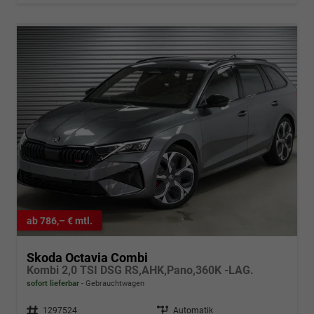
ab 786,– € mtl.
Skoda Octavia Combi
Kombi 2,0 TSI DSG RS,AHK,Pano,360K -LAG.
sofort lieferbar
Gebrauchtwagen
Fahrzeugnr.
1297524
Getriebe
Automatik