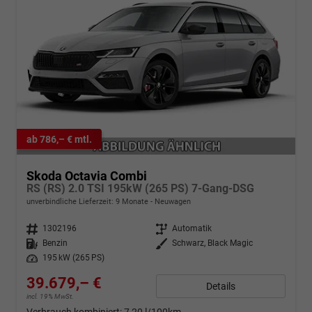
ab 786,– € mtl.
Skoda Octavia Combi
RS (RS) 2.0 TSI 195kW (265 PS) 7-Gang-DSG
unverbindliche Lieferzeit:
9 Monate
Neuwagen
Fahrzeugnr.
1302196
Getriebe
Automatik
Kraftstoff
Benzin
Außenfarbe
Schwarz, Black Magic
Leistung
195 kW (265 PS)
39.679,– €
Details
incl. 19% MwSt.