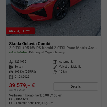
ab 784,– € mtl.
Skoda Octavia Combi
2.0 TSI 195 kW RS Kombi 2.0TSI Pano Matrix Area AHK Sound GV5
sofort lieferbar
Fahrzeug mit Tageszulassung
Fahrzeugnr.
1294955
Getriebe
Automatik
Kraftstoff
Benzin
Außenfarbe
Velvetrot Metallic
Leistung
195 kW (265 PS)
Kilometerstand
10 km
01.08.2025
39.579,– €
Details
incl. 19% MwSt.
Verbrauch kombiniert:
6,90 l/100km
CO
-Klasse:
F
2
CO
-Emissionen:
156,00 g/km
2