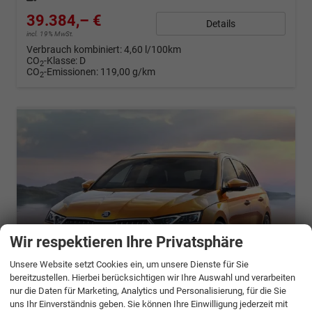
39.384,– €
Details
incl. 19% MwSt.
Verbrauch kombiniert:
4,60 l/100km
CO
-Klasse:
D
2
CO
-Emissionen:
119,00 g/km
2
Wir respektieren Ihre Privatsphäre
Unsere Website setzt Cookies ein, um unsere Dienste für Sie
bereitzustellen. Hierbei berücksichtigen wir Ihre Auswahl und verarbeiten
nur die Daten für Marketing, Analytics und Personalisierung, für die Sie
ab 781,– € mtl.
uns Ihr Einverständnis geben. Sie können Ihre Einwilligung jederzeit mit