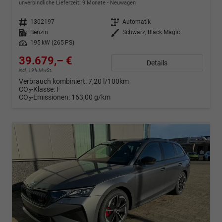
unverbindliche Lieferzeit:
9 Monate
Neuwagen
Fahrzeugnr.
1302197
Getriebe
Automatik
Kraftstoff
Benzin
Außenfarbe
Schwarz, Black Magic
Leistung
195 kW (265 PS)
39.679,– €
Details
incl. 19% MwSt.
Verbrauch kombiniert:
7,20 l/100km
CO
-Klasse:
F
2
CO
-Emissionen:
163,00 g/km
2