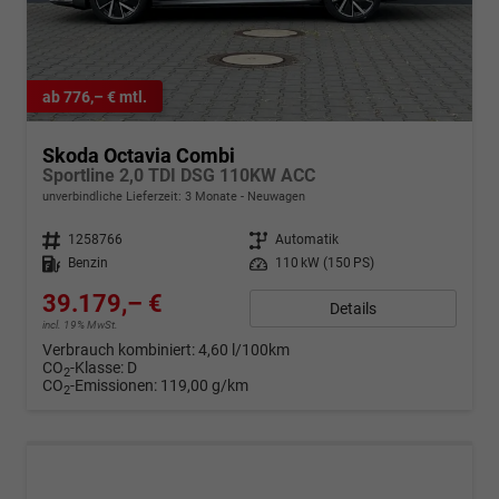
ab 776,– € mtl.
Skoda Octavia Combi
Sportline 2,0 TDI DSG 110KW ACC
unverbindliche Lieferzeit:
3 Monate
Neuwagen
Fahrzeugnr.
1258766
Getriebe
Automatik
Kraftstoff
Benzin
Leistung
110 kW (150 PS)
39.179,– €
Details
incl. 19% MwSt.
Verbrauch kombiniert:
4,60 l/100km
CO
-Klasse:
D
2
CO
-Emissionen:
119,00 g/km
2