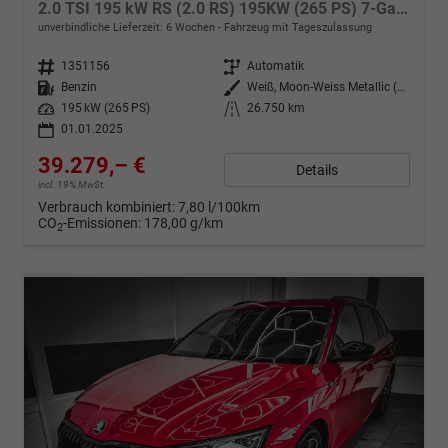
2.0 TSI 195 kW RS (2.0 RS) 195KW (265 PS) 7-Gang DSG
unverbindliche Lieferzeit:
6 Wochen
Fahrzeug mit Tageszulassung
Fahrzeugnr.
1351156
Getriebe
Automatik
Kraftstoff
Benzin
Außenfarbe
Weiß, Moon-Weiss Metallic (2Y)
Leistung
195 kW (265 PS)
Kilometerstand
26.750 km
01.01.2025
39.279,– €
Details
incl. 19% MwSt.
Verbrauch kombiniert:
7,80 l/100km
CO
-Emissionen:
178,00 g/km
2