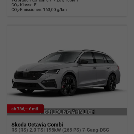
Verbrauch kombiniert:
7,20 l/100km
CO
-Klasse:
F
2
CO
-Emissionen:
163,00 g/km
2
ab 786,– € mtl.
Skoda Octavia Combi
RS (RS) 2.0 TSI 195kW (265 PS) 7-Gang-DSG