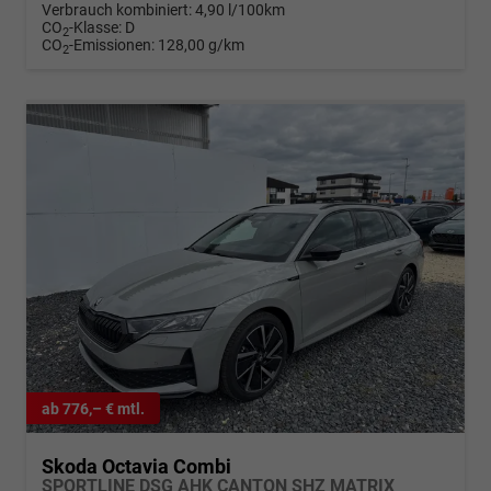
Verbrauch kombiniert:
4,90 l/100km
CO
-Klasse:
D
2
CO
-Emissionen:
128,00 g/km
2
ab 776,– € mtl.
Skoda Octavia Combi
SPORTLINE DSG AHK CANTON SHZ MATRIX