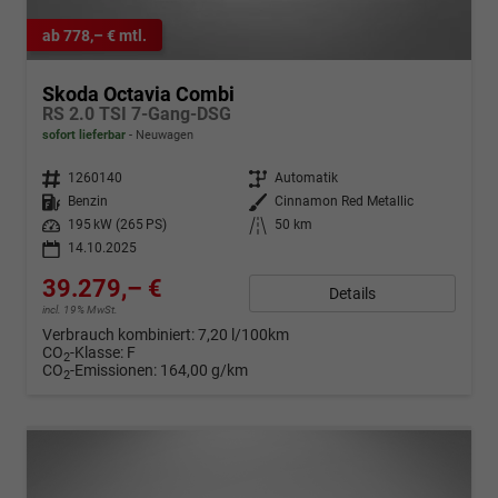
ab 778,– € mtl.
Skoda Octavia Combi
RS 2.0 TSI 7-Gang-DSG
sofort lieferbar
Neuwagen
Fahrzeugnr.
1260140
Getriebe
Automatik
Kraftstoff
Benzin
Außenfarbe
Cinnamon Red Metallic
Leistung
195 kW (265 PS)
Kilometerstand
50 km
14.10.2025
39.279,– €
Details
incl. 19% MwSt.
Verbrauch kombiniert:
7,20 l/100km
CO
-Klasse:
F
2
CO
-Emissionen:
164,00 g/km
2