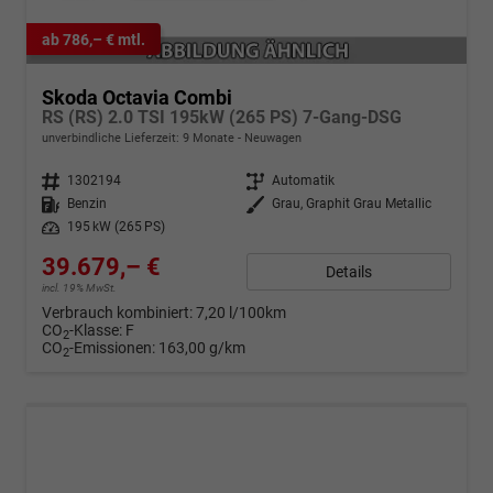
ab 786,– € mtl.
Skoda Octavia Combi
RS (RS) 2.0 TSI 195kW (265 PS) 7-Gang-DSG
unverbindliche Lieferzeit:
9 Monate
Neuwagen
Fahrzeugnr.
1302194
Getriebe
Automatik
Kraftstoff
Benzin
Außenfarbe
Grau, Graphit Grau Metallic
Leistung
195 kW (265 PS)
39.679,– €
Details
incl. 19% MwSt.
Verbrauch kombiniert:
7,20 l/100km
CO
-Klasse:
F
2
CO
-Emissionen:
163,00 g/km
2