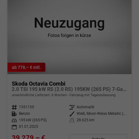
ab 778,– € mtl.
Skoda Octavia Combi
2.0 TSI 195 kW RS (2.0 RS) 195KW (265 PS) 7-Gang DSG
unverbindliche Lieferzeit:
6 Wochen
Fahrzeug mit Tageszulassung
Fahrzeugnr.
1351155
Getriebe
Automatik
Kraftstoff
Benzin
Außenfarbe
Weiß, Moon-Weiss Metallic (2Y)
Leistung
195 kW (265 PS)
Kilometerstand
28.625 km
01.01.2025
39.279,– €