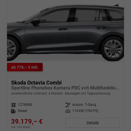
ab 776,– € mtl.
Skoda Octavia Combi
Sportline Phonebox Kamera PDC v+h Multifunktionslederlenkrad Sunset KESSY Sitzheizung
unverbindliche Lieferzeit:
6 Monate
Neuwagen mit Tageszulassung
Fahrzeugnr.
1278868
Getriebe
Autom. 7-Gang
Kraftstoff
Diesel
Leistung
110 kW (150 PS)
39.179,– €
Details
incl. 19% MwSt.