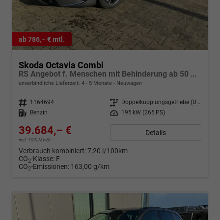
ab 786,– € mtl.
Skoda Octavia Combi
RS Angebot f. Menschen mit Behinderung ab 50 %! 2.0 TSI 265PS DSG/AUTOMATIK, 18" Alu MATRIX-LED, NAVI 13", CANTON, Side Assist, Sport-M-Lederlenkrad beheizt, Beh. Frontscheibe, Winterpaket, SunSet, Parksensoren v/hi, Kamera, ACC, Elektr. Heckklappe, Kessy, A
unverbindliche Lieferzeit: 4 - 5 Monate
Neuwagen
Fahrzeugnr.
1164694
Getriebe
Doppelkupplungsgetriebe (DSG)
Kraftstoff
Benzin
Leistung
195 kW (265 PS)
39.684,– €
Details
incl. 19% MwSt.
Verbrauch kombiniert:
7,20 l/100km
CO
-Klasse:
F
2
CO
-Emissionen:
163,00 g/km
2