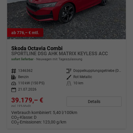
ab 776,– € mtl.
Skoda Octavia Combi
SPORTLINE DSG AHK MATRIX KEYLESS ACC
sofort lieferbar
Neuwagen mit Tageszulassung
Fahrzeugnr.
1346362
Getriebe
Doppelkupplungsgetriebe (DSG)
Kraftstoff
Benzin
Außenfarbe
Rot Metallic
Leistung
110 kW (150 PS)
Kilometerstand
10 km
21.07.2026
39.179,– €
Details
incl. 19% MwSt.
Verbrauch kombiniert:
5,40 l/100km
CO
-Klasse:
D
2
CO
-Emissionen:
123,00 g/km
2