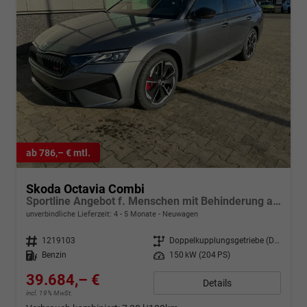
ab 786,– € mtl.
Skoda Octavia Combi
Sportline Angebot f. Menschen mit Behinderung ab 50 %! 2.0 TSI 204PS 4x4 DSG, 17" Alu, MATRIX-LED, Sport-M-Lederlenkrad beheizt, Beheizte Frontscheibe, Winterpaket, SunSet, Parksensoren v/h, Kamera, ACC, Elektr. Heckklappe, Kessy, Alarm
unverbindliche Lieferzeit: 4 - 5 Monate
Neuwagen
Fahrzeugnr.
1219103
Getriebe
Doppelkupplungsgetriebe (DSG)
Kraftstoff
Benzin
Leistung
150 kW (204 PS)
39.684,– €
Details
incl. 19% MwSt.