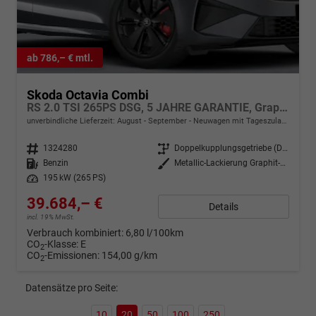
ab 786,– € mtl.
Skoda Octavia Combi
RS 2.0 TSI 265PS DSG, 5 JAHRE GARANTIE, Graphite-Grau, ANHÄNGERKUPPLUNG, 18"Alu, MATRIX-LED, NAVI, Elektr. Heckklappe, ACC, Kessy, Alarm, Climatronic, ParkAssist, PDC, Kamera, Sitzheizung, Privacy-Glas, Netztrennwand, Virtual Cockpit 10"
unverbindliche Lieferzeit: August - September
Neuwagen mit Tageszulassung
Fahrzeugnr.
1324280
Getriebe
Doppelkupplungsgetriebe (DSG)
Kraftstoff
Benzin
Außenfarbe
Metallic-Lackierung Graphit-Grau
Leistung
195 kW (265 PS)
39.684,– €
Details
incl. 19% MwSt.
Verbrauch kombiniert:
6,80 l/100km
CO
-Klasse:
E
2
CO
-Emissionen:
154,00 g/km
2
Datensätze pro Seite:
10
20
50
100
250