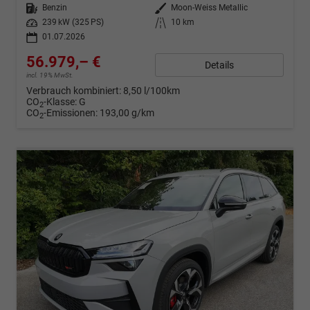
Kraftstoff
Benzin
Außenfarbe
Moon-Weiss Metallic
Leistung
239 kW (325 PS)
Kilometerstand
10 km
01.07.2026
56.979,– €
Details
incl. 19% MwSt.
Verbrauch kombiniert:
8,50 l/100km
CO
-Klasse:
G
2
CO
-Emissionen:
193,00 g/km
2