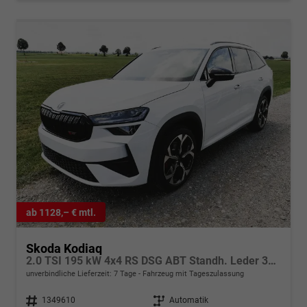
ab 1128,– € mtl.
Skoda Kodiaq
2.0 TSI 195 kW 4x4 RS DSG ABT Standh. Leder 360 AHK 7 Sitzer Pano Head GV5
unverbindliche Lieferzeit:
7 Tage
Fahrzeug mit Tageszulassung
Fahrzeugnr.
1349610
Getriebe
Automatik