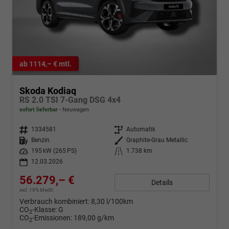
ab 1114,– € mtl.
Skoda Kodiaq
RS 2.0 TSI 7-Gang DSG 4x4
sofort lieferbar
Neuwagen
Fahrzeugnr.
1334581
Getriebe
Automatik
Kraftstoff
Benzin
Außenfarbe
Graphite-Grau Metallic
Leistung
195 kW (265 PS)
Kilometerstand
1.738 km
12.03.2026
56.279,– €
Details
incl. 19% MwSt.
Verbrauch kombiniert:
8,30 l/100km
CO
-Klasse:
G
2
CO
-Emissionen:
189,00 g/km
2