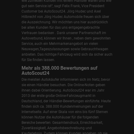
wie zufrieden Kunden mit einem Händler waren und wie
gut sein Service ist“, sagt Felix Frank, Vice President
Customer bei AutoScout24.
Jörg Hudec und Axel
Hilbrecht
von Jörg Hudec Automobile freuen sich über
die Auszeichnung. Wir möchten uns hier ausdrücklich
bei allen Kunden für das uns entgegengebrachte
Vertrauen bedanken . Dank unserer Partnerschaft im
Autoverbund, können wir Ihnen , neben dem gewohnten
Service, auch ein Mehrmarkenangebot an vielen
Neuwagen,Tageszulassungen sowie Gebrauchtwagen
anbieten. Das richtige Fahrzeug wird sich da sicher auch
für Sie finden lassen.
Mehr als 388.000 Bewertungen auf
AutoScout24
Die meisten Autokäufer informieren sich im Netz, bevor
sie einen Händler besuchen. Die Online-Noten geben
ihnen dabei Orientierung. AutoScout24 war im Jahr
2013 der erste große Online-Fahrzeugmarkt in
Deutschland, der Händler-Bewertungen einführte. Heute
finden sich ca. 388.000 Kundenmeinungen auf der
Internetseite. Auf einer Skala von eins bis fünf Sternen
können Nutzer die Autohäuser für die folgenden
Bereiche bewerten: Gesamteindruck, Erreichbarkeit,
Zuverlässigkeit, Angebotsbeschreibung und
Kauferlebnis. Zudem können Kunden angeben, ob sie