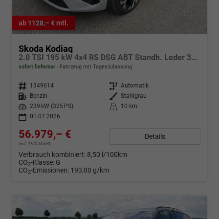
ab 1128,– € mtl.
Skoda Kodiaq
2.0 TSI 195 kW 4x4 RS DSG ABT Standh. Leder 360 AHK 7 Sitzer Pano Head GV5
sofort lieferbar
Fahrzeug mit Tageszulassung
Fahrzeugnr.
1349614
Getriebe
Automatik
Kraftstoff
Benzin
Außenfarbe
Stahlgrau
Leistung
239 kW (325 PS)
Kilometerstand
10 km
01.07.2026
56.979,– €
Details
incl. 19% MwSt.
Verbrauch kombiniert:
8,50 l/100km
CO
-Klasse:
G
2
CO
-Emissionen:
193,00 g/km
2