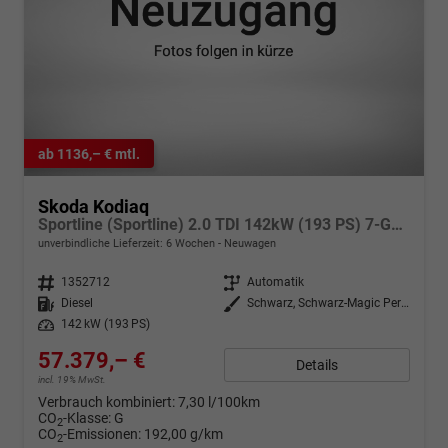
ab 1136,– € mtl.
Skoda Kodiaq
Sportline (Sportline) 2.0 TDI 142kW (193 PS) 7-Gang DSG 4x4
unverbindliche Lieferzeit:
6 Wochen
Neuwagen
Fahrzeugnr.
1352712
Getriebe
Automatik
Kraftstoff
Diesel
Außenfarbe
Schwarz, Schwarz-Magic Perleffekt (1Z)
Leistung
142 kW (193 PS)
57.379,– €
Details
incl. 19% MwSt.
Verbrauch kombiniert:
7,30 l/100km
CO
-Klasse:
G
2
CO
-Emissionen:
192,00 g/km
2