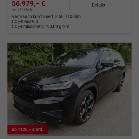
56.979,– €
Details
incl. 19% MwSt.
Verbrauch kombiniert:
8,50 l/100km
CO
-Klasse:
G
2
CO
-Emissionen:
193,00 g/km
2
ab 1128,– € mtl.