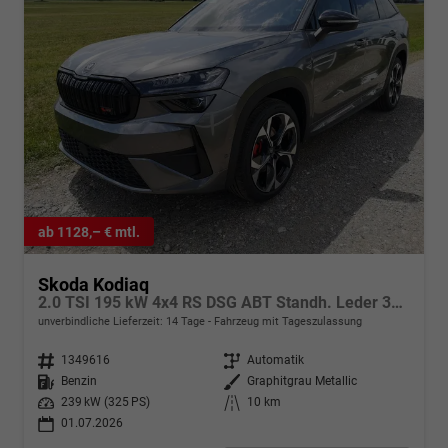
ab 1128,– € mtl.
Skoda Kodiaq
2.0 TSI 195 kW 4x4 RS DSG ABT Standh. Leder 360 AHK 7 Sitzer Pano Head GV5
unverbindliche Lieferzeit:
14 Tage
Fahrzeug mit Tageszulassung
Fahrzeugnr.
1349616
Getriebe
Automatik
Kraftstoff
Benzin
Außenfarbe
Graphitgrau Metallic
Leistung
239 kW (325 PS)
Kilometerstand
10 km
01.07.2026