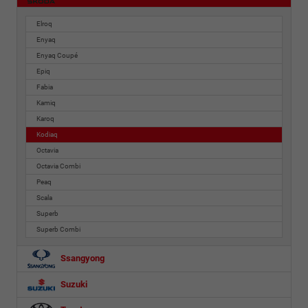
Elroq
Enyaq
Enyaq Coupé
Epiq
Fabia
Kamiq
Karoq
Kodiaq
Octavia
Octavia Combi
Peaq
Scala
Superb
Superb Combi
Ssangyong
Suzuki