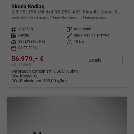
Skoda Kodiaq
2.0 TSI 195 kW 4x4 RS DSG ABT Standh. Leder 360 AHK 7 Sitzer Pano Head GV5
unverbindliche Lieferzeit:
7 Tage
Fahrzeug mit Tageszulassung
Fahrzeugnr.
1349618
Getriebe
Automatik
Kraftstoff
Benzin
Außenfarbe
Black Magic Perleffekt
Leistung
239 kW (325 PS)
Kilometerstand
10 km
01.07.2026
56.979,– €
Details
incl. 19% MwSt.
Verbrauch kombiniert:
8,50 l/100km
CO
-Klasse:
G
2
CO
-Emissionen:
193,00 g/km
2