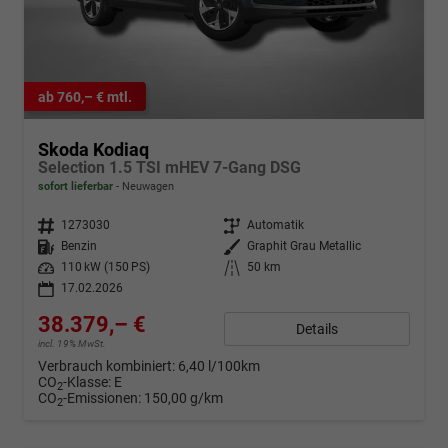
ab 760,– € mtl.
Skoda Kodiaq
Selection 1.5 TSI mHEV 7-Gang DSG
sofort lieferbar
Neuwagen
Fahrzeugnr.
1273030
Getriebe
Automatik
Kraftstoff
Benzin
Außenfarbe
Graphit Grau Metallic
Leistung
110 kW (150 PS)
Kilometerstand
50 km
17.02.2026
38.379,– €
Details
incl. 19% MwSt.
Verbrauch kombiniert:
6,40 l/100km
CO
-Klasse:
E
2
CO
-Emissionen:
150,00 g/km
2