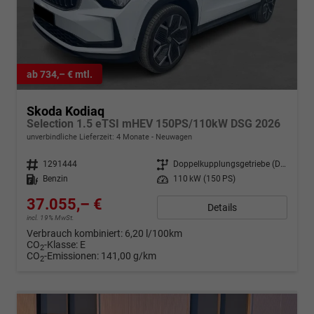
ab 734,– € mtl.
Skoda Kodiaq
Selection 1.5 eTSI mHEV 150PS/110kW DSG 2026
unverbindliche Lieferzeit:
4 Monate
Neuwagen
Fahrzeugnr.
1291444
Getriebe
Doppelkupplungsgetriebe (DSG)
Kraftstoff
Benzin
Leistung
110 kW (150 PS)
37.055,– €
Details
incl. 19% MwSt.
Verbrauch kombiniert:
6,20 l/100km
CO
-Klasse:
E
2
CO
-Emissionen:
141,00 g/km
2