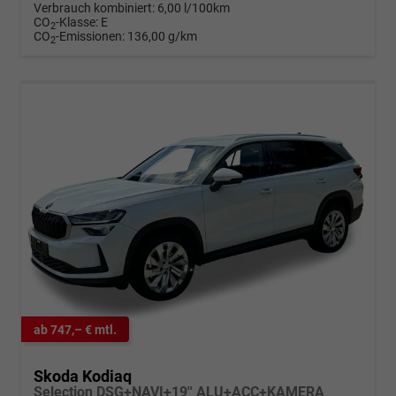
Verbrauch kombiniert:
6,00 l/100km
CO
-Klasse:
E
2
CO
-Emissionen:
136,00 g/km
2
ab 747,– € mtl.
Skoda Kodiaq
Selection DSG+NAVI+19'' ALU+ACC+KAMERA