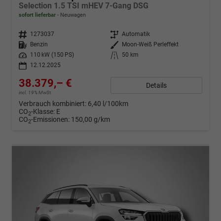
Selection 1.5 TSI mHEV 7-Gang DSG
sofort lieferbar
Neuwagen
Fahrzeugnr.
1273037
Getriebe
Automatik
Kraftstoff
Benzin
Außenfarbe
Moon-Weiß Perleffekt
Leistung
110 kW (150 PS)
Kilometerstand
50 km
12.12.2025
38.379,– €
Details
incl. 19% MwSt.
Verbrauch kombiniert:
6,40 l/100km
CO
-Klasse:
E
2
CO
-Emissionen:
150,00 g/km
2