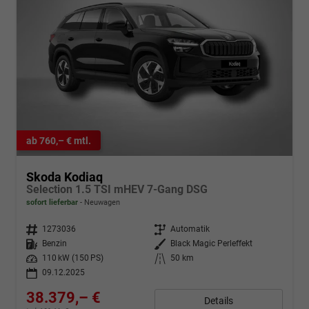
ab 760,– € mtl.
Skoda Kodiaq
Selection 1.5 TSI mHEV 7-Gang DSG
sofort lieferbar
Neuwagen
Fahrzeugnr.
1273036
Getriebe
Automatik
Kraftstoff
Benzin
Außenfarbe
Black Magic Perleffekt
Leistung
110 kW (150 PS)
Kilometerstand
50 km
09.12.2025
38.379,– €
Details