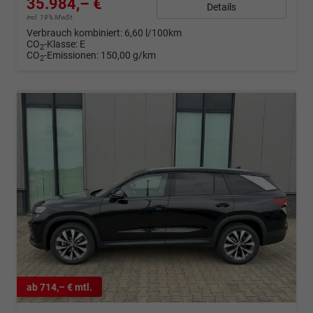
35.984,– €
Details
incl. 19% MwSt.
Verbrauch kombiniert:
6,60 l/100km
CO
-Klasse:
E
2
CO
-Emissionen:
150,00 g/km
2
ab 714,– € mtl.