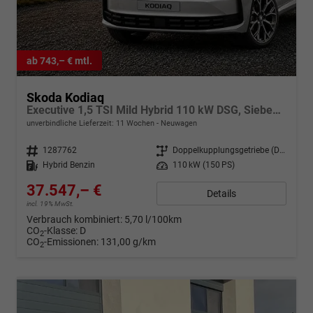
ab 743,– € mtl.
Skoda Kodiaq
Executive 1,5 TSI Mild Hybrid 110 kW DSG, Sieben Sitzer, Navigationssystem, Metallfarbe, Klimaautomatik 3 Zonen,, 18 Zoll Alufelgen,Sitzheizung,LED, Phone BOX, Sun Set, Virtual Cockpit, Rückkamera, 4J. Garantie
unverbindliche Lieferzeit:
11 Wochen
Neuwagen
Fahrzeugnr.
1287762
Getriebe
Doppelkupplungsgetriebe (DSG)
Kraftstoff
Hybrid Benzin
Leistung
110 kW (150 PS)
37.547,– €
Details
incl. 19% MwSt.
Verbrauch kombiniert:
5,70 l/100km
CO
-Klasse:
D
2
CO
-Emissionen:
131,00 g/km
2