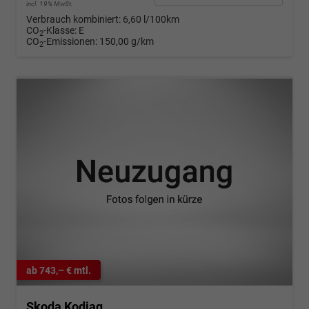
incl. 19% MwSt.
Verbrauch kombiniert:
6,60 l/100km
CO
-Klasse:
E
2
CO
-Emissionen:
150,00 g/km
2
ab 743,– € mtl.
Skoda Kodiaq