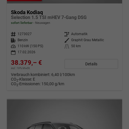
Skoda Kodiaq
Selection 1.5 TSI mHEV 7-Gang DSG
sofort lieferbar
Neuwagen
Fahrzeugnr.
1273027
Getriebe
Automatik
Kraftstoff
Benzin
Außenfarbe
Graphit Grau Metallic
Leistung
110 kW (150 PS)
Kilometerstand
50 km
17.02.2026
38.379,– €
Details
incl. 19% MwSt.
Verbrauch kombiniert:
6,40 l/100km
CO
-Klasse:
E
2
CO
-Emissionen:
150,00 g/km
2