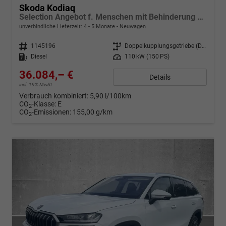
Skoda Kodiaq
Selection Angebot f. Menschen mit Behinderung 100%! 2.0 TDI 150PS DSG, 17" Alu, Parksensoren v/h, Rückfahrkamera, 3-Zonen-Climatronic, SunSet, Sitzheizung, Side Assist, Fernlicht-Assist, Tempomat, Infotainment 10" + Smartlink, Virtual Cockpit, M-Leder
unverbindliche Lieferzeit: 4 - 5 Monate
Neuwagen
Fahrzeugnr.
1145196
Getriebe
Doppelkupplungsgetriebe (DSG)
Kraftstoff
Diesel
Leistung
110 kW (150 PS)
36.084,– €
Details
incl. 19% MwSt.
Verbrauch kombiniert:
5,90 l/100km
CO
-Klasse:
E
2
CO
-Emissionen:
155,00 g/km
2