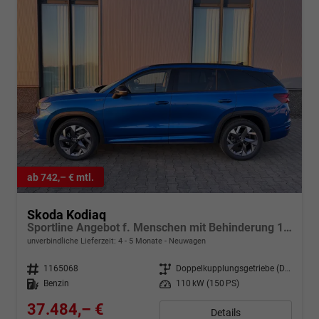
ab 742,– € mtl.
Skoda Kodiaq
Sportline Angebot f. Menschen mit Behinderung 100%! 1.5 TSI 150PS DSG, 19" Alu, NAVI 13", MATRIX-LED-Scheinwerfer, KESSY, Alarm, Parksensoren vorn/hinten, Rückfahrkamera, Tempomat, Elektr. Heckklappe + Fahrersitz, Sitzheizung, 3-Zonen-Climatronic
unverbindliche Lieferzeit: 4 - 5 Monate
Neuwagen
Fahrzeugnr.
1165068
Getriebe
Doppelkupplungsgetriebe (DSG)
Kraftstoff
Benzin
Leistung
110 kW (150 PS)
37.484,– €
Details