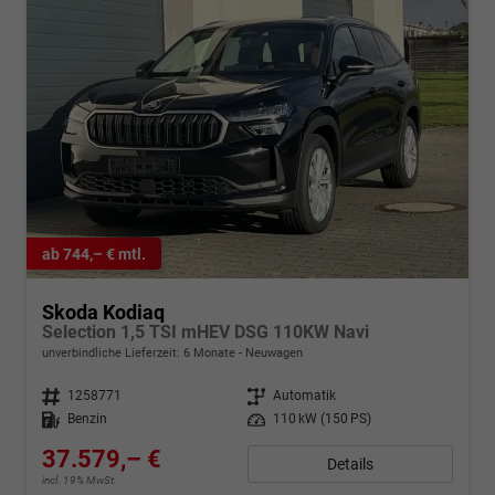
ab 744,– € mtl.
Skoda Kodiaq
Selection 1,5 TSI mHEV DSG 110KW Navi
unverbindliche Lieferzeit:
6 Monate
Neuwagen
Fahrzeugnr.
1258771
Getriebe
Automatik
Kraftstoff
Benzin
Leistung
110 kW (150 PS)
37.579,– €
Details
incl. 19% MwSt.