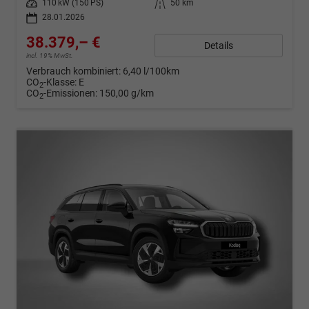
Leistung
110 kW (150 PS)
Kilometerstand
50 km
28.01.2026
38.379,– €
Details
incl. 19% MwSt.
Verbrauch kombiniert:
6,40 l/100km
CO
-Klasse:
E
2
CO
-Emissionen:
150,00 g/km
2