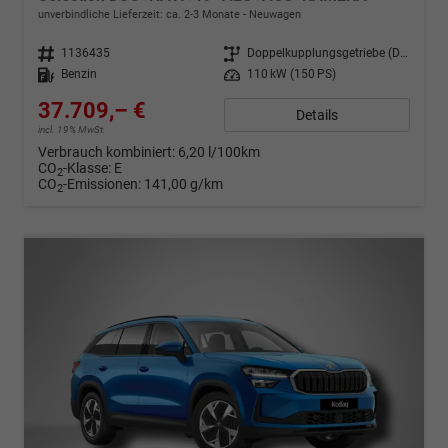
unverbindliche Lieferzeit: ca. 2-3 Monate
Neuwagen
Fahrzeugnr.
1136435
Getriebe
Doppelkupplungsgetriebe (DSG)
Kraftstoff
Benzin
Leistung
110 kW (150 PS)
37.709,– €
Details
incl. 19% MwSt.
Verbrauch kombiniert:
6,20 l/100km
CO
-Klasse:
E
2
CO
-Emissionen:
141,00 g/km
2