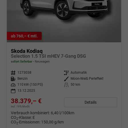
ab 760,– € mtl.
Skoda Kodiaq
Selection 1.5 TSI mHEV 7-Gang DSG
sofort lieferbar
Neuwagen
Fahrzeugnr.
1273038
Getriebe
Automatik
Kraftstoff
Benzin
Außenfarbe
Moon-Weiß Perleffekt
Leistung
110 kW (150 PS)
Kilometerstand
50 km
13.12.2025
38.379,– €
Details
incl. 19% MwSt.
Verbrauch kombiniert:
6,40 l/100km
CO
-Klasse:
E
2
CO
-Emissionen:
150,00 g/km
2