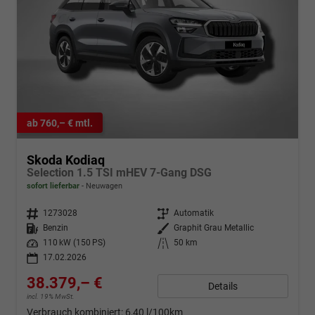
ab 760,– € mtl.
Skoda Kodiaq
Selection 1.5 TSI mHEV 7-Gang DSG
sofort lieferbar
Neuwagen
Fahrzeugnr.
1273028
Getriebe
Automatik
Kraftstoff
Benzin
Außenfarbe
Graphit Grau Metallic
Leistung
110 kW (150 PS)
Kilometerstand
50 km
17.02.2026
38.379,– €
Details
incl. 19% MwSt.
Verbrauch kombiniert:
6,40 l/100km