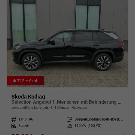
ab 712,– € mtl.
Skoda Kodiaq
Selection Angebot f. Menschen mit Behinderung ab 50 %! 1.5 TSI Mild-Hybrid 150PS DSG, 17" Alu, Parksensoren v/h, Rückfahrkamera, 3-Zonen-Climatronic, SunSet, Sitzheizung, Side Assist, Fernlicht-Assist, Tempomat, Infotainment 10" + Smartlink, Virtual Cockpit, Tempo
unverbindliche Lieferzeit: 4 - 5 Monate
Neuwagen
Fahrzeugnr.
1145186
Getriebe
Doppelkupplungsgetriebe (DSG)
Kraftstoff
Benzin
Leistung
110 kW (150 PS)