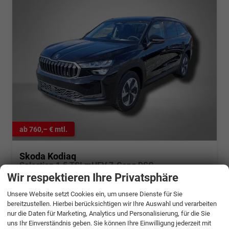
ab 760,– € mtl.
Skoda Kodiaq
Selection 1.5 TSI mHEV 7-Gang DSG
Wir respektieren Ihre Privatsphäre
sofort lieferbar
Neuwagen
Unsere Website setzt Cookies ein, um unsere Dienste für Sie
Fahrzeugnr.
1273022
Getriebe
Automatik
bereitzustellen. Hierbei berücksichtigen wir Ihre Auswahl und verarbeiten
Kraftstoff
Benzin
Außenfarbe
Black-Magic Perleffekt
nur die Daten für Marketing, Analytics und Personalisierung, für die Sie
Leistung
110 kW (150 PS)
Kilometerstand
50 km
uns Ihr Einverständnis geben. Sie können Ihre Einwilligung jederzeit mit
20.03.2026