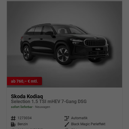
ab 760,– € mtl.
Skoda Kodiaq
Selection 1.5 TSI mHEV 7-Gang DSG
sofort lieferbar
Neuwagen
Fahrzeugnr.
1273034
Getriebe
Automatik
Kraftstoff
Benzin
Außenfarbe
Black Magic Perleffekt