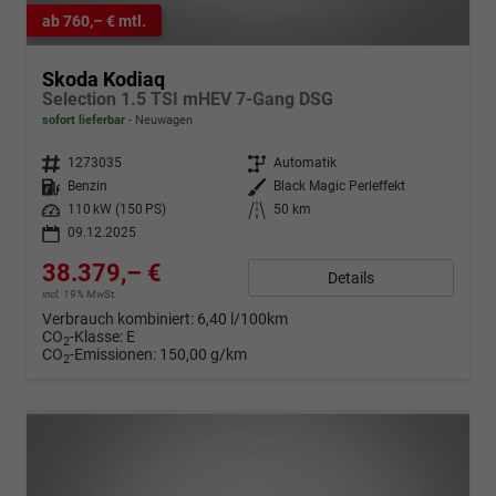
ab 760,– € mtl.
Skoda Kodiaq
Selection 1.5 TSI mHEV 7-Gang DSG
sofort lieferbar
Neuwagen
Fahrzeugnr.
1273035
Getriebe
Automatik
Kraftstoff
Benzin
Außenfarbe
Black Magic Perleffekt
Leistung
110 kW (150 PS)
Kilometerstand
50 km
09.12.2025
38.379,– €
Details
incl. 19% MwSt.
Verbrauch kombiniert:
6,40 l/100km
CO
-Klasse:
E
2
CO
-Emissionen:
150,00 g/km
2