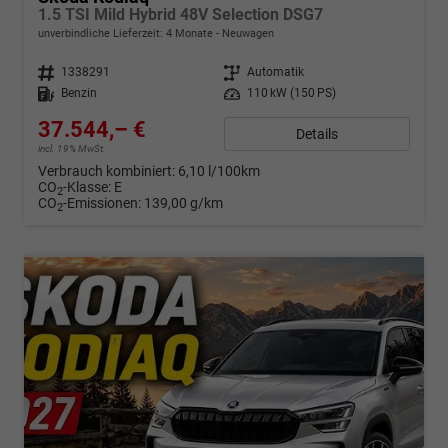
1.5 TSI Mild Hybrid 48V Selection DSG7
unverbindliche Lieferzeit:
4 Monate
Neuwagen
Fahrzeugnr.
1338291
Getriebe
Automatik
Kraftstoff
Benzin
Leistung
110 kW (150 PS)
37.544,– €
Details
incl. 19% MwSt.
Verbrauch kombiniert:
6,10 l/100km
CO
-Klasse:
E
2
CO
-Emissionen:
139,00 g/km
2