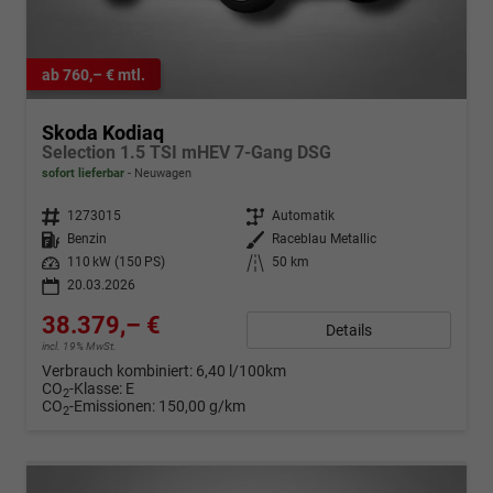
ab 760,– € mtl.
Skoda Kodiaq
Selection 1.5 TSI mHEV 7-Gang DSG
sofort lieferbar
Neuwagen
Fahrzeugnr.
1273015
Getriebe
Automatik
Kraftstoff
Benzin
Außenfarbe
Raceblau Metallic
Leistung
110 kW (150 PS)
Kilometerstand
50 km
20.03.2026
38.379,– €
Details
incl. 19% MwSt.
Verbrauch kombiniert:
6,40 l/100km
CO
-Klasse:
E
2
CO
-Emissionen:
150,00 g/km
2