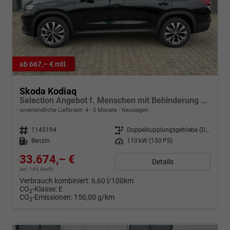
ab 667,– € mtl.
Skoda Kodiaq
Selection Angebot f. Menschen mit Behinderung 100%! 1.5 TSI Mild-Hybrid 150PS DSG, 17" Alu, Parksensoren v/h, Rückfahrkamera, 3-Zonen-Climatronic, SunSet, Sitzheizung, Side Assist, Fernlicht-Assist, Tempomat, Infotainment 10" + Smartlink, Virtual Cockpit, Tempo
unverbindliche Lieferzeit: 4 - 5 Monate
Neuwagen
Fahrzeugnr.
1145194
Getriebe
Doppelkupplungsgetriebe (DSG)
Kraftstoff
Benzin
Leistung
110 kW (150 PS)
33.674,– €
Details
incl. 19% MwSt.
Verbrauch kombiniert:
6,60 l/100km
CO
-Klasse:
E
2
CO
-Emissionen:
150,00 g/km
2