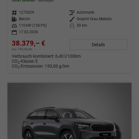
sofort lieferbar
Neuwagen
Fahrzeugnr.
1273029
Getriebe
Automatik
Kraftstoff
Benzin
Außenfarbe
Graphit Grau Metallic
Leistung
110 kW (150 PS)
Kilometerstand
50 km
17.02.2026
38.379,– €
Details
incl. 19% MwSt.
Verbrauch kombiniert:
6,40 l/100km
CO
-Klasse:
E
2
CO
-Emissionen:
150,00 g/km
2