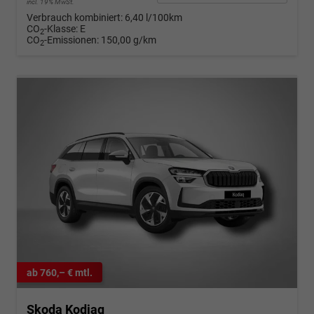
incl. 19% MwSt.
Verbrauch kombiniert:
6,40 l/100km
CO
-Klasse:
E
2
CO
-Emissionen:
150,00 g/km
2
ab 760,– € mtl.
Skoda Kodiaq