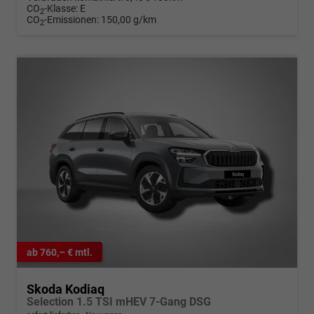
CO
-Klasse:
E
2
CO
-Emissionen:
150,00 g/km
2
ab 760,– € mtl.
Skoda Kodiaq
Selection 1.5 TSI mHEV 7-Gang DSG