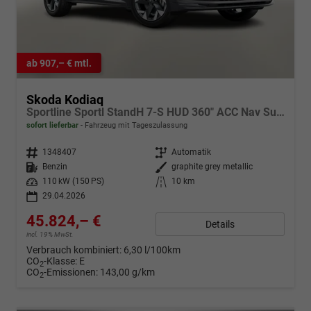
ab 907,– € mtl.
Skoda Kodiaq
Sportline Sportl StandH 7-S HUD 360" ACC Nav SunS
sofort lieferbar
Fahrzeug mit Tageszulassung
Fahrzeugnr.
1348407
Getriebe
Automatik
Kraftstoff
Benzin
Außenfarbe
graphite grey metallic
Leistung
110 kW (150 PS)
Kilometerstand
10 km
29.04.2026
45.824,– €
Details
incl. 19% MwSt.
Verbrauch kombiniert:
6,30 l/100km
CO
-Klasse:
E
2
CO
-Emissionen:
143,00 g/km
2