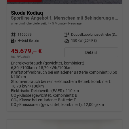
Skoda Kodiaq
Sportline Angebot f. Menschen mit Behinderung ab 50%! 1.5 TSI iV PLUG-IN-HYBRID 204PS DSG, 19" Alu, NAVI 13", MATRIX-LED-Scheinwerfer, KESSY, Alarm, Parksensoren vorn/hinten, Rückfahrkamera, Tempomat, Elektr. Heckklappe + Fahrersitz, Sitzheizung, 3-Zonen-C
unverbindliche Lieferzeit: 4 - 5 Monate
Neuwagen
Fahrzeugnr.
1165079
Getriebe
Doppelkupplungsgetriebe (DSG)
Kraftstoff
Hybrid Benzin
Leistung
150 kW (204 PS)
45.679,– €
Details
incl. 19% MwSt.
Energieverbrauch (gewichtet, kombiniert):
6,30 l/100km + 18,70 kWh/100km
Kraftstoffverbrauch bei entladener Batterie kombiniert:
0,50
l/100km
Stromverbrauch bei rein elektrischem Betrieb kombiniert:
18,70 kWh/100km
Elektrische Reichweite (EAER):
110 km
CO
-Klasse (gewichtet, kombiniert):
B
2
CO
-Klasse bei entladener Batterie:
E
2
CO
-Emissionen (gewichtet, kombiniert):
12,00 g/km
2