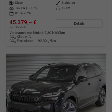
Kraftstoff
Diesel
Außenfarbe
Stahlgrau
Leistung
142 kW (193 PS)
Kilometerstand
10 km
01.06.2026
45.379,– €
Details
incl. 19% MwSt.
Verbrauch kombiniert:
7,30 l/100km
CO
-Klasse:
G
2
CO
-Emissionen:
192,00 g/km
2