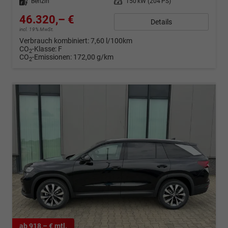
Kraftstoff
Benzin
Leistung
150 kW (204 PS)
46.320,– €
Details
incl. 19% MwSt.
Verbrauch kombiniert:
7,60 l/100km
CO
-Klasse:
F
2
CO
-Emissionen:
172,00 g/km
2
ab 918,– € mtl.