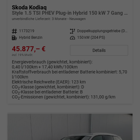
Skoda Kodiaq
Style 1.5 TSI PHEV Plug-in Hybrid 150 kW 7 Gang DSG, 4 Jahre Garantie, Alarmanlage, Navigationssystem, Metallfarbe, LED MATRIX, 19 Zoll Alufelgen, Easy Open
unverbindliche Lieferzeit:
3 Monate
Neuwagen
Fahrzeugnr.
1173219
Getriebe
Doppelkupplungsgetriebe (DSG)
Kraftstoff
Hybrid Benzin
Leistung
150 kW (204 PS)
45.877,– €
Details
incl. 19% MwSt.
Energieverbrauch (gewichtet, kombiniert):
0,40 l/100km + 17,40 kWh/100km
Kraftstoffverbrauch bei entladener Batterie kombiniert:
5,70
l/100km
Elektrische Reichweite (EAER):
123 km
CO
-Klasse (gewichtet, kombiniert):
D
2
CO
-Klasse bei entladener Batterie:
B
2
CO
-Emissionen (gewichtet, kombiniert):
131,00 g/km
2