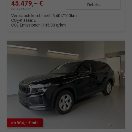
45.479,– €
Details
incl. 19% MwSt.
Verbrauch kombiniert:
6,40 l/100km
CO
-Klasse:
E
2
CO
-Emissionen:
145,00 g/km
2
ab 904,– € mtl.