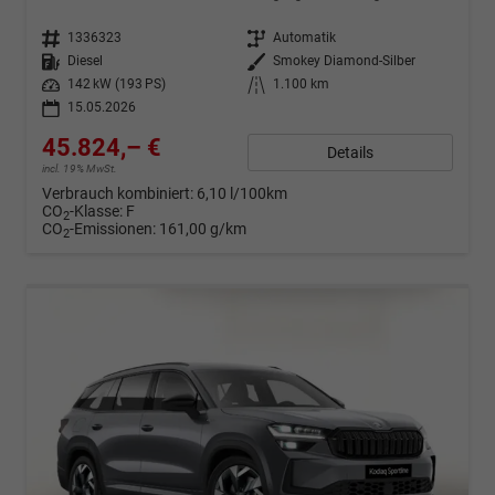
Fahrzeugnr.
1336323
Getriebe
Automatik
Kraftstoff
Diesel
Außenfarbe
Smokey Diamond-Silber
Leistung
142 kW (193 PS)
Kilometerstand
1.100 km
15.05.2026
45.824,– €
Details
incl. 19% MwSt.
Verbrauch kombiniert:
6,10 l/100km
CO
-Klasse:
F
2
CO
-Emissionen:
161,00 g/km
2