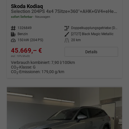
Skoda Kodiaq
Selection 204PS 4x4 7Sitze+360°+AHK+GV4+eHeck+Winter+Parklenk
sofort lieferbar
Neuwagen
Fahrzeugnr.
1326849
Getriebe
Doppelkupplungsgetriebe (DSG)
Kraftstoff
Benzin
Außenfarbe
[2T2T] Black Magic Metallic
Leistung
150 kW (204 PS)
Kilometerstand
20 km
45.669,– €
Details
incl. 19% MwSt.
Verbrauch kombiniert:
7,90 l/100km
CO
-Klasse:
G
2
CO
-Emissionen:
179,00 g/km
2