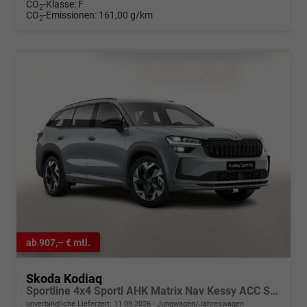
CO
-Klasse:
F
2
CO
-Emissionen:
161,00 g/km
2
ab 907,– € mtl.
Skoda Kodiaq
Sportline 4x4 Sportl AHK Matrix Nav Kessy ACC SunS
unverbindliche Lieferzeit:
11.09.2026
Jungwagen/Jahreswagen