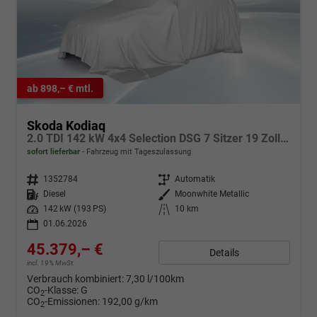
ab 898,– € mtl.
Skoda Kodiaq
2.0 TDI 142 kW 4x4 Selection DSG 7 Sitzer 19 Zoll AHK el. HK
sofort lieferbar
Fahrzeug mit Tageszulassung
Fahrzeugnr.
1352784
Getriebe
Automatik
Kraftstoff
Diesel
Außenfarbe
Moonwhite Metallic
Leistung
142 kW (193 PS)
Kilometerstand
10 km
01.06.2026
45.379,– €
Details
incl. 19% MwSt.
Verbrauch kombiniert:
7,30 l/100km
CO
-Klasse:
G
2
CO
-Emissionen:
192,00 g/km
2