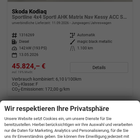
Skoda Kodiaq
Sportline 4x4 Sportl AHK Matrix Nav Kessy ACC SunS
unverbindliche Lieferzeit:
11.09.2026
Jungwagen/Jahreswagen
Fahrzeugnr.
1316269
Getriebe
Automatik
Kraftstoff
Diesel
Außenfarbe
magic black metallic
Leistung
142 kW (193 PS)
Kilometerstand
1.100 km
13.05.2026
45.824,– €
Details
incl. 19% MwSt.
Verbrauch kombiniert:
6,10 l/100km
CO
-Klasse:
F
2
CO
-Emissionen:
172,00 g/km
2
Wir respektieren Ihre Privatsphäre
Unsere Website setzt Cookies ein, um unsere Dienste für Sie
bereitzustellen. Hierbei berücksichtigen wir Ihre Auswahl und verarbeiten
nur die Daten für Marketing, Analytics und Personalisierung, für die Sie
uns Ihr Einverständnis geben. Sie können Ihre Einwilligung jederzeit mit