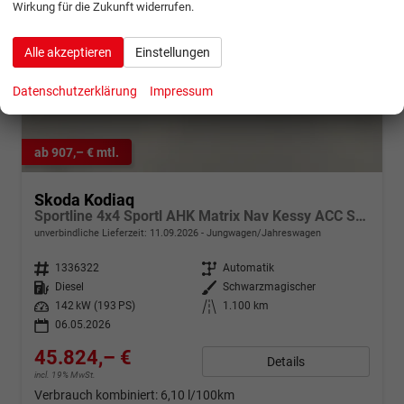
Wirkung für die Zukunft widerrufen.
Alle akzeptieren
Einstellungen
Datenschutzerklärung
Impressum
ab 907,– € mtl.
Skoda Kodiaq
Sportline 4x4 Sportl AHK Matrix Nav Kessy ACC SunS
unverbindliche Lieferzeit:
11.09.2026
Jungwagen/Jahreswagen
Fahrzeugnr.
1336322
Getriebe
Automatik
Kraftstoff
Diesel
Außenfarbe
Schwarzmagischer
Leistung
142 kW (193 PS)
Kilometerstand
1.100 km
06.05.2026
45.824,– €
Details
incl. 19% MwSt.
Verbrauch kombiniert:
6,10 l/100km