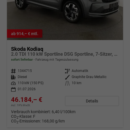
ab 914,– € mtl.
Skoda Kodiaq
2.0 TDI 110 kW Sportline DSG Sportline, 7-Sitzer, AHK, Navi, Matrix, Kamera, Side, el. Klappe, 19-Zoll
sofort lieferbar
Fahrzeug mit Tageszulassung
Fahrzeugnr.
1344715
Getriebe
Automatik
Kraftstoff
Diesel
Außenfarbe
Graphite Grau Metallic
Leistung
110 kW (150 PS)
Kilometerstand
10 km
01.07.2026
46.184,– €
Details
incl. 19% MwSt.
Verbrauch kombiniert:
6,40 l/100km
CO
-Klasse:
F
2
CO
-Emissionen:
168,00 g/km
2