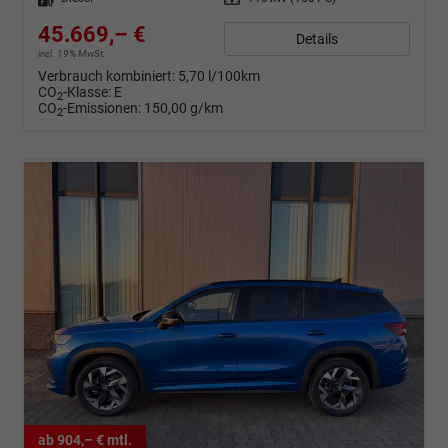
45.669,– €
Details
incl. 19% MwSt.
Verbrauch kombiniert:
5,70 l/100km
CO
-Klasse:
E
2
CO
-Emissionen:
150,00 g/km
2
ab 904,– € mtl.