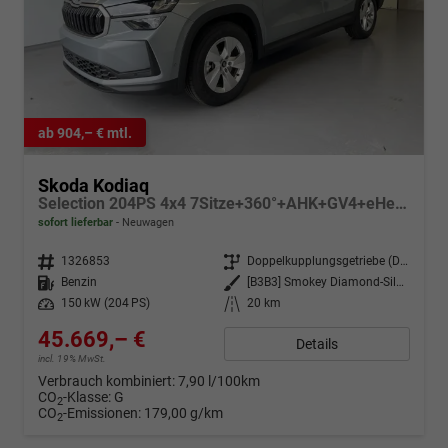
ab 904,– € mtl.
Skoda Kodiaq
Selection 204PS 4x4 7Sitze+360°+AHK+GV4+eHeck+Winter+Parklenk
sofort lieferbar
Neuwagen
Fahrzeugnr.
1326853
Getriebe
Doppelkupplungsgetriebe (DSG)
Kraftstoff
Benzin
Außenfarbe
[B3B3] Smokey Diamond-Silber Metallic
Leistung
150 kW (204 PS)
Kilometerstand
20 km
45.669,– €
Details
incl. 19% MwSt.
Verbrauch kombiniert:
7,90 l/100km
CO
-Klasse:
G
2
CO
-Emissionen:
179,00 g/km
2