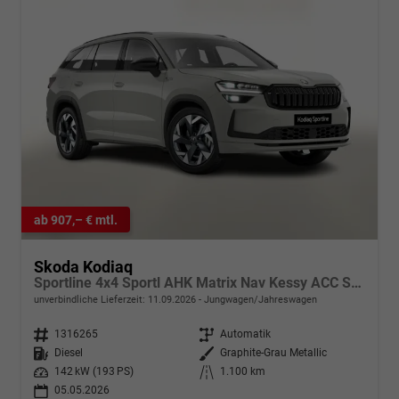
ab 907,– € mtl.
Skoda Kodiaq
Sportline 4x4 Sportl AHK Matrix Nav Kessy ACC SunS
unverbindliche Lieferzeit:
11.09.2026
Jungwagen/Jahreswagen
Fahrzeugnr.
1316265
Getriebe
Automatik
Kraftstoff
Diesel
Außenfarbe
Graphite-Grau Metallic
Leistung
142 kW (193 PS)
Kilometerstand
1.100 km
05.05.2026