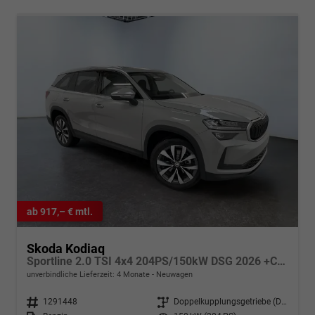
ab 917,– € mtl.
Skoda Kodiaq
Sportline 2.0 TSI 4x4 204PS/150kW DSG 2026 +CANTON+CONVENIENCE PLUS+PERFORMANCE+AKUSTIK
unverbindliche Lieferzeit:
4 Monate
Neuwagen
Fahrzeugnr.
1291448
Getriebe
Doppelkupplungsgetriebe (DSG)