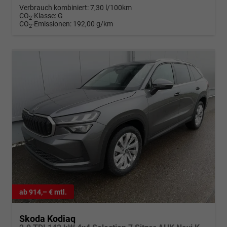
Verbrauch kombiniert:
7,30 l/100km
CO
-Klasse:
G
2
CO
-Emissionen:
192,00 g/km
2
ab 914,– € mtl.
Skoda Kodiaq