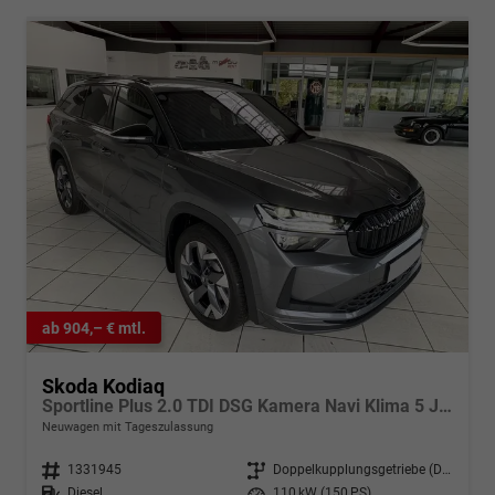
ab 904,– € mtl.
Skoda Kodiaq
Sportline Plus 2.0 TDI DSG Kamera Navi Klima 5 Jahre Garantie
Neuwagen mit Tageszulassung
Fahrzeugnr.
1331945
Getriebe
Doppelkupplungsgetriebe (DSG)
Kraftstoff
Diesel
Leistung
110 kW (150 PS)