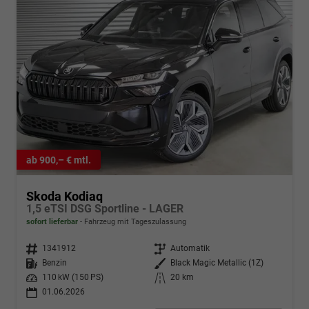
ab 900,– € mtl.
Skoda Kodiaq
1,5 eTSI DSG Sportline - LAGER
sofort lieferbar
Fahrzeug mit Tageszulassung
Fahrzeugnr.
1341912
Getriebe
Automatik
Kraftstoff
Benzin
Außenfarbe
Black Magic Metallic (1Z)
Leistung
110 kW (150 PS)
Kilometerstand
20 km
01.06.2026