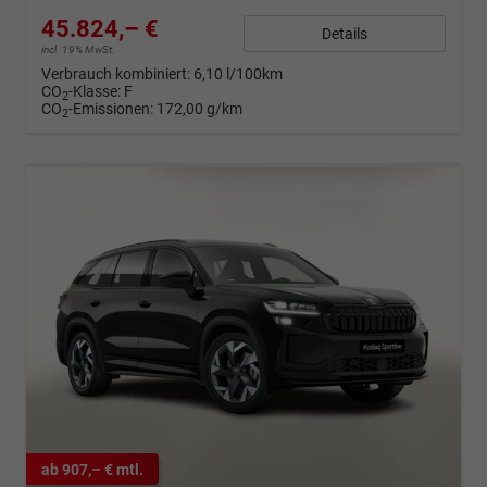
45.824,– €
Details
incl. 19% MwSt.
Verbrauch kombiniert:
6,10 l/100km
CO
-Klasse:
F
2
CO
-Emissionen:
172,00 g/km
2
ab 907,– € mtl.