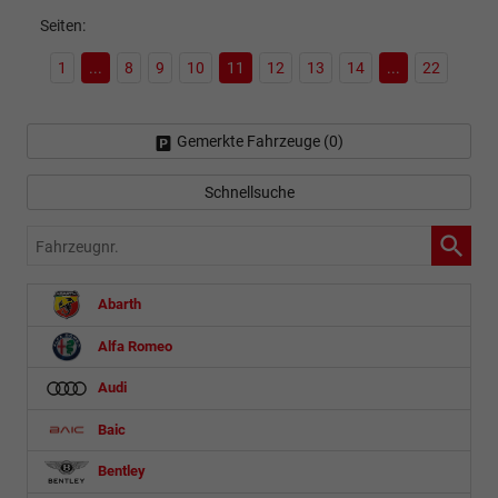
Seiten:
1
...
8
9
10
11
12
13
14
...
22
Gemerkte Fahrzeuge (
0
)
Schnellsuche
Fahrzeugnr.
Abarth
Alfa Romeo
Audi
Baic
Bentley