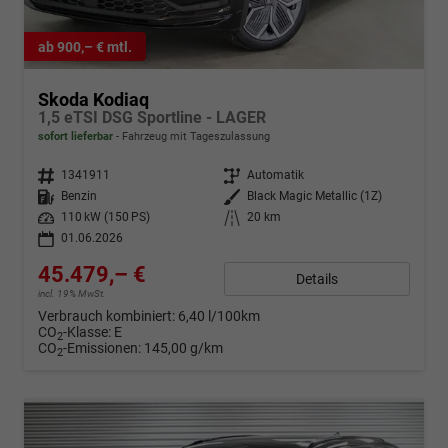
ab 900,– € mtl.
Skoda Kodiaq
1,5 eTSI DSG Sportline - LAGER
sofort lieferbar
Fahrzeug mit Tageszulassung
Fahrzeugnr.
1341911
Getriebe
Automatik
Kraftstoff
Benzin
Außenfarbe
Black Magic Metallic (1Z)
Leistung
110 kW (150 PS)
Kilometerstand
20 km
01.06.2026
45.479,– €
Details
incl. 19% MwSt.
Verbrauch kombiniert:
6,40 l/100km
CO
-Klasse:
E
2
CO
-Emissionen:
145,00 g/km
2