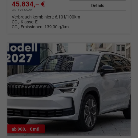
45.834,– €
Details
incl. 19% MwSt.
Verbrauch kombiniert:
6,10 l/100km
CO
-Klasse:
E
2
CO
-Emissionen:
139,00 g/km
2
ab 908,– € mtl.