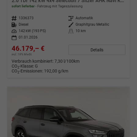
2.0 TDI 142 kW 4x4 Selection 7 Sitzer AHK Navi Kamera
sofort lieferbar
Fahrzeug mit Tageszulassung
Fahrzeugnr.
1336373
Getriebe
Automatik
Kraftstoff
Diesel
Außenfarbe
Graphitgrau Metallic
Leistung
142 kW (193 PS)
Kilometerstand
10 km
01.01.2026
46.179,– €
Details
incl. 19% MwSt.
Verbrauch kombiniert:
7,30 l/100km
CO
-Klasse:
G
2
CO
-Emissionen:
192,00 g/km
2