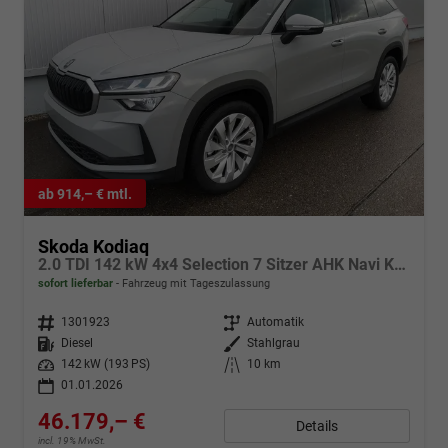
ab 914,– € mtl.
Skoda Kodiaq
2.0 TDI 142 kW 4x4 Selection 7 Sitzer AHK Navi Kamera
sofort lieferbar
Fahrzeug mit Tageszulassung
Fahrzeugnr.
1301923
Getriebe
Automatik
Kraftstoff
Diesel
Außenfarbe
Stahlgrau
Leistung
142 kW (193 PS)
Kilometerstand
10 km
01.01.2026
46.179,– €
Details
incl. 19% MwSt.