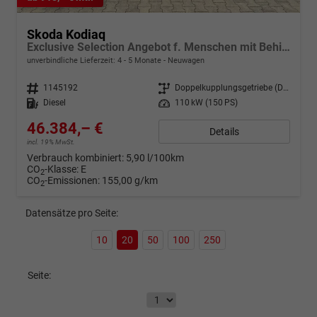
Skoda Kodiaq
Exclusive Selection Angebot f. Menschen mit Behinderung ab 50 %! 2.0 TDI 150PS DSG, Metallic, 18" Alu, Leder-/Kunstleder-Polster, Sitzheizung v/h, NAVIGATION 13", CANTON, Elektr. Heckklappe, Beheizte Frontscheibe, MATRIX-LED, KESSY, Alarm, Parksensoren, Panoramakamera, Clima
unverbindliche Lieferzeit: 4 - 5 Monate
Neuwagen
Fahrzeugnr.
1145192
Getriebe
Doppelkupplungsgetriebe (DSG)
Kraftstoff
Diesel
Leistung
110 kW (150 PS)
46.384,– €
Details
incl. 19% MwSt.
Verbrauch kombiniert:
5,90 l/100km
CO
-Klasse:
E
2
CO
-Emissionen:
155,00 g/km
2
Datensätze pro Seite:
10
20
50
100
250
Seite: