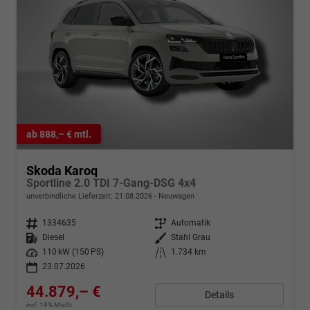
ab 888,– € mtl.
Skoda Karoq
Sportline 2.0 TDI 7-Gang-DSG 4x4
unverbindliche Lieferzeit:
21.08.2026
Neuwagen
Fahrzeugnr.
1334635
Getriebe
Automatik
Kraftstoff
Diesel
Außenfarbe
Stahl Grau
Leistung
110 kW (150 PS)
Kilometerstand
1.734 km
23.07.2026
44.879,– €
Details
incl. 19% MwSt.