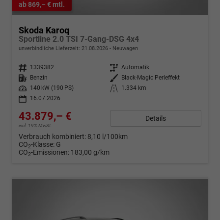
ab 869,– € mtl.
Skoda Karoq
Sportline 2.0 TSI 7-Gang-DSG 4x4
unverbindliche Lieferzeit:
21.08.2026
Neuwagen
Fahrzeugnr.
1339382
Getriebe
Automatik
Kraftstoff
Benzin
Außenfarbe
Black-Magic Perleffekt
Leistung
140 kW (190 PS)
Kilometerstand
1.334 km
16.07.2026
43.879,– €
Details
incl. 19% MwSt.
Verbrauch kombiniert:
8,10 l/100km
CO
-Klasse:
G
2
CO
-Emissionen:
183,00 g/km
2