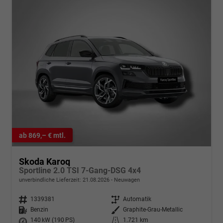
ab 869,– € mtl.
Skoda Karoq
Sportline 2.0 TSI 7-Gang-DSG 4x4
unverbindliche Lieferzeit:
21.08.2026
Neuwagen
Fahrzeugnr.
1339381
Getriebe
Automatik
Kraftstoff
Benzin
Außenfarbe
Graphite-Grau-Metallic
Leistung
140 kW (190 PS)
Kilometerstand
1.721 km