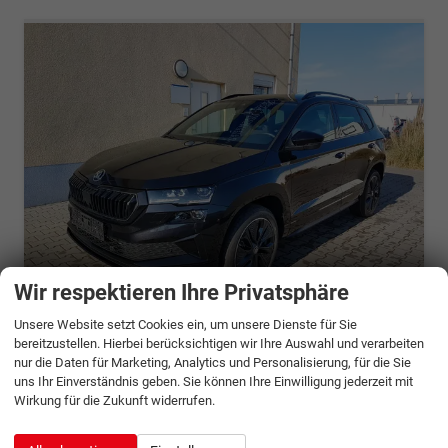
Wir respektieren Ihre Privatsphäre
ab 930,– € mtl.
Unsere Website setzt Cookies ein, um unsere Dienste für Sie
bereitzustellen. Hierbei berücksichtigen wir Ihre Auswahl und verarbeiten
Skoda Karoq
nur die Daten für Marketing, Analytics und Personalisierung, für die Sie
Sportline Sound Amundsen Matrix 360° ParkAssist
uns Ihr Einverständnis geben. Sie können Ihre Einwilligung jederzeit mit
unverbindliche Lieferzeit: 6 - 9 Monate
Neuwagen mit Tageszulassung
Wirkung für die Zukunft widerrufen.
Fahrzeugnr.
1134080
Getriebe
Doppelkupplungsgetriebe (DSG)