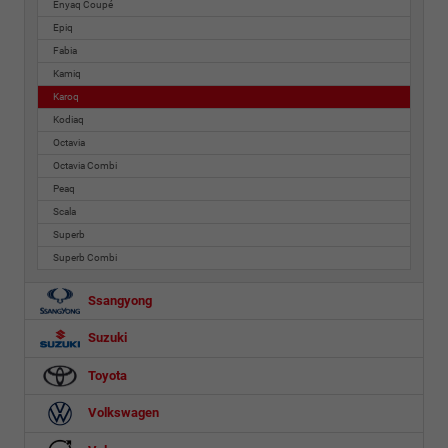
Enyaq Coupé
Epiq
Fabia
Kamiq
Karoq
Kodiaq
Octavia
Octavia Combi
Peaq
Scala
Superb
Superb Combi
Ssangyong
Suzuki
Toyota
Volkswagen