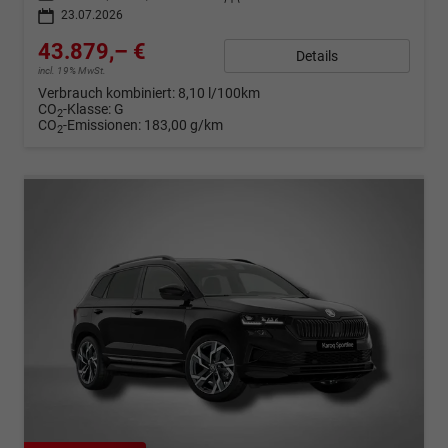
23.07.2026
43.879,– €
Details
incl. 19% MwSt.
Verbrauch kombiniert:
8,10 l/100km
CO
-Klasse:
G
2
CO
-Emissionen:
183,00 g/km
2