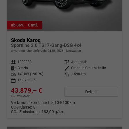
ab 869,– € mtl.
Skoda Karoq
Sportline 2.0 TSI 7-Gang-DSG 4x4
unverbindliche Lieferzeit:
21.08.2026
Neuwagen
Fahrzeugnr.
1339380
Getriebe
Automatik
Kraftstoff
Benzin
Außenfarbe
Graphite-Grau-Metallic
Leistung
140 kW (190 PS)
Kilometerstand
1.590 km
16.07.2026
43.879,– €
Details
incl. 19% MwSt.
Verbrauch kombiniert:
8,10 l/100km
CO
-Klasse:
G
2
CO
-Emissionen:
183,00 g/km
2