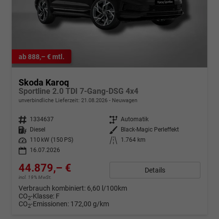
ab 888,– € mtl.
Skoda Karoq
Sportline 2.0 TDI 7-Gang-DSG 4x4
unverbindliche Lieferzeit:
21.08.2026
Neuwagen
Fahrzeugnr.
1334637
Getriebe
Automatik
Kraftstoff
Diesel
Außenfarbe
Black-Magic Perleffekt
Leistung
110 kW (150 PS)
Kilometerstand
1.764 km
16.07.2026
44.879,– €
Details
incl. 19% MwSt.
Verbrauch kombiniert:
6,60 l/100km
CO
-Klasse:
F
2
CO
-Emissionen:
172,00 g/km
2