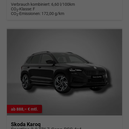
Verbrauch kombiniert:
6,60 l/100km
CO
-Klasse:
F
2
CO
-Emissionen:
172,00 g/km
2
ab 888,– € mtl.
Skoda Karoq