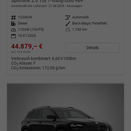
Sportline 2.0 TDI 7-Gang-DSG 4x4
unverbindliche Lieferzeit:
21.08.2026
Neuwagen
Fahrzeugnr.
1334636
Getriebe
Automatik
Kraftstoff
Diesel
Außenfarbe
Black-Magic Perleffekt
Leistung
110 kW (150 PS)
Kilometerstand
1.740 km
16.07.2026
44.879,– €
Details
incl. 19% MwSt.
Verbrauch kombiniert:
6,60 l/100km
CO
-Klasse:
F
2
CO
-Emissionen:
172,00 g/km
2