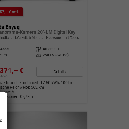
57,– € mtl.
da Enyaq
anorama-Kamera 20"-LM Digital Key
indliche Lieferzeit:
6 Monate
Neuwagen mit Tageszulassung
343830
Getriebe
Automatik
ektro
Leistung
250 kW (340 PS)
371,– €
Details
9% MwSt.
verbrauch kombiniert:
17,60 kWh/100km
rische Reichweite:
562 km
Klasse:
A
Emissionen:
0 g/km
.
is