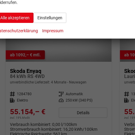
iderrufen.
Alle akzeptieren
Einstellungen
atenschutzerklärung
Impressum
ab 1092,– € mtl.
ab 10
Skoda Enyaq
Sko
84 kWh RS 4WD
Laur
unverbindliche Lieferzeit:
4 Monate
Neuwagen
unverb
Fahrzeugnr.
1284780
Getriebe
Automatik
Fahrzeugnr.
1
Kraftstoff
Elektro
Leistung
250 kW (340 PS)
Kraftstoff
El
55.154,– €
55.
Details
incl. 19% MwSt.
incl. 1
Verbrauch kombiniert:
0,00 l/100km
Verbr
Stromverbrauch kombiniert:
16,20 kWh/100km
Strom
Elektrische Reichweite:
562 km
Elekt