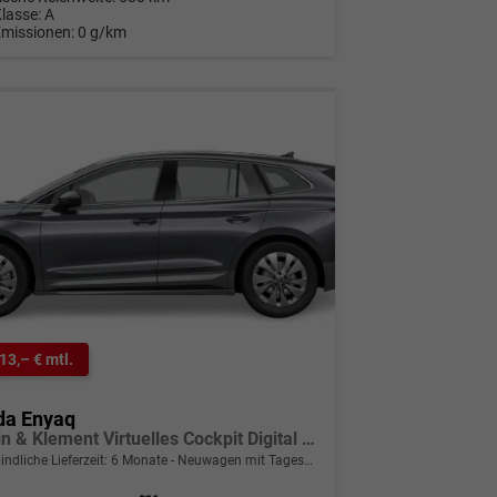
Klasse:
A
Emissionen:
0 g/km
13,– € mtl.
da Enyaq
Laurin & Klement Virtuelles Cockpit Digital Key 21"-LM
indliche Lieferzeit:
6 Monate
Neuwagen mit Tageszulassung