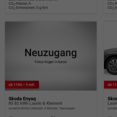
CO
-Klasse:
A
CO
-
2
2
CO
-Emissionen:
0 g/km
CO
-
2
2
ab 1106,– € mtl.
ab 11
Skoda Enyaq
Sko
85 82 kWh Laurin & Klement
unverbindliche Lieferzeit:
4 Monate
Neuwagen
unverb