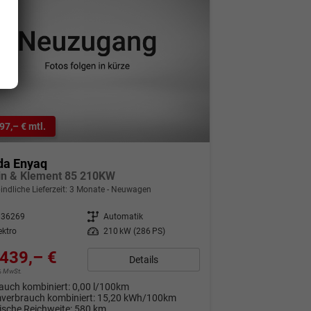
97,– € mtl.
da Enyaq
in & Klement 85 210KW
indliche Lieferzeit:
3 Monate
Neuwagen
336269
Getriebe
Automatik
ektro
Leistung
210 kW (286 PS)
439,– €
Details
9% MwSt.
auch kombiniert:
0,00 l/100km
verbrauch kombiniert:
15,20 kWh/100km
rische Reichweite:
580 km