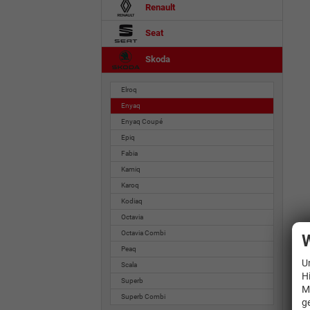
Renault
Seat
Skoda
Elroq
Enyaq
Enyaq Coupé
Epiq
Fabia
Kamiq
Karoq
Kodiaq
Octavia
Octavia Combi
W
Peaq
U
Scala
H
Superb
M
Superb Combi
g