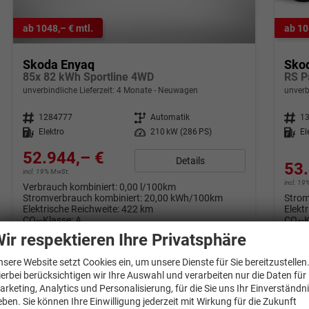
ab 1048,– € mtl.
ab 10
Skoda Enyaq
Sko
85x 82 kWh Sportline 4WD
RS P
unverbindliche Lieferzeit:
4 Monate
Neuwagen
unverb
Fahrzeugnr.
1284777
Getriebe
Automatik
Fahrzeugnr.
1
Kraftstoff
Elektro
Leistung
210 kW (286 PS)
Kraftstoff
El
52.944,– €
Details
53.
incl. 19% MwSt.
incl. 1
Verbrauch kombiniert:
0,00 l/100km
Stromverbrauch kombiniert:
20,00 kWh/100km
Strom
Elektrische Reichweite:
422 km
Elekt
CO
-Klasse:
A
CO
-
2
2
CO
-Emissionen:
0 g/km
CO
-
2
2
ir respektieren Ihre Privatsphäre
nsere Website setzt Cookies ein, um unsere Dienste für Sie bereitzustellen
ierbei berücksichtigen wir Ihre Auswahl und verarbeiten nur die Daten für
arketing, Analytics und Personalisierung, für die Sie uns Ihr Einverständn
eben. Sie können Ihre Einwilligung jederzeit mit Wirkung für die Zukunft