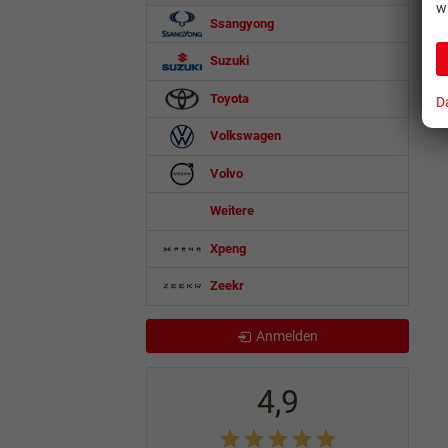
w
Ssangyong
Suzuki
Toyota
D
Volkswagen
Volvo
Weitere
Xpeng
Zeekr
Anmelden
4,9