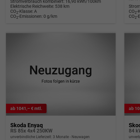
Stromverbrauch kombiniert:
16,90 kWh/100km
Elektrische Reichweite:
538 km
Strom
CO
-Klasse:
A
CO
-
2
2
CO
-Emissionen:
0 g/km
CO
-
2
2
ab 1041,– € mtl.
ab 10
Skoda Enyaq
Sko
RS 85x 4x4 250KW
84 k
unverbindliche Lieferzeit:
3 Monate
Neuwagen
unverb