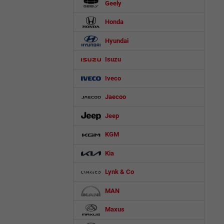
Geely
Honda
Hyundai
Isuzu
Iveco
Jaecoo
Jeep
KGM
Kia
Lynk & Co
MAN
Maxus