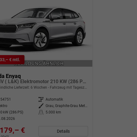
33,– € mtl.
da Enyaq
L&K iV ( L&K) Elektromotor 210 KW (286 PS) 1-Gang-DSG
indliche Lieferzeit:
6 Wochen
Fahrzeug mit Tageszulassung
354751
Getriebe
Automatik
ektro
Außenfarbe
Grau, Graphite-Grau Metallic (5X)
0 kW (286 PS)
Kilometerstand
5.000 km
.08.2026
179,– €
Details
9% MwSt.