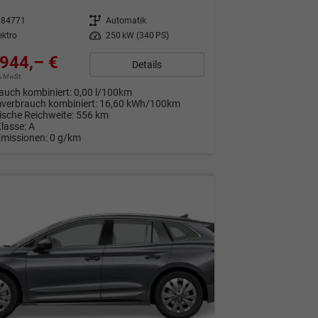
284771
Getriebe
Automatik
ektro
Leistung
250 kW (340 PS)
944,– €
Details
9% MwSt.
auch kombiniert:
0,00 l/100km
verbrauch kombiniert:
16,60 kWh/100km
rische Reichweite:
556 km
Klasse:
A
Emissionen:
0 g/km