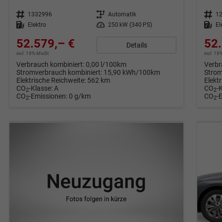
Fahrzeugnr.
1332996
Getriebe
Automatik
Fahrzeugnr.
1
Kraftstoff
Elektro
Leistung
250 kW (340 PS)
Kraftstoff
El
52.579,– €
52.
Details
incl. 19% MwSt.
incl. 1
Verbrauch kombiniert:
0,00 l/100km
Verbr
Stromverbrauch kombiniert:
15,90 kWh/100km
Strom
Elektrische Reichweite:
562 km
Elekt
CO
-Klasse:
A
CO
-
2
2
CO
-Emissionen:
0 g/km
CO
-
2
2