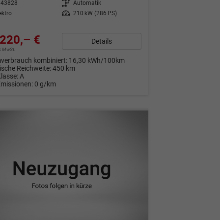
343828
Getriebe
Automatik
ektro
Leistung
210 kW (286 PS)
220,– €
Details
9% MwSt.
verbrauch kombiniert:
16,30 kWh/100km
rische Reichweite:
450 km
Klasse:
A
Emissionen:
0 g/km