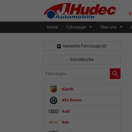
B
Home
Fahrzeuge
Über uns
Gemerkte Fahrzeuge (
0
)
Schnellsuche
Fahrzeugnr.
Abarth
Alfa Romeo
Audi
Baic