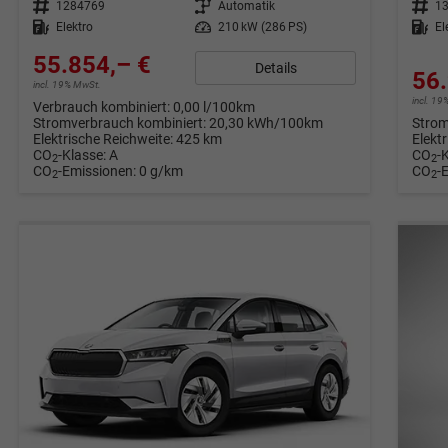
Fahrzeugnr.
1284769
Getriebe
Automatik
Fahrzeugnr.
1
Kraftstoff
Elektro
Leistung
210 kW (286 PS)
Kraftstoff
El
55.854,– €
Details
56.
incl. 19% MwSt.
incl. 1
Verbrauch kombiniert:
0,00 l/100km
Stromverbrauch kombiniert:
20,30 kWh/100km
Strom
Elektrische Reichweite:
425 km
Elekt
CO
-Klasse:
A
CO
-
2
2
CO
-Emissionen:
0 g/km
CO
-
2
2