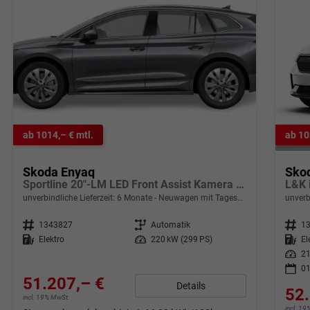
ab 1014,– € mtl.
ab 10
Skoda Enyaq
Sko
Sportline 20"-LM LED Front Assist Kamera PDC v+h
unverbindliche Lieferzeit:
6 Monate
Neuwagen mit Tageszulassung
unverb
Fahrzeugnr.
1343827
Getriebe
Automatik
Fahrzeugnr.
1
Kraftstoff
Elektro
Leistung
220 kW (299 PS)
Kraftstoff
El
Leistung
21
01
51.207,– €
Details
52.
incl. 19% MwSt.
incl. 1