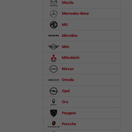
Mazda
Mercedes-Benz
MG
Microlino
Mini
Mitsubishi
Nissan
Omoda
Opel
Ora
Peugeot
Porsche