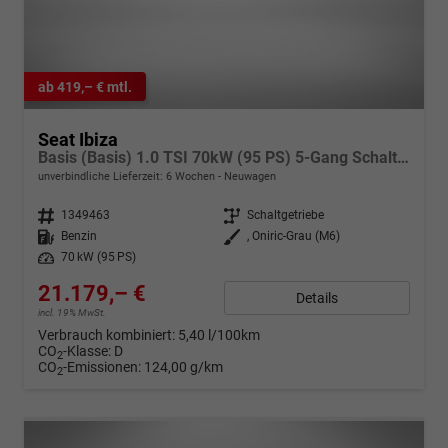
ab 419,– € mtl.
Seat Ibiza
Basis (Basis) 1.0 TSI 70kW (95 PS) 5-Gang Schaltgetriebe
unverbindliche Lieferzeit:
6 Wochen
Neuwagen
Fahrzeugnr.
1349463
Getriebe
Schaltgetriebe
Kraftstoff
Benzin
Außenfarbe
, Oniric-Grau (M6)
Leistung
70 kW (95 PS)
21.179,– €
Details
incl. 19% MwSt.
Verbrauch kombiniert:
5,40 l/100km
CO
-Klasse:
D
2
CO
-Emissionen:
124,00 g/km
2