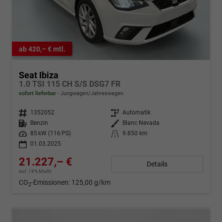
ab 420,– € mtl.
Seat Ibiza
1.0 TSI 115 CH S/S DSG7 FR
sofort lieferbar
Jungwagen/Jahreswagen
Fahrzeugnr.
1352052
Getriebe
Automatik
Kraftstoff
Benzin
Außenfarbe
Blanc Nevada
Leistung
85 kW (116 PS)
Kilometerstand
9.850 km
01.03.2025
21.227,– €
Details
incl. 19% MwSt.
CO
-Emissionen:
125,00 g/km
2