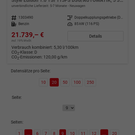
Style Edition 1.0 TSI 115PS DSG/AUTOMATIK, 5 JAHRE GARANTIE, SITZHEIZUNG, KLIMA, 16" ALUFELGEN, ACC/Tempomat, Multifunktions-Lederlenkrad, Parksensoren hinten, Radio 8,25"/Bluetooth + FULL LINK, LED-Scheinwerfer, LED-Rückleuchten, Zentralverriegelung mit Fernbedienung
unverbindliche Lieferzeit: 5-7 Monate
Neuwagen
Fahrzeugnr.
1303490
Getriebe
Doppelkupplungsgetriebe (DSG)
Kraftstoff
Benzin
Leistung
85 kW (116 PS)
21.739,– €
Details
incl. 19% MwSt.
Verbrauch kombiniert:
5,30 l/100km
CO
-Klasse:
D
2
CO
-Emissionen:
120,00 g/km
2
Datensätze pro Seite:
10
20
50
100
250
Seite:
Seiten:
1
...
6
7
8
9
10
11
12
...
20