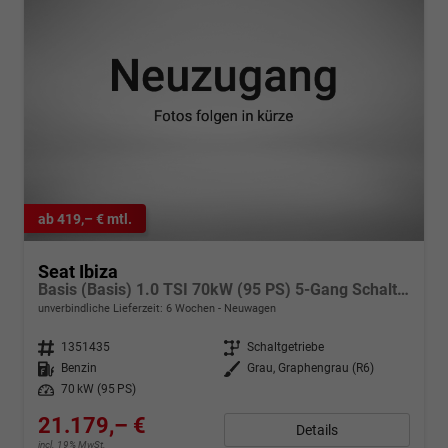
ab 419,– € mtl.
Seat Ibiza
Basis (Basis) 1.0 TSI 70kW (95 PS) 5-Gang Schaltgetriebe
unverbindliche Lieferzeit:
6 Wochen
Neuwagen
Fahrzeugnr.
1351435
Getriebe
Schaltgetriebe
Kraftstoff
Benzin
Außenfarbe
Grau, Graphengrau (R6)
Leistung
70 kW (95 PS)
21.179,– €
Details
incl. 19% MwSt.