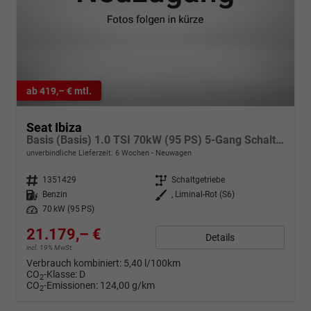
ab 419,– € mtl.
Seat Ibiza
Basis (Basis) 1.0 TSI 70kW (95 PS) 5-Gang Schaltgetriebe
unverbindliche Lieferzeit:
6 Wochen
Neuwagen
Fahrzeugnr.
1351429
Getriebe
Schaltgetriebe
Kraftstoff
Benzin
Außenfarbe
, Liminal-Rot (S6)
Leistung
70 kW (95 PS)
21.179,– €
Details
incl. 19% MwSt.
Verbrauch kombiniert:
5,40 l/100km
CO
-Klasse:
D
2
CO
-Emissionen:
124,00 g/km
2