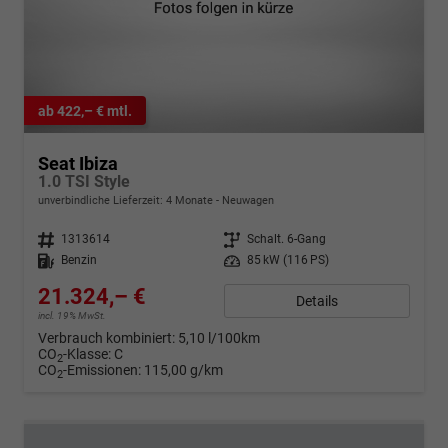
ab 422,– € mtl.
Seat Ibiza
1.0 TSI Style
unverbindliche Lieferzeit:
4 Monate
Neuwagen
Fahrzeugnr.
1313614
Getriebe
Schalt. 6-Gang
Kraftstoff
Benzin
Leistung
85 kW (116 PS)
21.324,– €
Details
incl. 19% MwSt.
Verbrauch kombiniert:
5,10 l/100km
CO
-Klasse:
C
2
CO
-Emissionen:
115,00 g/km
2