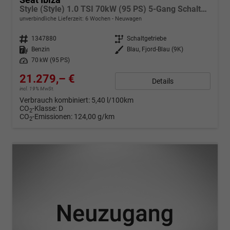
Style (Style) 1.0 TSI 70kW (95 PS) 5-Gang Schaltgetriebe
unverbindliche Lieferzeit:
6 Wochen
Neuwagen
Fahrzeugnr.
1347880
Getriebe
Schaltgetriebe
Kraftstoff
Benzin
Außenfarbe
Blau, Fjord-Blau (9K)
Leistung
70 kW (95 PS)
21.279,– €
Details
incl. 19% MwSt.
Verbrauch kombiniert:
5,40 l/100km
CO
-Klasse:
D
2
CO
-Emissionen:
124,00 g/km
2