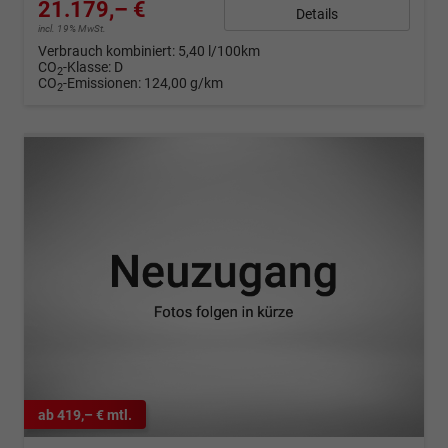
21.179,– €
Details
incl. 19% MwSt.
Verbrauch kombiniert:
5,40 l/100km
CO
-Klasse:
D
2
CO
-Emissionen:
124,00 g/km
2
ab 419,– € mtl.