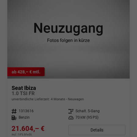
ab 428,– € mtl.
Seat Ibiza
1.0 TSI FR
unverbindliche Lieferzeit:
4 Monate
Neuwagen
Fahrzeugnr.
1313616
Getriebe
Schalt. 5-Gang
Kraftstoff
Benzin
Leistung
70 kW (95 PS)
21.604,– €
Details
incl. 19% MwSt.