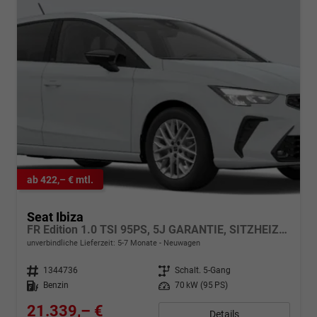
ab 422,– € mtl.
Seat Ibiza
FR Edition 1.0 TSI 95PS, 5J GARANTIE, SITZHEIZUNG, 2Z-CLIMATRONIC, 16" ALUFELGEN, ACC/Tempomat, M-Lederlenkrad, Parksensoren VORN/hinten + RÜCKFAHRKAMERA, KESSY, Privacy-Glas, Radio 8,25"/Bluetooth FULL LINK, LED-Scheinwerfer, Armlehne
unverbindliche Lieferzeit: 5-7 Monate
Neuwagen
Fahrzeugnr.
1344736
Getriebe
Schalt. 5-Gang
Kraftstoff
Benzin
Leistung
70 kW (95 PS)
21.339,– €
Details