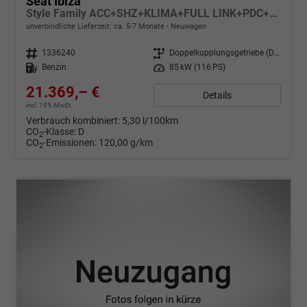
Seat Ibiza
Style Family ACC+SHZ+KLIMA+FULL LINK+PDC+LED+16" ALU
unverbindliche Lieferzeit: ca. 5-7 Monate
Neuwagen
Fahrzeugnr.
1336240
Getriebe
Doppelkupplungsgetriebe (DSG)
Kraftstoff
Benzin
Leistung
85 kW (116 PS)
21.369,– €
Details
incl. 19% MwSt.
Verbrauch kombiniert:
5,30 l/100km
CO
-Klasse:
D
2
CO
-Emissionen:
120,00 g/km
2