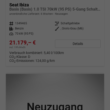
Seat Ibiza
Basis (Basis) 1.0 TSI 70kW (95 PS) 5-Gang Schaltgetriebe
unverbindliche Lieferzeit:
6 Wochen
Neuwagen
Fahrzeugnr.
1349465
Getriebe
Schaltgetriebe
Kraftstoff
Benzin
Außenfarbe
, Oniric-Grau (M6)
Leistung
70 kW (95 PS)
21.179,– €
Details
incl. 19% MwSt.
Verbrauch kombiniert:
5,40 l/100km
CO
-Klasse:
D
2
CO
-Emissionen:
124,00 g/km
2