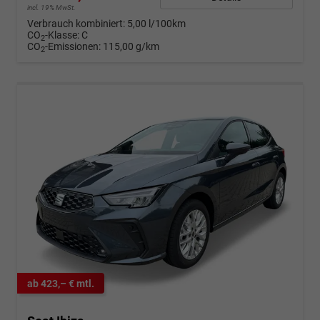
incl. 19% MwSt.
Verbrauch kombiniert:
5,00 l/100km
CO
-Klasse:
C
2
CO
-Emissionen:
115,00 g/km
2
ab 423,– € mtl.