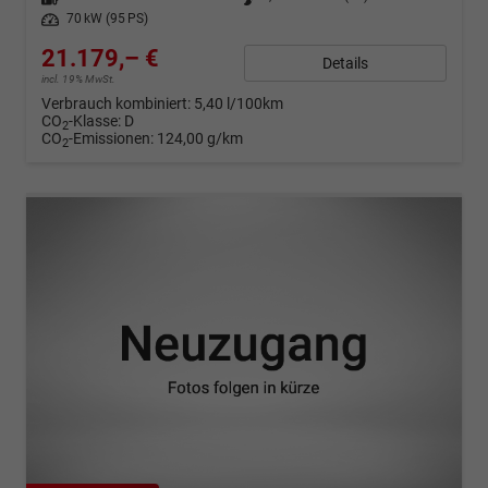
Leistung
70 kW (95 PS)
21.179,– €
Details
incl. 19% MwSt.
Verbrauch kombiniert:
5,40 l/100km
CO
-Klasse:
D
2
CO
-Emissionen:
124,00 g/km
2