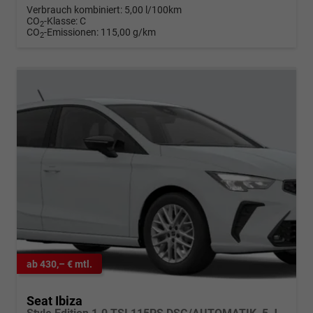
Verbrauch kombiniert:
5,00 l/100km
CO
-Klasse:
C
2
CO
-Emissionen:
115,00 g/km
2
ab 430,– € mtl.
Seat Ibiza