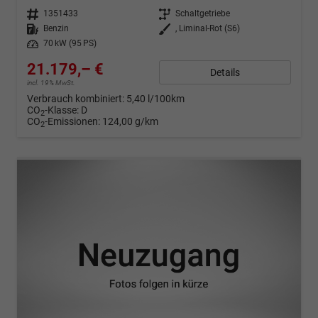
Fahrzeugnr.
1351433
Getriebe
Schaltgetriebe
Kraftstoff
Benzin
Außenfarbe
, Liminal-Rot (S6)
Leistung
70 kW (95 PS)
21.179,– €
Details
incl. 19% MwSt.
Verbrauch kombiniert:
5,40 l/100km
CO
-Klasse:
D
2
CO
-Emissionen:
124,00 g/km
2