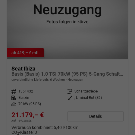
ab 419,– € mtl.
Seat Ibiza
Basis (Basis) 1.0 TSI 70kW (95 PS) 5-Gang Schaltgetriebe
unverbindliche Lieferzeit:
6 Wochen
Neuwagen
Fahrzeugnr.
1351432
Getriebe
Schaltgetriebe
Kraftstoff
Benzin
Außenfarbe
, Liminal-Rot (S6)
Leistung
70 kW (95 PS)
21.179,– €
Details
incl. 19% MwSt.
Verbrauch kombiniert:
5,40 l/100km
CO
-Klasse:
D
2