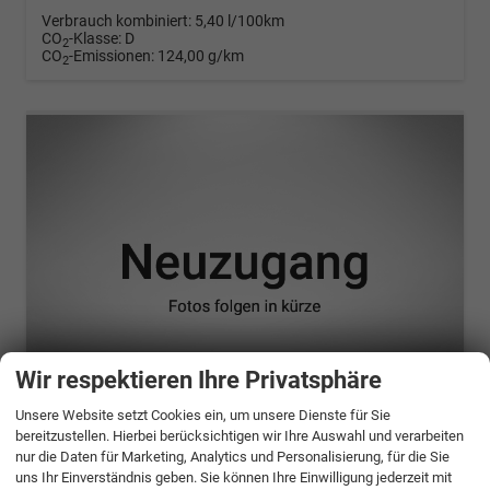
Verbrauch kombiniert:
5,40 l/100km
CO
-Klasse:
D
2
CO
-Emissionen:
124,00 g/km
2
Wir respektieren Ihre Privatsphäre
Unsere Website setzt Cookies ein, um unsere Dienste für Sie
ab 419,– € mtl.
bereitzustellen. Hierbei berücksichtigen wir Ihre Auswahl und verarbeiten
nur die Daten für Marketing, Analytics und Personalisierung, für die Sie
Seat Ibiza
uns Ihr Einverständnis geben. Sie können Ihre Einwilligung jederzeit mit