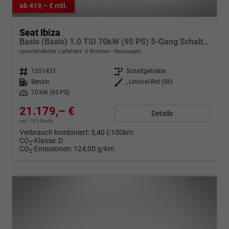
ab 419,– € mtl.
Seat Ibiza
Basis (Basis) 1.0 TSI 70kW (95 PS) 5-Gang Schaltgetriebe
unverbindliche Lieferzeit:
6 Wochen
Neuwagen
Fahrzeugnr.
1351431
Getriebe
Schaltgetriebe
Kraftstoff
Benzin
Außenfarbe
, Liminal-Rot (S6)
Leistung
70 kW (95 PS)
21.179,– €
Details
incl. 19% MwSt.
Verbrauch kombiniert:
5,40 l/100km
CO
-Klasse:
D
2
CO
-Emissionen:
124,00 g/km
2