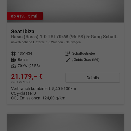
ab 419,– € mtl.
Seat Ibiza
Basis (Basis) 1.0 TSI 70kW (95 PS) 5-Gang Schaltgetriebe
unverbindliche Lieferzeit:
6 Wochen
Neuwagen
Fahrzeugnr.
1351434
Getriebe
Schaltgetriebe
Kraftstoff
Benzin
Außenfarbe
, Oniric-Grau (M6)
Leistung
70 kW (95 PS)
21.179,– €
Details
incl. 19% MwSt.
Verbrauch kombiniert:
5,40 l/100km
CO
-Klasse:
D
2
CO
-Emissionen:
124,00 g/km
2