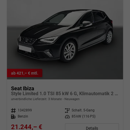
ab 421,– € mtl.
Seat Ibiza
Style Limited 1.0 TSI 85 kW 6 G, Klimautomatik 2 Zonen, Sitzheizung, Full-Link, PDC v+h, Rückkamera, 4 elektr. Fensterheber, dunkel get. Scheiben,Spiegel beheizb+ klappbar, Vordersitze hvst,6 Lautspr, LED
unverbindliche Lieferzeit:
3 Monate
Neuwagen
Fahrzeugnr.
1342899
Getriebe
Schalt. 5-Gang
Kraftstoff
Benzin
Leistung
85 kW (116 PS)
21.244,– €
Details