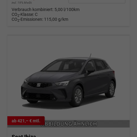
incl. 19% MwSt.
Verbrauch kombiniert:
5,00 l/100km
CO
-Klasse:
C
2
CO
-Emissionen:
115,00 g/km
2
ab 421,– € mtl.
Seat Ibiza