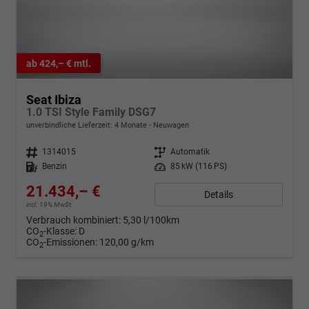
ab 424,– € mtl.
Seat Ibiza
1.0 TSI Style Family DSG7
unverbindliche Lieferzeit:
4 Monate
Neuwagen
Fahrzeugnr.
1314015
Getriebe
Automatik
Kraftstoff
Benzin
Leistung
85 kW (116 PS)
21.434,– €
Details
incl. 19% MwSt.
Verbrauch kombiniert:
5,30 l/100km
CO
-Klasse:
D
2
CO
-Emissionen:
120,00 g/km
2