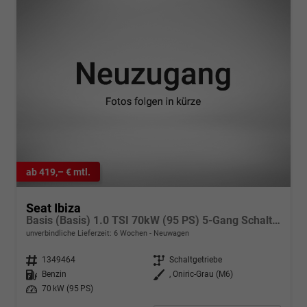
ab 419,– € mtl.
Seat Ibiza
Basis (Basis) 1.0 TSI 70kW (95 PS) 5-Gang Schaltgetriebe
unverbindliche Lieferzeit:
6 Wochen
Neuwagen
Fahrzeugnr.
1349464
Getriebe
Schaltgetriebe
Kraftstoff
Benzin
Außenfarbe
, Oniric-Grau (M6)
Leistung
70 kW (95 PS)