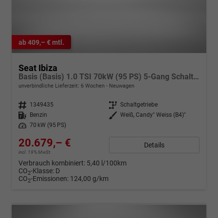
ab 409,– € mtl.
Seat Ibiza
Basis (Basis) 1.0 TSI 70kW (95 PS) 5-Gang Schaltgetriebe
unverbindliche Lieferzeit:
6 Wochen
Neuwagen
Fahrzeugnr.
1349435
Getriebe
Schaltgetriebe
Kraftstoff
Benzin
Außenfarbe
Weiß, Candy" Weiss (B4)"
Leistung
70 kW (95 PS)
20.679,– €
Details
incl. 19% MwSt.
Verbrauch kombiniert:
5,40 l/100km
CO
-Klasse:
D
2
CO
-Emissionen:
124,00 g/km
2