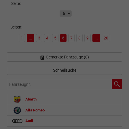
Seite:
Seiten:
1
...
3
4
5
6
7
8
9
...
20
Gemerkte Fahrzeuge (
0
)
Schnellsuche
Fahrzeugnr.
Abarth
Alfa Romeo
Audi