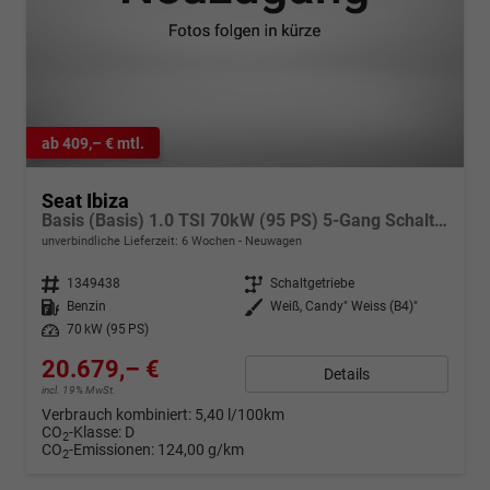
ab 409,– € mtl.
Seat Ibiza
Basis (Basis) 1.0 TSI 70kW (95 PS) 5-Gang Schaltgetriebe
unverbindliche Lieferzeit:
6 Wochen
Neuwagen
Fahrzeugnr.
1349438
Getriebe
Schaltgetriebe
Kraftstoff
Benzin
Außenfarbe
Weiß, Candy" Weiss (B4)"
Leistung
70 kW (95 PS)
20.679,– €
Details
incl. 19% MwSt.
Verbrauch kombiniert:
5,40 l/100km
CO
-Klasse:
D
2
CO
-Emissionen:
124,00 g/km
2