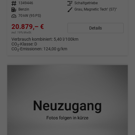
Fahrzeugnr.
1349446
Getriebe
Schaltgetriebe
Kraftstoff
Benzin
Außenfarbe
Grau, Magnetic Tech" (S7)"
Leistung
70 kW (95 PS)
20.879,– €
Details
incl. 19% MwSt.
Verbrauch kombiniert:
5,40 l/100km
CO
-Klasse:
D
2
CO
-Emissionen:
124,00 g/km
2