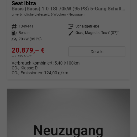
Seat Ibiza
Basis (Basis) 1.0 TSI 70kW (95 PS) 5-Gang Schaltgetriebe
unverbindliche Lieferzeit:
6 Wochen
Neuwagen
Fahrzeugnr.
1349441
Getriebe
Schaltgetriebe
Kraftstoff
Benzin
Außenfarbe
Grau, Magnetic Tech" (S7)"
Leistung
70 kW (95 PS)
20.879,– €
Details
incl. 19% MwSt.
Verbrauch kombiniert:
5,40 l/100km
CO
-Klasse:
D
2
CO
-Emissionen:
124,00 g/km
2