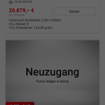
Leistung
70 kW (95 PS)
20.879,– €
Details
incl. 19% MwSt.
Verbrauch kombiniert:
5,40 l/100km
CO
-Klasse:
D
2
CO
-Emissionen:
124,00 g/km
2