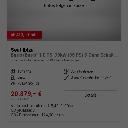
ab 413,– € mtl.
Seat Ibiza
Basis (Basis) 1.0 TSI 70kW (95 PS) 5-Gang Schaltgetriebe
unverbindliche Lieferzeit:
6 Wochen
Neuwagen
Fahrzeugnr.
1349442
Getriebe
Schaltgetriebe
Kraftstoff
Benzin
Außenfarbe
Grau, Magnetic Tech" (S7)"
Leistung
70 kW (95 PS)
20.879,– €
Details
incl. 19% MwSt.
Verbrauch kombiniert:
5,40 l/100km
CO
-Klasse:
D
2
CO
-Emissionen:
124,00 g/km
2