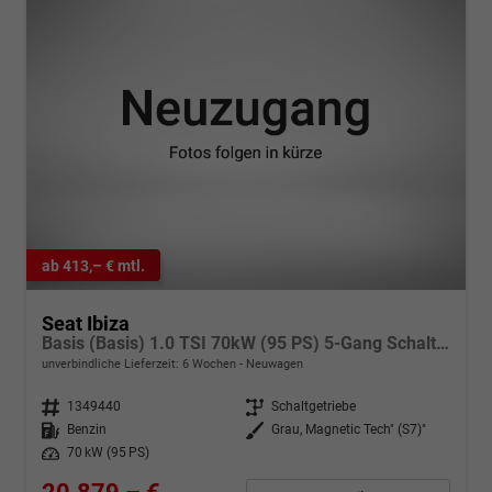
ab 413,– € mtl.
Seat Ibiza
Basis (Basis) 1.0 TSI 70kW (95 PS) 5-Gang Schaltgetriebe
unverbindliche Lieferzeit:
6 Wochen
Neuwagen
Fahrzeugnr.
1349440
Getriebe
Schaltgetriebe
Kraftstoff
Benzin
Außenfarbe
Grau, Magnetic Tech" (S7)"
Leistung
70 kW (95 PS)