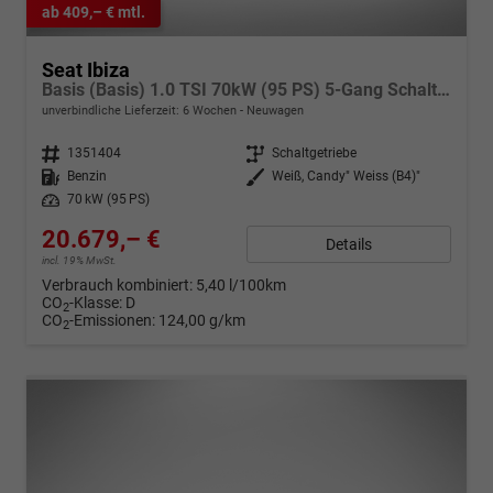
ab 409,– € mtl.
Seat Ibiza
Basis (Basis) 1.0 TSI 70kW (95 PS) 5-Gang Schaltgetriebe
unverbindliche Lieferzeit:
6 Wochen
Neuwagen
Fahrzeugnr.
1351404
Getriebe
Schaltgetriebe
Kraftstoff
Benzin
Außenfarbe
Weiß, Candy" Weiss (B4)"
Leistung
70 kW (95 PS)
20.679,– €
Details
incl. 19% MwSt.
Verbrauch kombiniert:
5,40 l/100km
CO
-Klasse:
D
2
CO
-Emissionen:
124,00 g/km
2