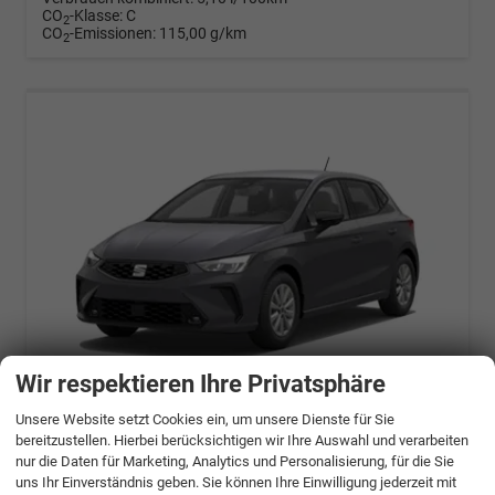
CO
-Klasse:
C
2
CO
-Emissionen:
115,00 g/km
2
Wir respektieren Ihre Privatsphäre
ab 413,– € mtl.
Unsere Website setzt Cookies ein, um unsere Dienste für Sie
bereitzustellen. Hierbei berücksichtigen wir Ihre Auswahl und verarbeiten
Seat Ibiza
nur die Daten für Marketing, Analytics und Personalisierung, für die Sie
1.0 TSI 70kW (95 PS) 5-Gang Schaltgetriebe
uns Ihr Einverständnis geben. Sie können Ihre Einwilligung jederzeit mit