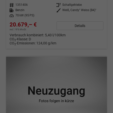
Fahrzeugnr.
1351406
Getriebe
Schaltgetriebe
Kraftstoff
Benzin
Außenfarbe
Weiß, Candy" Weiss (B4)"
Leistung
70 kW (95 PS)
20.679,– €
Details
incl. 19% MwSt.
Verbrauch kombiniert:
5,40 l/100km
CO
-Klasse:
D
2
CO
-Emissionen:
124,00 g/km
2