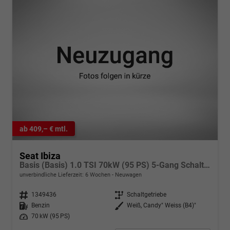
ab 409,– € mtl.
Seat Ibiza
Basis (Basis) 1.0 TSI 70kW (95 PS) 5-Gang Schaltgetriebe
unverbindliche Lieferzeit:
6 Wochen
Neuwagen
Fahrzeugnr.
1349436
Getriebe
Schaltgetriebe
Kraftstoff
Benzin
Außenfarbe
Weiß, Candy" Weiss (B4)"
Leistung
70 kW (95 PS)