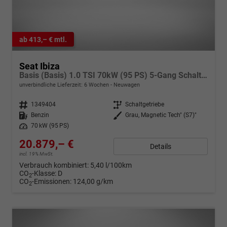
ab 413,– € mtl.
Seat Ibiza
Basis (Basis) 1.0 TSI 70kW (95 PS) 5-Gang Schaltgetriebe
unverbindliche Lieferzeit:
6 Wochen
Neuwagen
Fahrzeugnr.
1349404
Getriebe
Schaltgetriebe
Kraftstoff
Benzin
Außenfarbe
Grau, Magnetic Tech" (S7)"
Leistung
70 kW (95 PS)
20.879,– €
Details
incl. 19% MwSt.
Verbrauch kombiniert:
5,40 l/100km
CO
-Klasse:
D
2
CO
-Emissionen:
124,00 g/km
2