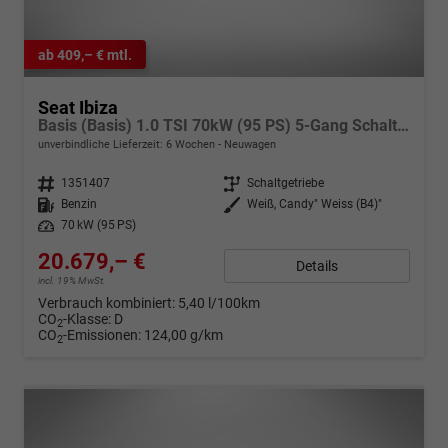
ab 409,– € mtl.
Seat Ibiza
Basis (Basis) 1.0 TSI 70kW (95 PS) 5-Gang Schaltgetriebe
unverbindliche Lieferzeit:
6 Wochen
Neuwagen
Fahrzeugnr.
1351407
Getriebe
Schaltgetriebe
Kraftstoff
Benzin
Außenfarbe
Weiß, Candy" Weiss (B4)"
Leistung
70 kW (95 PS)
20.679,– €
Details
incl. 19% MwSt.
Verbrauch kombiniert:
5,40 l/100km
CO
-Klasse:
D
2
CO
-Emissionen:
124,00 g/km
2