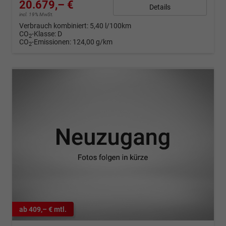
20.679,– €
Details
incl. 19% MwSt.
Verbrauch kombiniert:
5,40 l/100km
CO
-Klasse:
D
2
CO
-Emissionen:
124,00 g/km
2
ab 409,– € mtl.