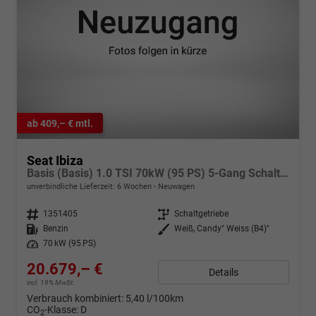
ab 409,– € mtl.
Seat Ibiza
Basis (Basis) 1.0 TSI 70kW (95 PS) 5-Gang Schaltgetriebe
unverbindliche Lieferzeit:
6 Wochen
Neuwagen
Fahrzeugnr.
1351405
Getriebe
Schaltgetriebe
Kraftstoff
Benzin
Außenfarbe
Weiß, Candy" Weiss (B4)"
Leistung
70 kW (95 PS)
20.679,– €
Details
incl. 19% MwSt.
Verbrauch kombiniert:
5,40 l/100km
CO
-Klasse:
D
2