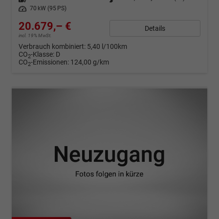
Leistung
70 kW (95 PS)
20.679,– €
Details
incl. 19% MwSt.
Verbrauch kombiniert:
5,40 l/100km
CO
-Klasse:
D
2
CO
-Emissionen:
124,00 g/km
2