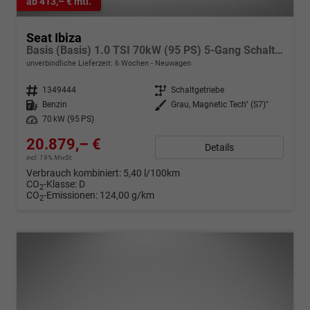
ab 413,– € mtl.
Seat Ibiza
Basis (Basis) 1.0 TSI 70kW (95 PS) 5-Gang Schaltgetriebe
unverbindliche Lieferzeit:
6 Wochen
Neuwagen
Fahrzeugnr.
1349444
Getriebe
Schaltgetriebe
Kraftstoff
Benzin
Außenfarbe
Grau, Magnetic Tech" (S7)"
Leistung
70 kW (95 PS)
20.879,– €
Details
incl. 19% MwSt.
Verbrauch kombiniert:
5,40 l/100km
CO
-Klasse:
D
2
CO
-Emissionen:
124,00 g/km
2