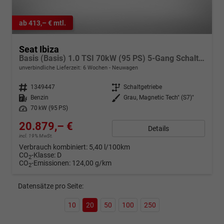
ab 413,– € mtl.
Seat Ibiza
Basis (Basis) 1.0 TSI 70kW (95 PS) 5-Gang Schaltgetriebe
unverbindliche Lieferzeit:
6 Wochen
Neuwagen
Fahrzeugnr.
1349447
Getriebe
Schaltgetriebe
Kraftstoff
Benzin
Außenfarbe
Grau, Magnetic Tech" (S7)"
Leistung
70 kW (95 PS)
20.879,– €
Details
incl. 19% MwSt.
Verbrauch kombiniert:
5,40 l/100km
CO
-Klasse:
D
2
CO
-Emissionen:
124,00 g/km
2
Datensätze pro Seite:
10
20
50
100
250