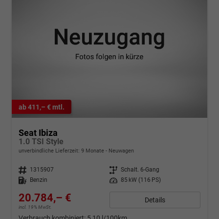
ab 411,– € mtl.
Seat Ibiza
1.0 TSI Style
unverbindliche Lieferzeit:
9 Monate
Neuwagen
Fahrzeugnr.
1315907
Getriebe
Schalt. 6-Gang
Kraftstoff
Benzin
Leistung
85 kW (116 PS)
20.784,– €
Details
incl. 19% MwSt.
Verbrauch kombiniert:
5,10 l/100km