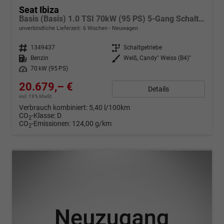
Seat Ibiza
Basis (Basis) 1.0 TSI 70kW (95 PS) 5-Gang Schaltgetriebe
unverbindliche Lieferzeit:
6 Wochen
Neuwagen
Fahrzeugnr.
1349437
Getriebe
Schaltgetriebe
Kraftstoff
Benzin
Außenfarbe
Weiß, Candy" Weiss (B4)"
Leistung
70 kW (95 PS)
20.679,– €
Details
incl. 19% MwSt.
Verbrauch kombiniert:
5,40 l/100km
CO
-Klasse:
D
2
CO
-Emissionen:
124,00 g/km
2