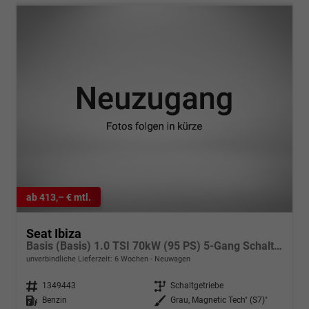
ab 413,– € mtl.
Seat Ibiza
Basis (Basis) 1.0 TSI 70kW (95 PS) 5-Gang Schaltgetriebe
unverbindliche Lieferzeit:
6 Wochen
Neuwagen
Fahrzeugnr.
1349443
Getriebe
Schaltgetriebe
Kraftstoff
Benzin
Außenfarbe
Grau, Magnetic Tech" (S7)"