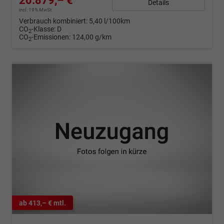
20.879,– €
Details
incl. 19% MwSt.
Verbrauch kombiniert:
5,40 l/100km
CO
-Klasse:
D
2
CO
-Emissionen:
124,00 g/km
2
ab 413,– € mtl.