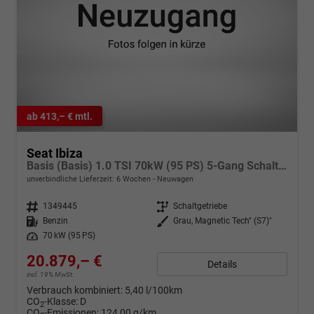
ab 413,– € mtl.
Seat Ibiza
Basis (Basis) 1.0 TSI 70kW (95 PS) 5-Gang Schaltgetriebe
unverbindliche Lieferzeit:
6 Wochen
Neuwagen
Fahrzeugnr.
1349445
Getriebe
Schaltgetriebe
Kraftstoff
Benzin
Außenfarbe
Grau, Magnetic Tech" (S7)"
Leistung
70 kW (95 PS)
20.879,– €
Details
incl. 19% MwSt.
Verbrauch kombiniert:
5,40 l/100km
CO
-Klasse:
D
2
CO
-Emissionen:
124,00 g/km