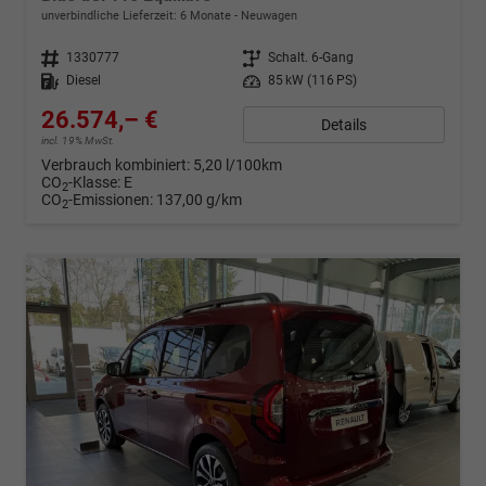
unverbindliche Lieferzeit:
6 Monate
Neuwagen
Fahrzeugnr.
1330777
Getriebe
Schalt. 6-Gang
Kraftstoff
Diesel
Leistung
85 kW (116 PS)
26.574,– €
Details
incl. 19% MwSt.
Verbrauch kombiniert:
5,20 l/100km
CO
-Klasse:
E
2
CO
-Emissionen:
137,00 g/km
2