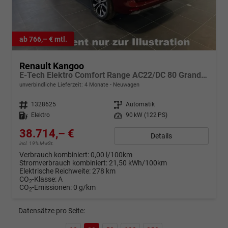
ab 766,– € mtl.
Renault Kangoo
E-Tech Elektro Comfort Range AC22/DC 80 Grand Tech
unverbindliche Lieferzeit:
4 Monate
Neuwagen
Fahrzeugnr.
1328625
Getriebe
Automatik
Kraftstoff
Elektro
Leistung
90 kW (122 PS)
38.714,– €
Details
incl. 19% MwSt.
Verbrauch kombiniert:
0,00 l/100km
Stromverbrauch kombiniert:
21,50 kWh/100km
Elektrische Reichweite:
278 km
CO
-Klasse:
A
2
CO
-Emissionen:
0 g/km
2
Datensätze pro Seite: