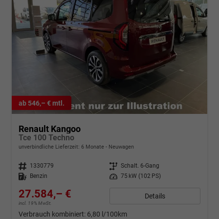
ab 546,– € mtl.
Renault Kangoo
Tce 100 Techno
unverbindliche Lieferzeit:
6 Monate
Neuwagen
Fahrzeugnr.
1330779
Getriebe
Schalt. 6-Gang
Kraftstoff
Benzin
Leistung
75 kW (102 PS)
27.584,– €
Details
incl. 19% MwSt.
Verbrauch kombiniert:
6,80 l/100km