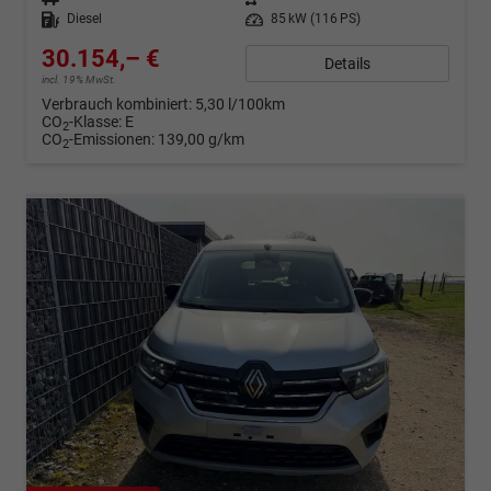
Kraftstoff
Diesel
Leistung
85 kW (116 PS)
30.154,– €
Details
incl. 19% MwSt.
Verbrauch kombiniert:
5,30 l/100km
CO
-Klasse:
E
2
CO
-Emissionen:
139,00 g/km
2