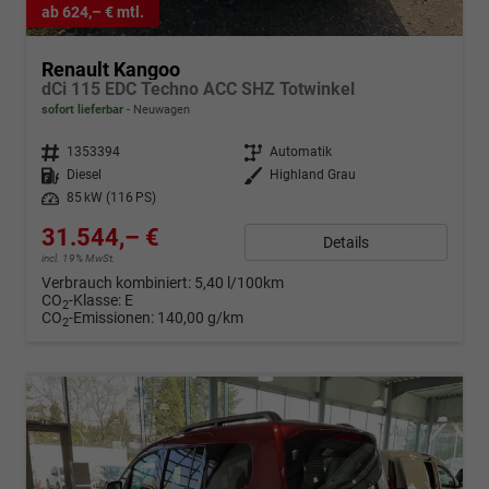
ab 624,– € mtl.
Renault Kangoo
dCi 115 EDC Techno ACC SHZ Totwinkel
sofort lieferbar
Neuwagen
Fahrzeugnr.
1353394
Getriebe
Automatik
Kraftstoff
Diesel
Außenfarbe
Highland Grau
Leistung
85 kW (116 PS)
31.544,– €
Details
incl. 19% MwSt.
Verbrauch kombiniert:
5,40 l/100km
CO
-Klasse:
E
2
CO
-Emissionen:
140,00 g/km
2