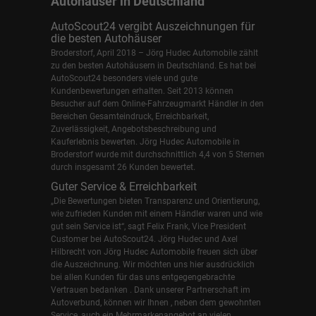
Autohäuser in Deutschland
AutoScout24 vergibt Auszeichnungen für
die besten Autohäuser
Broderstorf, April 2018 – Jörg Hudec Automobile zählt
zu den besten Autohäusern in Deutschland. Es hat bei
AutoScout24 besonders viele und gute
Kundenbewertungen erhalten. Seit 2013 können
Besucher auf dem Online-Fahrzeugmarkt Händler in den
Bereichen Gesamteindruck, Erreichbarkeit,
Zuverlässigkeit, Angebotsbeschreibung und
Kauferlebnis bewerten. Jörg Hudec Automobile in
Broderstorf wurde mit durchschnittlich 4,4 von 5 Sternen
durch insgesamt 26 Kunden bewertet.
Guter Service & Erreichbarkeit
„Die Bewertungen bieten Transparenz und Orientierung,
wie zufrieden Kunden mit einem Händler waren und wie
gut sein Service ist“, sagt Felix Frank, Vice President
Customer bei AutoScout24.
Jörg Hudec und Axel
Hilbrecht
von Jörg Hudec Automobile freuen sich über
die Auszeichnung. Wir möchten uns hier ausdrücklich
bei allen Kunden für das uns entgegengebrachte
Vertrauen bedanken . Dank unserer Partnerschaft im
Autoverbund, können wir Ihnen , neben dem gewohnten
Service, auch ein Mehrmarkenangebot an vielen