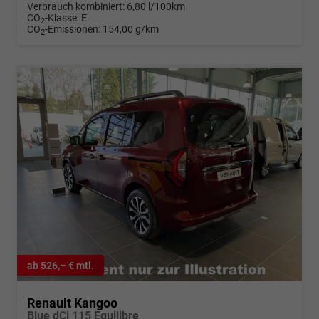
Verbrauch kombiniert:
6,80 l/100km
CO
-Klasse:
E
2
CO
-Emissionen:
154,00 g/km
2
ab 526,– € mtl.
Renault Kangoo
Blue dCi 115 Equilibre