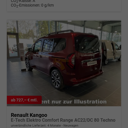
CO
-Klasse:
A
2
CO
-Emissionen:
0 g/km
2
ab 727,– € mtl.
Renault Kangoo
E-Tech Elektro Comfort Range AC22/DC 80 Techno
unverbindliche Lieferzeit:
4 Monate
Neuwagen