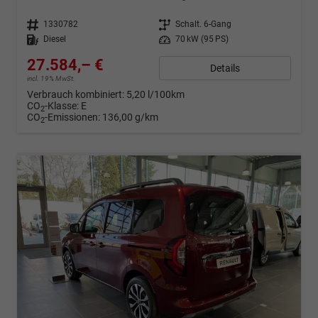
Fahrzeugnr.
1330782
Getriebe
Schalt. 6-Gang
Kraftstoff
Diesel
Leistung
70 kW (95 PS)
27.584,– €
Details
incl. 19% MwSt.
Verbrauch kombiniert:
5,20 l/100km
CO
-Klasse:
E
2
CO
-Emissionen:
136,00 g/km
2