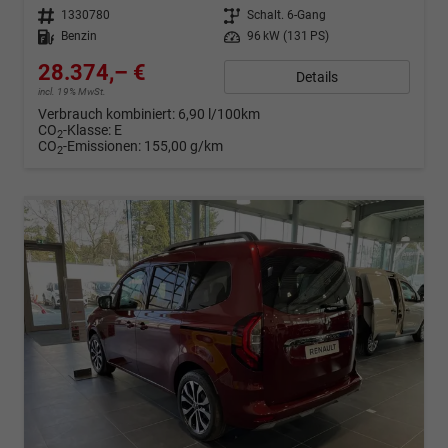
Fahrzeugnr.
1330780
Getriebe
Schalt. 6-Gang
Kraftstoff
Benzin
Leistung
96 kW (131 PS)
28.374,– €
Details
incl. 19% MwSt.
Verbrauch kombiniert:
6,90 l/100km
CO
-Klasse:
E
2
CO
-Emissionen:
155,00 g/km
2