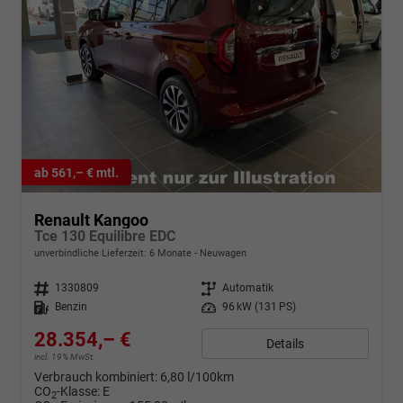
ab 561,– € mtl.
Renault Kangoo
Tce 130 Equilibre EDC
unverbindliche Lieferzeit:
6 Monate
Neuwagen
Fahrzeugnr.
1330809
Getriebe
Automatik
Kraftstoff
Benzin
Leistung
96 kW (131 PS)
28.354,– €
Details
incl. 19% MwSt.
Verbrauch kombiniert:
6,80 l/100km
CO
-Klasse:
E
2