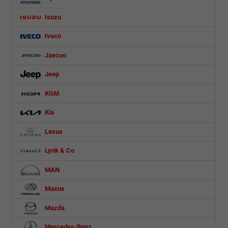
Isuzu
Iveco
Jaecoo
Jeep
KGM
Kia
Lexus
Lynk & Co
MAN
Maxus
Mazda
Mercedes-Benz