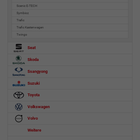
Scenic E-TECH
Symbioz
Trafic
Trafic Kastenwagen
Twingo
Seat
Skoda
Ssangyong
Suzuki
Toyota
Volkswagen
Volvo
Weitere