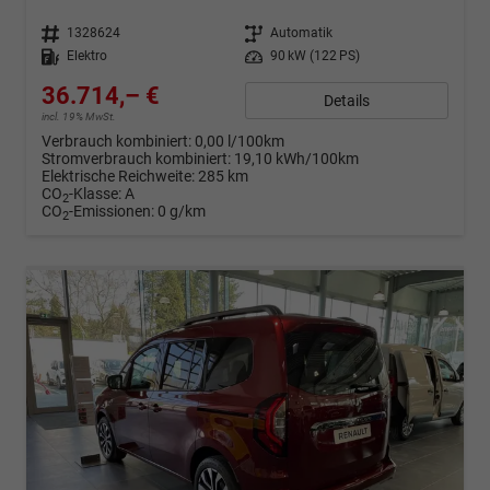
Fahrzeugnr.
1328624
Getriebe
Automatik
Kraftstoff
Elektro
Leistung
90 kW (122 PS)
36.714,– €
Details
incl. 19% MwSt.
Verbrauch kombiniert:
0,00 l/100km
Stromverbrauch kombiniert:
19,10 kWh/100km
Elektrische Reichweite:
285 km
CO
-Klasse:
A
2
CO
-Emissionen:
0 g/km
2