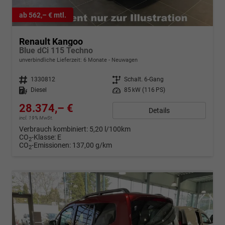
ab 562,– € mtl.
Renault Kangoo
Blue dCi 115 Techno
unverbindliche Lieferzeit:
6 Monate
Neuwagen
Fahrzeugnr.
1330812
Getriebe
Schalt. 6-Gang
Kraftstoff
Diesel
Leistung
85 kW (116 PS)
28.374,– €
Details
incl. 19% MwSt.
Verbrauch kombiniert:
5,20 l/100km
CO
-Klasse:
E
2
CO
-Emissionen:
137,00 g/km
2