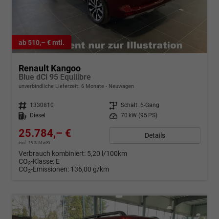
ab 510,– € mtl.
Renault Kangoo
Blue dCi 95 Equilibre
unverbindliche Lieferzeit:
6 Monate
Neuwagen
Fahrzeugnr.
1330810
Getriebe
Schalt. 6-Gang
Kraftstoff
Diesel
Leistung
70 kW (95 PS)
25.784,– €
Details
incl. 19% MwSt.
Verbrauch kombiniert:
5,20 l/100km
CO
-Klasse:
E
2
CO
-Emissionen:
136,00 g/km
2