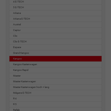
4 E-TECH
5 E-TECH
Arkana
Arkana E-TECH
Austral
Captur
Clio
Clio E-TECH
Espace
Grand Kangoo
Kangoo
Kangoo Kastenwagen
Kangoo Rapid
Master
Master Kastenwagen
Master Kastenwagen hoch + lang
Mégane E-TECH
R 4
R 5
Rafale