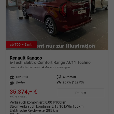
ab 700,– € mtl.
Renault Kangoo
E-Tech Elektro Comfort Range AC11 Techno
unverbindliche Lieferzeit:
4 Monate
Neuwagen
Fahrzeugnr.
1328623
Getriebe
Automatik
Kraftstoff
Elektro
Leistung
90 kW (122 PS)
35.374,– €
Details
incl. 19% MwSt.
Verbrauch kombiniert:
0,00 l/100km
Stromverbrauch kombiniert:
19,10 kWh/100km
Elektrische Reichweite:
285 km