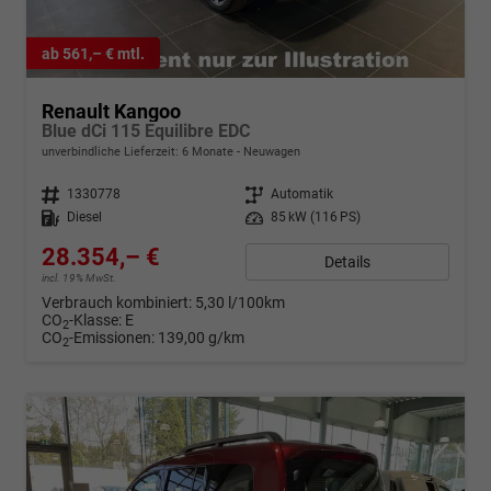
ab 561,– € mtl.
Renault Kangoo
Blue dCi 115 Equilibre EDC
unverbindliche Lieferzeit:
6 Monate
Neuwagen
Fahrzeugnr.
1330778
Getriebe
Automatik
Kraftstoff
Diesel
Leistung
85 kW (116 PS)
28.354,– €
Details
incl. 19% MwSt.
Verbrauch kombiniert:
5,30 l/100km
CO
-Klasse:
E
2
CO
-Emissionen:
139,00 g/km
2