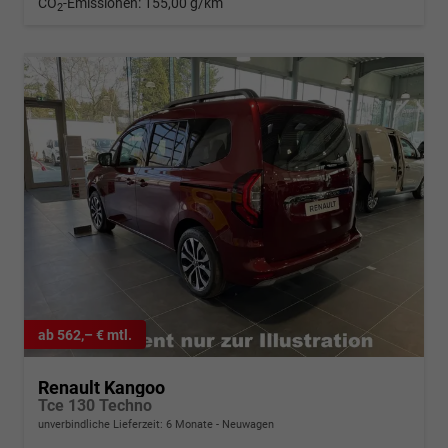
CO
-Emissionen:
155,00 g/km
2
ab 562,– € mtl.
Renault Kangoo
Tce 130 Techno
unverbindliche Lieferzeit:
6 Monate
Neuwagen