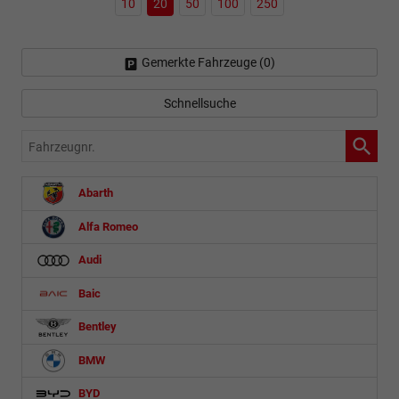
10
20
50
100
250
Gemerkte Fahrzeuge (
0
)
Schnellsuche
Fahrzeugnr.
Abarth
Alfa Romeo
Audi
Baic
Bentley
BMW
BYD