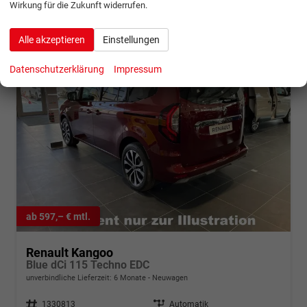
Wirkung für die Zukunft widerrufen.
Alle akzeptieren
Einstellungen
Datenschutzerklärung
Impressum
ab 597,– € mtl.
Renault Kangoo
Blue dCi 115 Techno EDC
unverbindliche Lieferzeit:
6 Monate
Neuwagen
Fahrzeugnr.
1330813
Getriebe
Automatik