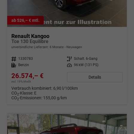
ab 526,– € mtl.
Renault Kangoo
Tce 130 Equilibre
unverbindliche Lieferzeit:
6 Monate
Neuwagen
Fahrzeugnr.
1330783
Getriebe
Schalt. 6-Gang
Kraftstoff
Benzin
Leistung
96 kW (131 PS)
26.574,– €
Details
incl. 19% MwSt.
Verbrauch kombiniert:
6,90 l/100km
CO
-Klasse:
E
2
CO
-Emissionen:
155,00 g/km
2