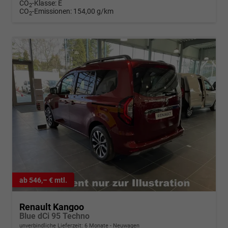
CO
-Klasse:
E
2
CO
-Emissionen:
154,00 g/km
2
ab 546,– € mtl.
Renault Kangoo
Blue dCi 95 Techno
unverbindliche Lieferzeit:
6 Monate
Neuwagen