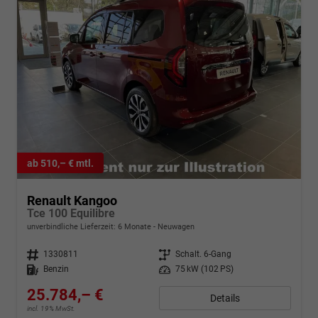
ab 510,– € mtl.
Renault Kangoo
Tce 100 Equilibre
unverbindliche Lieferzeit:
6 Monate
Neuwagen
Fahrzeugnr.
1330811
Getriebe
Schalt. 6-Gang
Kraftstoff
Benzin
Leistung
75 kW (102 PS)
25.784,– €
Details
incl. 19% MwSt.