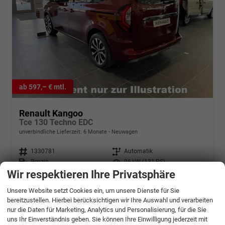
ab 597,– € mtl.
Renault Kangoo
Tce 130 Techno EDC
unverbindliche Lieferzeit:
6 Monate
Neuwagen
Fahrzeugnr.
1330781
Getriebe
Automatik
Kraftstoff
Benzin
Leistung
96 kW (131 PS)
Wir respektieren Ihre Privatsphäre
30.154,– €
Details
Unsere Website setzt Cookies ein, um unsere Dienste für Sie
incl. 19% MwSt.
bereitzustellen. Hierbei berücksichtigen wir Ihre Auswahl und verarbeiten
Verbrauch kombiniert:
6,80 l/100km
CO
-Klasse:
E
nur die Daten für Marketing, Analytics und Personalisierung, für die Sie
2
CO
-Emissionen:
155,00 g/km
uns Ihr Einverständnis geben. Sie können Ihre Einwilligung jederzeit mit
2