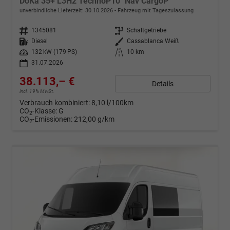
DoKa 35+ L3H2 TechnoP10" Nav CargoP
unverbindliche Lieferzeit:
30.10.2026
Fahrzeug mit Tageszulassung
Fahrzeugnr.
1345081
Getriebe
Schaltgetriebe
Kraftstoff
Diesel
Außenfarbe
Cassablanca Weiß
Leistung
132 kW (179 PS)
Kilometerstand
10 km
31.07.2026
38.113,– €
Details
incl. 19% MwSt.
Verbrauch kombiniert:
8,10 l/100km
CO
-Klasse:
G
2
CO
-Emissionen:
212,00 g/km
2