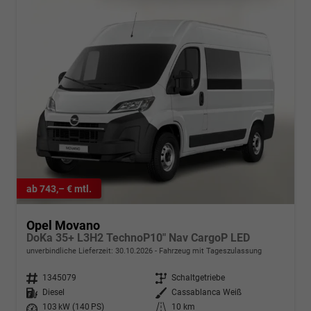
ab 743,– € mtl.
Opel Movano
DoKa 35+ L3H2 TechnoP10" Nav CargoP LED
unverbindliche Lieferzeit:
30.10.2026
Fahrzeug mit Tageszulassung
Fahrzeugnr.
1345079
Getriebe
Schaltgetriebe
Kraftstoff
Diesel
Außenfarbe
Cassablanca Weiß
Leistung
103 kW (140 PS)
Kilometerstand
10 km