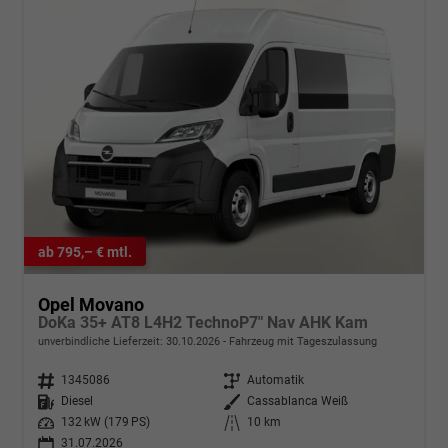
ab 795,– € mtl.
Opel Movano
DoKa 35+ AT8 L4H2 TechnoP7" Nav AHK Kam
unverbindliche Lieferzeit:
30.10.2026
Fahrzeug mit Tageszulassung
Fahrzeugnr.
1345086
Getriebe
Automatik
Kraftstoff
Diesel
Außenfarbe
Cassablanca Weiß
Leistung
132 kW (179 PS)
Kilometerstand
10 km
31.07.2026