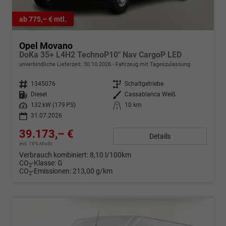
ab 775,– € mtl.
Opel Movano
DoKa 35+ L4H2 TechnoP10" Nav CargoP LED
unverbindliche Lieferzeit:
30.10.2026
Fahrzeug mit Tageszulassung
Fahrzeugnr.
1345076
Getriebe
Schaltgetriebe
Kraftstoff
Diesel
Außenfarbe
Cassablanca Weiß
Leistung
132 kW (179 PS)
Kilometerstand
10 km
31.07.2026
39.173,– €
Details
incl. 19% MwSt.
Verbrauch kombiniert:
8,10 l/100km
CO
-Klasse:
G
2
CO
-Emissionen:
213,00 g/km
2