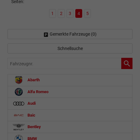
Seiten:
1
2
3
4
5
Gemerkte Fahrzeuge (
0
)
Schnellsuche
Fahrzeugnr.
Abarth
Alfa Romeo
Audi
Baic
Bentley
BMW