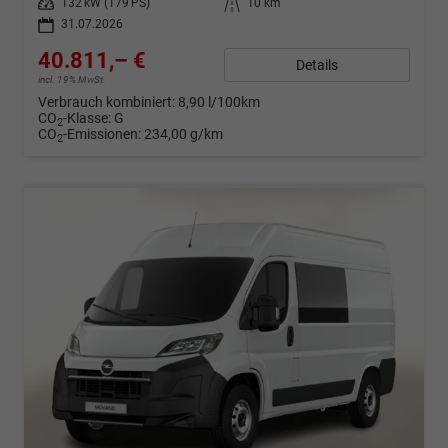
Leistung
132 kW (179 PS)
Kilometerstand
10 km
31.07.2026
40.811,– €
Details
incl. 19% MwSt.
Verbrauch kombiniert:
8,90 l/100km
CO
-Klasse:
G
2
CO
-Emissionen:
234,00 g/km
2