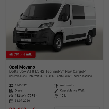
ab 781,– € mtl.
Opel Movano
DoKa 35+ AT8 L3H2 TechnoP7" Nav CargoP
unverbindliche Lieferzeit:
30.10.2026
Fahrzeug mit Tageszulassung
Fahrzeugnr.
1345092
Getriebe
Automatik
Kraftstoff
Diesel
Außenfarbe
Cassablanca Weiß
Leistung
132 kW (179 PS)
Kilometerstand
10 km
31.07.2026