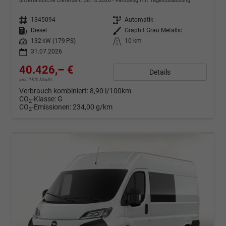
unverbindliche Lieferzeit:
30.10.2026
Fahrzeug mit Tageszulassung
Fahrzeugnr.
1345094
Getriebe
Automatik
Kraftstoff
Diesel
Außenfarbe
Graphit Grau Metallic
Leistung
132 kW (179 PS)
Kilometerstand
10 km
31.07.2026
40.426,– €
Details
incl. 19% MwSt.
Verbrauch kombiniert:
8,90 l/100km
CO
-Klasse:
G
2
CO
-Emissionen:
234,00 g/km
2