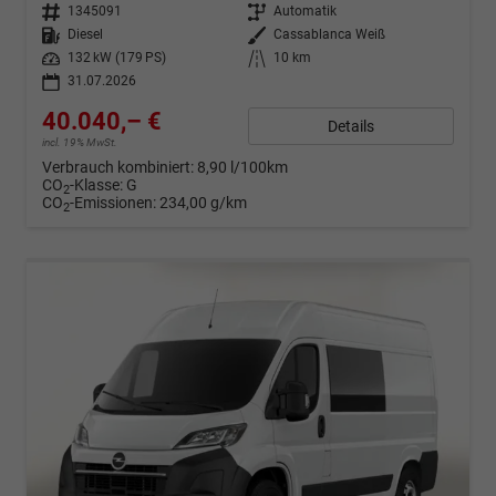
Fahrzeugnr.
1345091
Getriebe
Automatik
Kraftstoff
Diesel
Außenfarbe
Cassablanca Weiß
Leistung
132 kW (179 PS)
Kilometerstand
10 km
31.07.2026
40.040,– €
Details
incl. 19% MwSt.
Verbrauch kombiniert:
8,90 l/100km
CO
-Klasse:
G
2
CO
-Emissionen:
234,00 g/km
2