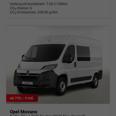
Verbrauch kombiniert:
7,50 l/100km
CO
-Klasse:
G
2
CO
-Emissionen:
208,00 g/km
2
ab 755,– € mtl.
Opel Movano