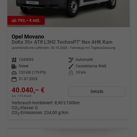
ab 793,– € mtl.
Opel Movano
DoKa 35+ AT8 L3H2 TechnoP7" Nav AHK Kam
unverbindliche Lieferzeit:
30.10.2026
Fahrzeug mit Tageszulassung
Fahrzeugnr.
1345093
Getriebe
Automatik
Kraftstoff
Diesel
Außenfarbe
Cassablanca Weiß
Leistung
132 kW (179 PS)
Kilometerstand
10 km
31.07.2026
40.040,– €
Details
incl. 19% MwSt.
Verbrauch kombiniert:
8,90 l/100km
CO
-Klasse:
G
2
CO
-Emissionen:
234,00 g/km
2