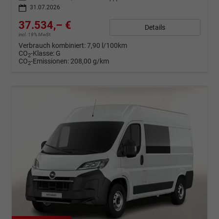
31.07.2026
37.534,– €
Details
incl. 19% MwSt.
Verbrauch kombiniert:
7,90 l/100km
CO
-Klasse:
G
2
CO
-Emissionen:
208,00 g/km
2