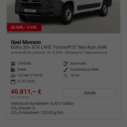
ab 808,– € mtl.
Opel Movano
DoKa 35+ AT8 L4H2 TechnoP10" Nav Kam AHK
unverbindliche Lieferzeit:
30.10.2026
Fahrzeug mit Tageszulassung
Fahrzeugnr.
1345088
Getriebe
Automatik
Kraftstoff
Diesel
Außenfarbe
Cassablanca Weiß
Leistung
132 kW (179 PS)
Kilometerstand
10 km
31.07.2026
40.811,– €
Details
incl. 19% MwSt.
Verbrauch kombiniert:
8,90 l/100km
CO
-Klasse:
G
2
CO
-Emissionen:
235,00 g/km
2