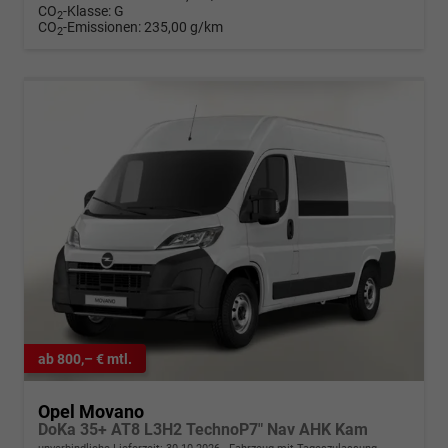
CO
-Klasse:
G
2
CO
-Emissionen:
235,00 g/km
2
ab 800,– € mtl.
Opel Movano
DoKa 35+ AT8 L3H2 TechnoP7" Nav AHK Kam