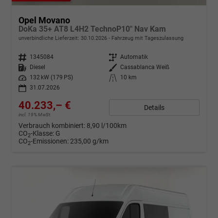
Opel Movano
DoKa 35+ AT8 L4H2 TechnoP10" Nav Kam
unverbindliche Lieferzeit:
30.10.2026
Fahrzeug mit Tageszulassung
Fahrzeugnr.
1345084
Getriebe
Automatik
Kraftstoff
Diesel
Außenfarbe
Cassablanca Weiß
Leistung
132 kW (179 PS)
Kilometerstand
10 km
31.07.2026
40.233,– €
Details
incl. 19% MwSt.
Verbrauch kombiniert:
8,90 l/100km
CO
-Klasse:
G
2
CO
-Emissionen:
235,00 g/km
2