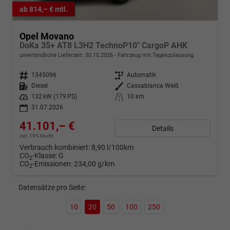
ab 814,– € mtl.
Opel Movano
DoKa 35+ AT8 L3H2 TechnoP10" CargoP AHK
unverbindliche Lieferzeit:
30.10.2026
Fahrzeug mit Tageszulassung
Fahrzeugnr.
1345096
Getriebe
Automatik
Kraftstoff
Diesel
Außenfarbe
Cassablanca Weiß
Leistung
132 kW (179 PS)
Kilometerstand
10 km
31.07.2026
41.101,– €
Details
incl. 19% MwSt.
Verbrauch kombiniert:
8,90 l/100km
CO
-Klasse:
G
2
CO
-Emissionen:
234,00 g/km
2
Datensätze pro Seite:
10
20
50
100
250