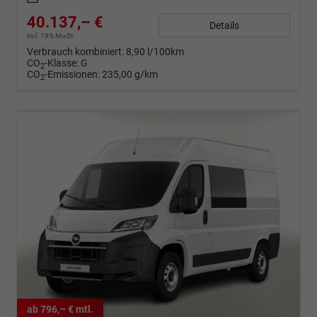
40.137,– €
Details
incl. 19% MwSt.
Verbrauch kombiniert:
8,90 l/100km
CO
-Klasse:
G
2
CO
-Emissionen:
235,00 g/km
2
ab 796,– € mtl.