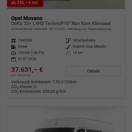
ab 745,– € mtl.
Opel Movano
DoKa 35+ L4H2 TechnoP10" Nav Kam Klimaaut
unverbindliche Lieferzeit:
30.10.2026
Fahrzeug mit Tageszulassung
Fahrzeugnr.
1345068
Getriebe
Schaltgetriebe
Kraftstoff
Diesel
Außenfarbe
Graphit Grau Metallic
Leistung
103 kW (140 PS)
Kilometerstand
10 km
31.07.2026
37.631,– €
Details
incl. 19% MwSt.
Verbrauch kombiniert:
7,50 l/100km
CO
-Klasse:
G
2
CO
-Emissionen:
208,00 g/km
2