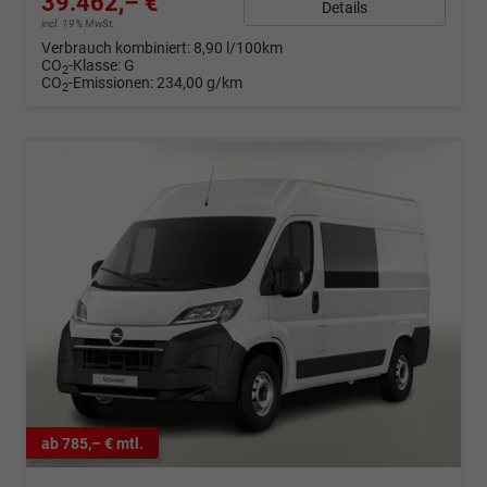
39.462,– €
Details
incl. 19% MwSt.
Verbrauch kombiniert:
8,90 l/100km
CO
-Klasse:
G
2
CO
-Emissionen:
234,00 g/km
2
ab 785,– € mtl.