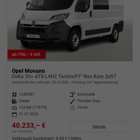
ab 796,– € mtl.
Opel Movano
DoKa 35+ AT8 L4H2 TechnoP7" Nav Kam 2xST
unverbindliche Lieferzeit:
30.10.2026
Fahrzeug mit Tageszulassung
Fahrzeugnr.
1345087
Getriebe
Automatik
Kraftstoff
Diesel
Außenfarbe
Thunder Grau
Leistung
132 kW (179 PS)
Kilometerstand
10 km
31.07.2026
40.233,– €
Details
incl. 19% MwSt.
Verbrauch kombiniert:
8,90 l/100km