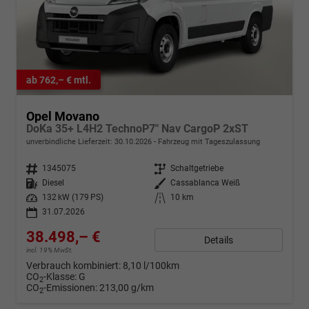
ab 762,– € mtl.
Opel Movano
DoKa 35+ L4H2 TechnoP7" Nav CargoP 2xST
unverbindliche Lieferzeit:
30.10.2026
Fahrzeug mit Tageszulassung
Fahrzeugnr.
1345075
Getriebe
Schaltgetriebe
Kraftstoff
Diesel
Außenfarbe
Cassablanca Weiß
Leistung
132 kW (179 PS)
Kilometerstand
10 km
31.07.2026
38.498,– €
Details
incl. 19% MwSt.
Verbrauch kombiniert:
8,10 l/100km
CO
-Klasse:
G
2
CO
-Emissionen:
213,00 g/km
2