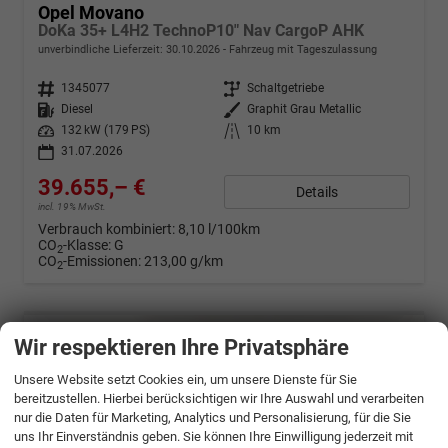
Opel Movano
DoKa 35+ L4H2 TechnoP10" Nav CargoP AHK
unverbindliche Lieferzeit:
30.10.2026
Fahrzeug mit Tageszulassung
Fahrzeugnr.
1345077
Getriebe
Schaltgetriebe
Kraftstoff
Diesel
Außenfarbe
Graphit Grau Metallic
Leistung
132 kW (179 PS)
Kilometerstand
10 km
31.07.2026
39.655,– €
Details
incl. 19% MwSt.
Verbrauch kombiniert:
8,10 l/100km
CO
-Klasse:
G
2
CO
-Emissionen:
213,00 g/km
2
Wir respektieren Ihre Privatsphäre
Unsere Website setzt Cookies ein, um unsere Dienste für Sie
bereitzustellen. Hierbei berücksichtigen wir Ihre Auswahl und verarbeiten
nur die Daten für Marketing, Analytics und Personalisierung, für die Sie
uns Ihr Einverständnis geben. Sie können Ihre Einwilligung jederzeit mit