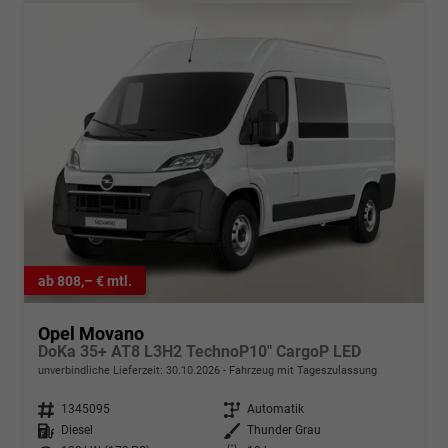
ab 808,– € mtl.
Opel Movano
DoKa 35+ AT8 L3H2 TechnoP10" CargoP LED
unverbindliche Lieferzeit:
30.10.2026
Fahrzeug mit Tageszulassung
Fahrzeugnr.
1345095
Getriebe
Automatik
Kraftstoff
Diesel
Außenfarbe
Thunder Grau