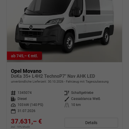
ab 745,– € mtl.
Opel Movano
DoKa 35+ L4H2 TechnoP7" Nav AHK LED
unverbindliche Lieferzeit:
30.10.2026
Fahrzeug mit Tageszulassung
Fahrzeugnr.
1345074
Getriebe
Schaltgetriebe
Kraftstoff
Diesel
Außenfarbe
Cassablanca Weiß
Leistung
103 kW (140 PS)
Kilometerstand
10 km
31.07.2026
37.631,– €
Details
incl. 19% MwSt.