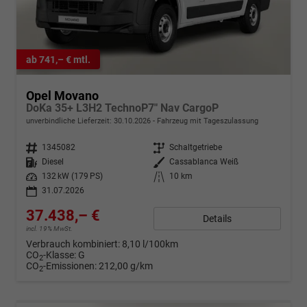
ab 741,– € mtl.
Opel Movano
DoKa 35+ L3H2 TechnoP7" Nav CargoP
unverbindliche Lieferzeit:
30.10.2026
Fahrzeug mit Tageszulassung
Fahrzeugnr.
1345082
Getriebe
Schaltgetriebe
Kraftstoff
Diesel
Außenfarbe
Cassablanca Weiß
Leistung
132 kW (179 PS)
Kilometerstand
10 km
31.07.2026
37.438,– €
Details
incl. 19% MwSt.
Verbrauch kombiniert:
8,10 l/100km
CO
-Klasse:
G
2
CO
-Emissionen:
212,00 g/km
2