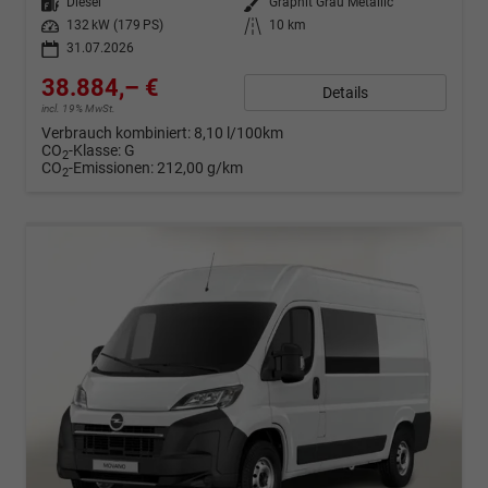
Kraftstoff
Diesel
Außenfarbe
Graphit Grau Metallic
Leistung
132 kW (179 PS)
Kilometerstand
10 km
31.07.2026
38.884,– €
Details
incl. 19% MwSt.
Verbrauch kombiniert:
8,10 l/100km
CO
-Klasse:
G
2
CO
-Emissionen:
212,00 g/km
2