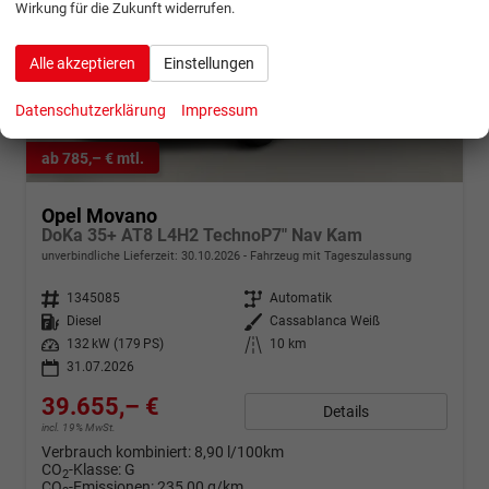
Wirkung für die Zukunft widerrufen.
Alle akzeptieren
Einstellungen
Datenschutzerklärung
Impressum
ab 785,– € mtl.
Opel Movano
DoKa 35+ AT8 L4H2 TechnoP7" Nav Kam
unverbindliche Lieferzeit:
30.10.2026
Fahrzeug mit Tageszulassung
Fahrzeugnr.
1345085
Getriebe
Automatik
Kraftstoff
Diesel
Außenfarbe
Cassablanca Weiß
Leistung
132 kW (179 PS)
Kilometerstand
10 km
31.07.2026
39.655,– €
Details
incl. 19% MwSt.
Verbrauch kombiniert:
8,90 l/100km
CO
-Klasse:
G
2
CO
-Emissionen:
235,00 g/km