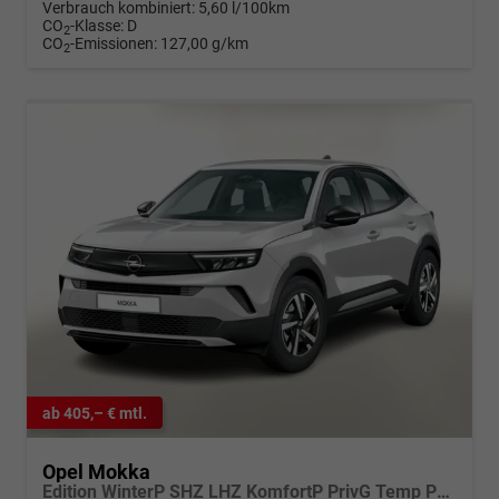
Verbrauch kombiniert:
5,60 l/100km
CO
-Klasse:
D
2
CO
-Emissionen:
127,00 g/km
2
ab 405,– € mtl.
Opel Mokka
Edition WinterP SHZ LHZ KomfortP PrivG Temp PDC