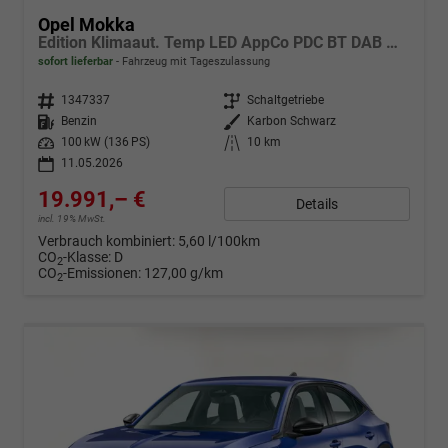
Opel Mokka
Edition Klimaaut. Temp LED AppCo PDC BT DAB MFL
sofort lieferbar
Fahrzeug mit Tageszulassung
Fahrzeugnr.
1347337
Getriebe
Schaltgetriebe
Kraftstoff
Benzin
Außenfarbe
Karbon Schwarz
Leistung
100 kW (136 PS)
Kilometerstand
10 km
11.05.2026
19.991,– €
Details
incl. 19% MwSt.
Verbrauch kombiniert:
5,60 l/100km
CO
-Klasse:
D
2
CO
-Emissionen:
127,00 g/km
2