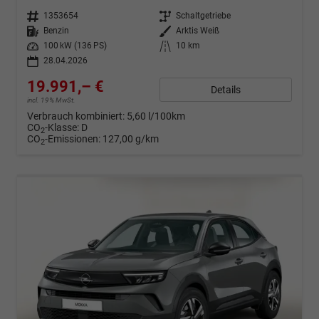
Fahrzeugnr.
1353654
Getriebe
Schaltgetriebe
Kraftstoff
Benzin
Außenfarbe
Arktis Weiß
Leistung
100 kW (136 PS)
Kilometerstand
10 km
28.04.2026
19.991,– €
Details
incl. 19% MwSt.
Verbrauch kombiniert:
5,60 l/100km
CO
-Klasse:
D
2
CO
-Emissionen:
127,00 g/km
2