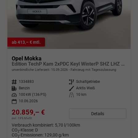
ab 413,– € mtl.
Opel Mokka
Edition TechP Kam 2xPDC Keyl WinterP SHZ LHZ Temp
unverbindliche Lieferzeit:
15.09.2026
Fahrzeug mit Tageszulassung
Fahrzeugnr.
1334883
Getriebe
Schaltgetriebe
Kraftstoff
Benzin
Außenfarbe
Arktis Weiß
Leistung
100 kW (136 PS)
Kilometerstand
10 km
10.06.2026
20.859,– €
Details
incl. 19% MwSt.
Verbrauch kombiniert:
5,70 l/100km
CO
-Klasse:
D
2
CO
-Emissionen:
129,00 g/km
2