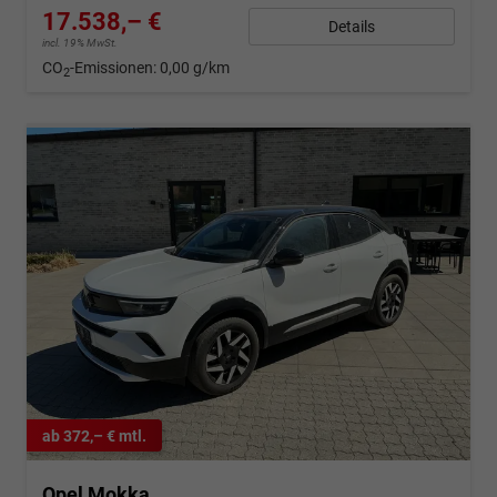
17.538,– €
Details
incl. 19% MwSt.
CO
-Emissionen:
0,00 g/km
2
ab 372,– € mtl.
Opel Mokka