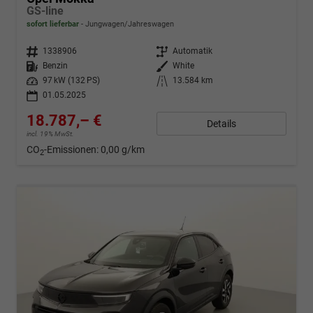
GS-line
sofort lieferbar
Jungwagen/Jahreswagen
Fahrzeugnr.
1338906
Getriebe
Automatik
Kraftstoff
Benzin
Außenfarbe
White
Leistung
97 kW (132 PS)
Kilometerstand
13.584 km
01.05.2025
18.787,– €
Details
incl. 19% MwSt.
CO
-Emissionen:
0,00 g/km
2