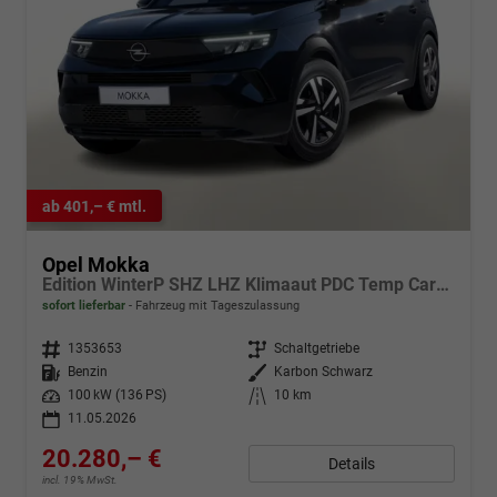
ab 401,– € mtl.
Opel Mokka
Edition WinterP SHZ LHZ Klimaaut PDC Temp CarPlay
sofort lieferbar
Fahrzeug mit Tageszulassung
Fahrzeugnr.
1353653
Getriebe
Schaltgetriebe
Kraftstoff
Benzin
Außenfarbe
Karbon Schwarz
Leistung
100 kW (136 PS)
Kilometerstand
10 km
11.05.2026
20.280,– €
Details
incl. 19% MwSt.