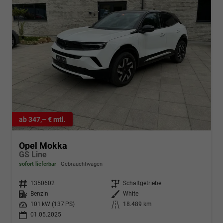
ab 347,– € mtl.
Opel Mokka
GS Line
sofort lieferbar
Gebrauchtwagen
Fahrzeugnr.
1350602
Getriebe
Schaltgetriebe
Kraftstoff
Benzin
Außenfarbe
White
Leistung
101 kW (137 PS)
Kilometerstand
18.489 km
01.05.2025