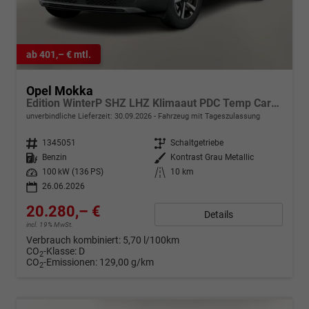
ab 401,– € mtl.
Opel Mokka
Edition WinterP SHZ LHZ Klimaaut PDC Temp CarPlay
unverbindliche Lieferzeit:
30.09.2026
Fahrzeug mit Tageszulassung
Fahrzeugnr.
1345051
Getriebe
Schaltgetriebe
Kraftstoff
Benzin
Außenfarbe
Kontrast Grau Metallic
Leistung
100 kW (136 PS)
Kilometerstand
10 km
26.06.2026
20.280,– €
Details
incl. 19% MwSt.
Verbrauch kombiniert:
5,70 l/100km
CO
-Klasse:
D
2
CO
-Emissionen:
129,00 g/km
2