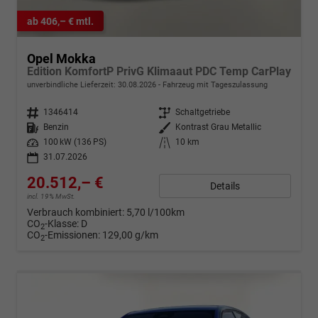
ab 406,– € mtl.
Opel Mokka
Edition KomfortP PrivG Klimaaut PDC Temp CarPlay
unverbindliche Lieferzeit:
30.08.2026
Fahrzeug mit Tageszulassung
Fahrzeugnr.
1346414
Getriebe
Schaltgetriebe
Kraftstoff
Benzin
Außenfarbe
Kontrast Grau Metallic
Leistung
100 kW (136 PS)
Kilometerstand
10 km
31.07.2026
20.512,– €
Details
incl. 19% MwSt.
Verbrauch kombiniert:
5,70 l/100km
CO
-Klasse:
D
2
CO
-Emissionen:
129,00 g/km
2