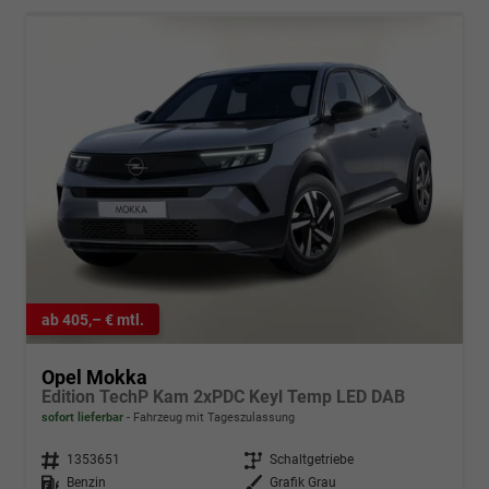
ab 405,– € mtl.
Opel Mokka
Edition TechP Kam 2xPDC Keyl Temp LED DAB
sofort lieferbar
Fahrzeug mit Tageszulassung
Fahrzeugnr.
1353651
Getriebe
Schaltgetriebe
Kraftstoff
Benzin
Außenfarbe
Grafik Grau