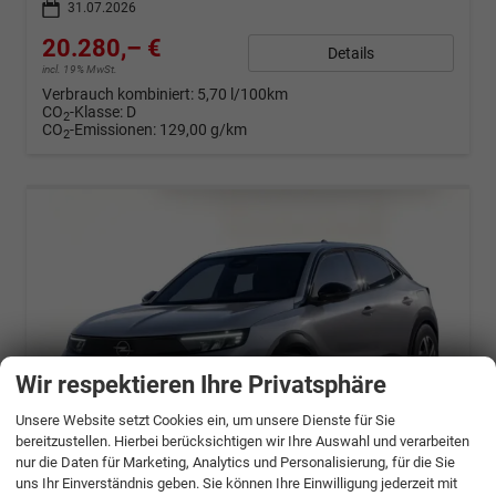
31.07.2026
20.280,– €
Details
incl. 19% MwSt.
Verbrauch kombiniert:
5,70 l/100km
CO
-Klasse:
D
2
CO
-Emissionen:
129,00 g/km
2
Wir respektieren Ihre Privatsphäre
Unsere Website setzt Cookies ein, um unsere Dienste für Sie
bereitzustellen. Hierbei berücksichtigen wir Ihre Auswahl und verarbeiten
nur die Daten für Marketing, Analytics und Personalisierung, für die Sie
uns Ihr Einverständnis geben. Sie können Ihre Einwilligung jederzeit mit