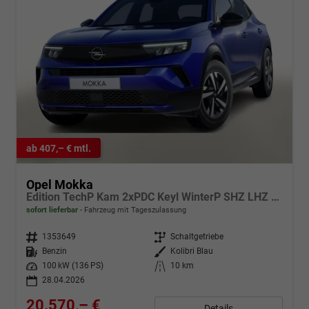
ab 407,– € mtl.
Opel Mokka
Edition TechP Kam 2xPDC Keyl WinterP SHZ LHZ Temp
sofort lieferbar
Fahrzeug mit Tageszulassung
Fahrzeugnr.
1353649
Getriebe
Schaltgetriebe
Kraftstoff
Benzin
Außenfarbe
Kolibri Blau
Leistung
100 kW (136 PS)
Kilometerstand
10 km
28.04.2026
20.570,– €
Details