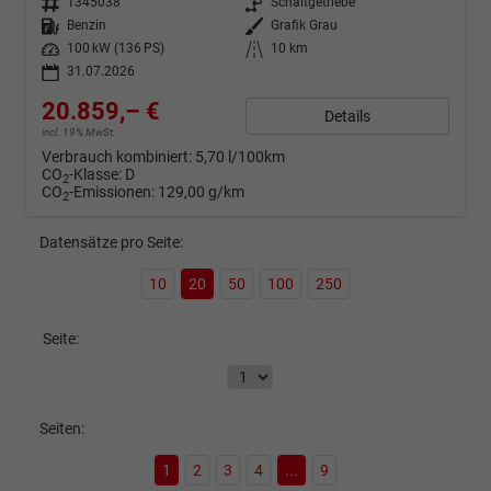
Fahrzeugnr.
1345038
Getriebe
Schaltgetriebe
Kraftstoff
Benzin
Außenfarbe
Grafik Grau
Leistung
100 kW (136 PS)
Kilometerstand
10 km
31.07.2026
20.859,– €
Details
incl. 19% MwSt.
Verbrauch kombiniert:
5,70 l/100km
CO
-Klasse:
D
2
CO
-Emissionen:
129,00 g/km
2
Datensätze pro Seite:
10
20
50
100
250
Seite:
Seiten:
1
2
3
4
...
9