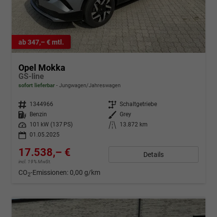
ab 347,– € mtl.
Opel Mokka
GS-line
sofort lieferbar
Jungwagen/Jahreswagen
Fahrzeugnr.
1344966
Getriebe
Schaltgetriebe
Kraftstoff
Benzin
Außenfarbe
Grey
Leistung
101 kW (137 PS)
Kilometerstand
13.872 km
01.05.2025
17.538,– €
Details
incl. 19% MwSt.
CO
-Emissionen:
0,00 g/km
2