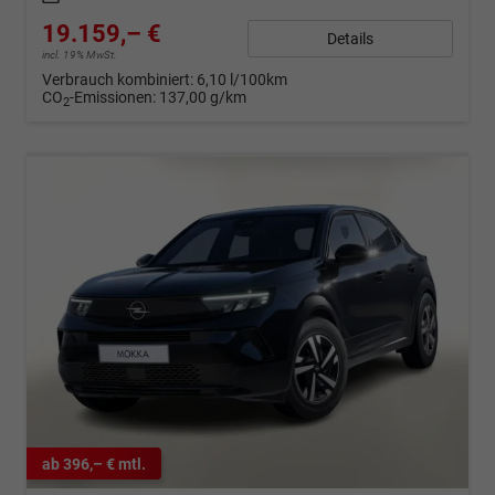
19.159,– €
Details
incl. 19% MwSt.
Verbrauch kombiniert:
6,10 l/100km
CO
-Emissionen:
137,00 g/km
2
ab 396,– € mtl.