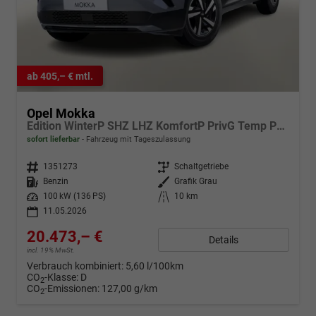
ab 405,– € mtl.
Opel Mokka
Edition WinterP SHZ LHZ KomfortP PrivG Temp PDC
sofort lieferbar
Fahrzeug mit Tageszulassung
Fahrzeugnr.
1351273
Getriebe
Schaltgetriebe
Kraftstoff
Benzin
Außenfarbe
Grafik Grau
Leistung
100 kW (136 PS)
Kilometerstand
10 km
11.05.2026
20.473,– €
Details
incl. 19% MwSt.
Verbrauch kombiniert:
5,60 l/100km
CO
-Klasse:
D
2
CO
-Emissionen:
127,00 g/km
2