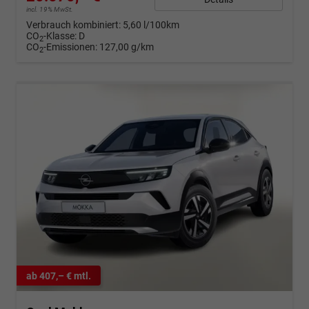
incl. 19% MwSt.
Verbrauch kombiniert:
5,60 l/100km
CO
-Klasse:
D
2
CO
-Emissionen:
127,00 g/km
2
ab 407,– € mtl.