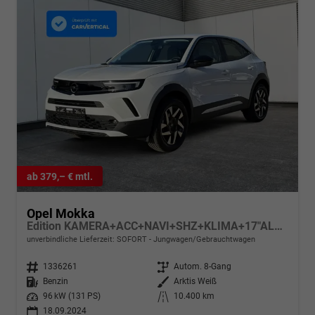
ab 379,– € mtl.
Opel Mokka
Edition KAMERA+ACC+NAVI+SHZ+KLIMA+17"ALU+LED
unverbindliche Lieferzeit: SOFORT
Jungwagen/Gebrauchtwagen
Fahrzeugnr.
1336261
Getriebe
Autom. 8-Gang
Kraftstoff
Benzin
Außenfarbe
Arktis Weiß
Leistung
96 kW (131 PS)
Kilometerstand
10.400 km
18.09.2024