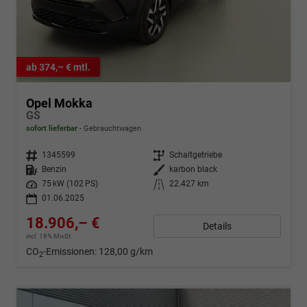
ab 374,– € mtl.
Opel Mokka
GS
sofort lieferbar
Gebrauchtwagen
Fahrzeugnr.
1345599
Getriebe
Schaltgetriebe
Kraftstoff
Benzin
Außenfarbe
karbon black
Leistung
75 kW (102 PS)
Kilometerstand
22.427 km
01.06.2025
18.906,– €
Details
incl. 19% MwSt.
CO
-Emissionen:
128,00 g/km
2