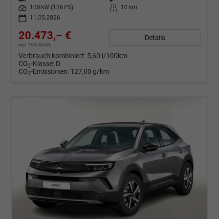
Leistung
100 kW (136 PS)
Kilometerstand
10 km
11.05.2026
20.473,– €
Details
incl. 19% MwSt.
Verbrauch kombiniert:
5,60 l/100km
CO
-Klasse:
D
2
CO
-Emissionen:
127,00 g/km
2