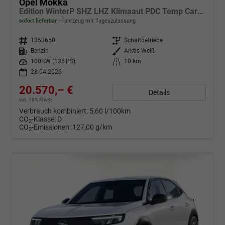
Opel Mokka
Edition WinterP SHZ LHZ Klimaaut PDC Temp CarPlay
sofort lieferbar
Fahrzeug mit Tageszulassung
Fahrzeugnr.
1353650
Getriebe
Schaltgetriebe
Kraftstoff
Benzin
Außenfarbe
Arktis Weiß
Leistung
100 kW (136 PS)
Kilometerstand
10 km
28.04.2026
20.570,– €
Details
incl. 19% MwSt.
Verbrauch kombiniert:
5,60 l/100km
CO
-Klasse:
D
2
CO
-Emissionen:
127,00 g/km
2