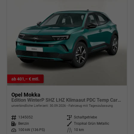
ab 401,– € mtl.
Opel Mokka
Edition WinterP SHZ LHZ Klimaaut PDC Temp CarPlay
unverbindliche Lieferzeit:
30.09.2026
Fahrzeug mit Tageszulassung
Fahrzeugnr.
1345052
Getriebe
Schaltgetriebe
Kraftstoff
Benzin
Außenfarbe
Tropikal Grün Metallic
Leistung
100 kW (136 PS)
Kilometerstand
10 km