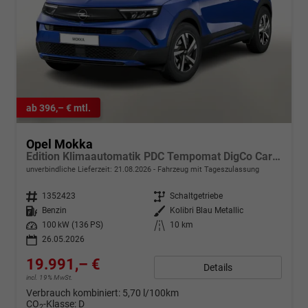
ab 396,– € mtl.
Opel Mokka
Edition Klimaautomatik PDC Tempomat DigCo CarPlay
unverbindliche Lieferzeit:
21.08.2026
Fahrzeug mit Tageszulassung
Fahrzeugnr.
1352423
Getriebe
Schaltgetriebe
Kraftstoff
Benzin
Außenfarbe
Kolibri Blau Metallic
Leistung
100 kW (136 PS)
Kilometerstand
10 km
26.05.2026
19.991,– €
Details
incl. 19% MwSt.
Verbrauch kombiniert:
5,70 l/100km
CO
-Klasse:
D
2