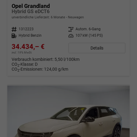
Opel Grandland
Hybrid GS eDCT6
unverbindliche Lieferzeit:
6 Monate
Neuwagen
Fahrzeugnr.
1312223
Getriebe
Autom. 6-Gang
Kraftstoff
Hybrid Benzin
Leistung
107 kW (145 PS)
34.434,– €
Details
incl. 19% MwSt.
Verbrauch kombiniert:
5,50 l/100km
CO
-Klasse:
D
2
CO
-Emissionen:
124,00 g/km
2