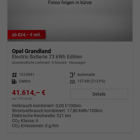
ab 824,– € mtl.
Opel Grandland
Electric Batterie 73 kWh Edition
unverbindliche Lieferzeit:
6 Monate
Neuwagen
Fahrzeugnr.
1313991
Getriebe
Automatik
Kraftstoff
Elektro
Leistung
157 kW (213 PS)
41.614,– €
Details
incl. 19% MwSt.
Verbrauch kombiniert:
0,00 l/100km
Stromverbrauch kombiniert:
17,80 kWh/100km
Elektrische Reichweite:
521 km
CO
-Klasse:
A
2
CO
-Emissionen:
0 g/km
2