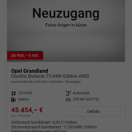
ab 900,– € mtl.
Opel Grandland
Electric Batterie 73 kWh Edition AWD
unverbindliche Lieferzeit:
6 Monate
Neuwagen
Fahrzeugnr.
1313990
Getriebe
Automatik
Kraftstoff
Elektro
Leistung
239 kW (325 PS)
45.454,– €
Details
incl. 19% MwSt.
Verbrauch kombiniert:
0,00 l/100km
Stromverbrauch kombiniert:
17,90 kWh/100km
Elektrische Reichweite:
502 km