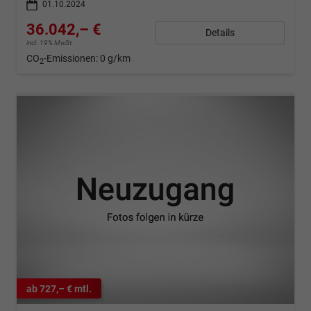
01.10.2024
36.042,– €
Details
incl. 19% MwSt.
CO
-Emissionen:
0 g/km
2
ab 727,– € mtl.