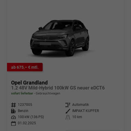
ab 675,– € mtl.
Opel Grandland
1.2 48V Mild-Hybrid 100kW GS neuer eDCT6
sofort lieferbar
Gebrauchtwagen
Fahrzeugnr.
1237005
Getriebe
Automatik
Kraftstoff
Benzin
Außenfarbe
IMPAKT KUPFER
Leistung
100 kW (136 PS)
Kilometerstand
10 km
01.02.2025