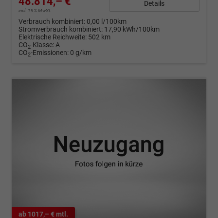
48.814,– €
Details
incl. 19% MwSt.
Verbrauch kombiniert:
0,00 l/100km
Stromverbrauch kombiniert:
17,90 kWh/100km
Elektrische Reichweite:
502 km
CO
-Klasse:
A
2
CO
-Emissionen:
0 g/km
2
ab 1017,– € mtl.