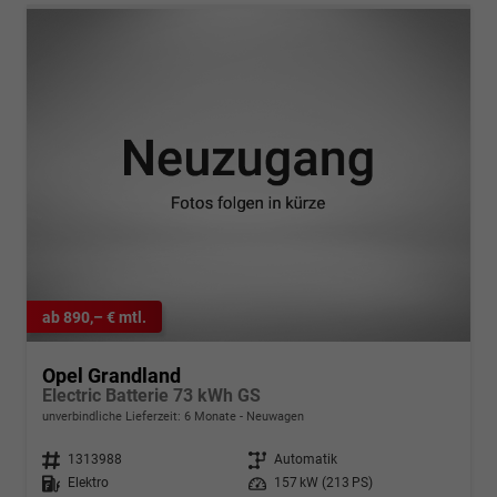
ab 890,– € mtl.
Opel Grandland
Electric Batterie 73 kWh GS
unverbindliche Lieferzeit:
6 Monate
Neuwagen
Fahrzeugnr.
1313988
Getriebe
Automatik
Kraftstoff
Elektro
Leistung
157 kW (213 PS)