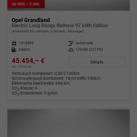
ab 900,– € mtl.
Opel Grandland
Electric Long Range Batterie 97 kWh Edition
unverbindliche Lieferzeit:
6 Monate
Neuwagen
Fahrzeugnr.
1313989
Getriebe
Automatik
Kraftstoff
Elektro
Leistung
170 kW (231 PS)
45.454,– €
Details
incl. 19% MwSt.
Verbrauch kombiniert:
0,00 l/100km
Stromverbrauch kombiniert:
18,60 kWh/100km
Elektrische Reichweite:
694 km
CO
-Klasse:
A
2
CO
-Emissionen:
0 g/km
2