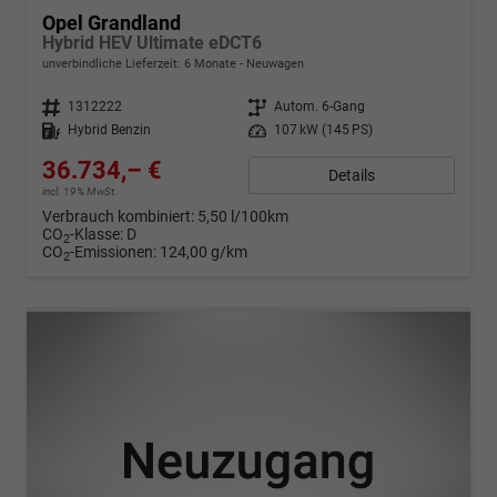
Opel Grandland
Hybrid HEV Ultimate eDCT6
unverbindliche Lieferzeit:
6 Monate
Neuwagen
Fahrzeugnr.
1312222
Getriebe
Autom. 6-Gang
Kraftstoff
Hybrid Benzin
Leistung
107 kW (145 PS)
36.734,– €
Details
incl. 19% MwSt.
Verbrauch kombiniert:
5,50 l/100km
CO
-Klasse:
D
2
CO
-Emissionen:
124,00 g/km
2