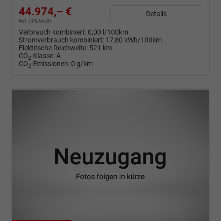
44.974,– €
Details
incl. 19% MwSt.
Verbrauch kombiniert:
0,00 l/100km
Stromverbrauch kombiniert:
17,80 kWh/100km
Elektrische Reichweite:
521 km
CO
-Klasse:
A
2
CO
-Emissionen:
0 g/km
2