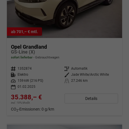
ab 701,– € mtl.
Opel Grandland
GS-Line (X)
sofort lieferbar
Gebrauchtwagen
Fahrzeugnr.
1352874
Getriebe
Automatik
Kraftstoff
Elektro
Außenfarbe
Jade White/Arctic White
Leistung
159 kW (216 PS)
Kilometerstand
27.246 km
01.02.2025
35.388,– €
Details
incl. 19% MwSt.
CO
-Emissionen:
0 g/km
2