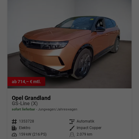
ab 714,– € mtl.
Opel Grandland
GS-Line (X)
sofort lieferbar
Jungwagen/Jahreswagen
Fahrzeugnr.
1353728
Getriebe
Automatik
Kraftstoff
Elektro
Außenfarbe
Impact Copper
Leistung
159 kW (216 PS)
Kilometerstand
2.079 km