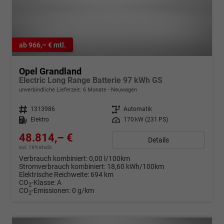
ab 966,– € mtl.
Opel Grandland
Electric Long Range Batterie 97 kWh GS
unverbindliche Lieferzeit:
6 Monate
Neuwagen
Fahrzeugnr.
1313986
Getriebe
Automatik
Kraftstoff
Elektro
Leistung
170 kW (231 PS)
48.814,– €
Details
incl. 19% MwSt.
Verbrauch kombiniert:
0,00 l/100km
Stromverbrauch kombiniert:
18,60 kWh/100km
Elektrische Reichweite:
694 km
CO
-Klasse:
A
2
CO
-Emissionen:
0 g/km
2