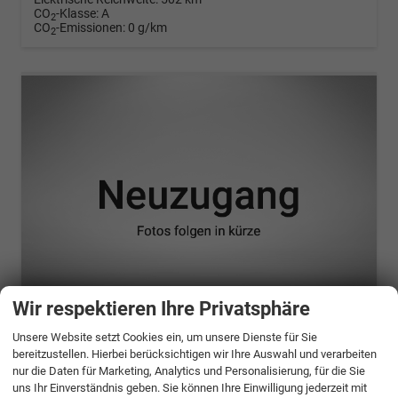
CO
-Klasse:
A
2
CO
-Emissionen:
0 g/km
2
Wir respektieren Ihre Privatsphäre
ab 941,– € mtl.
Unsere Website setzt Cookies ein, um unsere Dienste für Sie
bereitzustellen. Hierbei berücksichtigen wir Ihre Auswahl und verarbeiten
Opel Grandland
nur die Daten für Marketing, Analytics und Personalisierung, für die Sie
Electric Batterie 73 kWh Ultimate
uns Ihr Einverständnis geben. Sie können Ihre Einwilligung jederzeit mit