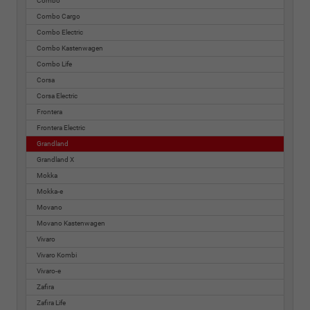
Combo
Combo Cargo
Combo Electric
Combo Kastenwagen
Combo Life
Corsa
Corsa Electric
Frontera
Frontera Electric
Grandland
Grandland X
Mokka
Mokka-e
Movano
Movano Kastenwagen
Vivaro
Vivaro Kombi
Vivaro-e
Zafira
Zafira Life