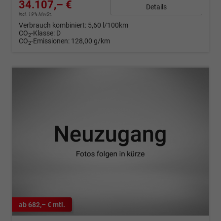
34.107,– €
Details
incl. 19% MwSt.
Verbrauch kombiniert:
5,60 l/100km
CO
-Klasse:
D
2
CO
-Emissionen:
128,00 g/km
2
ab 682,– € mtl.