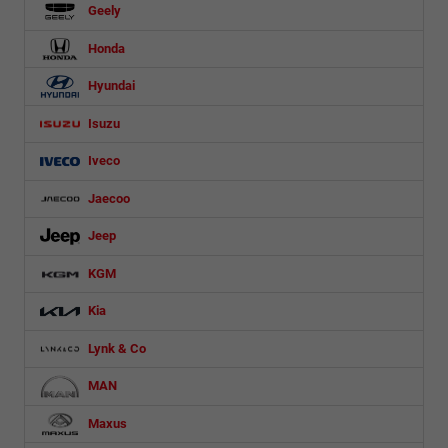
Geely
Honda
Hyundai
Isuzu
Iveco
Jaecoo
Jeep
KGM
Kia
Lynk & Co
MAN
Maxus