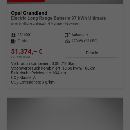
Opel Grandland
Electric Long Range Batterie 97 kWh Ultimate
unverbindliche Lieferzeit:
6 Monate
Neuwagen
Fahrzeugnr.
1314001
Getriebe
Automatik
Kraftstoff
Elektro
Leistung
170 kW (231 PS)
51.374,– €
Details
incl. 19% MwSt.
Verbrauch kombiniert:
0,00 l/100km
Stromverbrauch kombiniert:
18,60 kWh/100km
Elektrische Reichweite:
694 km
CO
-Klasse:
A
2
CO
-Emissionen:
0 g/km
2