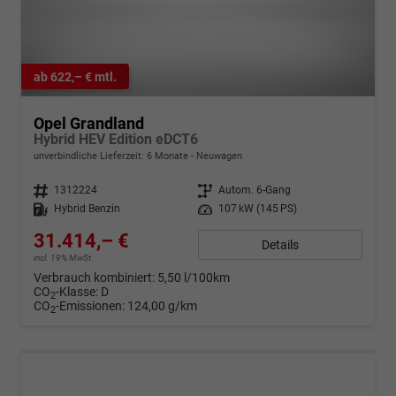
ab 622,– € mtl.
Opel Grandland
Hybrid HEV Edition eDCT6
unverbindliche Lieferzeit:
6 Monate
Neuwagen
Fahrzeugnr.
1312224
Getriebe
Autom. 6-Gang
Kraftstoff
Hybrid Benzin
Leistung
107 kW (145 PS)
31.414,– €
Details
incl. 19% MwSt.
Verbrauch kombiniert:
5,50 l/100km
CO
-Klasse:
D
2
CO
-Emissionen:
124,00 g/km
2