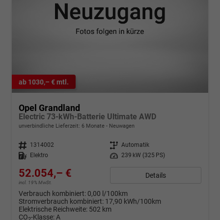
ab 1030,– € mtl.
Opel Grandland
Electric 73-kWh-Batterie Ultimate AWD
unverbindliche Lieferzeit:
6 Monate
Neuwagen
Fahrzeugnr.
1314002
Getriebe
Automatik
Kraftstoff
Elektro
Leistung
239 kW (325 PS)
52.054,– €
Details
incl. 19% MwSt.
Verbrauch kombiniert:
0,00 l/100km
Stromverbrauch kombiniert:
17,90 kWh/100km
Elektrische Reichweite:
502 km
CO
-Klasse:
A
2