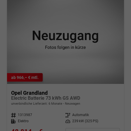
ab 966,– € mtl.
Opel Grandland
Electric Batterie 73 kWh GS AWD
unverbindliche Lieferzeit:
6 Monate
Neuwagen
Fahrzeugnr.
1313987
Getriebe
Automatik
Kraftstoff
Elektro
Leistung
239 kW (325 PS)