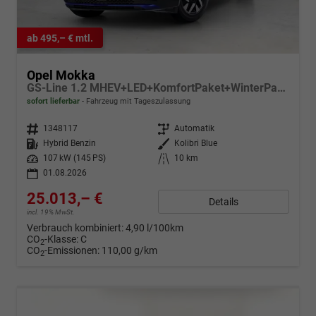
ab 495,– € mtl.
Opel Mokka
GS-Line 1.2 MHEV+LED+KomfortPaket+WinterPaket+SHZ
sofort lieferbar
Fahrzeug mit Tageszulassung
Fahrzeugnr.
1348117
Getriebe
Automatik
Kraftstoff
Hybrid Benzin
Außenfarbe
Kolibri Blue
Leistung
107 kW (145 PS)
Kilometerstand
10 km
01.08.2026
25.013,– €
Details
incl. 19% MwSt.
Verbrauch kombiniert:
4,90 l/100km
CO
-Klasse:
C
2
CO
-Emissionen:
110,00 g/km
2