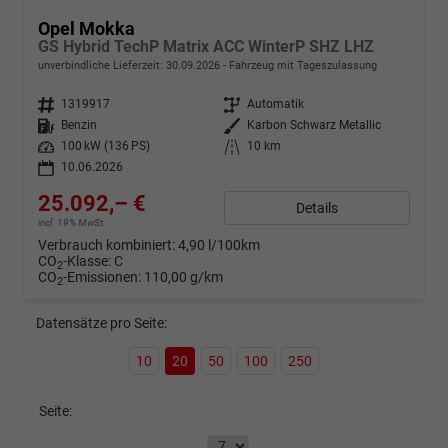
Opel Mokka
GS Hybrid TechP Matrix ACC WinterP SHZ LHZ
unverbindliche Lieferzeit:
30.09.2026
Fahrzeug mit Tageszulassung
Fahrzeugnr.
1319917
Getriebe
Automatik
Kraftstoff
Benzin
Außenfarbe
Karbon Schwarz Metallic
Leistung
100 kW (136 PS)
Kilometerstand
10 km
10.06.2026
25.092,– €
Details
incl. 19% MwSt.
Verbrauch kombiniert:
4,90 l/100km
CO
-Klasse:
C
2
CO
-Emissionen:
110,00 g/km
2
Datensätze pro Seite:
10
20
50
100
250
Seite: