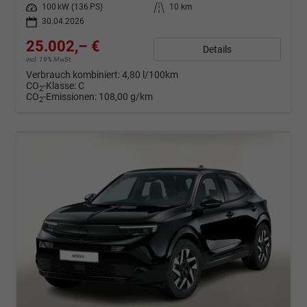
Leistung
100 kW (136 PS)
Kilometerstand
10 km
30.04.2026
25.002,– €
Details
incl. 19% MwSt.
Verbrauch kombiniert:
4,80 l/100km
CO
-Klasse:
C
2
CO
-Emissionen:
108,00 g/km
2