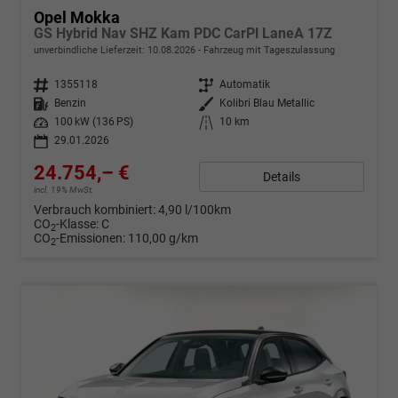
Opel Mokka
GS Hybrid Nav SHZ Kam PDC CarPl LaneA 17Z
unverbindliche Lieferzeit:
10.08.2026
Fahrzeug mit Tageszulassung
Fahrzeugnr.
1355118
Getriebe
Automatik
Kraftstoff
Benzin
Außenfarbe
Kolibri Blau Metallic
Leistung
100 kW (136 PS)
Kilometerstand
10 km
29.01.2026
24.754,– €
Details
incl. 19% MwSt.
Verbrauch kombiniert:
4,90 l/100km
CO
-Klasse:
C
2
CO
-Emissionen:
110,00 g/km
2