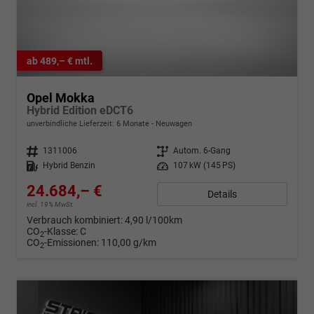
ab 489,– € mtl.
Opel Mokka
Hybrid Edition eDCT6
unverbindliche Lieferzeit:
6 Monate
Neuwagen
Fahrzeugnr.
1311006
Getriebe
Autom. 6-Gang
Kraftstoff
Hybrid Benzin
Leistung
107 kW (145 PS)
24.684,– €
Details
incl. 19% MwSt.
Verbrauch kombiniert:
4,90 l/100km
CO
-Klasse:
C
2
CO
-Emissionen:
110,00 g/km
2