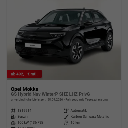
ab 492,– € mtl.
Opel Mokka
GS Hybrid Nav WinterP SHZ LHZ PrivG
unverbindliche Lieferzeit:
30.09.2026
Fahrzeug mit Tageszulassung
Fahrzeugnr.
1319914
Getriebe
Automatik
Kraftstoff
Benzin
Außenfarbe
Karbon Schwarz Metallic
Leistung
100 kW (136 PS)
Kilometerstand
10 km