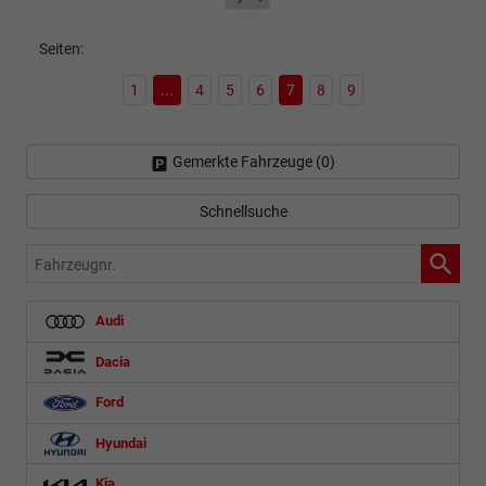
Seiten:
1
...
4
5
6
7
8
9
Gemerkte Fahrzeuge (
0
)
Schnellsuche
Fahrzeugnr.
Audi
Dacia
Ford
Hyundai
Kia