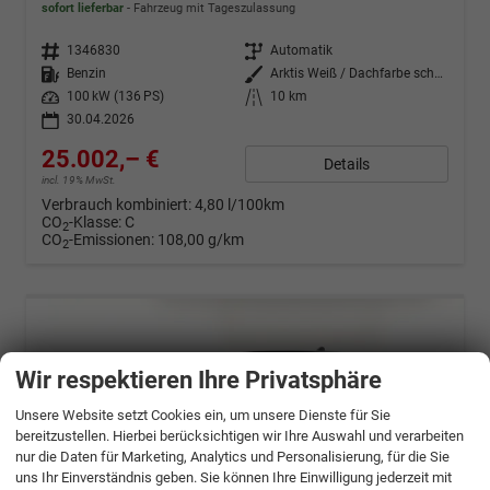
sofort lieferbar
Fahrzeug mit Tageszulassung
Fahrzeugnr.
1346830
Getriebe
Automatik
Kraftstoff
Benzin
Außenfarbe
Arktis Weiß / Dachfarbe schwarz
Leistung
100 kW (136 PS)
Kilometerstand
10 km
30.04.2026
25.002,– €
Details
incl. 19% MwSt.
Verbrauch kombiniert:
4,80 l/100km
CO
-Klasse:
C
2
CO
-Emissionen:
108,00 g/km
2
Wir respektieren Ihre Privatsphäre
Unsere Website setzt Cookies ein, um unsere Dienste für Sie
bereitzustellen. Hierbei berücksichtigen wir Ihre Auswahl und verarbeiten
nur die Daten für Marketing, Analytics und Personalisierung, für die Sie
uns Ihr Einverständnis geben. Sie können Ihre Einwilligung jederzeit mit