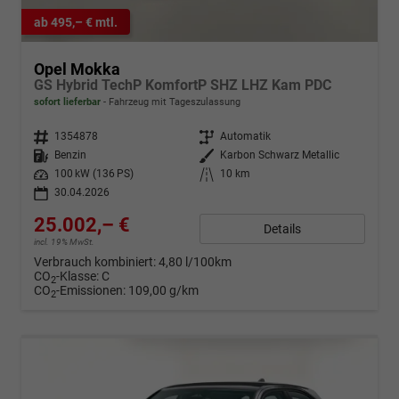
ab 495,– € mtl.
Opel Mokka
GS Hybrid TechP KomfortP SHZ LHZ Kam PDC
sofort lieferbar
Fahrzeug mit Tageszulassung
Fahrzeugnr.
1354878
Getriebe
Automatik
Kraftstoff
Benzin
Außenfarbe
Karbon Schwarz Metallic
Leistung
100 kW (136 PS)
Kilometerstand
10 km
30.04.2026
25.002,– €
Details
incl. 19% MwSt.
Verbrauch kombiniert:
4,80 l/100km
CO
-Klasse:
C
2
CO
-Emissionen:
109,00 g/km
2