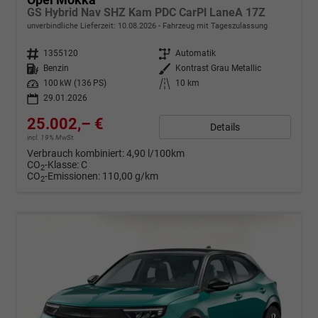
GS Hybrid Nav SHZ Kam PDC CarPl LaneA 17Z
unverbindliche Lieferzeit:
10.08.2026
Fahrzeug mit Tageszulassung
Fahrzeugnr.
1355120
Getriebe
Automatik
Kraftstoff
Benzin
Außenfarbe
Kontrast Grau Metallic
Leistung
100 kW (136 PS)
Kilometerstand
10 km
29.01.2026
25.002,– €
Details
incl. 19% MwSt.
Verbrauch kombiniert:
4,90 l/100km
CO
-Klasse:
C
2
CO
-Emissionen:
110,00 g/km
2