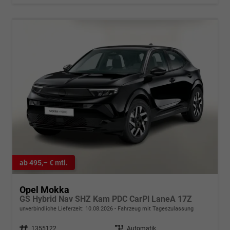
ab 495,– € mtl.
Opel Mokka
GS Hybrid Nav SHZ Kam PDC CarPl LaneA 17Z
unverbindliche Lieferzeit:
10.08.2026
Fahrzeug mit Tageszulassung
Fahrzeugnr.
1355122
Getriebe
Automatik