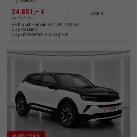
10.06.2026
24.851,– €
Details
incl. 19% MwSt.
Verbrauch kombiniert:
4,90 l/100km
CO
-Klasse:
C
2
CO
-Emissionen:
110,00 g/km
2
ab 493,– € mtl.