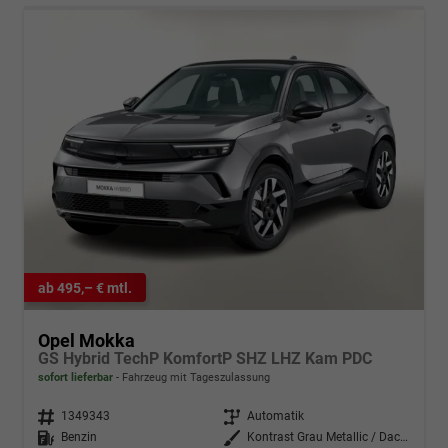
ab 495,– € mtl.
Opel Mokka
GS Hybrid TechP KomfortP SHZ LHZ Kam PDC
sofort lieferbar
Fahrzeug mit Tageszulassung
Fahrzeugnr.
1349343
Getriebe
Automatik
Kraftstoff
Benzin
Außenfarbe
Kontrast Grau Metallic / Dachfar