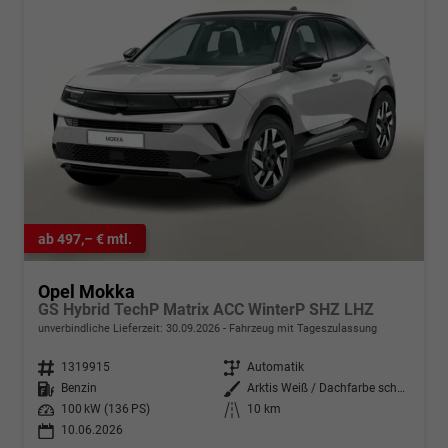
ab 497,– € mtl.
Opel Mokka
GS Hybrid TechP Matrix ACC WinterP SHZ LHZ
unverbindliche Lieferzeit:
30.09.2026
Fahrzeug mit Tageszulassung
Fahrzeugnr.
1319915
Getriebe
Automatik
Kraftstoff
Benzin
Außenfarbe
Arktis Weiß / Dachfarbe schwarz
Leistung
100 kW (136 PS)
Kilometerstand
10 km
10.06.2026