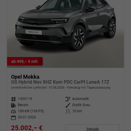
ab 495,– € mtl.
Opel Mokka
GS Hybrid Nav SHZ Kam PDC CarPl LaneA 17Z
unverbindliche Lieferzeit:
10.08.2026
Fahrzeug mit Tageszulassung
Fahrzeugnr.
1355119
Getriebe
Automatik
Kraftstoff
Benzin
Außenfarbe
Grafik Grau
Leistung
100 kW (136 PS)
Kilometerstand
10 km
29.01.2026
25.002,– €
Details