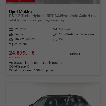
Opel Mokka
GS 1.2 Turbo Hybrid eDCT NAVI*Android Auto*Leder*Keyless*Matrix*SHZ*Kamera*Klimaauto*LED*
sofort lieferbar
Fahrzeug mit Tageszulassung
Fahrzeugnr.
1287160
Getriebe
Automatik
Kraftstoff
Benzin
Außenfarbe
Arktis Weiß Uni / Schwarzes Dach
Leistung
107 kW (145 PS)
Kilometerstand
25 km
01.11.2025
24.879,– €
Details
incl. 19% MwSt.
Verbrauch kombiniert:
4,90 l/100km
CO
-Klasse:
C
2
CO
-Emissionen:
108,00 g/km
2