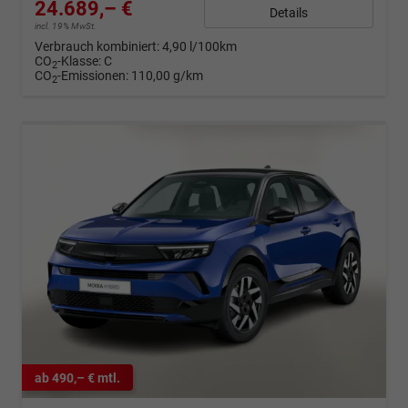
24.689,– €
Details
incl. 19% MwSt.
Verbrauch kombiniert:
4,90 l/100km
CO
-Klasse:
C
2
CO
-Emissionen:
110,00 g/km
2
ab 490,– € mtl.