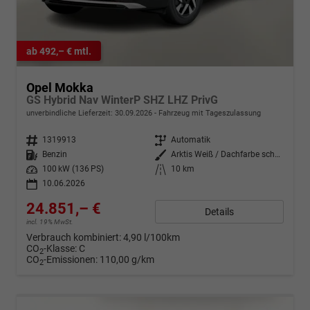
ab 492,– € mtl.
Opel Mokka
GS Hybrid Nav WinterP SHZ LHZ PrivG
unverbindliche Lieferzeit:
30.09.2026
Fahrzeug mit Tageszulassung
Fahrzeugnr.
1319913
Getriebe
Automatik
Kraftstoff
Benzin
Außenfarbe
Arktis Weiß / Dachfarbe schwarz
Leistung
100 kW (136 PS)
Kilometerstand
10 km
10.06.2026
24.851,– €
Details
incl. 19% MwSt.
Verbrauch kombiniert:
4,90 l/100km
CO
-Klasse:
C
2
CO
-Emissionen:
110,00 g/km
2