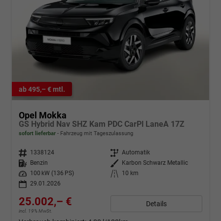
ab 495,– € mtl.
Opel Mokka
GS Hybrid Nav SHZ Kam PDC CarPl LaneA 17Z
sofort lieferbar
Fahrzeug mit Tageszulassung
Fahrzeugnr.
1338124
Getriebe
Automatik
Kraftstoff
Benzin
Außenfarbe
Karbon Schwarz Metallic
Leistung
100 kW (136 PS)
Kilometerstand
10 km
29.01.2026
25.002,– €
Details
incl. 19% MwSt.