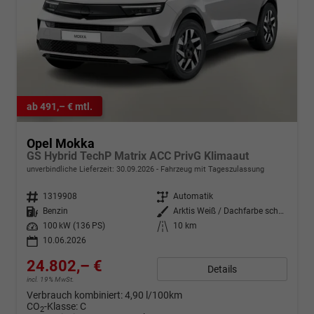
ab 491,– € mtl.
Opel Mokka
GS Hybrid TechP Matrix ACC PrivG Klimaaut
unverbindliche Lieferzeit:
30.09.2026
Fahrzeug mit Tageszulassung
Fahrzeugnr.
1319908
Getriebe
Automatik
Kraftstoff
Benzin
Außenfarbe
Arktis Weiß / Dachfarbe schwarz
Leistung
100 kW (136 PS)
Kilometerstand
10 km
10.06.2026
24.802,– €
Details
incl. 19% MwSt.
Verbrauch kombiniert:
4,90 l/100km
CO
-Klasse:
C
2