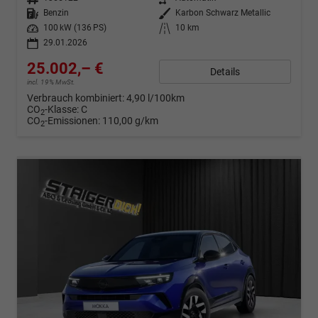
Kraftstoff
Benzin
Außenfarbe
Karbon Schwarz Metallic
Leistung
100 kW (136 PS)
Kilometerstand
10 km
29.01.2026
25.002,– €
Details
incl. 19% MwSt.
Verbrauch kombiniert:
4,90 l/100km
CO
-Klasse:
C
2
CO
-Emissionen:
110,00 g/km
2