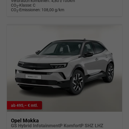
Verbrauch kombiniert:
4,80 l/100km
CO
-Klasse:
C
2
CO
-Emissionen:
108,00 g/km
2
ab 495,– € mtl.
Opel Mokka
GS Hybrid InfotainmentP KomfortP SHZ LHZ