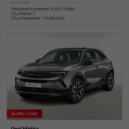
incl. 19% MwSt.
Verbrauch kombiniert:
4,90 l/100km
CO
-Klasse:
C
2
CO
-Emissionen:
110,00 g/km
2
ab 495,– € mtl.
Opel Mokka