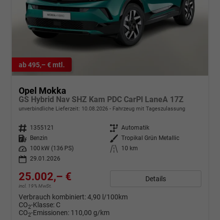
ab 495,– € mtl.
Opel Mokka
GS Hybrid Nav SHZ Kam PDC CarPl LaneA 17Z
unverbindliche Lieferzeit:
10.08.2026
Fahrzeug mit Tageszulassung
Fahrzeugnr.
1355121
Getriebe
Automatik
Kraftstoff
Benzin
Außenfarbe
Tropikal Grün Metallic
Leistung
100 kW (136 PS)
Kilometerstand
10 km
29.01.2026
25.002,– €
Details
incl. 19% MwSt.
Verbrauch kombiniert:
4,90 l/100km
CO
-Klasse:
C
2
CO
-Emissionen:
110,00 g/km
2