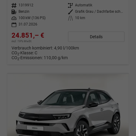
Fahrzeugnr.
1319912
Getriebe
Automatik
Kraftstoff
Benzin
Außenfarbe
Grafik Grau / Dachfarbe schwarz
Leistung
100 kW (136 PS)
Kilometerstand
10 km
31.07.2026
24.851,– €
Details
incl. 19% MwSt.
Verbrauch kombiniert:
4,90 l/100km
CO
-Klasse:
C
2
CO
-Emissionen:
110,00 g/km
2