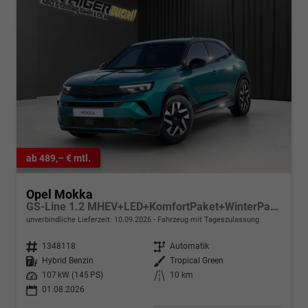
ab 489,– € mtl.
Opel Mokka
GS-Line 1.2 MHEV+LED+KomfortPaket+WinterPaket+SHZ
unverbindliche Lieferzeit:
10.09.2026
Fahrzeug mit Tageszulassung
Fahrzeugnr.
1348118
Getriebe
Automatik
Kraftstoff
Hybrid Benzin
Außenfarbe
Tropical Green
Leistung
107 kW (145 PS)
Kilometerstand
10 km
01.08.2026