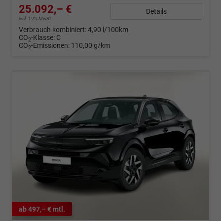
25.092,– €
Details
incl. 19% MwSt.
Verbrauch kombiniert:
4,90 l/100km
CO
-Klasse:
C
2
CO
-Emissionen:
110,00 g/km
2
ab 497,– € mtl.