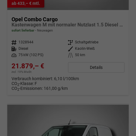
ab 433,– € mtl.
Opel Combo Cargo
Kastenwagen M mit normaler Nutzlast 1.5 Diesel 6-Gang
sofort lieferbar
Neuwagen
Fahrzeugnr.
1328944
Getriebe
Schaltgetriebe
Kraftstoff
Diesel
Außenfarbe
Kaolin-Weiß
Leistung
75 kW (102 PS)
Kilometerstand
50 km
21.879,– €
Details
incl. 19% MwSt.
Verbrauch kombiniert:
6,10 l/100km
CO
-Klasse:
F
2
CO
-Emissionen:
161,00 g/km
2