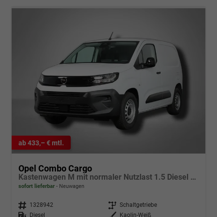
ab 433,– € mtl.
Opel Combo Cargo
Kastenwagen M mit normaler Nutzlast 1.5 Diesel 6-Gang
sofort lieferbar
Neuwagen
Fahrzeugnr.
1328942
Getriebe
Schaltgetriebe
Kraftstoff
Diesel
Außenfarbe
Kaolin-Weiß