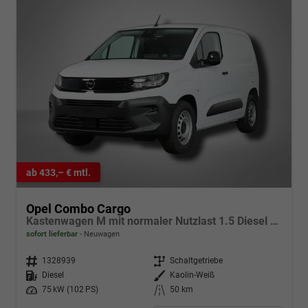
ab 433,– € mtl.
Opel Combo Cargo
Kastenwagen M mit normaler Nutzlast 1.5 Diesel 6-Gang
sofort lieferbar
Neuwagen
Fahrzeugnr.
1328939
Getriebe
Schaltgetriebe
Kraftstoff
Diesel
Außenfarbe
Kaolin-Weiß
Leistung
75 kW (102 PS)
Kilometerstand
50 km