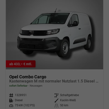
ab 433,– € mtl.
Opel Combo Cargo
Kastenwagen M mit normaler Nutzlast 1.5 Diesel 6-Gang
sofort lieferbar
Neuwagen
Fahrzeugnr.
1328951
Getriebe
Schaltgetriebe
Kraftstoff
Diesel
Außenfarbe
Kaolin-Weiß
Leistung
75 kW (102 PS)
Kilometerstand
50 km