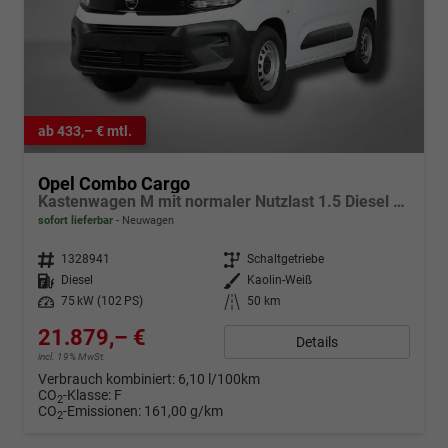
ab 433,– € mtl.
Opel Combo Cargo
Kastenwagen M mit normaler Nutzlast 1.5 Diesel 6-Gang
sofort lieferbar
Neuwagen
Fahrzeugnr.
1328941
Getriebe
Schaltgetriebe
Kraftstoff
Diesel
Außenfarbe
Kaolin-Weiß
Leistung
75 kW (102 PS)
Kilometerstand
50 km
21.879,– €
Details
incl. 19% MwSt.
Verbrauch kombiniert:
6,10 l/100km
CO
-Klasse:
F
2
CO
-Emissionen:
161,00 g/km
2