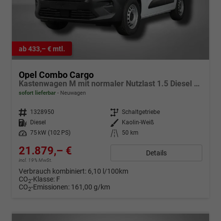
ab 433,– € mtl.
Opel Combo Cargo
Kastenwagen M mit normaler Nutzlast 1.5 Diesel 6-Gang
sofort lieferbar
Neuwagen
Fahrzeugnr.
1328950
Getriebe
Schaltgetriebe
Kraftstoff
Diesel
Außenfarbe
Kaolin-Weiß
Leistung
75 kW (102 PS)
Kilometerstand
50 km
21.879,– €
Details
incl. 19% MwSt.
Verbrauch kombiniert:
6,10 l/100km
CO
-Klasse:
F
2
CO
-Emissionen:
161,00 g/km
2