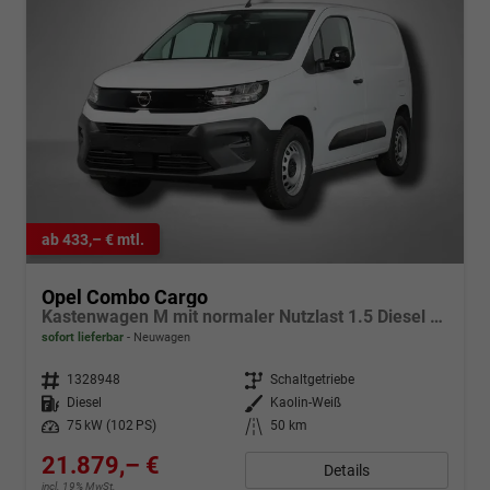
ab 433,– € mtl.
Opel Combo Cargo
Kastenwagen M mit normaler Nutzlast 1.5 Diesel 6-Gang
sofort lieferbar
Neuwagen
Fahrzeugnr.
1328948
Getriebe
Schaltgetriebe
Kraftstoff
Diesel
Außenfarbe
Kaolin-Weiß
Leistung
75 kW (102 PS)
Kilometerstand
50 km
21.879,– €
Details
incl. 19% MwSt.