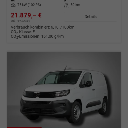
Leistung
75 kW (102 PS)
Kilometerstand
50 km
21.879,– €
Details
incl. 19% MwSt.
Verbrauch kombiniert:
6,10 l/100km
CO
-Klasse:
F
2
CO
-Emissionen:
161,00 g/km
2