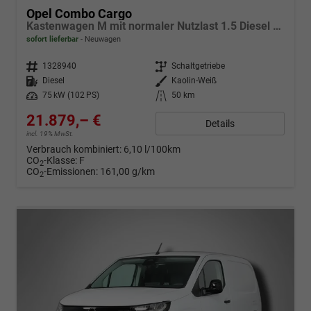
Opel Combo Cargo
Kastenwagen M mit normaler Nutzlast 1.5 Diesel 6-Gang
sofort lieferbar
Neuwagen
Fahrzeugnr.
1328940
Getriebe
Schaltgetriebe
Kraftstoff
Diesel
Außenfarbe
Kaolin-Weiß
Leistung
75 kW (102 PS)
Kilometerstand
50 km
21.879,– €
Details
incl. 19% MwSt.
Verbrauch kombiniert:
6,10 l/100km
CO
-Klasse:
F
2
CO
-Emissionen:
161,00 g/km
2