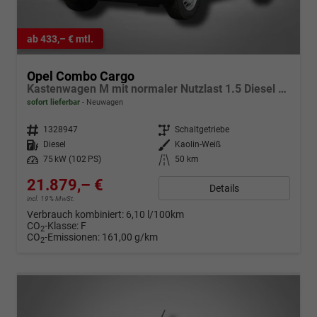
ab 433,– € mtl.
Opel Combo Cargo
Kastenwagen M mit normaler Nutzlast 1.5 Diesel 6-Gang
sofort lieferbar
Neuwagen
Fahrzeugnr.
1328947
Getriebe
Schaltgetriebe
Kraftstoff
Diesel
Außenfarbe
Kaolin-Weiß
Leistung
75 kW (102 PS)
Kilometerstand
50 km
21.879,– €
Details
incl. 19% MwSt.
Verbrauch kombiniert:
6,10 l/100km
CO
-Klasse:
F
2
CO
-Emissionen:
161,00 g/km
2