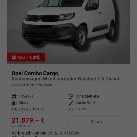
ab 433,– € mtl.
Opel Combo Cargo
Kastenwagen M mit normaler Nutzlast 1.5 Diesel 6-Gang
sofort lieferbar
Neuwagen
Fahrzeugnr.
1354371
Getriebe
Schaltgetriebe
Kraftstoff
Diesel
Außenfarbe
Kaolin-Weiß
Leistung
75 kW (102 PS)
Kilometerstand
50 km
21.879,– €
Details
incl. 19% MwSt.
Verbrauch kombiniert:
6,10 l/100km