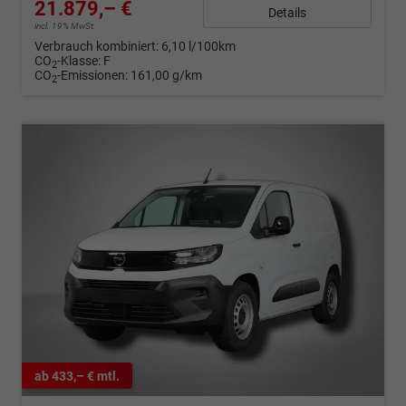
21.879,– €
Details
incl. 19% MwSt.
Verbrauch kombiniert:
6,10 l/100km
CO
-Klasse:
F
2
CO
-Emissionen:
161,00 g/km
2
ab 433,– € mtl.