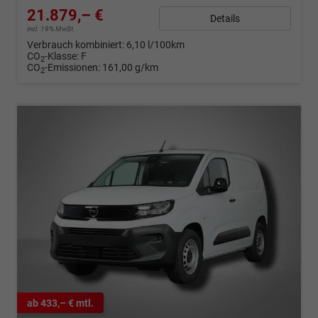
21.879,– €
Details
incl. 19% MwSt.
Verbrauch kombiniert:
6,10 l/100km
CO
-Klasse:
F
2
CO
-Emissionen:
161,00 g/km
2
ab 433,– € mtl.