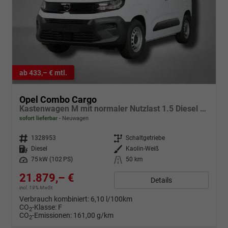
ab 433,– € mtl.
Opel Combo Cargo
Kastenwagen M mit normaler Nutzlast 1.5 Diesel 6-Gang
sofort lieferbar
Neuwagen
Fahrzeugnr.
1328953
Getriebe
Schaltgetriebe
Kraftstoff
Diesel
Außenfarbe
Kaolin-Weiß
Leistung
75 kW (102 PS)
Kilometerstand
50 km
21.879,– €
Details
incl. 19% MwSt.
Verbrauch kombiniert:
6,10 l/100km
CO
-Klasse:
F
2
CO
-Emissionen:
161,00 g/km
2