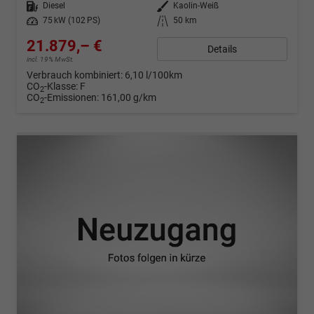
Kraftstoff
Diesel
Außenfarbe
Kaolin-Weiß
Leistung
75 kW (102 PS)
Kilometerstand
50 km
21.879,– €
Details
incl. 19% MwSt.
Verbrauch kombiniert:
6,10 l/100km
CO
-Klasse:
F
2
CO
-Emissionen:
161,00 g/km
2