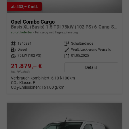
ab 433,– € mtl.
Opel Combo Cargo
Basis XL (Basis) 1.5 TDI 75kW (102 PS) 6-Gang-Schaltgetriebe
sofort lieferbar
Fahrzeug mit Tageszulassung
Fahrzeugnr.
1340891
Getriebe
Schaltgetriebe
Kraftstoff
Diesel
Außenfarbe
Weiß, Lackierung Weiss Ic
Leistung
75 kW (102 PS)
01.05.2025
21.879,– €
Details
incl. 19% MwSt.
Verbrauch kombiniert:
6,10 l/100km
CO
-Klasse:
F
2
CO
-Emissionen:
161,00 g/km
2