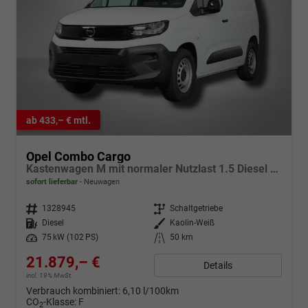
ab 433,– € mtl.
Opel Combo Cargo
Kastenwagen M mit normaler Nutzlast 1.5 Diesel 6-Gang
sofort lieferbar
Neuwagen
Fahrzeugnr.
1328945
Getriebe
Schaltgetriebe
Kraftstoff
Diesel
Außenfarbe
Kaolin-Weiß
Leistung
75 kW (102 PS)
Kilometerstand
50 km
21.879,– €
Details
incl. 19% MwSt.
Verbrauch kombiniert:
6,10 l/100km
CO
-Klasse:
F
2