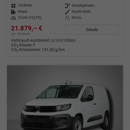
Fahrzeugnr.
1328946
Getriebe
Schaltgetriebe
Kraftstoff
Diesel
Außenfarbe
Kaolin-Weiß
Leistung
75 kW (102 PS)
Kilometerstand
50 km
21.879,– €
Details
incl. 19% MwSt.
Verbrauch kombiniert:
6,10 l/100km
CO
-Klasse:
F
2
CO
-Emissionen:
161,00 g/km
2