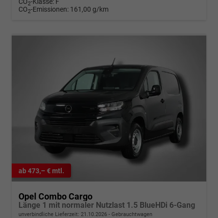
CO
-Klasse:
F
2
CO
-Emissionen:
161,00 g/km
2
ab 473,– € mtl.
Opel Combo Cargo
Länge 1 mit normaler Nutzlast 1.5 BlueHDi 6-Gang
unverbindliche Lieferzeit:
21.10.2026
Gebrauchtwagen