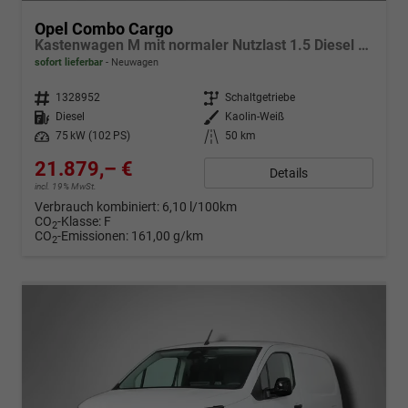
Opel Combo Cargo
Kastenwagen M mit normaler Nutzlast 1.5 Diesel 6-Gang
sofort lieferbar
Neuwagen
Fahrzeugnr.
1328952
Getriebe
Schaltgetriebe
Kraftstoff
Diesel
Außenfarbe
Kaolin-Weiß
Leistung
75 kW (102 PS)
Kilometerstand
50 km
21.879,– €
Details
incl. 19% MwSt.
Verbrauch kombiniert:
6,10 l/100km
CO
-Klasse:
F
2
CO
-Emissionen:
161,00 g/km
2