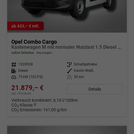
ab 433,– € mtl.
Opel Combo Cargo
Kastenwagen M mit normaler Nutzlast 1.5 Diesel 6-Gang
sofort lieferbar
Neuwagen
Fahrzeugnr.
1328938
Getriebe
Schaltgetriebe
Kraftstoff
Diesel
Außenfarbe
Kaolin-Weiß
Leistung
75 kW (102 PS)
Kilometerstand
50 km
21.879,– €
Details
incl. 19% MwSt.
Verbrauch kombiniert:
6,10 l/100km
CO
-Klasse:
F
2
CO
-Emissionen:
161,00 g/km
2