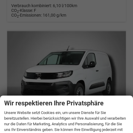
Verbrauch kombiniert:
6,10 l/100km
CO
-Klasse:
F
2
CO
-Emissionen:
161,00 g/km
2
Wir respektieren Ihre Privatsphäre
Unsere Website setzt Cookies ein, um unsere Dienste für Sie
ab 433,– € mtl.
bereitzustellen. Hierbei berücksichtigen wir Ihre Auswahl und verarbeiten
nur die Daten für Marketing, Analytics und Personalisierung, für die Sie
Opel Combo Cargo
uns Ihr Einverständnis geben. Sie können Ihre Einwilligung jederzeit mit