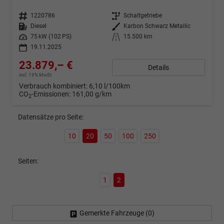
Fahrzeugnr.
1220786
Getriebe
Schaltgetriebe
Kraftstoff
Diesel
Außenfarbe
Karbon Schwarz Metallic
Leistung
75 kW (102 PS)
Kilometerstand
15.500 km
19.11.2025
23.879,– €
Details
incl. 19% MwSt.
Verbrauch kombiniert:
6,10 l/100km
CO
-Emissionen:
161,00 g/km
2
Datensätze pro Seite:
10
20
50
100
250
Seiten:
1
2
Gemerkte Fahrzeuge (
0
)