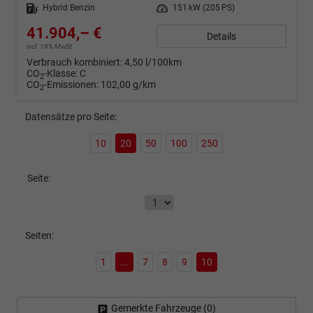
Kraftstoff
Hybrid Benzin
Leistung
151 kW (205 PS)
41.904,– €
Details
incl. 19% MwSt.
Verbrauch kombiniert:
4,50 l/100km
CO
-Klasse:
C
2
CO
-Emissionen:
102,00 g/km
2
Datensätze pro Seite:
10
20
50
100
250
Seite:
Seiten:
1
...
7
8
9
10
Gemerkte Fahrzeuge (
0
)