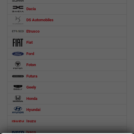
Dacia
DS Automobiles
Etrusco
Fiat
Ford
Foton
Futura
Geely
Honda
Hyundai
Isuzu
Iveco