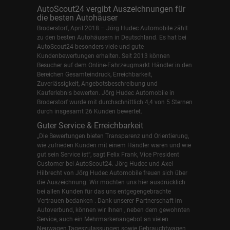
AutoScout24 vergibt Auszeichnungen für
die besten Autohäuser
Broderstorf, April 2018 – Jörg Hudec Automobile zählt
zu den besten Autohäusern in Deutschland. Es hat bei
AutoScout24 besonders viele und gute
Kundenbewertungen erhalten. Seit 2013 können
Besucher auf dem Online-Fahrzeugmarkt Händler in den
Bereichen Gesamteindruck, Erreichbarkeit,
Zuverlässigkeit, Angebotsbeschreibung und
Kauferlebnis bewerten. Jörg Hudec Automobile in
Broderstorf wurde mit durchschnittlich 4,4 von 5 Sternen
durch insgesamt 26 Kunden bewertet.
Guter Service & Erreichbarkeit
„Die Bewertungen bieten Transparenz und Orientierung,
wie zufrieden Kunden mit einem Händler waren und wie
gut sein Service ist“, sagt Felix Frank, Vice President
Customer bei AutoScout24.
Jörg Hudec und Axel
Hilbrecht
von Jörg Hudec Automobile freuen sich über
die Auszeichnung. Wir möchten uns hier ausdrücklich
bei allen Kunden für das uns entgegengebrachte
Vertrauen bedanken . Dank unserer Partnerschaft im
Autoverbund, können wir Ihnen , neben dem gewohnten
Service, auch ein Mehrmarkenangebot an vielen
Neuwagen,Tageszulassungen sowie Gebrauchtwagen