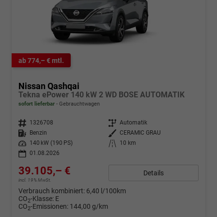
ab 774,– € mtl.
Nissan Qashqai
Tekna ePower 140 kW 2 WD BOSE AUTOMATIK
sofort lieferbar
Gebrauchtwagen
Fahrzeugnr.
1326708
Getriebe
Automatik
Kraftstoff
Benzin
Außenfarbe
CERAMIC GRAU
Leistung
140 kW (190 PS)
Kilometerstand
10 km
01.08.2026
39.105,– €
Details
incl. 19% MwSt.
Verbrauch kombiniert:
6,40 l/100km
CO
-Klasse:
E
2
CO
-Emissionen:
144,00 g/km
2