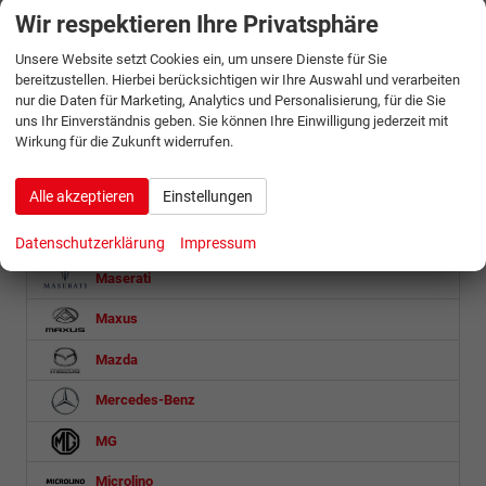
Wir respektieren Ihre Privatsphäre
Jaecoo
Unsere Website setzt Cookies ein, um unsere Dienste für Sie
Jeep
bereitzustellen. Hierbei berücksichtigen wir Ihre Auswahl und verarbeiten
nur die Daten für Marketing, Analytics und Personalisierung, für die Sie
KGM
uns Ihr Einverständnis geben. Sie können Ihre Einwilligung jederzeit mit
Wirkung für die Zukunft widerrufen.
Kia
Alle akzeptieren
Einstellungen
Lynk & Co
MAN
Datenschutzerklärung
Impressum
Maserati
Maxus
Mazda
Mercedes-Benz
MG
Microlino