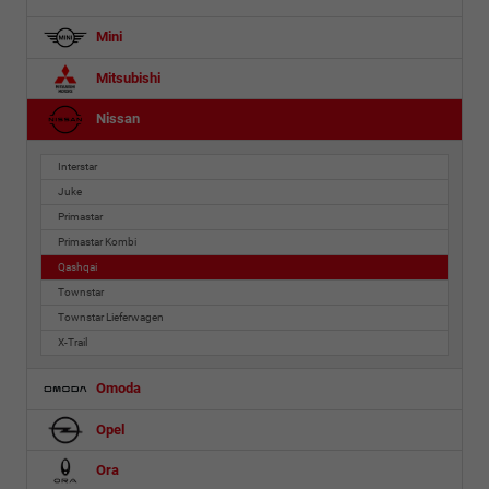
Mini
Mitsubishi
Nissan
Interstar
Juke
Primastar
Primastar Kombi
Qashqai
Townstar
Townstar Lieferwagen
X-Trail
Omoda
Opel
Ora