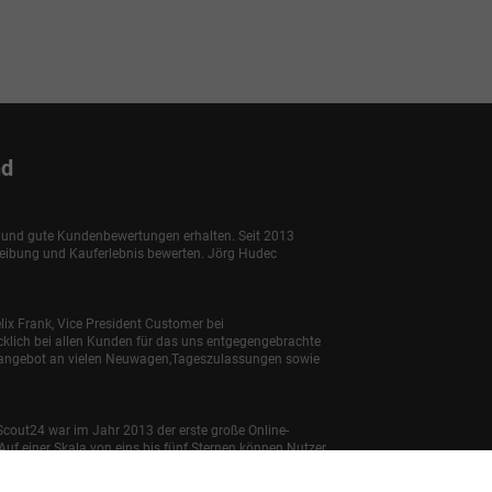
nd
e und gute Kundenbewertungen erhalten. Seit 2013
reibung und Kauferlebnis bewerten. Jörg Hudec
lix Frank, Vice President Customer bei
klich bei allen Kunden für das uns entgegengebrachte
enangebot an vielen Neuwagen,Tageszulassungen sowie
Scout24 war im Jahr 2013 der erste große Online-
uf einer Skala von eins bis fünf Sternen können Nutzer
bnis. Zudem können Kunden angeben, ob sie ein