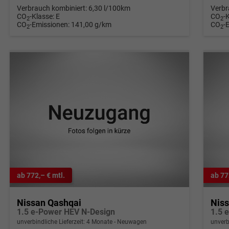
Verbrauch kombiniert:
6,30 l/100km
Verbr
CO
-Klasse:
E
CO
-
2
2
CO
-Emissionen:
141,00 g/km
CO
-
2
2
ab 772,– € mtl.
ab 77
Nissan Qashqai
Nis
1.5 e-Power HEV N-Design
1.5 
unverbindliche Lieferzeit:
4 Monate
Neuwagen
unverb