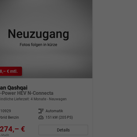
8,– € mtl.
san Qashqai
e-Power HEV N-Connecta
indliche Lieferzeit:
4 Monate
Neuwagen
310929
Getriebe
Automatik
brid Benzin
Leistung
151 kW (205 PS)
274,– €
Details
9% MwSt.