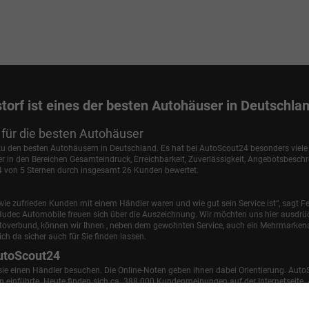
torf ist eines der besten Autohäuser in Deutschla
für die besten Autohäuser
 zu den besten Autohäusern in Deutschland. Es hat bei AutoScout24 besonders viel
in den Bereichen Gesamteindruck, Erreichbarkeit, Zuverlässigkeit, Angebotsbesch
,4 von 5 Sternen durch insgesamt 26 Kunden bewertet.
ie zufrieden Kunden mit einem Händler waren und wie gut sein Service ist“, sagt Fe
udec Automobile freuen sich über die Auszeichnung. Wir möchten uns hier ausdrüc
utoverbund, können wir Ihnen , neben dem gewohnten Service, auch ein Mehrmark
ch da sicher auch für Sie finden lassen.
utoScout24
 sie einen Händler besuchen. Die Online-Noten geben ihnen dabei Orientierung. Auto
einführte. Heute finden sich ca. 388.000 Kundenmeinungen auf der Internetseite. A
samteindruck, Erreichbarkeit, Zuverlässigkeit, Angebotsbeschreibung und Kauferle