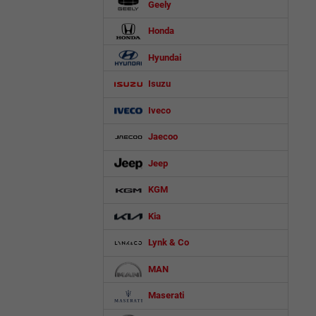
Geely
Honda
Hyundai
Isuzu
Iveco
Jaecoo
Jeep
KGM
Kia
Lynk & Co
MAN
Maserati