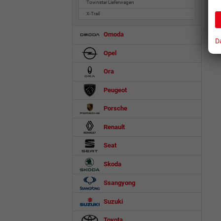
Townstar Lieferwagen
X-Trail
Omoda
D
Opel
Ora
Peugeot
Porsche
Renault
Seat
Skoda
Ssangyong
Suzuki
Toyota