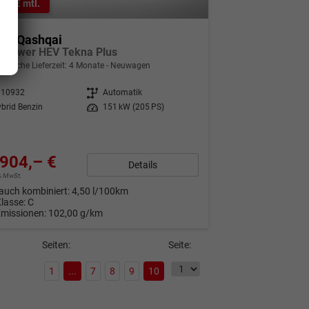
0,– € mtl.
san Qashqai
e-Power HEV Tekna Plus
indliche Lieferzeit:
4 Monate
Neuwagen
310932
Getriebe
Automatik
brid Benzin
Leistung
151 kW (205 PS)
904,– €
Details
9% MwSt.
auch kombiniert:
4,50 l/100km
Klasse:
C
Emissionen:
102,00 g/km
Seiten:
Seite:
1
...
7
8
9
10