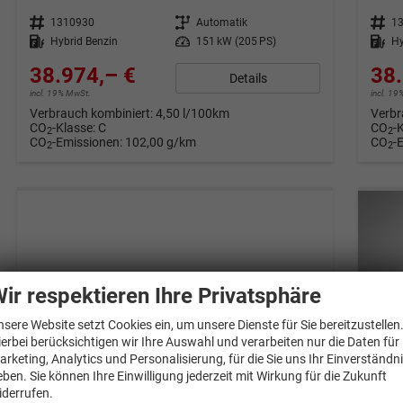
Fahrzeugnr.
1310930
Getriebe
Automatik
Fahrzeugnr.
1
Kraftstoff
Hybrid Benzin
Leistung
151 kW (205 PS)
Kraftstoff
Hy
38.974,– €
38.
Details
incl. 19% MwSt.
incl. 1
Verbrauch kombiniert:
4,50 l/100km
Verbr
CO
-Klasse:
C
CO
-
2
2
CO
-Emissionen:
102,00 g/km
CO
-
2
2
ir respektieren Ihre Privatsphäre
nsere Website setzt Cookies ein, um unsere Dienste für Sie bereitzustellen
ierbei berücksichtigen wir Ihre Auswahl und verarbeiten nur die Daten für
arketing, Analytics und Personalisierung, für die Sie uns Ihr Einverständn
eben. Sie können Ihre Einwilligung jederzeit mit Wirkung für die Zukunft
iderrufen.