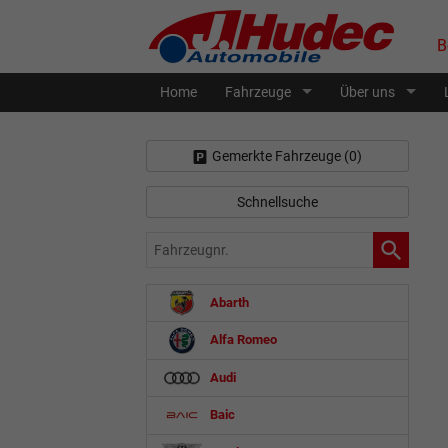
B
Home
Fahrzeuge
Über uns
Gemerkte Fahrzeuge (
0
)
Schnellsuche
Fahrzeugnr.
Abarth
Alfa Romeo
Audi
Baic