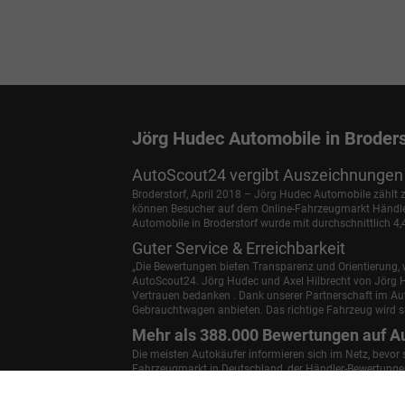
Jörg Hudec Automobile in Broders
AutoScout24 vergibt Auszeichnungen 
Broderstorf, April 2018 – Jörg Hudec Automobile zählt
können Besucher auf dem Online-Fahrzeugmarkt Händler 
Automobile in Broderstorf wurde mit durchschnittlich 4
Guter Service & Erreichbarkeit
„Die Bewertungen bieten Transparenz und Orientierung, w
AutoScout24.
Jörg Hudec und Axel Hilbrecht
von Jörg H
Vertrauen bedanken . Dank unserer Partnerschaft im A
Gebrauchtwagen anbieten. Das richtige Fahrzeug wird si
Mehr als 388.000 Bewertungen auf A
Die meisten Autokäufer informieren sich im Netz, bevor
Fahrzeugmarkt in Deutschland, der Händler-Bewertungen 
die Autohäuser für die folgenden Bereiche bewerten: Ge
Autohaus weiterempfehlen.