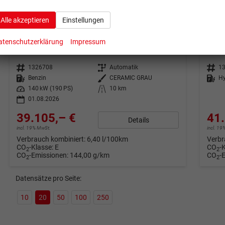
ab 774,– € mtl.
ab 83
Alle akzeptieren
Einstellungen
Nissan Qashqai
Nis
Tekna ePower 140 kW 2 WD BOSE AUTOMATIK
1.5 
atenschutzerklärung
Impressum
sofort lieferbar
Gebrauchtwagen
unverb
Fahrzeugnr.
1326708
Getriebe
Automatik
Fahrzeugnr.
1
Kraftstoff
Benzin
Außenfarbe
CERAMIC GRAU
Kraftstoff
Hy
Leistung
140 kW (190 PS)
Kilometerstand
10 km
01.08.2026
39.105,– €
41.
Details
incl. 19% MwSt.
incl. 1
Verbrauch kombiniert:
6,40 l/100km
Verbr
CO
-Klasse:
E
CO
-
2
2
CO
-Emissionen:
144,00 g/km
CO
-
2
2
Datensätze pro Seite:
10
20
50
100
250