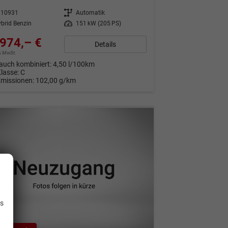
310931
Getriebe
Automatik
brid Benzin
Leistung
151 kW (205 PS)
974,– €
Details
9% MwSt.
auch kombiniert:
4,50 l/100km
Klasse:
C
Emissionen:
102,00 g/km
.
is