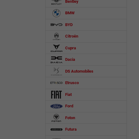
Bentley
BMW
BYD
Citroën
Cupra
Dacia
DS Automobiles
Etrusco
Fiat
Ford
Foton
Futura