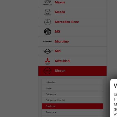
Maxus
Mazda
Mercedes-Benz
MG
Microlino
Mini
Mitsubishi
Nissan
Interstar
W
Juke
U
Primastar
H
Primastar Kombi
M
Qashqai
g
Townstar
w