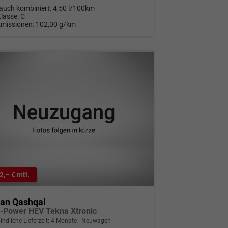
auch kombiniert:
4,50 l/100km
Klasse:
C
Emissionen:
102,00 g/km
2,– € mtl.
san Qashqai
e-Power HEV Tekna Xtronic
indliche Lieferzeit:
4 Monate
Neuwagen