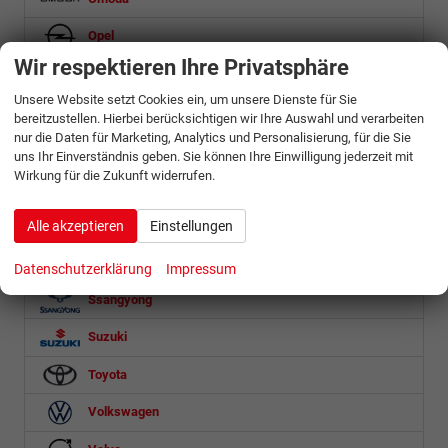
Opel
Wir respektieren Ihre Privatsphäre
Ora
Unsere Website setzt Cookies ein, um unsere Dienste für Sie
Peugeot
bereitzustellen. Hierbei berücksichtigen wir Ihre Auswahl und verarbeiten
nur die Daten für Marketing, Analytics und Personalisierung, für die Sie
Porsche
uns Ihr Einverständnis geben. Sie können Ihre Einwilligung jederzeit mit
Wirkung für die Zukunft widerrufen.
Renault
Seat
Alle akzeptieren
Einstellungen
Skoda
Datenschutzerklärung
Impressum
Ssangyong
Suzuki
Toyota
Volkswagen