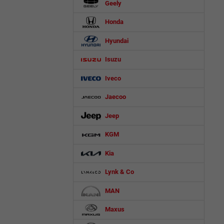
Geely
Honda
Hyundai
Isuzu
Iveco
Jaecoo
Jeep
KGM
Kia
Lynk & Co
MAN
Maxus