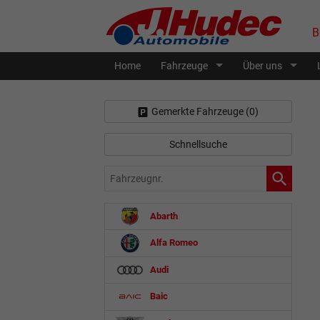
B
Home
Fahrzeuge
Über uns
Gemerkte Fahrzeuge (
0
)
Schnellsuche
Fahrzeugnr.
Abarth
Alfa Romeo
Audi
Baic