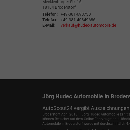
Mecklenburger Str. 16
18184
Broderstorf
Telefon:
+49-381-693730
Telefax:
+49-381-40349686
E-Mail:
verkauf@hudec-automobile.de
Jörg Hudec Automobile in Broders
AutoScout24 vergibt Auszeichnungen 
Broderstorf, April 2018 – Jörg Hudec Automobile zählt
können Besucher auf dem Online-Fahrzeugmarkt Händler 
Automobile in Broderstorf wurde mit durchschnittlich 4