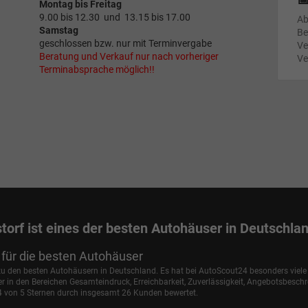
Montag bis Freitag
9.00 bis 12.30 und 13.15 bis 17.00
Ab
Samstag
Be
geschlossen bzw. nur mit Terminvergabe
Ve
Beratung und Verkauf nur nach vorheriger
Ve
Terminabsprache möglich!!
torf ist eines der besten Autohäuser in Deutschla
für die besten Autohäuser
 zu den besten Autohäusern in Deutschland. Es hat bei AutoScout24 besonders viel
in den Bereichen Gesamteindruck, Erreichbarkeit, Zuverlässigkeit, Angebotsbesch
,4 von 5 Sternen durch insgesamt 26 Kunden bewertet.