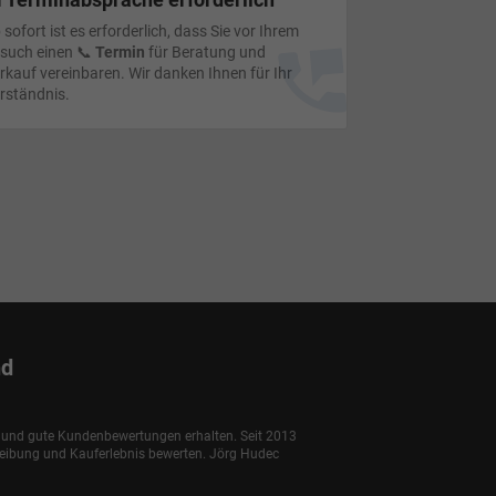
 sofort ist es erforderlich, dass Sie vor Ihrem
such einen 📞
Termin
für Beratung und
rkauf vereinbaren. Wir danken Ihnen für Ihr
rständnis.
nd
e und gute Kundenbewertungen erhalten. Seit 2013
reibung und Kauferlebnis bewerten. Jörg Hudec