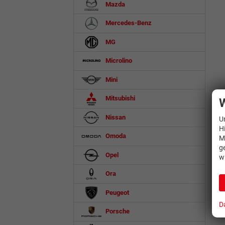
Mazda
Mercedes-Benz
MG
Microlino
Mini
Mitsubishi
W
Nissan
U
H
Omoda
M
g
Opel
w
Ora
Peugeot
D
Porsche