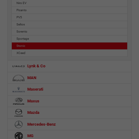
Niro EV
Picanto
PV5
Seltos
Sorento
Sportage
Stonic
XCeed
Lynk & Co
MAN
Maserati
Maxus
Mazda
Mercedes-Benz
MG