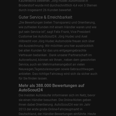
Kauferlebnis bewerten. Jörg Hudec Automobile in
Broderstorf wurde mit durchschnittlich 4,4 von 5 Sternen
durch insgesamt 26 Kunden bewertet.
Guter Service & Erreichbarkeit
„Die Bewertungen bieten Transparenz und Orientierung,
wie zufrieden Kunden mit einem Händler waren und wie
gut sein Service ist“, sagt Felix Frank, Vice President
Customer bei AutoScout24.
Jörg Hudec und Axel
Hilbrecht
von Jörg Hudec Automobile freuen sich über
die Auszeichnung. Wir möchten uns hier ausdrücklich
bei allen Kunden für das uns entgegengebrachte
Vertrauen bedanken . Dank unserer Partnerschaft im
Autoverbund, können wir Ihnen , neben dem gewohnten
Service, auch ein Mehrmarkenangebot an vielen
Neuwagen,Tageszulassungen sowie Gebrauchtwagen
anbieten. Das richtige Fahrzeug wird sich da sicher auch
für Sie finden lassen.
Mehr als 388.000 Bewertungen auf
AutoScout24
Die meisten Autokäufer informieren sich im Netz, bevor
sie einen Händler besuchen. Die Online-Noten geben
ihnen dabei Orientierung. AutoScout24 war im Jahr
2013 der erste große Online-Fahrzeugmarkt in
Deutschland, der Händler-Bewertungen einführte. Heute