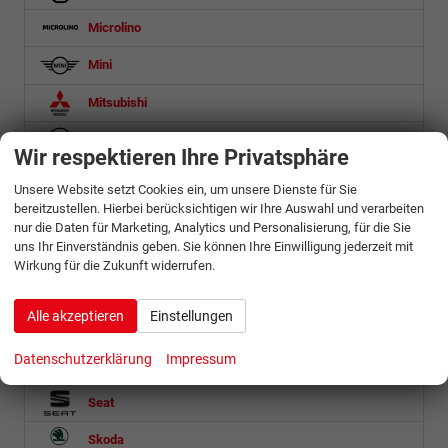
Microlino
Mini
Mitsubishi
Nissan
Wir respektieren Ihre Privatsphäre
Omoda
Unsere Website setzt Cookies ein, um unsere Dienste für Sie
bereitzustellen. Hierbei berücksichtigen wir Ihre Auswahl und verarbeiten
Opel
nur die Daten für Marketing, Analytics und Personalisierung, für die Sie
uns Ihr Einverständnis geben. Sie können Ihre Einwilligung jederzeit mit
Ora
Wirkung für die Zukunft widerrufen.
Peugeot
Alle akzeptieren
Einstellungen
Porsche
Datenschutzerklärung
Impressum
Renault
Seat
Skoda