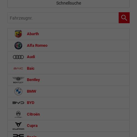
Schnellsuche
Fahrzeugnr.
Abarth
Alfa Romeo
Audi
Baic
Bentley
BMW
BYD
Citroën
Cupra
Dacia