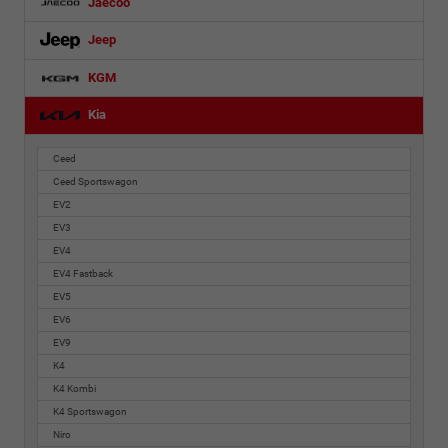
Jaecoo
Jeep
KGM
Kia
Ceed
Ceed Sportswagon
EV2
EV3
EV4
EV4 Fastback
EV5
EV6
EV9
K4
K4 Kombi
K4 Sportswagon
Niro