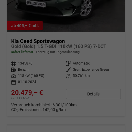
ab 405,– € mtl.
Kia Ceed Sportswagon
Gold (Gold) 1.5 T-GDI 118kW (160 PS) 7-DCT
sofort lieferbar
Fahrzeug mit Tageszulassung
Fahrzeugnr.
1345876
Getriebe
Automatik
Kraftstoff
Benzin
Außenfarbe
Grün, Experience Green
Leistung
118 kW (160 PS)
Kilometerstand
50.761 km
01.10.2024
20.479,– €
Details
incl. 19% MwSt.
Verbrauch kombiniert:
6,30 l/100km
CO
-Emissionen:
142,00 g/km
2