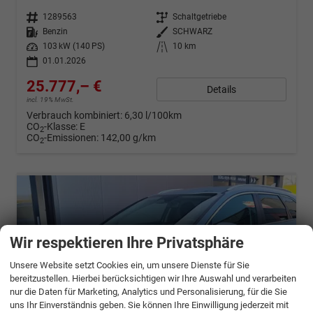
Fahrzeugnr.
1289563
Getriebe
Schaltgetriebe
Kraftstoff
Benzin
Außenfarbe
SCHWARZ
Leistung
103 kW (140 PS)
Kilometerstand
10 km
01.01.2026
25.777,– €
Details
incl. 19% MwSt.
Verbrauch kombiniert:
6,30 l/100km
CO
-Klasse:
E
2
CO
-Emissionen:
142,00 g/km
2
Wir respektieren Ihre Privatsphäre
Unsere Website setzt Cookies ein, um unsere Dienste für Sie
bereitzustellen. Hierbei berücksichtigen wir Ihre Auswahl und verarbeiten
nur die Daten für Marketing, Analytics und Personalisierung, für die Sie
uns Ihr Einverständnis geben. Sie können Ihre Einwilligung jederzeit mit