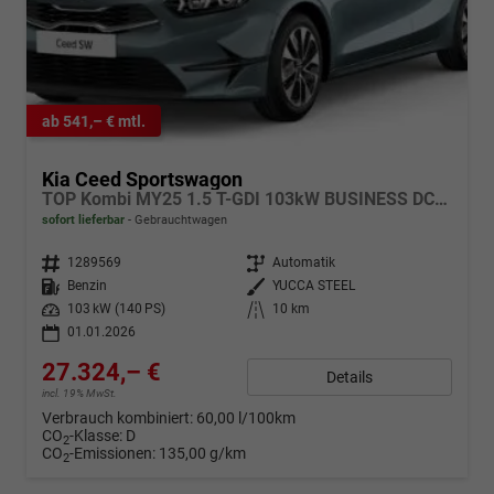
ab 541,– € mtl.
Kia Ceed Sportswagon
TOP Kombi MY25 1.5 T-GDI 103kW BUSINESS DCT7
sofort lieferbar
Gebrauchtwagen
Fahrzeugnr.
1289569
Getriebe
Automatik
Kraftstoff
Benzin
Außenfarbe
YUCCA STEEL
Leistung
103 kW (140 PS)
Kilometerstand
10 km
01.01.2026
27.324,– €
Details
incl. 19% MwSt.
Verbrauch kombiniert:
60,00 l/100km
CO
-Klasse:
D
2
CO
-Emissionen:
135,00 g/km
2