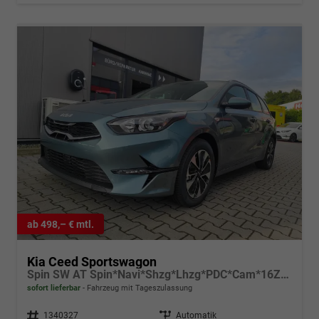
ab 498,– € mtl.
Kia Ceed Sportswagon
Spin SW AT Spin*Navi*Shzg*Lhzg*PDC*Cam*16Zoll
sofort lieferbar
Fahrzeug mit Tageszulassung
Fahrzeugnr.
1340327
Getriebe
Automatik