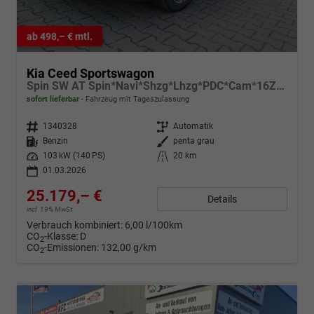
ab 498,– € mtl.
Kia Ceed Sportswagon
Spin SW AT Spin*Navi*Shzg*Lhzg*PDC*Cam*16Zoll
sofort lieferbar
Fahrzeug mit Tageszulassung
Fahrzeugnr.
1340328
Getriebe
Automatik
Kraftstoff
Benzin
Außenfarbe
penta grau
Leistung
103 kW (140 PS)
Kilometerstand
20 km
01.03.2026
25.179,– €
Details
incl. 19% MwSt.
Verbrauch kombiniert:
6,00 l/100km
CO
-Klasse:
D
2
CO
-Emissionen:
132,00 g/km
2