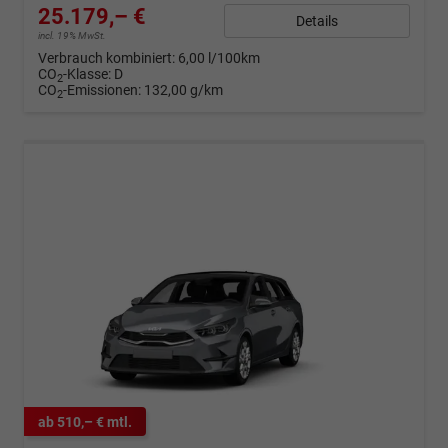
25.179,– €
Details
incl. 19% MwSt.
Verbrauch kombiniert:
6,00 l/100km
CO
-Klasse:
D
2
CO
-Emissionen:
132,00 g/km
2
ab 510,– € mtl.