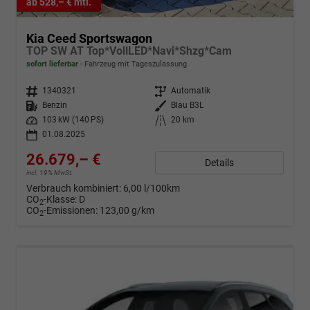
ab 528,– € mtl.
Kia Ceed Sportswagon
TOP SW AT Top*VollLED*Navi*Shzg*Cam
sofort lieferbar
Fahrzeug mit Tageszulassung
Fahrzeugnr.
1340321
Getriebe
Automatik
Kraftstoff
Benzin
Außenfarbe
Blau B3L
Leistung
103 kW (140 PS)
Kilometerstand
20 km
01.08.2025
26.679,– €
Details
incl. 19% MwSt.
Verbrauch kombiniert:
6,00 l/100km
CO
-Klasse:
D
2
CO
-Emissionen:
123,00 g/km
2