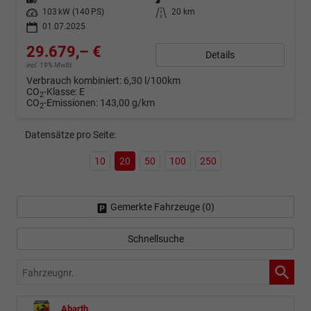
Leistung
103 kW (140 PS)
Kilometerstand
20 km
01.07.2025
29.679,– €
Details
incl. 19% MwSt.
Verbrauch kombiniert:
6,30 l/100km
CO
-Klasse:
E
2
CO
-Emissionen:
143,00 g/km
2
Datensätze pro Seite:
10
20
50
100
250
Gemerkte Fahrzeuge (
0
)
Schnellsuche
Fahrzeugnr.
Abarth