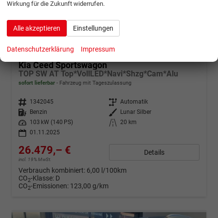
Wirkung für die Zukunft widerrufen.
Alle akzeptieren
Einstellungen
ab 524,– € mtl.
Datenschutzerklärung
Impressum
Kia Ceed Sportswagon
TOP SW AT Top*VollLED*Navi*Shzg*Cam*Alu
sofort lieferbar
Fahrzeug mit Tageszulassung
Fahrzeugnr.
1342045
Getriebe
Automatik
Kraftstoff
Benzin
Außenfarbe
Lunar Silber
Leistung
103 kW (140 PS)
Kilometerstand
20 km
01.11.2025
26.479,– €
Details
incl. 19% MwSt.
Verbrauch kombiniert:
6,00 l/100km
CO
-Klasse:
D
2
CO
-Emissionen:
123,00 g/km
2