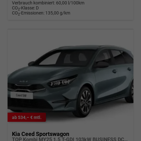
Verbrauch kombiniert:
60,00 l/100km
CO
-Klasse:
D
2
CO
-Emissionen:
135,00 g/km
2
ab 534,– € mtl.
Kia Ceed Sportswagon
TOP Kombi MY25 1.5 T-GDI 103kW BUSINESS DCT7