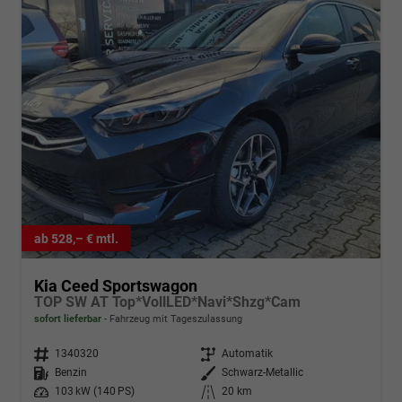
ab 528,– € mtl.
Kia Ceed Sportswagon
TOP SW AT Top*VollLED*Navi*Shzg*Cam
sofort lieferbar
Fahrzeug mit Tageszulassung
Fahrzeugnr.
1340320
Getriebe
Automatik
Kraftstoff
Benzin
Außenfarbe
Schwarz-Metallic
Leistung
103 kW (140 PS)
Kilometerstand
20 km