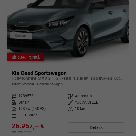
ab 534,– € mtl.
Kia Ceed Sportswagon
TOP Kombi MY25 1.5 T-GDI 103kW BUSINESS DCT7
sofort lieferbar
Gebrauchtwagen
Fahrzeugnr.
1289572
Getriebe
Automatik
Kraftstoff
Benzin
Außenfarbe
YUCCA STEEL
Leistung
103 kW (140 PS)
Kilometerstand
10 km
01.01.2026
26.967,– €
Details
incl. 19% MwSt.