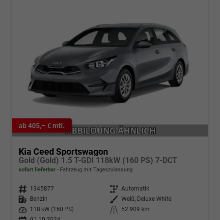
ab 405,– € mtl.
Kia Ceed Sportswagon
Gold (Gold) 1.5 T-GDI 118kW (160 PS) 7-DCT
sofort lieferbar
Fahrzeug mit Tageszulassung
Fahrzeugnr.
1345877
Getriebe
Automatik
Kraftstoff
Benzin
Außenfarbe
Weiß, Deluxe White
Leistung
118 kW (160 PS)
Kilometerstand
52.909 km
01.10.2024