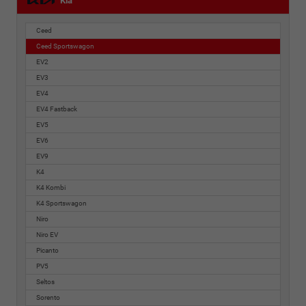
Kia
Ceed
Ceed Sportswagon
EV2
EV3
EV4
EV4 Fastback
EV5
EV6
EV9
K4
K4 Kombi
K4 Sportswagon
Niro
Niro EV
Picanto
PV5
Seltos
Sorento