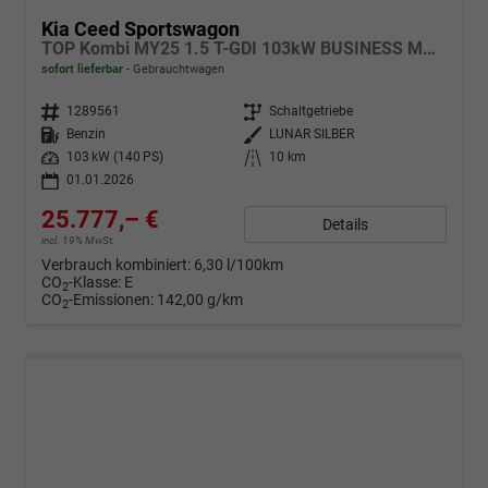
Kia Ceed Sportswagon
TOP Kombi MY25 1.5 T-GDI 103kW BUSINESS MAN6
sofort lieferbar
Gebrauchtwagen
Fahrzeugnr.
1289561
Getriebe
Schaltgetriebe
Kraftstoff
Benzin
Außenfarbe
LUNAR SILBER
Leistung
103 kW (140 PS)
Kilometerstand
10 km
01.01.2026
25.777,– €
Details
incl. 19% MwSt.
Verbrauch kombiniert:
6,30 l/100km
CO
-Klasse:
E
2
CO
-Emissionen:
142,00 g/km
2