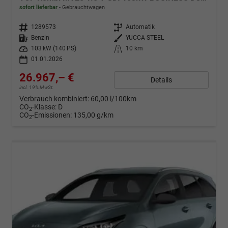
sofort lieferbar
Gebrauchtwagen
Fahrzeugnr.
1289573
Getriebe
Automatik
Kraftstoff
Benzin
Außenfarbe
YUCCA STEEL
Leistung
103 kW (140 PS)
Kilometerstand
10 km
01.01.2026
26.967,– €
Details
incl. 19% MwSt.
Verbrauch kombiniert:
60,00 l/100km
CO
-Klasse:
D
2
CO
-Emissionen:
135,00 g/km
2