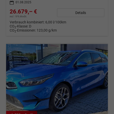
01.08.2025
26.679,– €
Details
incl. 19% MwSt.
Verbrauch kombiniert:
6,00 l/100km
CO
-Klasse:
D
2
CO
-Emissionen:
123,00 g/km
2