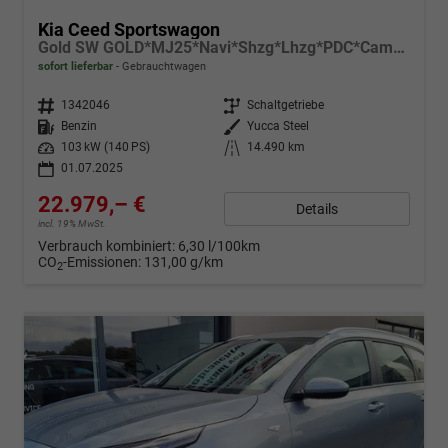
Kia Ceed Sportswagon
Gold SW GOLD*MJ25*Navi*Shzg*Lhzg*PDC*Cam*16Zoll*
sofort lieferbar
Gebrauchtwagen
Fahrzeugnr.
1342046
Getriebe
Schaltgetriebe
Kraftstoff
Benzin
Außenfarbe
Yucca Steel
Leistung
103 kW (140 PS)
Kilometerstand
14.490 km
01.07.2025
22.979,– €
Details
incl. 19% MwSt.
Verbrauch kombiniert:
6,30 l/100km
CO
-Emissionen:
131,00 g/km
2