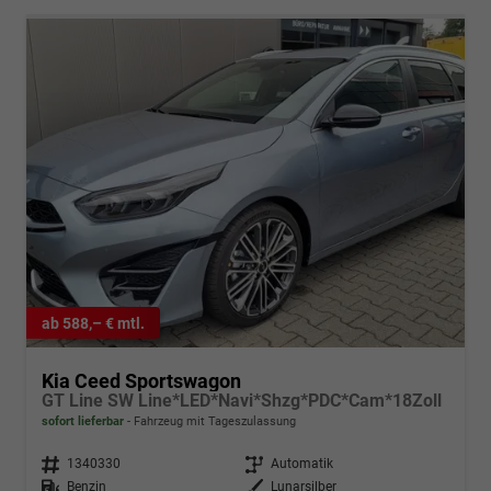
ab 588,– € mtl.
Kia Ceed Sportswagon
GT Line SW Line*LED*Navi*Shzg*PDC*Cam*18Zoll
sofort lieferbar
Fahrzeug mit Tageszulassung
Fahrzeugnr.
1340330
Getriebe
Automatik
Kraftstoff
Benzin
Außenfarbe
Lunarsilber