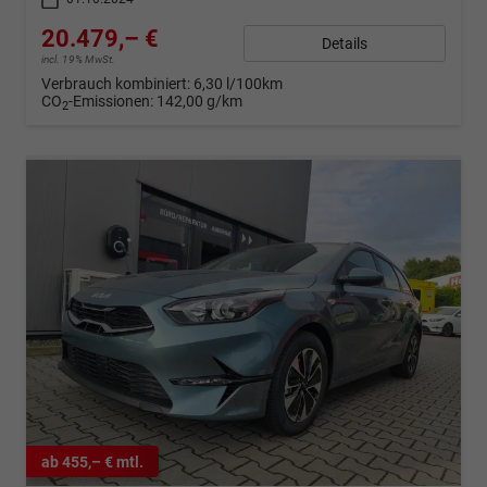
20.479,– €
Details
incl. 19% MwSt.
Verbrauch kombiniert:
6,30 l/100km
CO
-Emissionen:
142,00 g/km
2
ab 455,– € mtl.