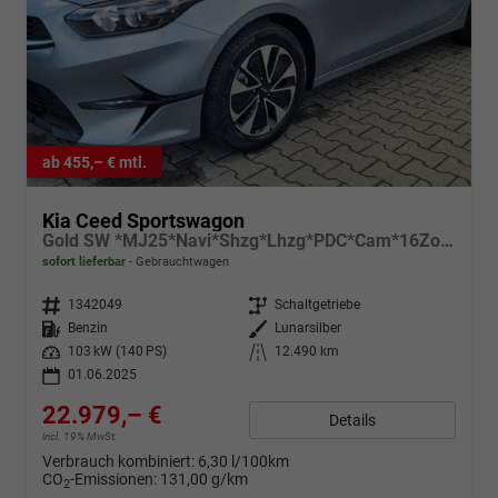
ab 455,– € mtl.
Kia Ceed Sportswagon
Gold SW *MJ25*Navi*Shzg*Lhzg*PDC*Cam*16Zoll*
sofort lieferbar
Gebrauchtwagen
Fahrzeugnr.
1342049
Getriebe
Schaltgetriebe
Kraftstoff
Benzin
Außenfarbe
Lunarsilber
Leistung
103 kW (140 PS)
Kilometerstand
12.490 km
01.06.2025
22.979,– €
Details
incl. 19% MwSt.
Verbrauch kombiniert:
6,30 l/100km
CO
-Emissionen:
131,00 g/km
2