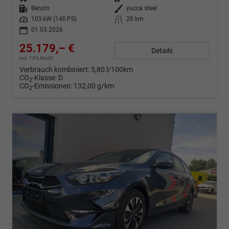
Kraftstoff
Benzin
Außenfarbe
yucca steel
Leistung
103 kW (140 PS)
Kilometerstand
20 km
01.03.2026
25.179,– €
Details
incl. 19% MwSt.
Verbrauch kombiniert:
5,80 l/100km
CO
-Klasse:
D
2
CO
-Emissionen:
132,00 g/km
2