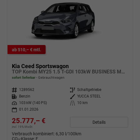
ab 510,– € mtl.
Kia Ceed Sportswagon
TOP Kombi MY25 1.5 T-GDI 103kW BUSINESS MAN6
sofort lieferbar
Gebrauchtwagen
Fahrzeugnr.
1289562
Getriebe
Schaltgetriebe
Kraftstoff
Benzin
Außenfarbe
YUCCA STEEL
Leistung
103 kW (140 PS)
Kilometerstand
10 km
01.01.2026
25.777,– €
Details
incl. 19% MwSt.
Verbrauch kombiniert:
6,30 l/100km
CO
-Klasse:
E