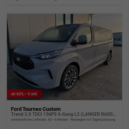
ab 825,– € mtl.
Ford Tourneo Custom
Trend 2.0 TDCi 136PS 6-Gang L2 (LANGER RADSTAND) H1, 5 Jahre Garantie, 8 Plätze, 16" Alu, Parksensoren vo/hi, Rückfahrkamera, LED-Scheinwerfer, Keyless, Sitzheizung, Radio 13" inkl. Wireless AndroidAuto/Apple CarPlay, Tempomat, Klimaautomatik vorn
unverbindliche Lieferzeit: 4,5 - 6 Monate
Neuwagen mit Tageszulassung