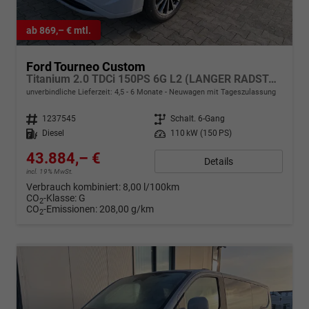
ab 869,– € mtl.
Ford Tourneo Custom
Titanium 2.0 TDCi 150PS 6G L2 (LANGER RADSTAND) H1, 5 Jahre Garantie, 8 Plätze, 17" Alu, Sitzheizung, Klimautomatik vo/hi, Privacy-Glas, Spiegel elektr. anklappbar, Parksensoren v/h, Rückfahrkamera, LED-Scheinwerfer, Keyless, Beheizte Frontscheibe, Radio 13"
unverbindliche Lieferzeit: 4,5 - 6 Monate
Neuwagen mit Tageszulassung
Fahrzeugnr.
1237545
Getriebe
Schalt. 6-Gang
Kraftstoff
Diesel
Leistung
110 kW (150 PS)
43.884,– €
Details
incl. 19% MwSt.
Verbrauch kombiniert:
8,00 l/100km
CO
-Klasse:
G
2
CO
-Emissionen:
208,00 g/km
2