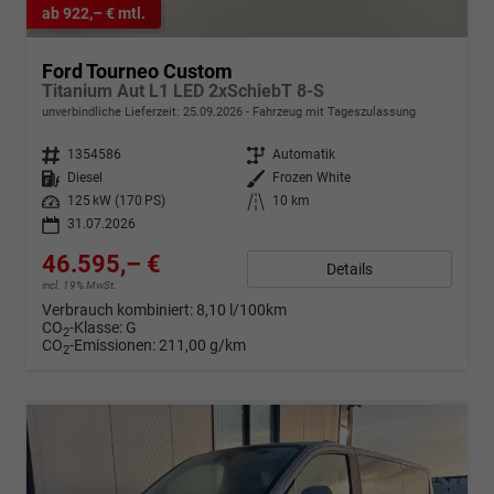
ab 922,– € mtl.
Ford Tourneo Custom
Titanium Aut L1 LED 2xSchiebT 8-S
unverbindliche Lieferzeit:
25.09.2026
Fahrzeug mit Tageszulassung
Fahrzeugnr.
1354586
Getriebe
Automatik
Kraftstoff
Diesel
Außenfarbe
Frozen White
Leistung
125 kW (170 PS)
Kilometerstand
10 km
31.07.2026
46.595,– €
Details
incl. 19% MwSt.
Verbrauch kombiniert:
8,10 l/100km
CO
-Klasse:
G
2
CO
-Emissionen:
211,00 g/km
2