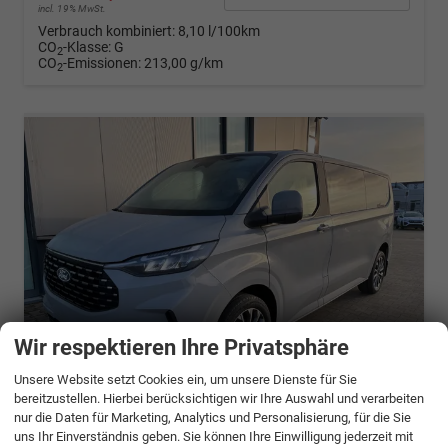
incl. 19% MwSt.
Verbrauch kombiniert:
8,10 l/100km
CO
-Klasse:
G
2
CO
-Emissionen:
213,00 g/km
2
Wir respektieren Ihre Privatsphäre
Unsere Website setzt Cookies ein, um unsere Dienste für Sie
ab 910,– € mtl.
bereitzustellen. Hierbei berücksichtigen wir Ihre Auswahl und verarbeiten
nur die Daten für Marketing, Analytics und Personalisierung, für die Sie
uns Ihr Einverständnis geben. Sie können Ihre Einwilligung jederzeit mit
Ford Tourneo Custom