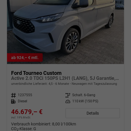
ab 924,– € mtl.
Ford Tourneo Custom
Active 2.0 TDCi 150PS L2H1 (LANG), 5J Garantie, 8 Plätze, Adaptiver Tempomat, Toter-Winkel, Alarm, 2 Schiebetüren, 17" Alu, Sitzheizung, 3-Zonen-Klimautomatik, Privacy-Glas, Spiegel elektr. anklappbar, Parksensoren v/h, Rückfahrkamera
unverbindliche Lieferzeit: 4,5 - 6 Monate
Neuwagen mit Tageszulassung
Fahrzeugnr.
1237555
Getriebe
Schalt. 6-Gang
Kraftstoff
Diesel
Leistung
110 kW (150 PS)
46.679,– €
Details
incl. 19% MwSt.
Verbrauch kombiniert:
8,00 l/100km
CO
-Klasse:
G
2