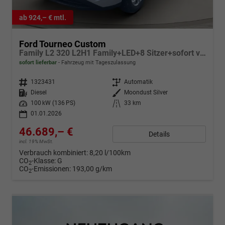
ab 924,– € mtl.
Ford Tourneo Custom
Family L2 320 L2H1 Family+LED+8 Sitzer+sofort verfügbar++
sofort lieferbar
Fahrzeug mit Tageszulassung
Fahrzeugnr.
1323431
Getriebe
Automatik
Kraftstoff
Diesel
Außenfarbe
Moondust Silver
Leistung
100 kW (136 PS)
Kilometerstand
33 km
01.01.2026
46.689,– €
Details
incl. 19% MwSt.
Verbrauch kombiniert:
8,20 l/100km
CO
-Klasse:
G
2
CO
-Emissionen:
193,00 g/km
2