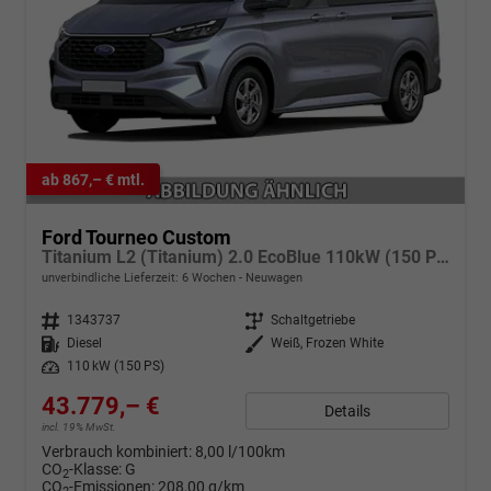
ab 867,– € mtl.
Ford Tourneo Custom
Titanium L2 (Titanium) 2.0 EcoBlue 110kW (150 PS) 6-Gang-Schaltgetriebe
unverbindliche Lieferzeit:
6 Wochen
Neuwagen
Fahrzeugnr.
1343737
Getriebe
Schaltgetriebe
Kraftstoff
Diesel
Außenfarbe
Weiß, Frozen White
Leistung
110 kW (150 PS)
43.779,– €
Details
incl. 19% MwSt.
Verbrauch kombiniert:
8,00 l/100km
CO
-Klasse:
G
2
CO
-Emissionen:
208,00 g/km