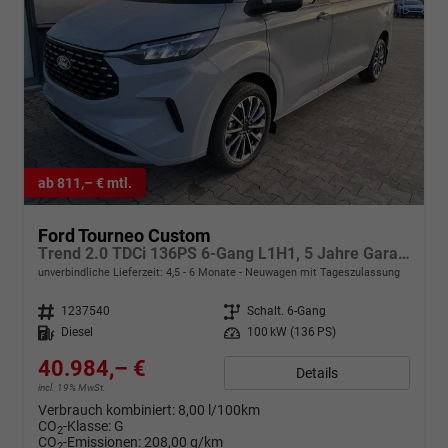
ab 811,– € mtl.
Ford Tourneo Custom
Trend 2.0 TDCi 136PS 6-Gang L1H1, 5 Jahre Garantie, 8 Plätze, 16" Alu, Parksensoren vo/hi, Rückfahrkamera, LED-Scheinwerfer, Keyless, Sitzheizung, Radio 13" inkl. Wireless AndroidAuto/Apple CarPlay, Tempomat, Klimaautomatik vo, Spurhaltehilfe
unverbindliche Lieferzeit: 4,5 - 6 Monate
Neuwagen mit Tageszulassung
Fahrzeugnr.
1237540
Getriebe
Schalt. 6-Gang
Kraftstoff
Diesel
Leistung
100 kW (136 PS)
40.984,– €
Details
incl. 19% MwSt.
Verbrauch kombiniert:
8,00 l/100km
CO
-Klasse:
G
2
CO
-Emissionen:
208,00 g/km
2