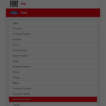
Fiat
Ford
Capri
E-Transit
E-Transit Custom
Explorer
Focus
Focus Turnier
Grand Tourneo
Kuga
Mustang Mach-E
Puma
Ranger
Raptor
Tourneo Connect
Tourneo Courier
Tourneo Custom
Transit