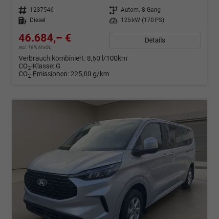
Fahrzeugnr.
1237546
Getriebe
Autom. 8-Gang
Kraftstoff
Diesel
Leistung
125 kW (170 PS)
46.684,– €
Details
incl. 19% MwSt.
Verbrauch kombiniert:
8,60 l/100km
CO
-Klasse:
G
2
CO
-Emissionen:
225,00 g/km
2