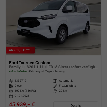
ab 909,– € mtl.
Ford Tourneo Custom
Family L1 320 L1H1 +LED+8 Sitzer+sofort verfügbar+
sofort lieferbar
Fahrzeug mit Tageszulassung
Fahrzeugnr.
1332719
Getriebe
Automatik
Kraftstoff
Diesel
Außenfarbe
Frozen White
Leistung
100 kW (136 PS)
Kilometerstand
29 km
01.01.2026
45.939,– €
Details