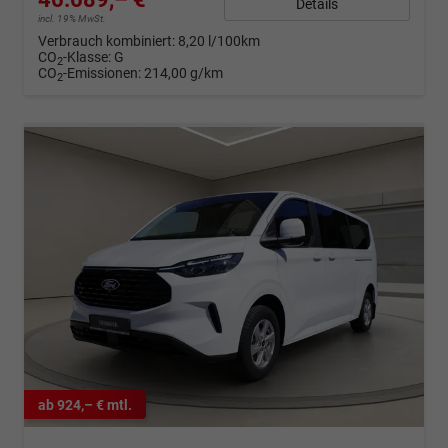
Details
incl. 19% MwSt.
Verbrauch kombiniert:
8,20 l/100km
CO
-Klasse:
G
2
CO
-Emissionen:
214,00 g/km
2
ab 924,– € mtl.