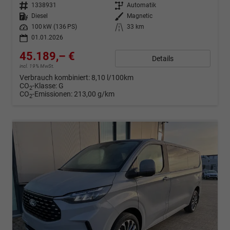
Fahrzeugnr.
1338931
Getriebe
Automatik
Kraftstoff
Diesel
Außenfarbe
Magnetic
Leistung
100 kW (136 PS)
Kilometerstand
33 km
01.01.2026
45.189,– €
Details
incl. 19% MwSt.
Verbrauch kombiniert:
8,10 l/100km
CO
-Klasse:
G
2
CO
-Emissionen:
213,00 g/km
2