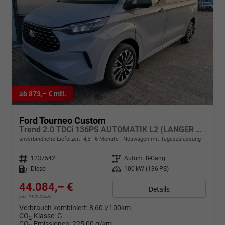
ab 873,– € mtl.
Ford Tourneo Custom
Trend 2.0 TDCi 136PS AUTOMATIK L2 (LANGER RADSTAND) H1, 5 Jahre Garantie, 8 Plätze, 16" Alu, Parksensoren vo/hi, Rückfahrkamera, LED-Scheinwerfer, Keyless, Sitzheizung, Radio 13" inkl. Wireless AndroidAuto/Apple CarPlay, Tempomat, Klimaautomatik
unverbindliche Lieferzeit: 4,5 - 6 Monate
Neuwagen mit Tageszulassung
Fahrzeugnr.
1237542
Getriebe
Autom. 8-Gang
Kraftstoff
Diesel
Leistung
100 kW (136 PS)
44.084,– €
Details
incl. 19% MwSt.
Verbrauch kombiniert:
8,60 l/100km
CO
-Klasse:
G
2
CO
-Emissionen:
225,00 g/km