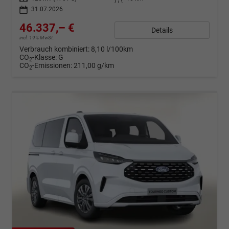
31.07.2026
46.337,– €
Details
incl. 19% MwSt.
Verbrauch kombiniert:
8,10 l/100km
CO
-Klasse:
G
2
CO
-Emissionen:
211,00 g/km
2