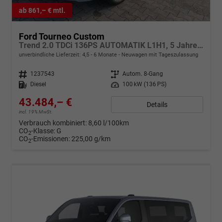
ab 861,– € mtl.
Ford Tourneo Custom
Trend 2.0 TDCi 136PS AUTOMATIK L1H1, 5 Jahre Garantie, 8 Plätze, 16" Alu, Parksensoren vo/hi, Rückfahrkamera, LED-Scheinwerfer, Keyless, Sitzheizung, Radio 13" inkl. Wireless AndroidAuto/Apple CarPlay, Tempomat, Klimaautomatik
unverbindliche Lieferzeit: 4,5 - 6 Monate
Neuwagen mit Tageszulassung
Fahrzeugnr.
1237543
Getriebe
Autom. 8-Gang
Kraftstoff
Diesel
Leistung
100 kW (136 PS)
43.484,– €
Details
incl. 19% MwSt.
Verbrauch kombiniert:
8,60 l/100km
CO
-Klasse:
G
2
CO
-Emissionen:
225,00 g/km
2