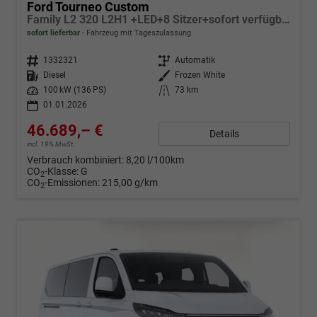
Ford Tourneo Custom
Family L2 320 L2H1 +LED+8 Sitzer+sofort verfügbar+
sofort lieferbar
Fahrzeug mit Tageszulassung
Fahrzeugnr.
1332321
Getriebe
Automatik
Kraftstoff
Diesel
Außenfarbe
Frozen White
Leistung
100 kW (136 PS)
Kilometerstand
73 km
01.01.2026
46.689,– €
Details
incl. 19% MwSt.
Verbrauch kombiniert:
8,20 l/100km
CO
-Klasse:
G
2
CO
-Emissionen:
215,00 g/km
2