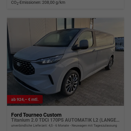
CO
-Emissionen:
208,00 g/km
2
ab 924,– € mtl.
Ford Tourneo Custom
Titanium 2.0 TDCi 170PS AUTOMATIK L2 (LANGER RADSTAND) H1, 5 Jahre Garantie, 8 Plätze, 17" Alu, Sitzheizung, Klimautomatik vo/hi, Privacy-Glas, Spiegel elektr., Parksensoren v/h, Rückfahrkamera, LED-Scheinwerfer, Keyless, Beheizte Frontscheibe, Radio 13" Wireles
unverbindliche Lieferzeit: 4,5 - 6 Monate
Neuwagen mit Tageszulassung