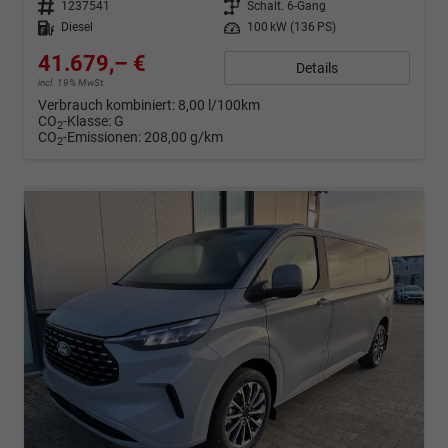
Fahrzeugnr.
1237541
Getriebe
Schalt. 6-Gang
Kraftstoff
Diesel
Leistung
100 kW (136 PS)
41.679,– €
Details
incl. 19% MwSt.
Verbrauch kombiniert:
8,00 l/100km
CO
-Klasse:
G
2
CO
-Emissionen:
208,00 g/km
2