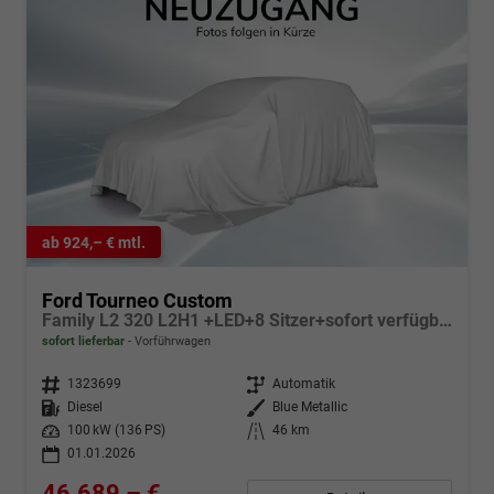
ab 924,– € mtl.
Ford Tourneo Custom
Family L2 320 L2H1 +LED+8 Sitzer+sofort verfügbar+
sofort lieferbar
Vorführwagen
Fahrzeugnr.
1323699
Getriebe
Automatik
Kraftstoff
Diesel
Außenfarbe
Blue Metallic
Leistung
100 kW (136 PS)
Kilometerstand
46 km
01.01.2026
46.689,– €