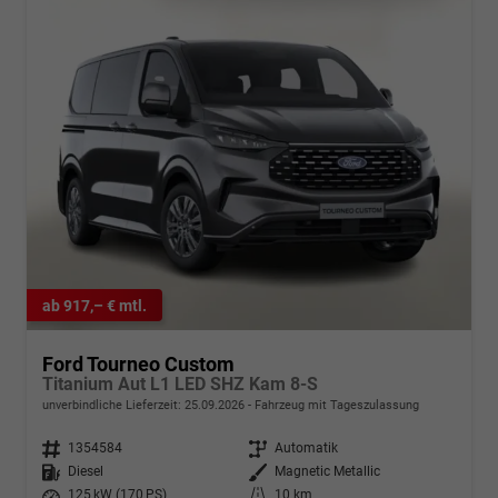
ab 917,– € mtl.
Ford Tourneo Custom
Titanium Aut L1 LED SHZ Kam 8-S
unverbindliche Lieferzeit:
25.09.2026
Fahrzeug mit Tageszulassung
Fahrzeugnr.
1354584
Getriebe
Automatik
Kraftstoff
Diesel
Außenfarbe
Magnetic Metallic
Leistung
125 kW (170 PS)
Kilometerstand
10 km