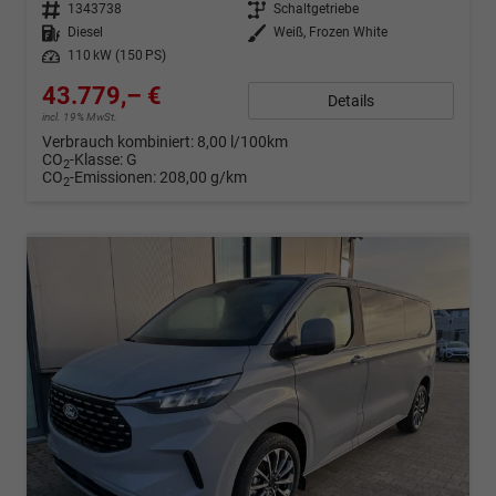
Fahrzeugnr.
1343738
Getriebe
Schaltgetriebe
Kraftstoff
Diesel
Außenfarbe
Weiß, Frozen White
Leistung
110 kW (150 PS)
43.779,– €
Details
incl. 19% MwSt.
Verbrauch kombiniert:
8,00 l/100km
CO
-Klasse:
G
2
CO
-Emissionen:
208,00 g/km
2