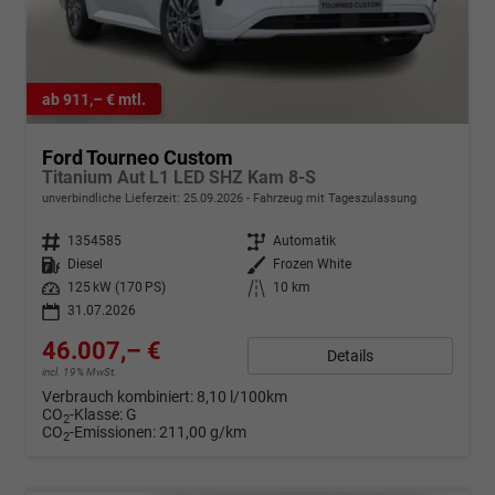
ab 911,– € mtl.
Ford Tourneo Custom
Titanium Aut L1 LED SHZ Kam 8-S
unverbindliche Lieferzeit:
25.09.2026
Fahrzeug mit Tageszulassung
Fahrzeugnr.
1354585
Getriebe
Automatik
Kraftstoff
Diesel
Außenfarbe
Frozen White
Leistung
125 kW (170 PS)
Kilometerstand
10 km
31.07.2026
46.007,– €
Details
incl. 19% MwSt.
Verbrauch kombiniert:
8,10 l/100km
CO
-Klasse:
G
2
CO
-Emissionen:
211,00 g/km
2