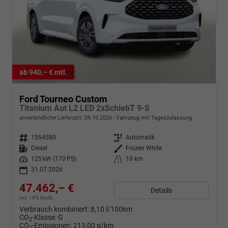
ab 940,– € mtl.
Ford Tourneo Custom
Titanium Aut L2 LED 2xSchiebT 9-S
unverbindliche Lieferzeit:
09.10.2026
Fahrzeug mit Tageszulassung
Fahrzeugnr.
1354580
Getriebe
Automatik
Kraftstoff
Diesel
Außenfarbe
Frozen White
Leistung
125 kW (170 PS)
Kilometerstand
10 km
31.07.2026
47.462,– €
Details
incl. 19% MwSt.
Verbrauch kombiniert:
8,10 l/100km
CO
-Klasse:
G
2
CO
-Emissionen:
213,00 g/km
2