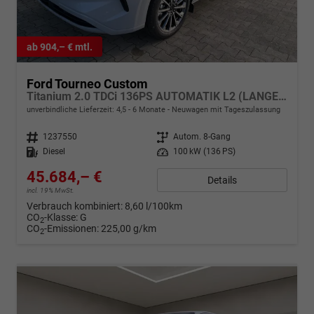
ab 904,– € mtl.
Ford Tourneo Custom
Titanium 2.0 TDCi 136PS AUTOMATIK L2 (LANGER RADSTAND) H1, 5 Jahre Garantie, 8 Plätze, 17" Alu, Sitzheizung, Klimautomatik vo/hi, Privacy-Glas, Spiegel elektr. anklappbar, Parksensoren v/h, Rückfahrkamera, LED-Scheinwerfer, Keyless, Beheizte Frontscheibe, Radio
unverbindliche Lieferzeit: 4,5 - 6 Monate
Neuwagen mit Tageszulassung
Fahrzeugnr.
1237550
Getriebe
Autom. 8-Gang
Kraftstoff
Diesel
Leistung
100 kW (136 PS)
45.684,– €
Details
incl. 19% MwSt.
Verbrauch kombiniert:
8,60 l/100km
CO
-Klasse:
G
2
CO
-Emissionen:
225,00 g/km
2