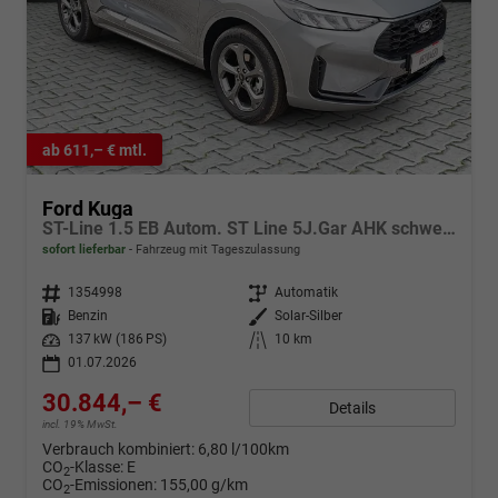
ab 611,– € mtl.
Ford Kuga
ST-Line 1.5 EB Autom. ST Line 5J.Gar AHK schwenkb
sofort lieferbar
Fahrzeug mit Tageszulassung
Fahrzeugnr.
1354998
Getriebe
Automatik
Kraftstoff
Benzin
Außenfarbe
Solar-Silber
Leistung
137 kW (186 PS)
Kilometerstand
10 km
01.07.2026
30.844,– €
Details
incl. 19% MwSt.
Verbrauch kombiniert:
6,80 l/100km
CO
-Klasse:
E
2
CO
-Emissionen:
155,00 g/km
2