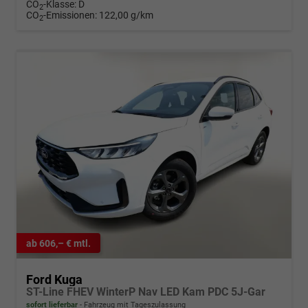
CO
-Klasse:
D
2
CO
-Emissionen:
122,00 g/km
2
ab 606,– € mtl.
Ford Kuga
ST-Line FHEV WinterP Nav LED Kam PDC 5J-Gar
sofort lieferbar
Fahrzeug mit Tageszulassung