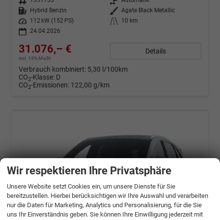
Fahrzeugnr.
1351733
Getriebe
Automatik
Kraftstoff
Hybrid Benzin
Außenfarbe
Agate Black Metallic
Leistung
112 kW (152 PS)
Kilometerstand
10 km
24.04.2026
31.076,– €
Details
incl. 19% MwSt.
Verbrauch kombiniert:
5,30 l/100km
CO
-Klasse:
D
2
CO
-Emissionen:
122,00 g/km
2
Wir respektieren Ihre Privatsphäre
Unsere Website setzt Cookies ein, um unsere Dienste für Sie
bereitzustellen. Hierbei berücksichtigen wir Ihre Auswahl und verarbeiten
nur die Daten für Marketing, Analytics und Personalisierung, für die Sie
uns Ihr Einverständnis geben. Sie können Ihre Einwilligung jederzeit mit