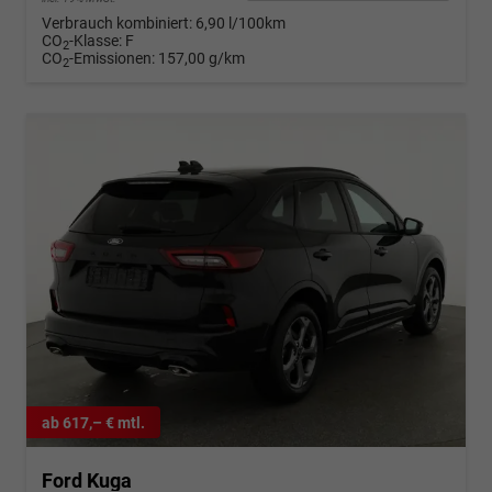
Verbrauch kombiniert:
6,90 l/100km
CO
-Klasse:
F
2
CO
-Emissionen:
157,00 g/km
2
ab 617,– € mtl.
Ford Kuga