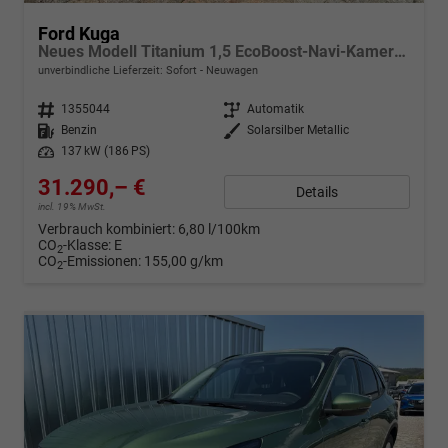
Ford Kuga
Neues Modell Titanium 1,5 EcoBoost-Navi-Kamera-Winterpaket-AHK-5 Jahre Garantie-Sofort
unverbindliche Lieferzeit: Sofort
Neuwagen
Fahrzeugnr.
1355044
Getriebe
Automatik
Kraftstoff
Benzin
Außenfarbe
Solarsilber Metallic
Leistung
137 kW (186 PS)
31.290,– €
Details
incl. 19% MwSt.
Verbrauch kombiniert:
6,80 l/100km
CO
-Klasse:
E
2
CO
-Emissionen:
155,00 g/km
2