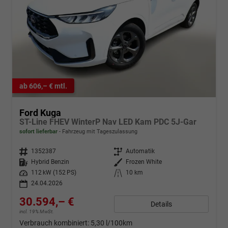
ab 606,– € mtl.
Ford Kuga
ST-Line FHEV WinterP Nav LED Kam PDC 5J-Gar
sofort lieferbar
Fahrzeug mit Tageszulassung
Fahrzeugnr.
1352387
Getriebe
Automatik
Kraftstoff
Hybrid Benzin
Außenfarbe
Frozen White
Leistung
112 kW (152 PS)
Kilometerstand
10 km
24.04.2026
30.594,– €
Details
incl. 19% MwSt.
Verbrauch kombiniert:
5,30 l/100km