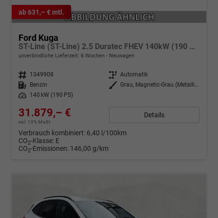
ab 631,– € mtl.
Ford Kuga
ST-Line (ST-Line) 2.5 Duratec FHEV 140kW (190 PS) 1-Gang-DSG
unverbindliche Lieferzeit:
6 Wochen
Neuwagen
Fahrzeugnr.
1349908
Getriebe
Automatik
Kraftstoff
Benzin
Außenfarbe
Grau, Magnetic-Grau (Metallic) (PN4DQ0)
Leistung
140 kW (190 PS)
31.879,– €
Details
incl. 19% MwSt.
Verbrauch kombiniert:
6,40 l/100km
CO
-Klasse:
E
2
CO
-Emissionen:
146,00 g/km
2