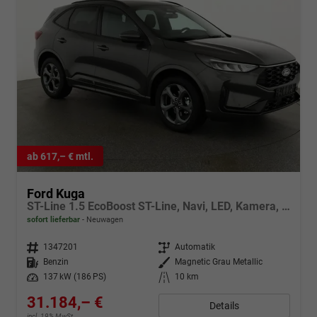
ab 617,– € mtl.
Ford Kuga
ST-Line 1.5 EcoBoost ST-Line, Navi, LED, Kamera, Winter, FS beheizbar
sofort lieferbar
Neuwagen
Fahrzeugnr.
1347201
Getriebe
Automatik
Kraftstoff
Benzin
Außenfarbe
Magnetic Grau Metallic
Leistung
137 kW (186 PS)
Kilometerstand
10 km
31.184,– €
Details
incl. 19% MwSt.