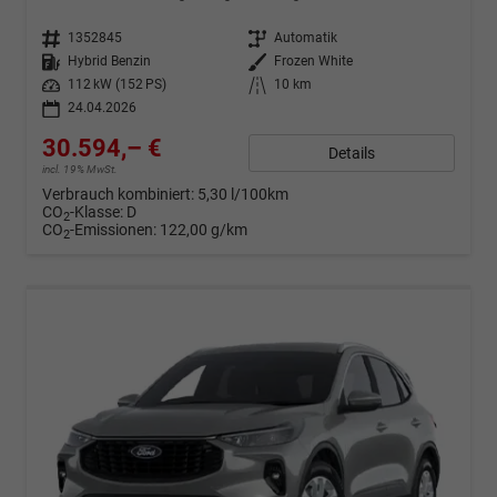
Fahrzeugnr.
1352845
Getriebe
Automatik
Kraftstoff
Hybrid Benzin
Außenfarbe
Frozen White
Leistung
112 kW (152 PS)
Kilometerstand
10 km
24.04.2026
30.594,– €
Details
incl. 19% MwSt.
Verbrauch kombiniert:
5,30 l/100km
CO
-Klasse:
D
2
CO
-Emissionen:
122,00 g/km
2