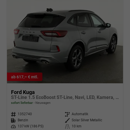
ab 617,– € mtl.
Ford Kuga
ST-Line 1.5 EcoBoost ST-Line, Navi, LED, Kamera, Winter, FS beheizbar, 5 J.-Garantie
sofort lieferbar
Neuwagen
Fahrzeugnr.
1352740
Getriebe
Automatik
Kraftstoff
Benzin
Außenfarbe
Solar Silver Metallic
Leistung
137 kW (186 PS)
Kilometerstand
10 km