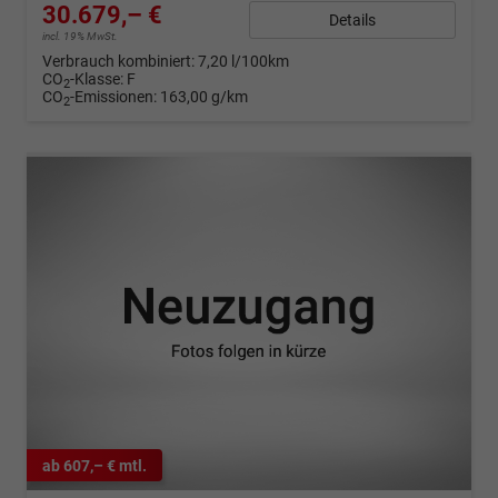
30.679,– €
Details
incl. 19% MwSt.
Verbrauch kombiniert:
7,20 l/100km
CO
-Klasse:
F
2
CO
-Emissionen:
163,00 g/km
2
ab 607,– € mtl.