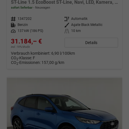
ST-Line 1.5 EcoBoost ST-Line, Navi, LED, Kamera, Winter, FS beheizbar
sofort lieferbar
Neuwagen
Fahrzeugnr.
1347202
Getriebe
Automatik
Kraftstoff
Benzin
Außenfarbe
Agate Black Metallic
Leistung
137 kW (186 PS)
Kilometerstand
10 km
31.184,– €
Details
incl. 19% MwSt.
Verbrauch kombiniert:
6,90 l/100km
CO
-Klasse:
F
2
CO
-Emissionen:
157,00 g/km
2