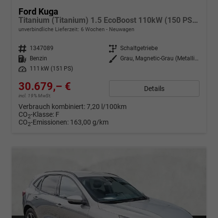
Ford Kuga
Titanium (Titanium) 1.5 EcoBoost 110kW (150 PS) 6-Gang Schaltgetriebe
unverbindliche Lieferzeit:
6 Wochen
Neuwagen
Fahrzeugnr.
1347089
Getriebe
Schaltgetriebe
Kraftstoff
Benzin
Außenfarbe
Grau, Magnetic-Grau (Metallic) (PN4DQ0)
Leistung
111 kW (151 PS)
30.679,– €
Details
incl. 19% MwSt.
Verbrauch kombiniert:
7,20 l/100km
CO
-Klasse:
F
2
CO
-Emissionen:
163,00 g/km
2