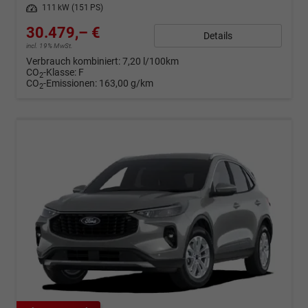
Leistung
111 kW (151 PS)
30.479,– €
Details
incl. 19% MwSt.
Verbrauch kombiniert:
7,20 l/100km
CO
-Klasse:
F
2
CO
-Emissionen:
163,00 g/km
2