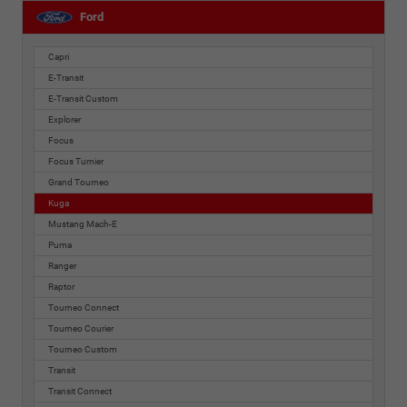
Ford
Capri
E-Transit
E-Transit Custom
Explorer
Focus
Focus Turnier
Grand Tourneo
Kuga
Mustang Mach-E
Puma
Ranger
Raptor
Tourneo Connect
Tourneo Courier
Tourneo Custom
Transit
Transit Connect