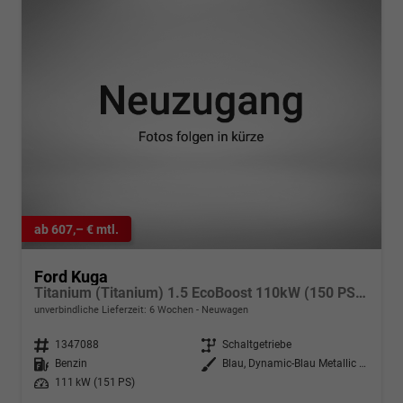
ab 607,– € mtl.
Ford Kuga
Titanium (Titanium) 1.5 EcoBoost 110kW (150 PS) 6-Gang Schaltgetriebe
unverbindliche Lieferzeit:
6 Wochen
Neuwagen
Fahrzeugnr.
1347088
Getriebe
Schaltgetriebe
Kraftstoff
Benzin
Außenfarbe
Blau, Dynamic-Blau Metallic (PN4FZ0)
Leistung
111 kW (151 PS)