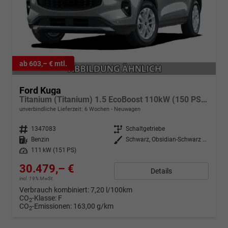
ab 603,– € mtl.
Ford Kuga
Titanium (Titanium) 1.5 EcoBoost 110kW (150 PS) 6-Gang Schaltgetriebe
unverbindliche Lieferzeit:
6 Wochen
Neuwagen
Fahrzeugnr.
1347083
Getriebe
Schaltgetriebe
Kraftstoff
Benzin
Außenfarbe
Schwarz, Obsidian-Schwarz Metallic (PN4GM0)
Leistung
111 kW (151 PS)
30.479,– €
Details
incl. 19% MwSt.
Verbrauch kombiniert:
7,20 l/100km
CO
-Klasse:
F
2
CO
-Emissionen:
163,00 g/km
2