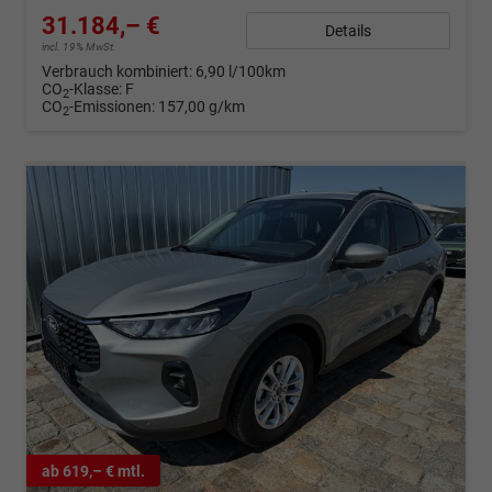
31.184,– €
Details
incl. 19% MwSt.
Verbrauch kombiniert:
6,90 l/100km
CO
-Klasse:
F
2
CO
-Emissionen:
157,00 g/km
2
ab 619,– € mtl.