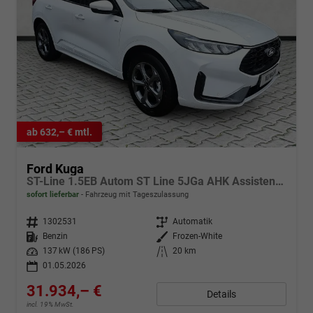
ab 632,– € mtl.
Ford Kuga
ST-Line 1.5EB Autom ST Line 5JGa AHK Assistenzpaket
sofort lieferbar
Fahrzeug mit Tageszulassung
Fahrzeugnr.
1302531
Getriebe
Automatik
Kraftstoff
Benzin
Außenfarbe
Frozen-White
Leistung
137 kW (186 PS)
Kilometerstand
20 km
01.05.2026
31.934,– €
Details
incl. 19% MwSt.