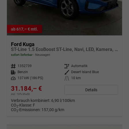
ab 617,– € mtl.
Ford Kuga
ST-Line 1.5 EcoBoost ST-Line, Navi, LED, Kamera, Winter, FS beheizbar
sofort lieferbar
Neuwagen
Fahrzeugnr.
1352739
Getriebe
Automatik
Kraftstoff
Benzin
Außenfarbe
Desert Island Blue
Leistung
137 kW (186 PS)
Kilometerstand
10 km
31.184,– €
Details
incl. 19% MwSt.
Verbrauch kombiniert:
6,90 l/100km
CO
-Klasse:
F
2
CO
-Emissionen:
157,00 g/km
2