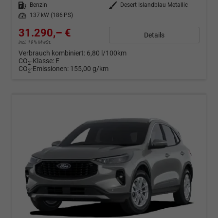
Kraftstoff
Benzin
Außenfarbe
Desert Islandblau Metallic
Leistung
137 kW (186 PS)
31.290,– €
Details
incl. 19% MwSt.
Verbrauch kombiniert:
6,80 l/100km
CO
-Klasse:
E
2
CO
-Emissionen:
155,00 g/km
2