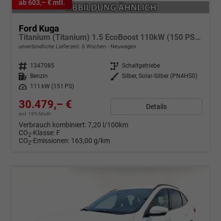
ab 603,– € mtl.
Ford Kuga
Titanium (Titanium) 1.5 EcoBoost 110kW (150 PS) 6-Gang Schaltgetriebe
unverbindliche Lieferzeit:
6 Wochen
Neuwagen
Fahrzeugnr.
1347085
Getriebe
Schaltgetriebe
Kraftstoff
Benzin
Außenfarbe
Silber, Solar-Silber (PN4HS0)
Leistung
111 kW (151 PS)
30.479,– €
Details
incl. 19% MwSt.
Verbrauch kombiniert:
7,20 l/100km
CO
-Klasse:
F
2
CO
-Emissionen:
163,00 g/km
2