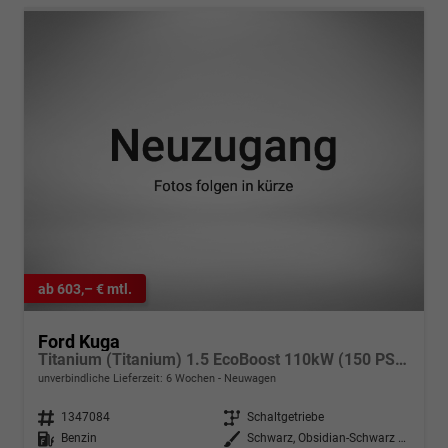
ab 603,– € mtl.
Ford Kuga
Titanium (Titanium) 1.5 EcoBoost 110kW (150 PS) 6-Gang Schaltgetriebe
unverbindliche Lieferzeit:
6 Wochen
Neuwagen
Fahrzeugnr.
1347084
Getriebe
Schaltgetriebe
Kraftstoff
Benzin
Außenfarbe
Schwarz, Obsidian-Schwarz Metallic (PN4GM0)