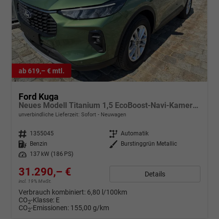
ab 619,– € mtl.
Ford Kuga
Neues Modell Titanium 1,5 EcoBoost-Navi-Kamera-Winterpaket-AHK-5 Jahre Garantie-Sofort
unverbindliche Lieferzeit: Sofort
Neuwagen
Fahrzeugnr.
1355045
Getriebe
Automatik
Kraftstoff
Benzin
Außenfarbe
Burstinggrün Metallic
Leistung
137 kW (186 PS)
31.290,– €
Details
incl. 19% MwSt.
Verbrauch kombiniert:
6,80 l/100km
CO
-Klasse:
E
2
CO
-Emissionen:
155,00 g/km
2