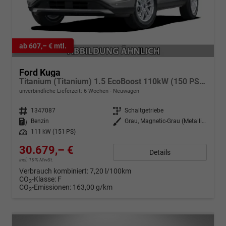
ab 607,– € mtl.
Ford Kuga
Titanium (Titanium) 1.5 EcoBoost 110kW (150 PS) 6-Gang Schaltgetriebe
unverbindliche Lieferzeit:
6 Wochen
Neuwagen
Fahrzeugnr.
1347087
Getriebe
Schaltgetriebe
Kraftstoff
Benzin
Außenfarbe
Grau, Magnetic-Grau (Metallic) (PN4DQ0)
Leistung
111 kW (151 PS)
30.679,– €
Details
incl. 19% MwSt.
Verbrauch kombiniert:
7,20 l/100km
CO
-Klasse:
F
2
CO
-Emissionen:
163,00 g/km
2