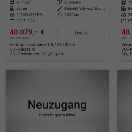
Fahrzeugnr.
1344627
Getriebe
Automatik
Fahrzeugnr.
1
Kraftstoff
Benzin
Außenfarbe
Midnight Schwarz Metallic
Kraftstoff
Be
Leistung
245 kW (333 PS)
Kilometerstand
1.000 km
Leistung
24
07.05.2026
07
40.079,– €
40.
Details
incl. 19% MwSt.
incl. 1
Verbrauch kombiniert:
8,40 l/100km
Verbr
CO
-Klasse:
G
CO
-
2
2
CO
-Emissionen:
191,00 g/km
CO
-
2
2