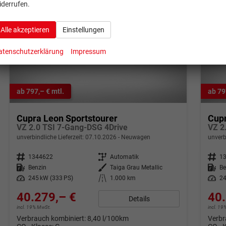
iderrufen.
Alle akzeptieren
Einstellungen
atenschutzerklärung
Impressum
ab 797,– € mtl.
ab 79
Cupra Leon Sportstourer
Cupr
VZ 2.0 TSI 7-Gang-DSG 4Drive
VZ 2
unverbindliche Lieferzeit:
07.10.2026
Neuwagen
unverb
Fahrzeugnr.
1344622
Getriebe
Automatik
Fahrzeugnr.
1
Kraftstoff
Benzin
Außenfarbe
Taiga Grau Metallic
Kraftstoff
Be
Leistung
245 kW (333 PS)
Kilometerstand
1.000 km
Leistung
24
40.279,– €
40.
Details
incl. 19% MwSt.
incl. 1
Verbrauch kombiniert:
8,40 l/100km
Verbr