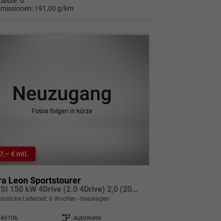
Klasse:
G
Emissionen:
191,00 g/km
7,– € mtl.
a Leon Sportstourer
2.0 TSI 150 kW 4Drive (2.0 4Drive) 2,0 (204 PS) 16V
indliche Lieferzeit:
6 Wochen
Neuwagen
349106
Getriebe
Automatik