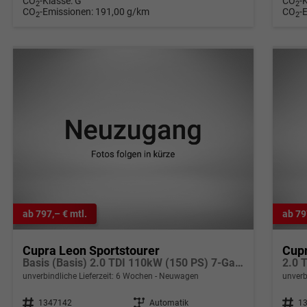
CO
-Klasse:
G
CO
-
2
2
CO
-Emissionen:
191,00 g/km
CO
-
2
2
ab 797,– € mtl.
ab 79
Cupra Leon Sportstourer
Cupr
Basis (Basis) 2.0 TDI 110kW (150 PS) 7-Gang DSG
unverbindliche Lieferzeit:
6 Wochen
Neuwagen
unverb
Fahrzeugnr.
1347142
Getriebe
Automatik
Fahrzeugnr.
1