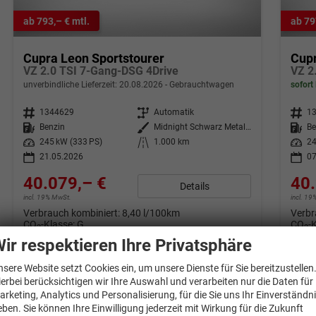
ab 793,– € mtl.
ab 79
Cupra Leon Sportstourer
Cupr
VZ 2.0 TSI 7-Gang-DSG 4Drive
VZ 2
unverbindliche Lieferzeit:
20.08.2026
Gebrauchtwagen
sofort 
Fahrzeugnr.
1344629
Getriebe
Automatik
Fahrzeugnr.
1
Kraftstoff
Benzin
Außenfarbe
Midnight Schwarz Metallic
Kraftstoff
Be
Leistung
245 kW (333 PS)
Kilometerstand
1.000 km
Leistung
24
21.05.2026
07
40.079,– €
40.
Details
incl. 19% MwSt.
incl. 1
Verbrauch kombiniert:
8,40 l/100km
Verbr
CO
-Klasse:
G
CO
-
2
2
CO
-Emissionen:
191,00 g/km
CO
-
2
2
ir respektieren Ihre Privatsphäre
nsere Website setzt Cookies ein, um unsere Dienste für Sie bereitzustellen
ierbei berücksichtigen wir Ihre Auswahl und verarbeiten nur die Daten für
arketing, Analytics und Personalisierung, für die Sie uns Ihr Einverständn
eben. Sie können Ihre Einwilligung jederzeit mit Wirkung für die Zukunft