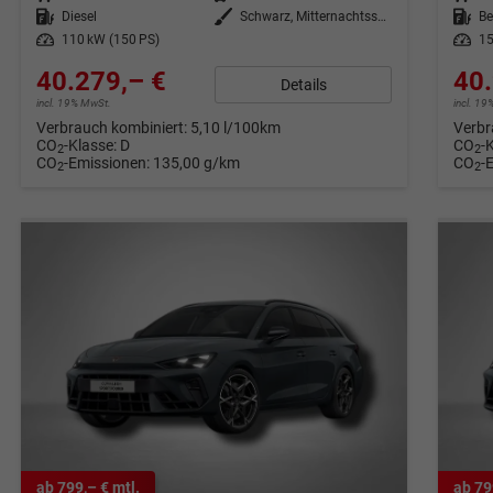
Kraftstoff
Diesel
Außenfarbe
Schwarz, Mitternachtsschwarz (0E)
Kraftstoff
Be
Leistung
110 kW (150 PS)
Leistung
15
40.279,– €
40.
Details
incl. 19% MwSt.
incl. 1
Verbrauch kombiniert:
5,10 l/100km
Verbr
CO
-Klasse:
D
CO
-
2
2
CO
-Emissionen:
135,00 g/km
CO
-
2
2
ab 799,– € mtl.
ab 79