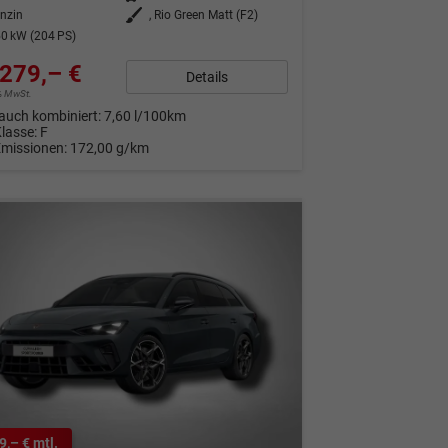
nzin
Außenfarbe
, Rio Green Matt (F2)
0 kW (204 PS)
279,– €
Details
9% MwSt.
auch kombiniert:
7,60 l/100km
Klasse:
F
Emissionen:
172,00 g/km
9,– € mtl.