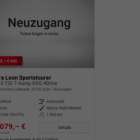
3,– € mtl.
a Leon Sportstourer
.0 TSI 7-Gang-DSG 4Drive
indliche Lieferzeit:
20.08.2026
Neuwagen
344626
Getriebe
Automatik
nzin
Außenfarbe
Glacial Weiß Metallic
5 kW (333 PS)
Kilometerstand
1.000 km
079,– €
Details
9% MwSt.
auch kombiniert:
8,40 l/100km