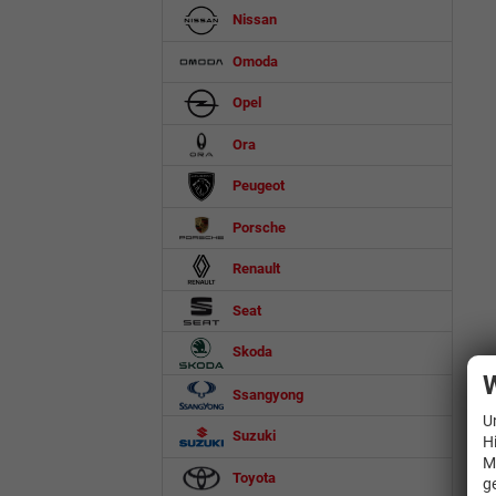
Nissan
Omoda
Opel
Ora
Peugeot
Porsche
Renault
Seat
Skoda
W
Ssangyong
U
Suzuki
H
M
Toyota
g