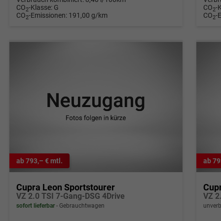
CO
-Klasse:
G
CO
-
2
2
CO
-Emissionen:
191,00 g/km
CO
-
2
2
ab 793,– € mtl.
ab 79
Cupra Leon Sportstourer
Cupr
VZ 2.0 TSI 7-Gang-DSG 4Drive
VZ 2
sofort lieferbar
Gebrauchtwagen
unverb