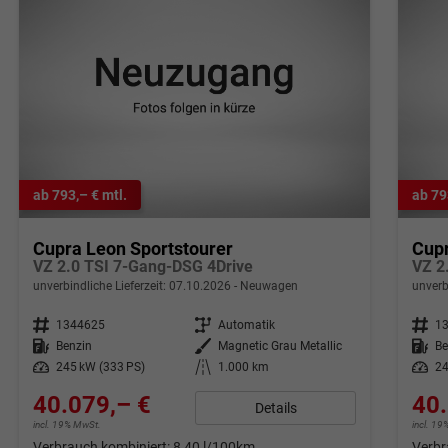
ab 793,– € mtl.
ab 79
Cupra Leon Sportstourer
Cupr
VZ 2.0 TSI 7-Gang-DSG 4Drive
VZ 2
unverbindliche Lieferzeit:
07.10.2026
Neuwagen
unverb
Fahrzeugnr.
1344625
Getriebe
Automatik
Fahrzeugnr.
1
Kraftstoff
Benzin
Außenfarbe
Magnetic Grau Metallic
Kraftstoff
Be
Leistung
245 kW (333 PS)
Kilometerstand
1.000 km
Leistung
24
40.079,– €
40.
Details
incl. 19% MwSt.
incl. 1
Verbrauch kombiniert:
8,40 l/100km
Verbr