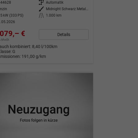
344628
Getriebe
Automatik
nzin
Außenfarbe
Midnight Schwarz Metallic
5 kW (333 PS)
Kilometerstand
1.000 km
.05.2026
079,– €
Details
9% MwSt.
auch kombiniert:
8,40 l/100km
Klasse:
G
Emissionen:
191,00 g/km