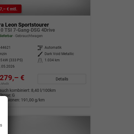
7,– € mtl.
a Leon Sportstourer
.0 TSI 7-Gang-DSG 4Drive
lieferbar
Gebrauchtwagen
344621
Getriebe
Automatik
nzin
Außenfarbe
Dark Void Metallic
5 kW (333 PS)
Kilometerstand
1.034 km
.05.2026
279,– €
Details
9% MwSt.
auch kombiniert:
8,40 l/100km
Klasse:
G
Emissionen:
191,00 g/km
.
is