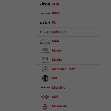
Jeep
KGM
Kia
Lynk & Co
MAN
Maxus
Mazda
Mercedes-Benz
MG
Microlino
Mini
Mitsubishi