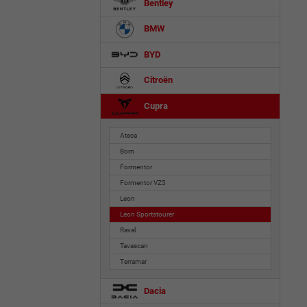
Bentley
BMW
BYD
Citroën
Cupra
Ateca
Born
Formentor
Formentor VZ5
Leon
Leon Sportstourer
Raval
Tavascan
Terramar
Dacia