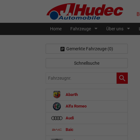
B
Home
Fahrzeuge
Über uns
Gemerkte Fahrzeuge (
0
)
Schnellsuche
Fahrzeugnr.
Abarth
Alfa Romeo
Audi
Baic