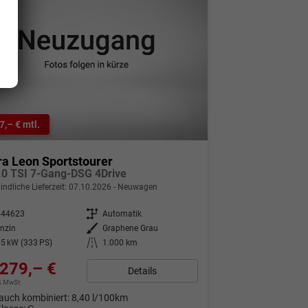
7,– € mtl.
a Leon Sportstourer
.0 TSI 7-Gang-DSG 4Drive
indliche Lieferzeit:
07.10.2026
Neuwagen
344623
Getriebe
Automatik
nzin
Außenfarbe
Graphene Grau
5 kW (333 PS)
Kilometerstand
1.000 km
279,– €
Details
9% MwSt.
auch kombiniert:
8,40 l/100km