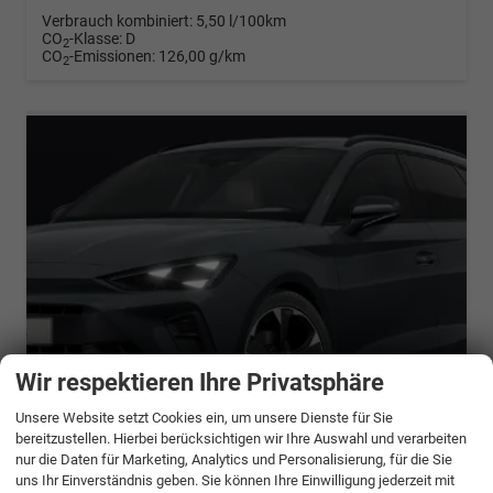
Verbrauch kombiniert:
5,50 l/100km
CO
-Klasse:
D
2
CO
-Emissionen:
126,00 g/km
2
Wir respektieren Ihre Privatsphäre
Unsere Website setzt Cookies ein, um unsere Dienste für Sie
ab 588,– € mtl.
bereitzustellen. Hierbei berücksichtigen wir Ihre Auswahl und verarbeiten
nur die Daten für Marketing, Analytics und Personalisierung, für die Sie
Cupra Leon Sportstourer
uns Ihr Einverständnis geben. Sie können Ihre Einwilligung jederzeit mit