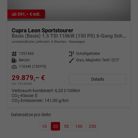
ab 591,– € mtl.
Cupra Leon Sportstourer
Basis (Basis) 1.5 TSI 110kW (150 PS) 6-Gang Schaltgetriebe
unverbindliche Lieferzeit:
6 Wochen
Neuwagen
Fahrzeugnr.
1351560
Getriebe
Schaltgetriebe
Kraftstoff
Benzin
Außenfarbe
Grau, Magnetic Tech" (S7)"
Leistung
110 kW (150 PS)
29.879,– €
Details
incl. 19% MwSt.
Verbrauch kombiniert:
6,20 l/100km
CO
-Klasse:
E
2
CO
-Emissionen:
141,00 g/km
2
Datensätze pro Seite:
10
20
50
100
250