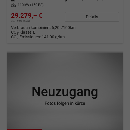
Leistung
110 kW (150 PS)
29.279,– €
Details
incl. 19% MwSt.
Verbrauch kombiniert:
6,20 l/100km
CO
-Klasse:
E
2
CO
-Emissionen:
141,00 g/km
2