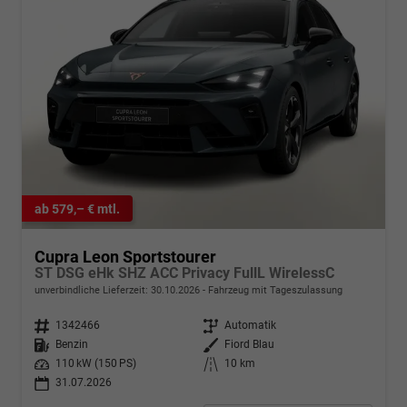
ab 579,– € mtl.
Cupra Leon Sportstourer
ST DSG eHk SHZ ACC Privacy FullL WirelessC
unverbindliche Lieferzeit:
30.10.2026
Fahrzeug mit Tageszulassung
Fahrzeugnr.
1342466
Getriebe
Automatik
Kraftstoff
Benzin
Außenfarbe
Fiord Blau
Leistung
110 kW (150 PS)
Kilometerstand
10 km
31.07.2026