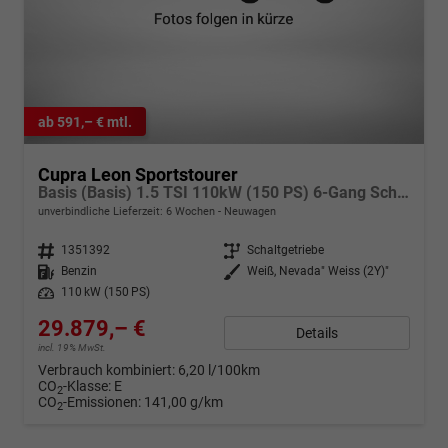
ab 591,– € mtl.
Cupra Leon Sportstourer
Basis (Basis) 1.5 TSI 110kW (150 PS) 6-Gang Schaltgetriebe
unverbindliche Lieferzeit:
6 Wochen
Neuwagen
Fahrzeugnr.
1351392
Getriebe
Schaltgetriebe
Kraftstoff
Benzin
Außenfarbe
Weiß, Nevada" Weiss (2Y)"
Leistung
110 kW (150 PS)
29.879,– €
Details
incl. 19% MwSt.
Verbrauch kombiniert:
6,20 l/100km
CO
-Klasse:
E
2
CO
-Emissionen:
141,00 g/km
2