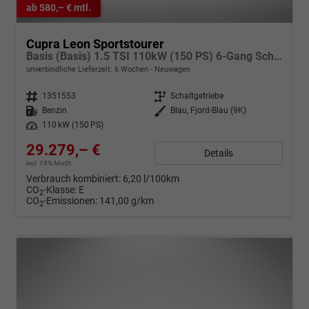
ab 580,– € mtl.
Cupra Leon Sportstourer
Basis (Basis) 1.5 TSI 110kW (150 PS) 6-Gang Schaltgetriebe
unverbindliche Lieferzeit:
6 Wochen
Neuwagen
Fahrzeugnr.
1351553
Getriebe
Schaltgetriebe
Kraftstoff
Benzin
Außenfarbe
Blau, Fjord-Blau (9K)
Leistung
110 kW (150 PS)
29.279,– €
Details
incl. 19% MwSt.
Verbrauch kombiniert:
6,20 l/100km
CO
-Klasse:
E
2
CO
-Emissionen:
141,00 g/km
2