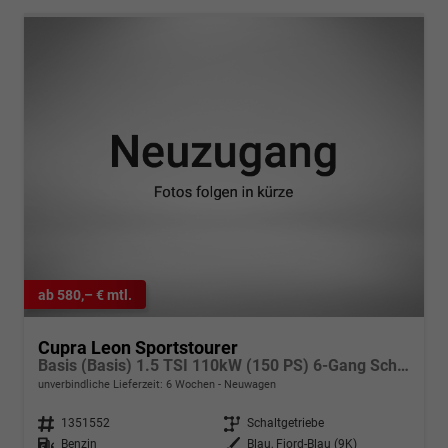
ab 580,– € mtl.
Cupra Leon Sportstourer
Basis (Basis) 1.5 TSI 110kW (150 PS) 6-Gang Schaltgetriebe
unverbindliche Lieferzeit:
6 Wochen
Neuwagen
Fahrzeugnr.
1351552
Getriebe
Schaltgetriebe
Kraftstoff
Benzin
Außenfarbe
Blau, Fjord-Blau (9K)