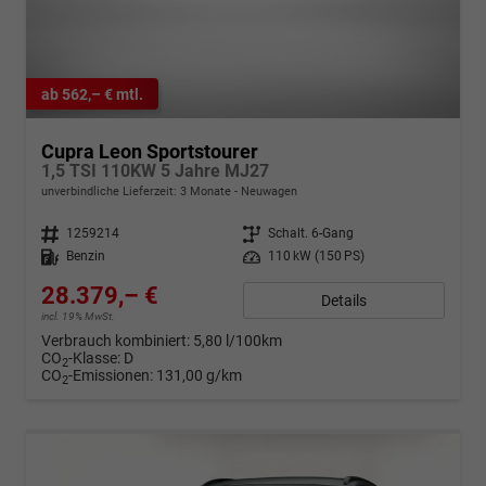
ab 562,– € mtl.
Cupra Leon Sportstourer
1,5 TSI 110KW 5 Jahre MJ27
unverbindliche Lieferzeit:
3 Monate
Neuwagen
Fahrzeugnr.
1259214
Getriebe
Schalt. 6-Gang
Kraftstoff
Benzin
Leistung
110 kW (150 PS)
28.379,– €
Details
incl. 19% MwSt.
Verbrauch kombiniert:
5,80 l/100km
CO
-Klasse:
D
2
CO
-Emissionen:
131,00 g/km
2