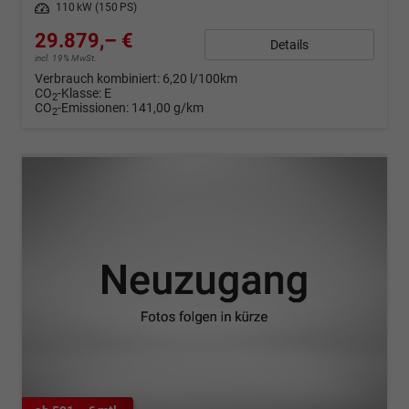
Leistung
110 kW (150 PS)
29.879,– €
Details
incl. 19% MwSt.
Verbrauch kombiniert:
6,20 l/100km
CO
-Klasse:
E
2
CO
-Emissionen:
141,00 g/km
2