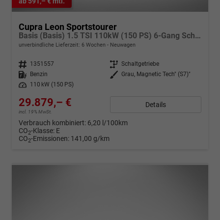
ab 591,– € mtl.
Cupra Leon Sportstourer
Basis (Basis) 1.5 TSI 110kW (150 PS) 6-Gang Schaltgetriebe
unverbindliche Lieferzeit:
6 Wochen
Neuwagen
Fahrzeugnr.
1351557
Getriebe
Schaltgetriebe
Kraftstoff
Benzin
Außenfarbe
Grau, Magnetic Tech" (S7)"
Leistung
110 kW (150 PS)
29.879,– €
Details
incl. 19% MwSt.
Verbrauch kombiniert:
6,20 l/100km
CO
-Klasse:
E
2
CO
-Emissionen:
141,00 g/km
2