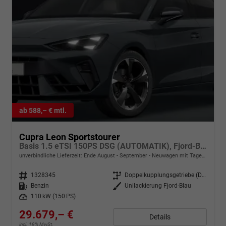
ab 588,– € mtl.
Cupra Leon Sportstourer
Basis 1.5 eTSI 150PS DSG (AUTOMATIK), Fjord-Blau, 18" Alu Garbi, Sitzheizung, M-Lederlenkrad beheizt, Parksensoren vorne und hinten, Adaptiver Tempomat, 3-Zonen-Climatronic, Radio 12,9" + Full Link (Navi-Funktion über Smartphone), Elektr. Heckklappe
unverbindliche Lieferzeit: Ende August - September
Neuwagen mit Tageszulassung
Fahrzeugnr.
1328345
Getriebe
Doppelkupplungsgetriebe (DSG)
Kraftstoff
Benzin
Außenfarbe
Unilackierung Fjord-Blau
Leistung
110 kW (150 PS)
29.679,– €
Details
incl. 19% MwSt.