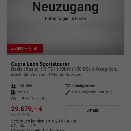
ab 591,– € mtl.
Cupra Leon Sportstourer
Basis (Basis) 1.5 TSI 110kW (150 PS) 6-Gang Schaltgetriebe
unverbindliche Lieferzeit:
6 Wochen
Neuwagen
Fahrzeugnr.
1351558
Getriebe
Schaltgetriebe
Kraftstoff
Benzin
Außenfarbe
Grau, Magnetic Tech" (S7)"
Leistung
110 kW (150 PS)
29.879,– €
Details
incl. 19% MwSt.
Verbrauch kombiniert:
6,20 l/100km
CO
-Klasse:
E
2
CO
-Emissionen:
141,00 g/km