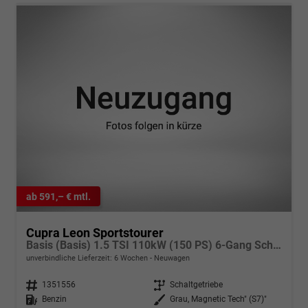
ab 591,– € mtl.
Cupra Leon Sportstourer
Basis (Basis) 1.5 TSI 110kW (150 PS) 6-Gang Schaltgetriebe
unverbindliche Lieferzeit:
6 Wochen
Neuwagen
Fahrzeugnr.
1351556
Getriebe
Schaltgetriebe
Kraftstoff
Benzin
Außenfarbe
Grau, Magnetic Tech" (S7)"