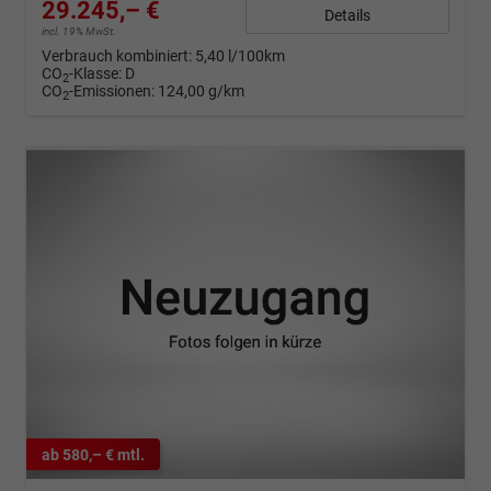
29.245,– €
Details
incl. 19% MwSt.
Verbrauch kombiniert:
5,40 l/100km
CO
-Klasse:
D
2
CO
-Emissionen:
124,00 g/km
2
ab 580,– € mtl.