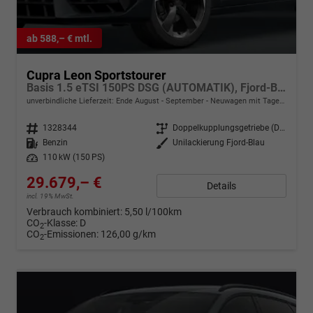
ab 588,– € mtl.
Cupra Leon Sportstourer
Basis 1.5 eTSI 150PS DSG (AUTOMATIK), Fjord-Blau, 18" Alu Garbi, Sitzheizung, M-Lederlenkrad beheizt, Parksensoren vorne und hinten, Adaptiver Tempomat, 3-Zonen-Climatronic, Radio 12,9" + Full Link (Navi-Funktion über Smartphone), Elektr. Heckklappe
unverbindliche Lieferzeit: Ende August - September
Neuwagen mit Tageszulassung
Fahrzeugnr.
1328344
Getriebe
Doppelkupplungsgetriebe (DSG)
Kraftstoff
Benzin
Außenfarbe
Unilackierung Fjord-Blau
Leistung
110 kW (150 PS)
29.679,– €
Details
incl. 19% MwSt.
Verbrauch kombiniert:
5,50 l/100km
CO
-Klasse:
D
2
CO
-Emissionen:
126,00 g/km
2