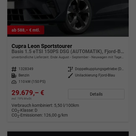
ab 588,– € mtl.
Cupra Leon Sportstourer
Basis 1.5 eTSI 150PS DSG (AUTOMATIK), Fjord-Blau, 18" Alu Garbi, Sitzheizung, M-Lederlenkrad beheizt, Parksensoren vorne und hinten, Adaptiver Tempomat, 3-Zonen-Climatronic, Radio 12,9" + Full Link (Navi-Funktion über Smartphone), Elektr. Heckklappe
unverbindliche Lieferzeit: Ende August - September
Neuwagen mit Tageszulassung
Fahrzeugnr.
1328349
Getriebe
Doppelkupplungsgetriebe (DSG)
Kraftstoff
Benzin
Außenfarbe
Unilackierung Fjord-Blau
Leistung
110 kW (150 PS)
29.679,– €
Details
incl. 19% MwSt.
Verbrauch kombiniert:
5,50 l/100km
CO
-Klasse:
D
2
CO
-Emissionen:
126,00 g/km
2