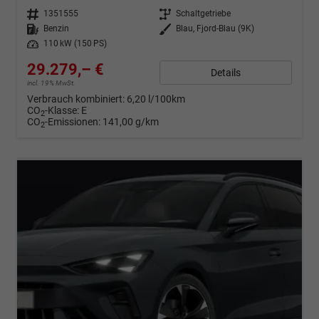
Fahrzeugnr.
1351555
Getriebe
Schaltgetriebe
Kraftstoff
Benzin
Außenfarbe
Blau, Fjord-Blau (9K)
Leistung
110 kW (150 PS)
29.279,– €
Details
incl. 19% MwSt.
Verbrauch kombiniert:
6,20 l/100km
CO
-Klasse:
E
2
CO
-Emissionen:
141,00 g/km
2