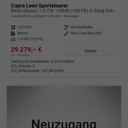
Cupra Leon Sportstourer
Basis (Basis) 1.5 TSI 110kW (150 PS) 6-Gang Schaltgetriebe
unverbindliche Lieferzeit:
6 Wochen
Neuwagen
Fahrzeugnr.
1351550
Getriebe
Schaltgetriebe
Kraftstoff
Benzin
Außenfarbe
Blau, Fjord-Blau (9K)
Leistung
110 kW (150 PS)
29.279,– €
Details
incl. 19% MwSt.
Verbrauch kombiniert:
6,20 l/100km
CO
-Klasse:
E
2
CO
-Emissionen:
141,00 g/km
2