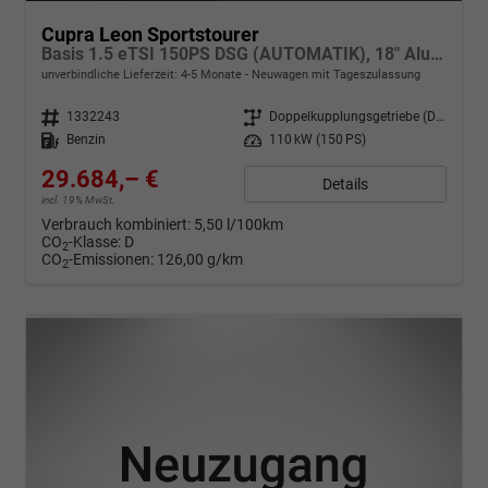
Cupra Leon Sportstourer
Basis 1.5 eTSI 150PS DSG (AUTOMATIK), 18" Alu Garbi, Sitzheizung, M-Lederlenkrad beheizt, Parksensoren vorne und hinten, Adaptiver Tempomat, 3-Zonen-Climatronic, Radio 12,9" + Full Link (Navi-Funktion über Smartphone), Elektr. Heckklappe
unverbindliche Lieferzeit: 4-5 Monate
Neuwagen mit Tageszulassung
Fahrzeugnr.
1332243
Getriebe
Doppelkupplungsgetriebe (DSG)
Kraftstoff
Benzin
Leistung
110 kW (150 PS)
29.684,– €
Details
incl. 19% MwSt.
Verbrauch kombiniert:
5,50 l/100km
CO
-Klasse:
D
2
CO
-Emissionen:
126,00 g/km
2