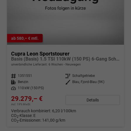
ab 580,– € mtl.
Cupra Leon Sportstourer
Basis (Basis) 1.5 TSI 110kW (150 PS) 6-Gang Schaltgetriebe
unverbindliche Lieferzeit:
6 Wochen
Neuwagen
Fahrzeugnr.
1351551
Getriebe
Schaltgetriebe
Kraftstoff
Benzin
Außenfarbe
Blau, Fjord-Blau (9K)
Leistung
110 kW (150 PS)
29.279,– €
Details
incl. 19% MwSt.
Verbrauch kombiniert:
6,20 l/100km
CO
-Klasse:
E
2
CO
-Emissionen:
141,00 g/km
2