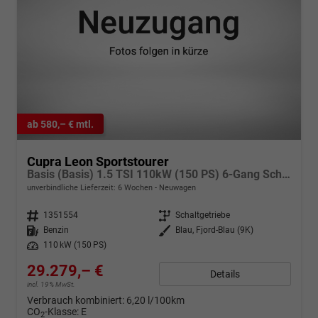
ab 580,– € mtl.
Cupra Leon Sportstourer
Basis (Basis) 1.5 TSI 110kW (150 PS) 6-Gang Schaltgetriebe
unverbindliche Lieferzeit:
6 Wochen
Neuwagen
Fahrzeugnr.
1351554
Getriebe
Schaltgetriebe
Kraftstoff
Benzin
Außenfarbe
Blau, Fjord-Blau (9K)
Leistung
110 kW (150 PS)
29.279,– €
Details
incl. 19% MwSt.
Verbrauch kombiniert:
6,20 l/100km
CO
-Klasse:
E
2