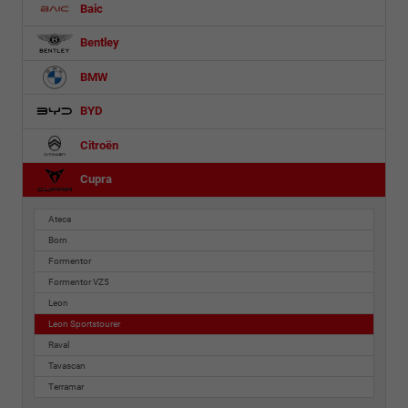
Baic
Bentley
BMW
BYD
Citroën
Cupra
Ateca
Born
Formentor
Formentor VZ5
Leon
Leon Sportstourer
Raval
Tavascan
Terramar