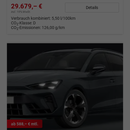
29.679,– €
Details
incl. 19% MwSt.
Verbrauch kombiniert:
5,50 l/100km
CO
-Klasse:
D
2
CO
-Emissionen:
126,00 g/km
2
ab 588,– € mtl.