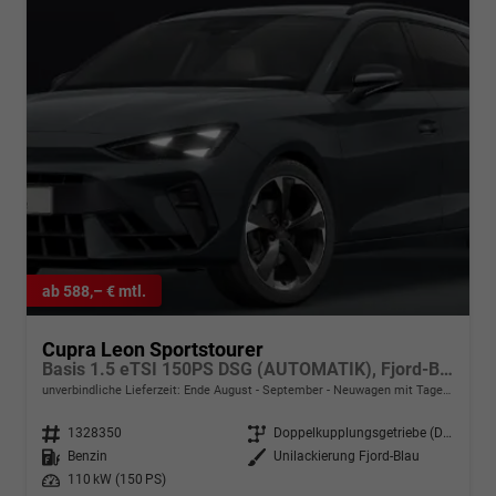
ab 588,– € mtl.
Cupra Leon Sportstourer
Basis 1.5 eTSI 150PS DSG (AUTOMATIK), Fjord-Blau, 18" Alu Garbi, Sitzheizung, M-Lederlenkrad beheizt, Parksensoren vorne und hinten, Adaptiver Tempomat, 3-Zonen-Climatronic, Radio 12,9" + Full Link (Navi-Funktion über Smartphone), Elektr. Heckklappe
unverbindliche Lieferzeit: Ende August - September
Neuwagen mit Tageszulassung
Fahrzeugnr.
1328350
Getriebe
Doppelkupplungsgetriebe (DSG)
Kraftstoff
Benzin
Außenfarbe
Unilackierung Fjord-Blau
Leistung
110 kW (150 PS)