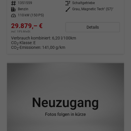
Fahrzeugnr.
1351559
Getriebe
Schaltgetriebe
Kraftstoff
Benzin
Außenfarbe
Grau, Magnetic Tech" (S7)"
Leistung
110 kW (150 PS)
29.879,– €
Details
incl. 19% MwSt.
Verbrauch kombiniert:
6,20 l/100km
CO
-Klasse:
E
2
CO
-Emissionen:
141,00 g/km
2