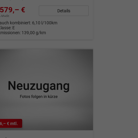
579,– €
Details
9% MwSt.
auch kombiniert:
6,10 l/100km
Klasse:
E
Emissionen:
139,00 g/km
6,– € mtl.