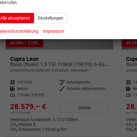
iderrufen.
Alle akzeptieren
Einstellungen
atenschutzerklärung
Impressum
ab 566,– € mtl.
ab 56
Cupra Leon
Cup
Basis (Basis) 1.5 TSI 110kW (150 PS) 6-Gang Schaltgetriebe
unverbindliche Lieferzeit:
6 Wochen
Neuwagen
unverb
Fahrzeugnr.
1351530
Getriebe
Schaltgetriebe
Fahrzeugnr.
1
Kraftstoff
Benzin
Außenfarbe
Schwarz, Mitternachtsschwarz (0E)
Kraftstoff
Be
Leistung
110 kW (150 PS)
Leistung
11
28.579,– €
28.
Details
incl. 19% MwSt.
incl. 1
Verbrauch kombiniert:
6,10 l/100km
Verbr
CO
-Klasse:
E
CO
-
2
2
CO
-Emissionen:
139,00 g/km
CO
-
2
2