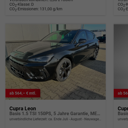
CO
-Klasse:
D
CO
-
2
2
CO
-Emissionen:
131,00 g/km
CO
-
2
2
ab 564,– € mtl.
ab 56
Cupra Leon
Cup
Basis 1.5 TSI 150PS, 5 Jahre Garantie, METALLIC EDGE-PAKET (KEYLESS, ALARM, RÜCKFAHRKAMERA), SCHALENSITZE / FAHRERSITZ ELEKTRISCH, SITZHEIZUNG, 18" ALU, LED-Scheinwerfer, 3Z-Climatronic, ACC/Tempomat, Digitales Cockpit, Full Link, Parksensoren v/h, Privacy-Gla
unverbindliche Lieferzeit: ca. Ende Juli - August
Neuwagen mit Tageszulassung
unverb