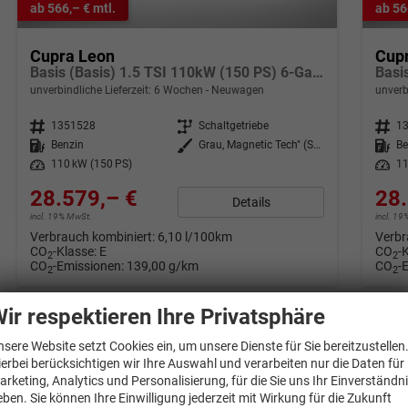
ab 566,– € mtl.
ab 56
Cupra Leon
Cup
Basis (Basis) 1.5 TSI 110kW (150 PS) 6-Gang Schaltgetriebe
unverbindliche Lieferzeit:
6 Wochen
Neuwagen
unverb
Fahrzeugnr.
1351528
Getriebe
Schaltgetriebe
Fahrzeugnr.
1
Kraftstoff
Benzin
Außenfarbe
Grau, Magnetic Tech" (S7)"
Kraftstoff
Be
Leistung
110 kW (150 PS)
Leistung
11
28.579,– €
28.
Details
incl. 19% MwSt.
incl. 1
Verbrauch kombiniert:
6,10 l/100km
Verbr
CO
-Klasse:
E
CO
-
2
2
CO
-Emissionen:
139,00 g/km
CO
-
2
2
ir respektieren Ihre Privatsphäre
nsere Website setzt Cookies ein, um unsere Dienste für Sie bereitzustellen
ierbei berücksichtigen wir Ihre Auswahl und verarbeiten nur die Daten für
arketing, Analytics und Personalisierung, für die Sie uns Ihr Einverständn
eben. Sie können Ihre Einwilligung jederzeit mit Wirkung für die Zukunft