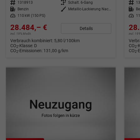
Fahrzeugnr.
1318913
Getriebe
Schalt. 6-Gang
Fahrzeugnr.
1
Kraftstoff
Benzin
Außenfarbe
Metallic-Lackierung Nacht-Schwarz
Kraftstoff
Be
Leistung
110 kW (150 PS)
Leistung
11
28.484,– €
28.
Details
incl. 19% MwSt.
incl. 1
Verbrauch kombiniert:
5,80 l/100km
Verbr
CO
-Klasse:
D
CO
-
2
2
CO
-Emissionen:
131,00 g/km
CO
-
2
2