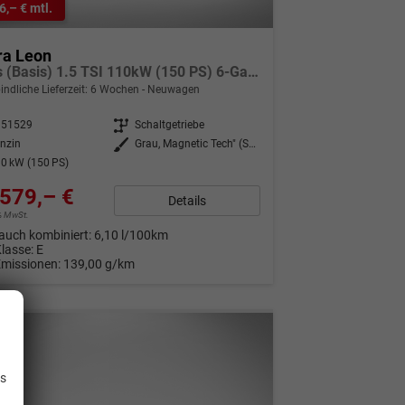
6,– € mtl.
ra Leon
Basis (Basis) 1.5 TSI 110kW (150 PS) 6-Gang Schaltgetriebe
indliche Lieferzeit:
6 Wochen
Neuwagen
351529
Getriebe
Schaltgetriebe
nzin
Außenfarbe
Grau, Magnetic Tech" (S7)"
0 kW (150 PS)
579,– €
Details
9% MwSt.
auch kombiniert:
6,10 l/100km
Klasse:
E
Emissionen:
139,00 g/km
.
is