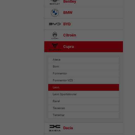
Bentley
BMW
BYD
Citroën
Cupra
Ateca
Born
Formentor
Formentor VZ5
Leon
Leon Sportstourer
Raval
Tavascan
Terramar
Dacia