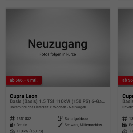
ab 566,– € mtl.
ab 56
Cupra Leon
Cup
Basis (Basis) 1.5 TSI 110kW (150 PS) 6-Gang Schaltgetriebe
unverbindliche Lieferzeit:
6 Wochen
Neuwagen
unverb
Fahrzeugnr.
1351532
Getriebe
Schaltgetriebe
Fahrzeugnr.
1
Kraftstoff
Benzin
Außenfarbe
Schwarz, Mitternachtsschwarz (0E)
Kraftstoff
Be
Leistung
110 kW (150 PS)
Leistung
11