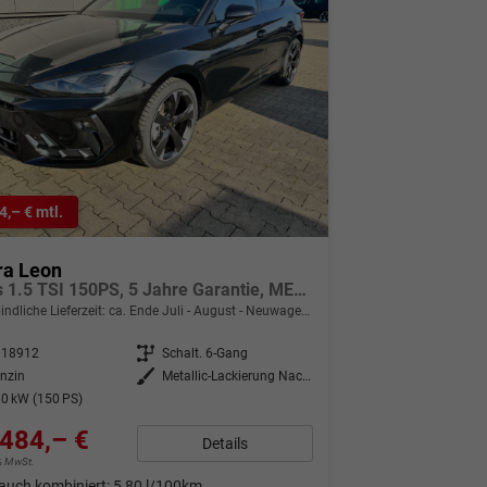
4,– € mtl.
ra Leon
Basis 1.5 TSI 150PS, 5 Jahre Garantie, METALLIC EDGE-PAKET (KEYLESS, ALARM, RÜCKFAHRKAMERA), SCHALENSITZE / FAHRERSITZ ELEKTRISCH, SITZHEIZUNG, 18" ALU, LED-Scheinwerfer, 3Z-Climatronic, ACC/Tempomat, Digitales Cockpit, Full Link, Parksensoren v/h, Privacy-Gla
indliche Lieferzeit: ca. Ende Juli - August
Neuwagen mit Tageszulassung
318912
Getriebe
Schalt. 6-Gang
nzin
Außenfarbe
Metallic-Lackierung Nacht-Schwarz
0 kW (150 PS)
484,– €
Details
9% MwSt.
auch kombiniert:
5,80 l/100km