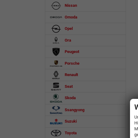
Nissan
Omoda
Opel
Ora
Peugeot
Porsche
Renault
Seat
Skoda
W
Ssangyong
U
Suzuki
H
M
Toyota
g