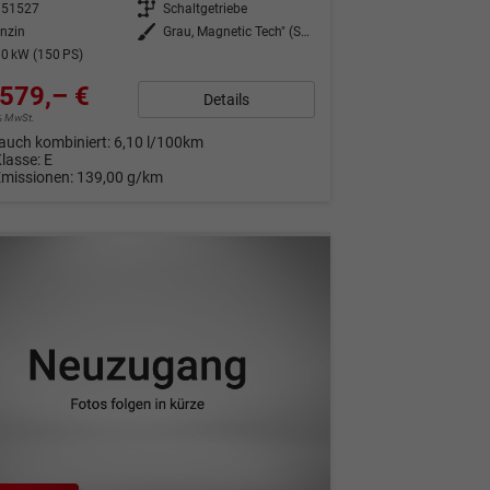
351527
Getriebe
Schaltgetriebe
nzin
Außenfarbe
Grau, Magnetic Tech" (S7)"
0 kW (150 PS)
579,– €
Details
9% MwSt.
auch kombiniert:
6,10 l/100km
Klasse:
E
Emissionen:
139,00 g/km