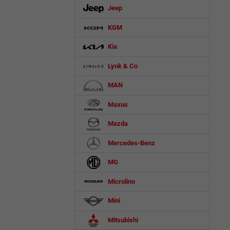
Jeep
KGM
Kia
Lynk & Co
MAN
Maxus
Mazda
Mercedes-Benz
MG
Microlino
Mini
Mitsubishi