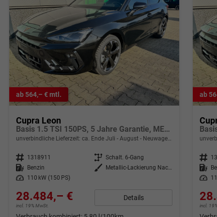
ab 564,– € mtl.
ab 56
Cupra Leon
Cup
Basis 1.5 TSI 150PS, 5 Jahre Garantie, METALLIC EDGE-PAKET (KEYLESS, ALARM, RÜCKFAHRKAMERA), SCHALENSITZE / FAHRERSITZ ELEKTRISCH, SITZHEIZUNG, 18" ALU, LED-Scheinwerfer, 3Z-Climatronic, ACC/Tempomat, Digitales Cockpit, Full Link, Parksensoren v/h, Privacy-Gla
unverbindliche Lieferzeit: ca. Ende Juli - August
Neuwagen mit Tageszulassung
unverb
Fahrzeugnr.
1318911
Getriebe
Schalt. 6-Gang
Fahrzeugnr.
1
Kraftstoff
Benzin
Außenfarbe
Metallic-Lackierung Nacht-Schwarz
Kraftstoff
Be
Leistung
110 kW (150 PS)
Leistung
11
28.484,– €
28.
Details
incl. 19% MwSt.
incl. 1
Verbrauch kombiniert:
5,80 l/100km
Verbr