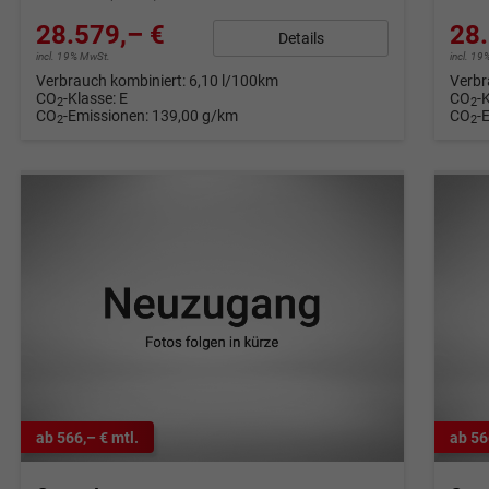
28.579,– €
28.
Details
incl. 19% MwSt.
incl. 1
Verbrauch kombiniert:
6,10 l/100km
Verbr
CO
-Klasse:
E
CO
-
2
2
CO
-Emissionen:
139,00 g/km
CO
-
2
2
ab 566,– € mtl.
ab 56