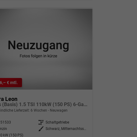
6,– € mtl.
ra Leon
Basis (Basis) 1.5 TSI 110kW (150 PS) 6-Gang Schaltgetriebe
indliche Lieferzeit:
6 Wochen
Neuwagen
351533
Getriebe
Schaltgetriebe
nzin
Außenfarbe
Schwarz, Mitternachtsschwarz (0E)
0 kW (150 PS)