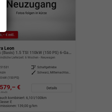
6,– € mtl.
ra Leon
Basis (Basis) 1.5 TSI 110kW (150 PS) 6-Gang Schaltgetriebe
indliche Lieferzeit:
6 Wochen
Neuwagen
351531
Getriebe
Schaltgetriebe
nzin
Außenfarbe
Schwarz, Mitternachtsschwarz (0E)
0 kW (150 PS)
579,– €
Details
9% MwSt.
auch kombiniert:
6,10 l/100km
Klasse:
E
Emissionen:
139,00 g/km