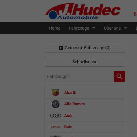
B
Home
Fahrzeuge
Über uns
Gemerkte Fahrzeuge (
0
)
Schnellsuche
Fahrzeugnr.
Abarth
Alfa Romeo
Audi
Baic