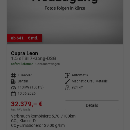
ab 641,– € mtl.
Cupra Leon
1.5 eTSI 7-Gang-DSG
sofort lieferbar
Gebrauchtwagen
Fahrzeugnr.
1344587
Getriebe
Automatik
Kraftstoff
Benzin
Außenfarbe
Magnetic Grau Metallic
Leistung
110 kW (150 PS)
Kilometerstand
924 km
10.06.2026
32.379,– €
Details
incl. 19% MwSt.
Verbrauch kombiniert:
5,70 l/100km
CO
-Klasse:
D
2
CO
-Emissionen:
129,00 g/km
2