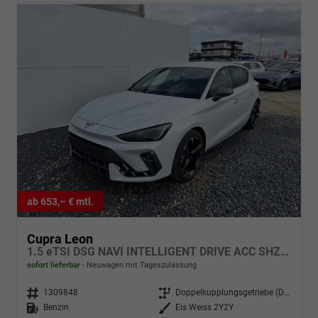
ab 653,– € mtl.
Cupra Leon
1.5 eTSI DSG NAVI INTELLIGENT DRIVE ACC SHZ KEYLESS
sofort lieferbar
Neuwagen mit Tageszulassung
Fahrzeugnr.
1309848
Getriebe
Doppelkupplungsgetriebe (DSG)
Kraftstoff
Benzin
Außenfarbe
Eis Weiss 2Y2Y