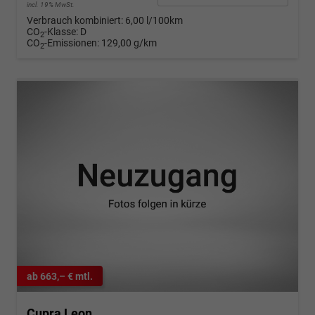
incl. 19% MwSt.
Verbrauch kombiniert:
6,00 l/100km
CO
-Klasse:
D
2
CO
-Emissionen:
129,00 g/km
2
ab 663,– € mtl.
Cupra Leon