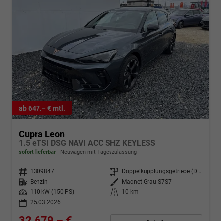
ab 647,– € mtl.
Cupra Leon
1.5 eTSI DSG NAVI ACC SHZ KEYLESS
sofort lieferbar
Neuwagen mit Tageszulassung
Fahrzeugnr.
1309847
Getriebe
Doppelkupplungsgetriebe (DSG)
Kraftstoff
Benzin
Außenfarbe
Magnet Grau S7S7
Leistung
110 kW (150 PS)
Kilometerstand
10 km
25.03.2026
32.679,– €