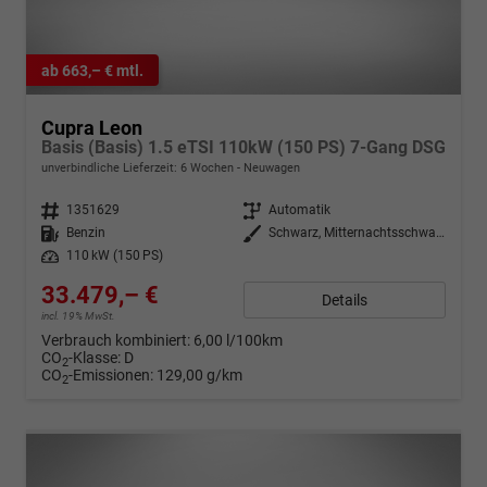
ab 663,– € mtl.
Cupra Leon
Basis (Basis) 1.5 eTSI 110kW (150 PS) 7-Gang DSG
unverbindliche Lieferzeit:
6 Wochen
Neuwagen
Fahrzeugnr.
1351629
Getriebe
Automatik
Kraftstoff
Benzin
Außenfarbe
Schwarz, Mitternachtsschwarz (0E)
Leistung
110 kW (150 PS)
33.479,– €
Details
incl. 19% MwSt.
Verbrauch kombiniert:
6,00 l/100km
CO
-Klasse:
D
2
CO
-Emissionen:
129,00 g/km
2