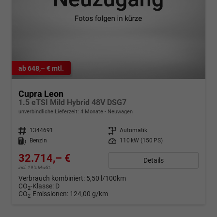
ab 648,– € mtl.
Cupra Leon
1.5 eTSI Mild Hybrid 48V DSG7
unverbindliche Lieferzeit:
4 Monate
Neuwagen
Fahrzeugnr.
1344691
Getriebe
Automatik
Kraftstoff
Benzin
Leistung
110 kW (150 PS)
32.714,– €
Details
incl. 19% MwSt.
Verbrauch kombiniert:
5,50 l/100km
CO
-Klasse:
D
2
CO
-Emissionen:
124,00 g/km
2