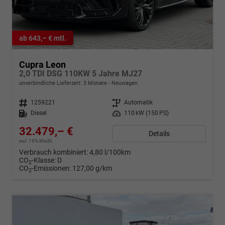
ab 643,– € mtl.
Cupra Leon
2,0 TDI DSG 110KW 5 Jahre MJ27
unverbindliche Lieferzeit:
3 Monate
Neuwagen
Fahrzeugnr.
1259221
Getriebe
Automatik
Kraftstoff
Diesel
Leistung
110 kW (150 PS)
32.479,– €
Details
incl. 19% MwSt.
Verbrauch kombiniert:
4,80 l/100km
CO
-Klasse:
D
2
CO
-Emissionen:
127,00 g/km
2