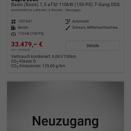
Basis (Basis) 1.5 eTSI 110kW (150 PS) 7-Gang DSG
unverbindliche Lieferzeit:
6 Wochen
Neuwagen
Fahrzeugnr.
1351631
Getriebe
Automatik
Kraftstoff
Benzin
Außenfarbe
Schwarz, Mitternachtsschwarz (0E)
Leistung
110 kW (150 PS)
33.479,– €
Details
incl. 19% MwSt.
Verbrauch kombiniert:
6,00 l/100km
CO
-Klasse:
D
2
CO
-Emissionen:
129,00 g/km
2