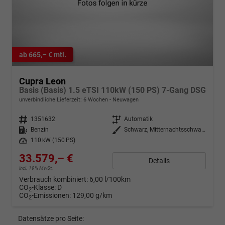
ab 665,– € mtl.
Cupra Leon
Basis (Basis) 1.5 eTSI 110kW (150 PS) 7-Gang DSG
unverbindliche Lieferzeit:
6 Wochen
Neuwagen
Fahrzeugnr.
1351632
Getriebe
Automatik
Kraftstoff
Benzin
Außenfarbe
Schwarz, Mitternachtsschwarz (0E)
Leistung
110 kW (150 PS)
33.579,– €
Details
incl. 19% MwSt.
Verbrauch kombiniert:
6,00 l/100km
CO
-Klasse:
D
2
CO
-Emissionen:
129,00 g/km
2
Datensätze pro Seite: