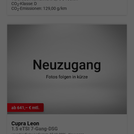
CO
-Klasse:
D
2
CO
-Emissionen:
129,00 g/km
2
ab 641,– € mtl.
Cupra Leon
1.5 eTSI 7-Gang-DSG