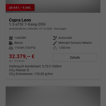
ab 641,– € mtl.
Cupra Leon
1.5 eTSI 7-Gang-DSG
unverbindliche Lieferzeit:
07.10.2026
Neuwagen
Fahrzeugnr.
1344589
Getriebe
Automatik
Kraftstoff
Benzin
Außenfarbe
Midnight Schwarz Metallic
Leistung
110 kW (150 PS)
Kilometerstand
1.000 km
32.379,– €
Details
incl. 19% MwSt.
Verbrauch kombiniert:
5,70 l/100km
CO
-Klasse:
D
2
CO
-Emissionen:
129,00 g/km
2