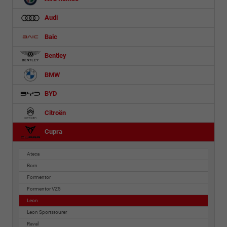
Audi
Baic
Bentley
BMW
BYD
Citroën
Cupra
Ateca
Born
Formentor
Formentor VZ5
Leon
Leon Sportstourer
Raval