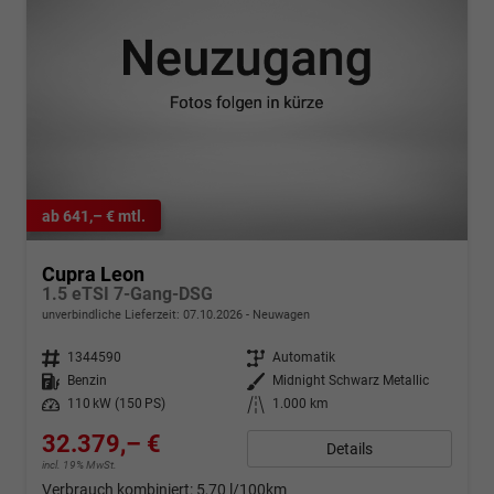
ab 641,– € mtl.
Cupra Leon
1.5 eTSI 7-Gang-DSG
unverbindliche Lieferzeit:
07.10.2026
Neuwagen
Fahrzeugnr.
1344590
Getriebe
Automatik
Kraftstoff
Benzin
Außenfarbe
Midnight Schwarz Metallic
Leistung
110 kW (150 PS)
Kilometerstand
1.000 km
32.379,– €
Details
incl. 19% MwSt.
Verbrauch kombiniert:
5,70 l/100km