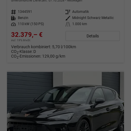
unverbindliche Lieferzeit:
07.10.2026
Neuwagen
Fahrzeugnr.
1344591
Getriebe
Automatik
Kraftstoff
Benzin
Außenfarbe
Midnight Schwarz Metallic
Leistung
110 kW (150 PS)
Kilometerstand
1.000 km
32.379,– €
Details
incl. 19% MwSt.
Verbrauch kombiniert:
5,70 l/100km
CO
-Klasse:
D
2
CO
-Emissionen:
129,00 g/km
2