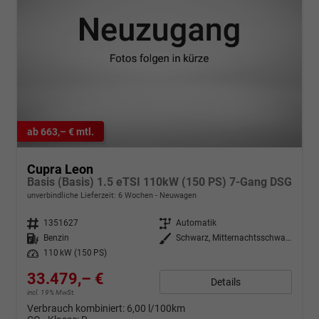
ab 663,– € mtl.
Cupra Leon
Basis (Basis) 1.5 eTSI 110kW (150 PS) 7-Gang DSG
unverbindliche Lieferzeit:
6 Wochen
Neuwagen
Fahrzeugnr.
1351627
Getriebe
Automatik
Kraftstoff
Benzin
Außenfarbe
Schwarz, Mitternachtsschwarz (0E)
Leistung
110 kW (150 PS)
33.479,– €
Details
incl. 19% MwSt.
Verbrauch kombiniert:
6,00 l/100km