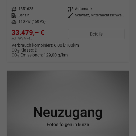
Fahrzeugnr.
1351628
Getriebe
Automatik
Kraftstoff
Benzin
Außenfarbe
Schwarz, Mitternachtsschwarz (0E)
Leistung
110 kW (150 PS)
33.479,– €
Details
incl. 19% MwSt.
Verbrauch kombiniert:
6,00 l/100km
CO
-Klasse:
D
2
CO
-Emissionen:
129,00 g/km
2