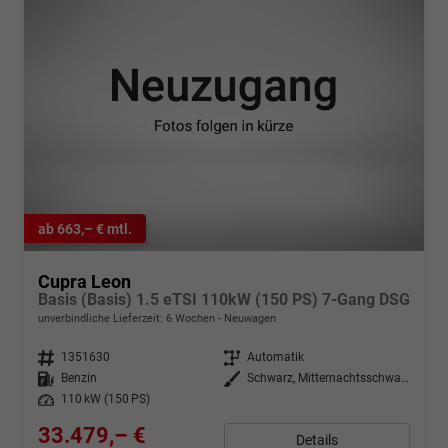
ab 663,– € mtl.
Cupra Leon
Basis (Basis) 1.5 eTSI 110kW (150 PS) 7-Gang DSG
unverbindliche Lieferzeit:
6 Wochen
Neuwagen
Fahrzeugnr.
1351630
Getriebe
Automatik
Kraftstoff
Benzin
Außenfarbe
Schwarz, Mitternachtsschwarz (0E)
Leistung
110 kW (150 PS)
33.479,– €
Details