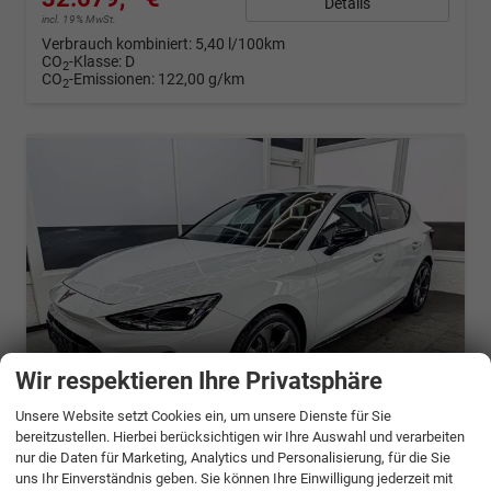
Details
incl. 19% MwSt.
Verbrauch kombiniert:
5,40 l/100km
CO
-Klasse:
D
2
CO
-Emissionen:
122,00 g/km
2
Wir respektieren Ihre Privatsphäre
Unsere Website setzt Cookies ein, um unsere Dienste für Sie
bereitzustellen. Hierbei berücksichtigen wir Ihre Auswahl und verarbeiten
ab 647,– € mtl.
nur die Daten für Marketing, Analytics und Personalisierung, für die Sie
uns Ihr Einverständnis geben. Sie können Ihre Einwilligung jederzeit mit