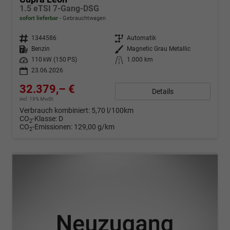
1.5 eTSI 7-Gang-DSG
sofort lieferbar
Gebrauchtwagen
Fahrzeugnr.
1344586
Getriebe
Automatik
Kraftstoff
Benzin
Außenfarbe
Magnetic Grau Metallic
Leistung
110 kW (150 PS)
Kilometerstand
1.000 km
23.06.2026
32.379,– €
Details
incl. 19% MwSt.
Verbrauch kombiniert:
5,70 l/100km
CO
-Klasse:
D
2
CO
-Emissionen:
129,00 g/km
2