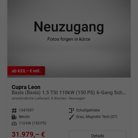
ab 633,– € mtl.
Cupra Leon
Basis (Basis) 1.5 TSI 110kW (150 PS) 6-Gang Schaltgetriebe
unverbindliche Lieferzeit:
6 Wochen
Neuwagen
Fahrzeugnr.
1347097
Getriebe
Schaltgetriebe
Kraftstoff
Benzin
Außenfarbe
Grau, Magnetic Tech (S7)
Leistung
110 kW (150 PS)
31.979,– €
Details