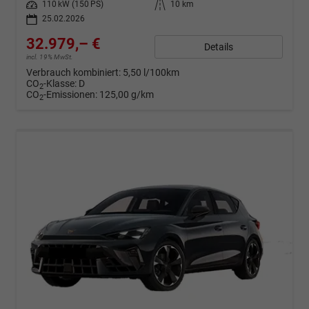
Leistung
110 kW (150 PS)
Kilometerstand
10 km
25.02.2026
32.979,– €
Details
incl. 19% MwSt.
Verbrauch kombiniert:
5,50 l/100km
CO
-Klasse:
D
2
CO
-Emissionen:
125,00 g/km
2