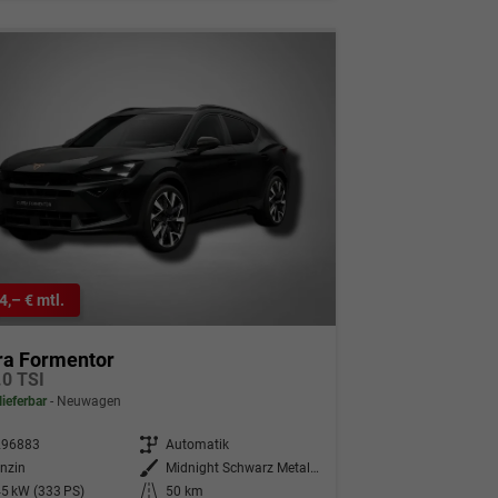
4,– € mtl.
ra Formentor
.0 TSI
lieferbar
Neuwagen
296883
Getriebe
Automatik
nzin
Außenfarbe
Midnight Schwarz Metallic
5 kW (333 PS)
Kilometerstand
50 km