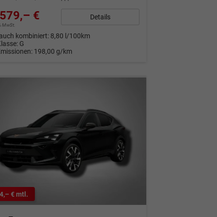
579,– €
Details
9% MwSt.
auch kombiniert:
8,80 l/100km
Klasse:
G
Emissionen:
198,00 g/km
4,– € mtl.