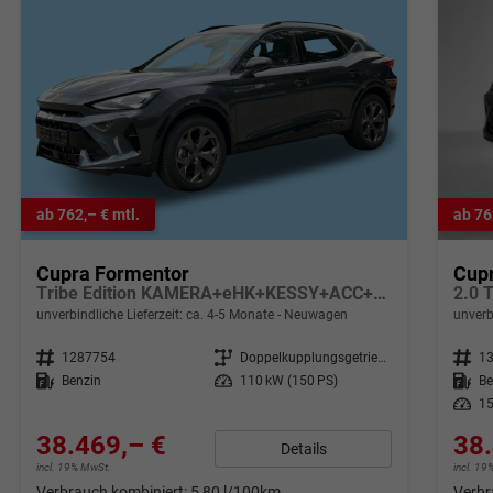
ab 762,– € mtl.
ab 76
Cupra Formentor
Cup
Tribe Edition KAMERA+eHK+KESSY+ACC+SHZ+19" ALU+LED+FULL LINK
2.0 
unverbindliche Lieferzeit: ca. 4-5 Monate
Neuwagen
unverb
Fahrzeugnr.
1287754
Getriebe
Doppelkupplungsgetriebe (DSG)
Fahrzeugnr.
1
Kraftstoff
Benzin
Leistung
110 kW (150 PS)
Kraftstoff
Be
Leistung
15
38.469,– €
38.
Details
incl. 19% MwSt.
incl. 1
Verbrauch kombiniert:
5,80 l/100km
Verbr