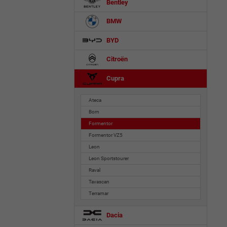
Bentley
BMW
BYD
Citroën
Cupra
Ateca
Born
Formentor
Formentor VZ5
Leon
Leon Sportstourer
Raval
Tavascan
Terramar
Dacia