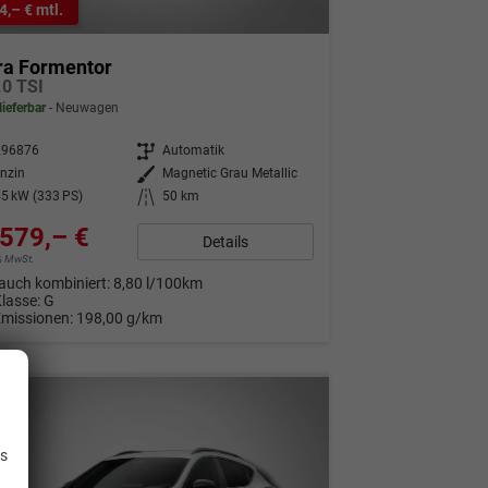
4,– € mtl.
ra Formentor
.0 TSI
lieferbar
Neuwagen
296876
Getriebe
Automatik
nzin
Außenfarbe
Magnetic Grau Metallic
5 kW (333 PS)
Kilometerstand
50 km
579,– €
Details
9% MwSt.
auch kombiniert:
8,80 l/100km
Klasse:
G
Emissionen:
198,00 g/km
.
is