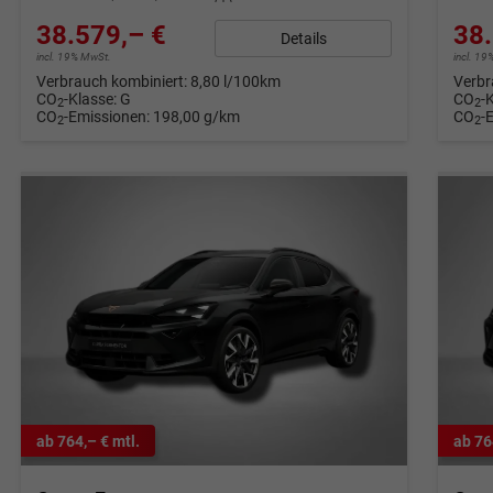
38.579,– €
38.
Details
incl. 19% MwSt.
incl. 1
Verbrauch kombiniert:
8,80 l/100km
Verbr
CO
-Klasse:
G
CO
-
2
2
CO
-Emissionen:
198,00 g/km
CO
-
2
2
ab 764,– € mtl.
ab 76