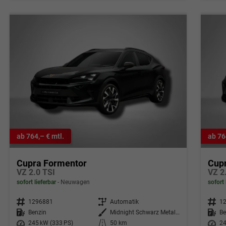
ab 764,– € mtl.
ab 76
Cupra Formentor
Cup
VZ 2.0 TSI
VZ 2
sofort lieferbar
Neuwagen
sofort 
Fahrzeugnr.
1296881
Getriebe
Automatik
Fahrzeugnr.
1
Kraftstoff
Benzin
Außenfarbe
Midnight Schwarz Metallic
Kraftstoff
Be
Leistung
245 kW (333 PS)
Kilometerstand
50 km
Leistung
24