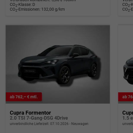
CO
-Klasse:
D
CO
-
2
2
CO
-Emissionen:
132,00 g/km
CO
-
2
2
ab 762,– € mtl.
ab 76
Cupra Formentor
Cup
2.0 TSI 7-Gang-DSG 4Drive
1.5 
unverbindliche Lieferzeit:
07.10.2026
Neuwagen
unverb