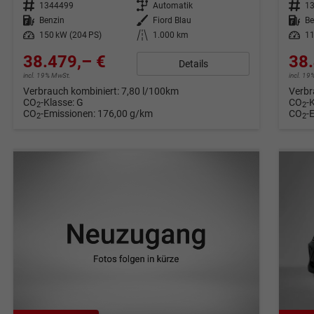
Fahrzeugnr.
1344499
Getriebe
Automatik
Fahrzeugnr.
1
Kraftstoff
Benzin
Außenfarbe
Fiord Blau
Kraftstoff
Be
Leistung
150 kW (204 PS)
Kilometerstand
1.000 km
Leistung
11
38.479,– €
38.
Details
incl. 19% MwSt.
incl. 1
Verbrauch kombiniert:
7,80 l/100km
Verbr
CO
-Klasse:
G
CO
-
2
2
CO
-Emissionen:
176,00 g/km
CO
-
2
2