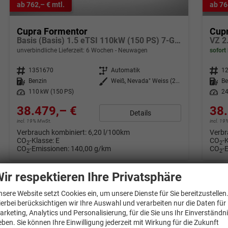
ab 762,– € mtl.
ab 76
Cupra Formentor
Cup
Basis (Basis) 1.5 eTSI 110kW (150 PS) 7-Gang DSG
VZ 2
unverbindliche Lieferzeit:
6 Wochen
Neuwagen
sofort 
Fahrzeugnr.
1351670
Getriebe
Automatik
Fahrzeugnr.
1
Kraftstoff
Benzin
Außenfarbe
Weiß, Nevada" Weiss (2Y)"
Kraftstoff
Be
Leistung
110 kW (150 PS)
Leistung
24
38.479,– €
38.
Details
incl. 19% MwSt.
incl. 1
Verbrauch kombiniert:
6,20 l/100km
Verbr
CO
-Klasse:
E
CO
-
2
2
CO
-Emissionen:
140,00 g/km
CO
-
2
2
ir respektieren Ihre Privatsphäre
nsere Website setzt Cookies ein, um unsere Dienste für Sie bereitzustellen
ierbei berücksichtigen wir Ihre Auswahl und verarbeiten nur die Daten für
arketing, Analytics und Personalisierung, für die Sie uns Ihr Einverständn
eben. Sie können Ihre Einwilligung jederzeit mit Wirkung für die Zukunft