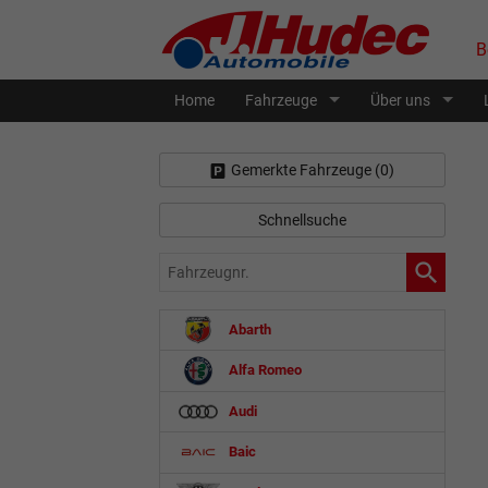
B
Home
Fahrzeuge
Über uns
Gemerkte Fahrzeuge (
0
)
Schnellsuche
Fahrzeugnr.
Abarth
Alfa Romeo
Audi
Baic