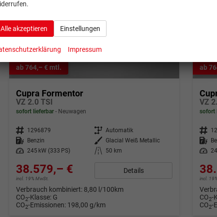
iderrufen.
Alle akzeptieren
Einstellungen
atenschutzerklärung
Impressum
ab 764,– € mtl.
ab 76
Cupra Formentor
Cup
VZ 2.0 TSI
VZ 2
sofort lieferbar
Neuwagen
sofort 
Fahrzeugnr.
1296879
Getriebe
Automatik
Fahrzeugnr.
1
Kraftstoff
Benzin
Außenfarbe
Glacial Weiß Metallic
Kraftstoff
Be
Leistung
245 kW (333 PS)
Kilometerstand
50 km
Leistung
24
38.579,– €
38.
Details
incl. 19% MwSt.
incl. 1
Verbrauch kombiniert:
8,80 l/100km
Verbr
CO
-Klasse:
G
CO
-
2
2
CO
-Emissionen:
198,00 g/km
CO
-
2
2