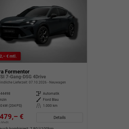
2,– € mtl.
ra Formentor
TSI 7-Gang-DSG 4Drive
indliche Lieferzeit:
07.10.2026
Neuwagen
344498
Getriebe
Automatik
nzin
Außenfarbe
Fiord Blau
0 kW (204 PS)
Kilometerstand
1.000 km
479,– €
Details
9% MwSt.
auch kombiniert:
7,80 l/100km