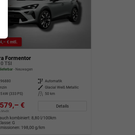
4,– € mtl.
ra Formentor
.0 TSI
lieferbar
Neuwagen
296880
Getriebe
Automatik
nzin
Außenfarbe
Glacial Weiß Metallic
5 kW (333 PS)
Kilometerstand
50 km
579,– €
Details
9% MwSt.
auch kombiniert:
8,80 l/100km
Klasse:
G
Emissionen:
198,00 g/km