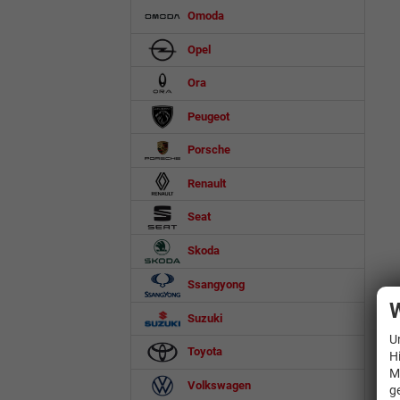
Omoda
Opel
Ora
Peugeot
Porsche
Renault
Seat
Skoda
Ssangyong
W
Suzuki
U
Toyota
H
M
Volkswagen
g