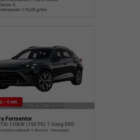
Klasse:
G
Emissionen:
176,00 g/km
2,– € mtl.
ra Formentor
eTSI 110kW (150 PS) 7-Gang DSG
indliche Lieferzeit:
6 Wochen
Neuwagen