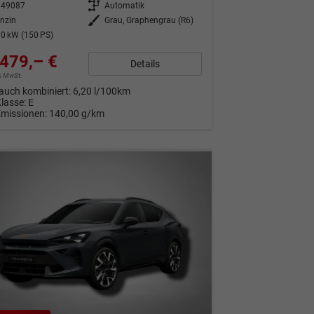
349087
Getriebe
Automatik
nzin
Außenfarbe
Grau, Graphengrau (R6)
0 kW (150 PS)
479,– €
Details
9% MwSt.
auch kombiniert:
6,20 l/100km
Klasse:
E
Emissionen:
140,00 g/km