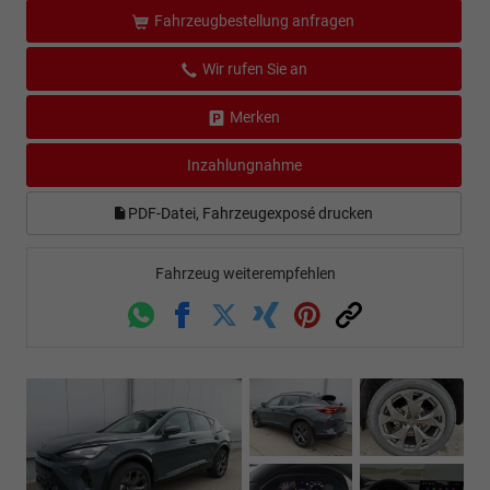
Fahrzeugbestellung anfragen
Wir rufen Sie an
Merken
Inzahlungnahme
PDF-Datei, Fahrzeugexposé drucken
Fahrzeug weiterempfehlen
Whatsapp
Facebook
Twitter
Xing
Pinterest
Link