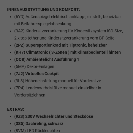
INNENAUSSTATTUNG UND KOMFORT:
(6YD) Außenspiegel elektrisch anklapp-, einstell-, beheizbar
mit Beifahrerspiegelabsenkung
(3A2) Kindersitzverankerung für Kindersitzsystem ISO-Size,
2 x top tether und Kindersitzverankerung vorn BF-Seite
(2PZ) Supersportlenkrad mit Tiptronic, beheizbar
(KH7) Climatronic ( 3-Zonen ) mit Klimabedienteil hinten
(QQ8) Ambientelicht Ausführung 1
(5MA) Dekor-Einlagen
(7J2) Virtuelles Cockpit
(3L3) Höheneinstellung manuell für Vordersitze
(7P4) Lendenwirbelstütze manuell einstellbar in
Vordersitzlehnen
EXTRAS:
(9Z3) 230V Wechselrichter und Steckdose
(3S5) Dachreling, schwarz
(8VM) LED Rückleuchten