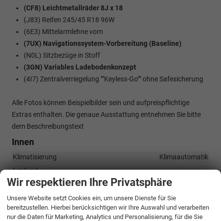
(CF8) Leichtmetallräder 8J x 18
(J83) Reifen 245/45 R18 96W
(6E3) Mittelarmlehne vorn
(7UX) Navigationssystem-Vorbereitung (Baseline)
(N0L) Sitzbezüge in Stoff
(3GN) Variables Ladebodenkonzept
(4I7) Zentralverriegelung ""Keyless-Go"" ohne Safesicherung
Alle Fotos können Beispielbilder sein und aufpreispflichtige
Extras enthalten. Die genaue Ausstattung entnehmen Sie bitte
dem Beschreibungstext
Innen
Klimatisierung
Klimaautomatik
Lenkrad
Wir respektieren Ihre Privatsphäre
in Leder, höhenverstellbar, mit Multifunktionen, mit
Lenkradheizung, mit Schaltwippen
Unsere Website setzt Cookies ein, um unsere Dienste für Sie
Sitze
bereitzustellen. Hierbei berücksichtigen wir Ihre Auswahl und verarbeiten
Isofix (Kindersitzbefestigung), Sitzheizung, Sportsitze, Isofix
nur die Daten für Marketing, Analytics und Personalisierung, für die Sie