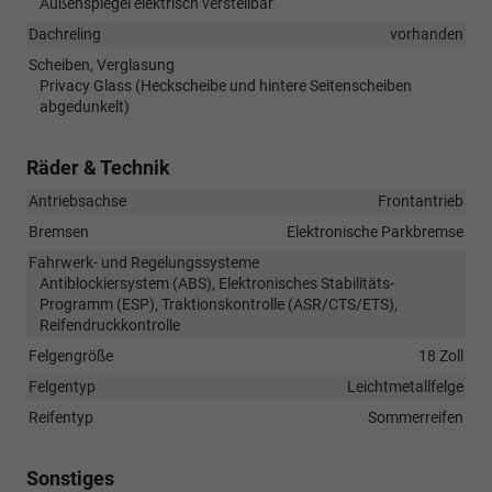
Außenspiegel elektrisch verstellbar
Dachreling
vorhanden
Scheiben, Verglasung
Privacy Glass (Heckscheibe und hintere Seitenscheiben
abgedunkelt)
Räder & Technik
Antriebsachse
Frontantrieb
Bremsen
Elektronische Parkbremse
Fahrwerk- und Regelungssysteme
Antiblockiersystem (ABS), Elektronisches Stabilitäts-
Programm (ESP), Traktionskontrolle (ASR/CTS/ETS),
Reifendruckkontrolle
Felgengröße
18 Zoll
Felgentyp
Leichtmetallfelge
Reifentyp
Sommerreifen
Sonstiges