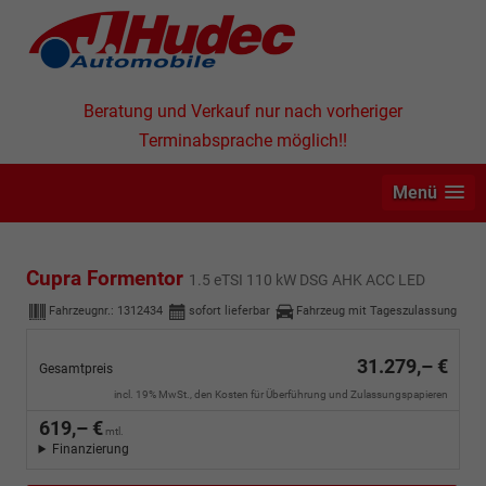
Beratung und Verkauf nur nach vorheriger
Terminabsprache möglich!!
Menü
Cupra Formentor
1.5 eTSI 110 kW DSG AHK ACC LED
Fahrzeugnr.:
1312434
sofort lieferbar
Fahrzeug mit Tageszulassung
31.279,– €
Gesamtpreis
incl. 19% MwSt., den Kosten für Überführung und Zulassungspapieren
619,– €
mtl.
Finanzierung