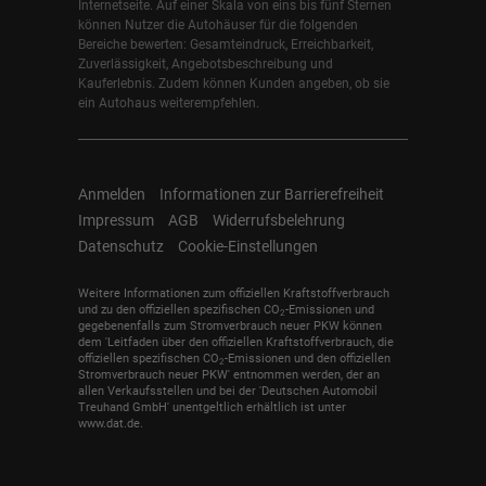
Internetseite. Auf einer Skala von eins bis fünf Sternen
können Nutzer die Autohäuser für die folgenden
Bereiche bewerten: Gesamteindruck, Erreichbarkeit,
Zuverlässigkeit, Angebotsbeschreibung und
Kauferlebnis. Zudem können Kunden angeben, ob sie
ein Autohaus weiterempfehlen.
Anmelden
Informationen zur Barrierefreiheit
Impressum
AGB
Widerrufsbelehrung
Datenschutz
Cookie-Einstellungen
Weitere Informationen zum offiziellen Kraftstoffverbrauch
und zu den offiziellen spezifischen CO
-Emissionen und
2
gegebenenfalls zum Stromverbrauch neuer PKW können
dem 'Leitfaden über den offiziellen Kraftstoffverbrauch, die
offiziellen spezifischen CO
-Emissionen und den offiziellen
2
Stromverbrauch neuer PKW' entnommen werden, der an
allen Verkaufsstellen und bei der 'Deutschen Automobil
Treuhand GmbH' unentgeltlich erhältlich ist unter
www.dat.de.