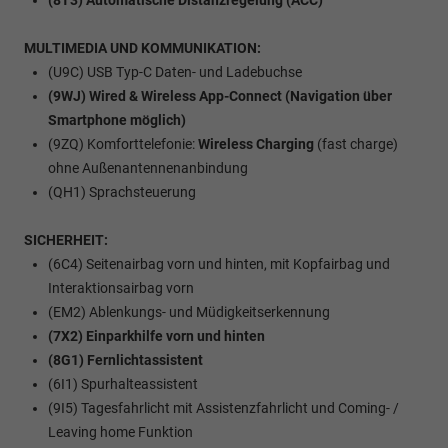
(8T3) Automatische Distanzregelung (ACC)
MULTIMEDIA UND KOMMUNIKATION:
(U9C) USB Typ-C Daten- und Ladebuchse
(9WJ) Wired & Wireless App-Connect (Navigation über
Smartphone möglich)
(9ZQ) Komforttelefonie:
Wireless Charging
(fast charge)
ohne Außenantennenanbindung
(QH1) Sprachsteuerung
SICHERHEIT:
(6C4) Seitenairbag vorn und hinten, mit Kopfairbag und
Interaktionsairbag vorn
(EM2) Ablenkungs- und Müdigkeitserkennung
(7X2) Einparkhilfe vorn und hinten
(8G1) Fernlichtassistent
(6I1) Spurhalteassistent
(9I5) Tagesfahrlicht mit Assistenzfahrlicht und Coming- /
Leaving home Funktion