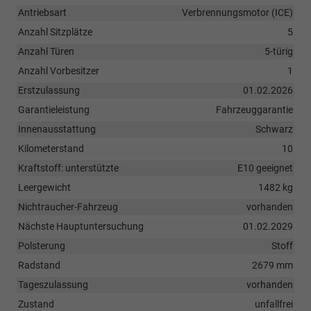
Antriebsart
Verbrennungsmotor (ICE)
Anzahl Sitzplätze
5
Anzahl Türen
5-türig
Anzahl Vorbesitzer
1
Erstzulassung
01.02.2026
Garantieleistung
Fahrzeuggarantie
Innenausstattung
Schwarz
Kilometerstand
10
Kraftstoff: unterstützte
E10 geeignet
Leergewicht
1482 kg
Nichtraucher-Fahrzeug
vorhanden
Nächste Hauptuntersuchung
01.02.2029
Polsterung
Stoff
Radstand
2679 mm
Tageszulassung
vorhanden
Zustand
unfallfrei