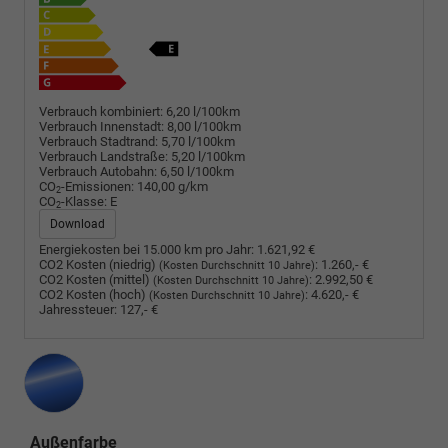
Verbrauch kombiniert:
6,20 l/100km
Verbrauch Innenstadt:
8,00 l/100km
Verbrauch Stadtrand:
5,70 l/100km
Verbrauch Landstraße:
5,20 l/100km
Verbrauch Autobahn:
6,50 l/100km
CO
-Emissionen:
140,00 g/km
2
CO
-Klasse:
E
2
Download
Energiekosten bei 15.000 km pro Jahr:
1.621,92 €
CO2 Kosten (niedrig)
:
1.260,- €
(Kosten Durchschnitt 10 Jahre)
CO2 Kosten (mittel)
:
2.992,50 €
(Kosten Durchschnitt 10 Jahre)
CO2 Kosten (hoch)
:
4.620,- €
(Kosten Durchschnitt 10 Jahre)
Jahressteuer:
127,- €
Außenfarbe