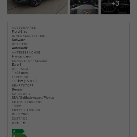
+3
AUSSENFARBE
Fjord-Blau
INNENAUSSTATTUNG
Schwarz
GETRIEBE
Automatik
ANTRIEBSACHSE
Frontantrieb
SCHADSTOFFKLASSE
Euro 6
HUBRAUM
1.498 ccm
LEISTUNG
110 kW (150 PS)
KRAFTSTOFF
Benzin
KATEGORIE
SUV/Geländewagen/Pickup
KILOMETERSTAND
10 km
ERSTZULASSUNG
01.02.2026
ZUSTAND
unfallfrei