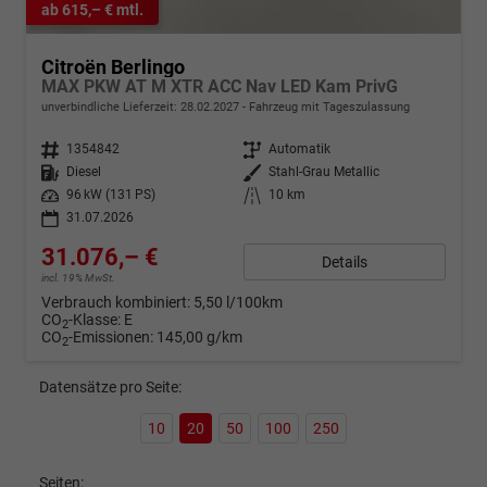
ab 615,– € mtl.
Citroën Berlingo
MAX PKW AT M XTR ACC Nav LED Kam PrivG
unverbindliche Lieferzeit:
28.02.2027
Fahrzeug mit Tageszulassung
Fahrzeugnr.
1354842
Getriebe
Automatik
Kraftstoff
Diesel
Außenfarbe
Stahl-Grau Metallic
Leistung
96 kW (131 PS)
Kilometerstand
10 km
31.07.2026
31.076,– €
Details
incl. 19% MwSt.
Verbrauch kombiniert:
5,50 l/100km
CO
-Klasse:
E
2
CO
-Emissionen:
145,00 g/km
2
Datensätze pro Seite:
10
20
50
100
250
Seiten: