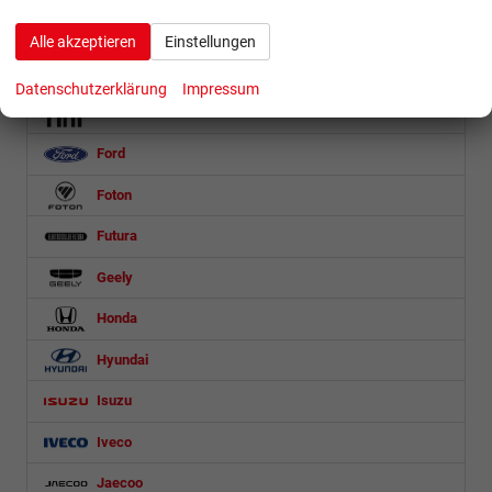
DS Automobiles
Alle akzeptieren
Einstellungen
Etrusco
Datenschutzerklärung
Impressum
Fiat
Ford
Foton
Futura
Geely
Honda
Hyundai
Isuzu
Iveco
Jaecoo