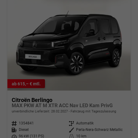
ab 615,– € mtl.
Citroën Berlingo
MAX PKW AT M XTR ACC Nav LED Kam PrivG
unverbindliche Lieferzeit:
28.02.2027
Fahrzeug mit Tageszulassung
Fahrzeugnr.
1354841
Getriebe
Automatik
Kraftstoff
Diesel
Außenfarbe
Perla-Nera-Schwarz Metallic
Leistung
96 kW (131 PS)
Kilometerstand
10 km