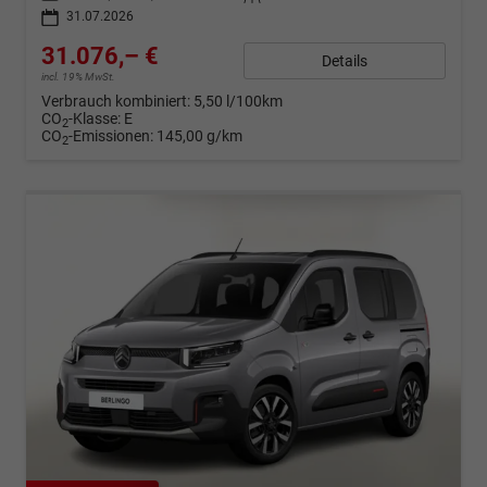
31.07.2026
31.076,– €
Details
incl. 19% MwSt.
Verbrauch kombiniert:
5,50 l/100km
CO
-Klasse:
E
2
CO
-Emissionen:
145,00 g/km
2