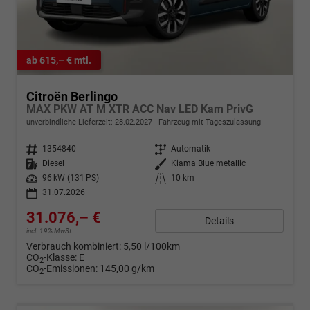
ab 615,– € mtl.
Citroën Berlingo
MAX PKW AT M XTR ACC Nav LED Kam PrivG
unverbindliche Lieferzeit:
28.02.2027
Fahrzeug mit Tageszulassung
Fahrzeugnr.
1354840
Getriebe
Automatik
Kraftstoff
Diesel
Außenfarbe
Kiama Blue metallic
Leistung
96 kW (131 PS)
Kilometerstand
10 km
31.07.2026
31.076,– €
Details
incl. 19% MwSt.
Verbrauch kombiniert:
5,50 l/100km
CO
-Klasse:
E
2
CO
-Emissionen:
145,00 g/km
2