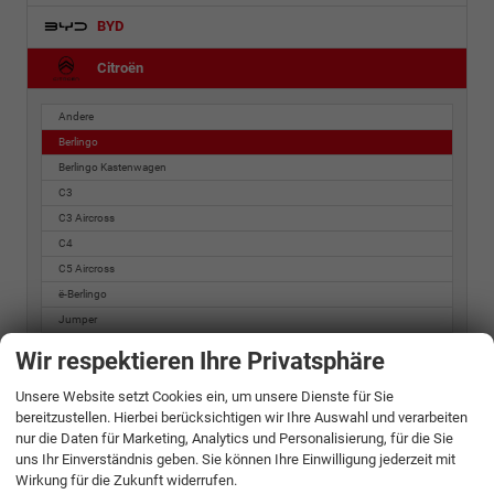
BYD
Citroën
Andere
Berlingo
Berlingo Kastenwagen
C3
C3 Aircross
C4
C5 Aircross
ë-Berlingo
Jumper
Jumpy
Wir respektieren Ihre Privatsphäre
Jumpy Kastenwagen
Unsere Website setzt Cookies ein, um unsere Dienste für Sie
SpaceTourer
bereitzustellen. Hierbei berücksichtigen wir Ihre Auswahl und verarbeiten
nur die Daten für Marketing, Analytics und Personalisierung, für die Sie
Cupra
uns Ihr Einverständnis geben. Sie können Ihre Einwilligung jederzeit mit
Wirkung für die Zukunft widerrufen.
Dacia