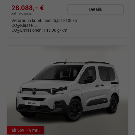
28.088,– €
Details
incl. 19% MwSt.
Verbrauch kombiniert:
5,50 l/100km
CO
-Klasse:
E
2
CO
-Emissionen:
145,00 g/km
2
ab 569,– € mtl.