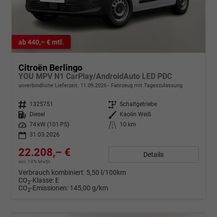
ab 440,– € mtl.
Citroën Berlingo
YOU MPV N1 CarPlay/AndroidAuto LED PDC
unverbindliche Lieferzeit:
11.09.2026
Fahrzeug mit Tageszulassung
Fahrzeugnr.
1325751
Getriebe
Schaltgetriebe
Kraftstoff
Diesel
Außenfarbe
Kaolin Weiß
Leistung
74 kW (101 PS)
Kilometerstand
10 km
31.03.2026
22.208,– €
Details
incl. 19% MwSt.
Verbrauch kombiniert:
5,50 l/100km
CO
-Klasse:
E
2
CO
-Emissionen:
145,00 g/km
2