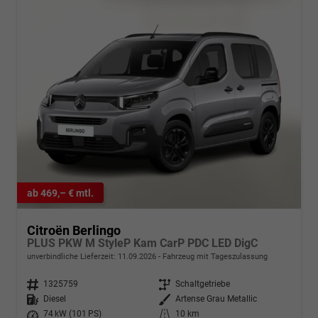
ab 469,– € mtl.
Citroën Berlingo
PLUS PKW M StyleP Kam CarP PDC LED DigC
unverbindliche Lieferzeit:
11.09.2026
Fahrzeug mit Tageszulassung
Fahrzeugnr.
1325759
Getriebe
Schaltgetriebe
Kraftstoff
Diesel
Außenfarbe
Artense Grau Metallic
Leistung
74 kW (101 PS)
Kilometerstand
10 km