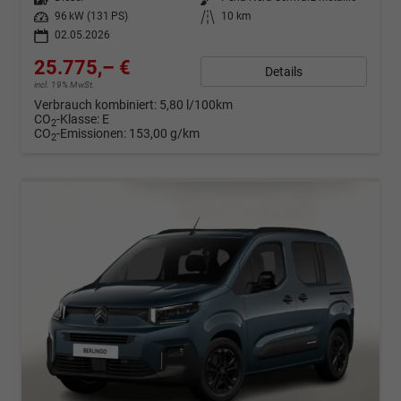
Leistung
96 kW (131 PS)
Kilometerstand
10 km
02.05.2026
25.775,– €
Details
incl. 19% MwSt.
Verbrauch kombiniert:
5,80 l/100km
CO
-Klasse:
E
2
CO
-Emissionen:
153,00 g/km
2