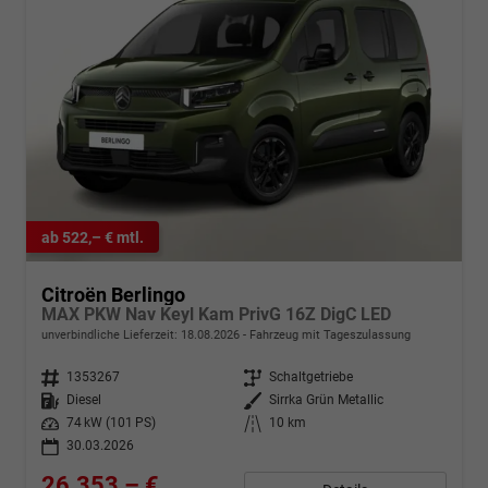
ab 522,– € mtl.
Citroën Berlingo
MAX PKW Nav Keyl Kam PrivG 16Z DigC LED
unverbindliche Lieferzeit:
18.08.2026
Fahrzeug mit Tageszulassung
Fahrzeugnr.
1353267
Getriebe
Schaltgetriebe
Kraftstoff
Diesel
Außenfarbe
Sirrka Grün Metallic
Leistung
74 kW (101 PS)
Kilometerstand
10 km
30.03.2026
26.353,– €