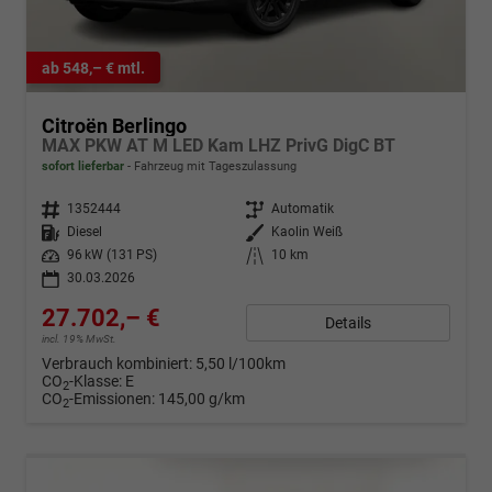
ab 548,– € mtl.
Citroën Berlingo
MAX PKW AT M LED Kam LHZ PrivG DigC BT
sofort lieferbar
Fahrzeug mit Tageszulassung
Fahrzeugnr.
1352444
Getriebe
Automatik
Kraftstoff
Diesel
Außenfarbe
Kaolin Weiß
Leistung
96 kW (131 PS)
Kilometerstand
10 km
30.03.2026
27.702,– €
Details
incl. 19% MwSt.
Verbrauch kombiniert:
5,50 l/100km
CO
-Klasse:
E
2
CO
-Emissionen:
145,00 g/km
2