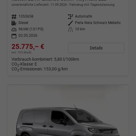
unverbindliche Lieferzeit:
11.09.2026
Fahrzeug mit Tageszulassung
Fahrzeugnr.
1353658
Getriebe
Automatik
Kraftstoff
Diesel
Außenfarbe
Perla Nera Schwarz Metallic
Leistung
96 kW (131 PS)
Kilometerstand
10 km
02.05.2026
25.775,– €
Details
incl. 19% MwSt.
Verbrauch kombiniert:
5,80 l/100km
CO
-Klasse:
E
2
CO
-Emissionen:
153,00 g/km
2