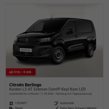
ab 510,– € mtl.
Citroën Berlingo
Kasten L2 AT Extenso ComfP Keyl Kam LED
unverbindliche Lieferzeit:
11.09.2026
Fahrzeug mit Tageszulassung
Fahrzeugnr.
1353907
Getriebe
Automatik
Kraftstoff
Diesel
Außenfarbe
Perla Nera Schwarz Metallic