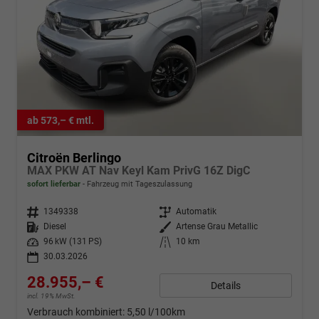
ab 573,– € mtl.
Citroën Berlingo
MAX PKW AT Nav Keyl Kam PrivG 16Z DigC
sofort lieferbar
Fahrzeug mit Tageszulassung
Fahrzeugnr.
1349338
Getriebe
Automatik
Kraftstoff
Diesel
Außenfarbe
Artense Grau Metallic
Leistung
96 kW (131 PS)
Kilometerstand
10 km
30.03.2026
28.955,– €
Details
incl. 19% MwSt.
Verbrauch kombiniert:
5,50 l/100km