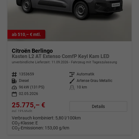
ab 510,– € mtl.
Citroën Berlingo
Kasten L2 AT Extenso ComfP Keyl Kam LED
unverbindliche Lieferzeit:
11.09.2026
Fahrzeug mit Tageszulassung
Fahrzeugnr.
1353659
Getriebe
Automatik
Kraftstoff
Diesel
Außenfarbe
Artense Grau Metallic
Leistung
96 kW (131 PS)
Kilometerstand
10 km
02.05.2026
25.775,– €
Details
incl. 19% MwSt.
Verbrauch kombiniert:
5,80 l/100km
CO
-Klasse:
E
2
CO
-Emissionen:
153,00 g/km
2