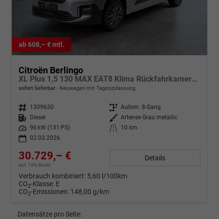
ab 608,– € mtl.
Citroën Berlingo
XL Plus 1,5 130 MAX EAT8 Klima Rückfahrkamera Einparkhilfe Navigation Sitzheizung Keyless
sofort lieferbar
Neuwagen mit Tageszulassung
Fahrzeugnr.
1309630
Getriebe
Autom. 8-Gang
Kraftstoff
Diesel
Außenfarbe
Artense Grau metallic
Leistung
96 kW (131 PS)
Kilometerstand
10 km
02.03.2026
30.729,– €
Details
incl. 19% MwSt.
Verbrauch kombiniert:
5,60 l/100km
CO
-Klasse:
E
2
CO
-Emissionen:
148,00 g/km
2
Datensätze pro Seite: