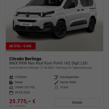
ab 510,– € mtl.
Citroën Berlingo
MAX PKW Nav Keyl Kam PrivG 16Z DigC LED
unverbindliche Lieferzeit:
21.08.2026
Fahrzeug mit Tageszulassung
Fahrzeugnr.
1353265
Getriebe
Schaltgetriebe
Kraftstoff
Diesel
Außenfarbe
Kaolin Weiß
Leistung
74 kW (101 PS)
Kilometerstand
10 km
30.03.2026
25.775,– €
Details
incl. 19% MwSt.