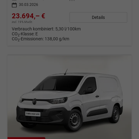
30.03.2026
23.694,– €
Details
incl. 19% MwSt.
Verbrauch kombiniert:
5,30 l/100km
CO
-Klasse:
E
2
CO
-Emissionen:
138,00 g/km
2