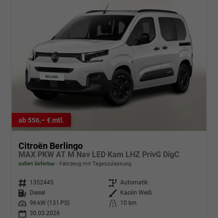
ab 556,– € mtl.
Citroën Berlingo
MAX PKW AT M Nav LED Kam LHZ PrivG DigC
sofort lieferbar
Fahrzeug mit Tageszulassung
Fahrzeugnr.
1352445
Getriebe
Automatik
Kraftstoff
Diesel
Außenfarbe
Kaolin Weiß
Leistung
96 kW (131 PS)
Kilometerstand
10 km
30.03.2026