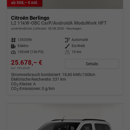
ab 508,– € mtl.
Citroën Berlingo
L2 11kW-OBC CarP/AndroidA ModuWork HFT
unverbindliche Lieferzeit:
06.08.2026
Neuwagen
Fahrzeugnr.
1353596
Getriebe
Automatik
Kraftstoff
Elektro
Außenfarbe
Eis-Weiß
Leistung
100 kW (136 PS)
Kilometerstand
10 km
25.678,– €
Details
incl. 19% MwSt.
Stromverbrauch kombiniert:
18,80 kWh/100km
Elektrische Reichweite:
331 km
CO
-Klasse:
A
2
CO
-Emissionen:
0 g/km
2