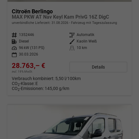
Citroën Berlingo
MAX PKW AT Nav Keyl Kam PrivG 16Z DigC
unverbindliche Lieferzeit:
31.08.2026
Fahrzeug mit Tageszulassung
Fahrzeugnr.
1352446
Getriebe
Automatik
Kraftstoff
Diesel
Außenfarbe
Kaolin Weiß
Leistung
96 kW (131 PS)
Kilometerstand
10 km
30.03.2026
28.763,– €
Details
incl. 19% MwSt.
Verbrauch kombiniert:
5,50 l/100km
CO
-Klasse:
E
2
CO
-Emissionen:
145,00 g/km
2