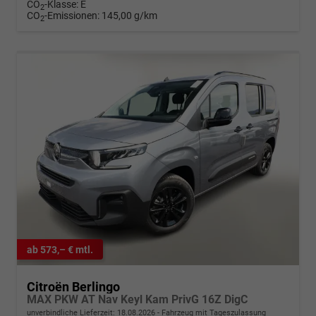
CO
-Klasse:
E
2
CO
-Emissionen:
145,00 g/km
2
ab 573,– € mtl.
Citroën Berlingo
MAX PKW AT Nav Keyl Kam PrivG 16Z DigC
unverbindliche Lieferzeit:
18.08.2026
Fahrzeug mit Tageszulassung