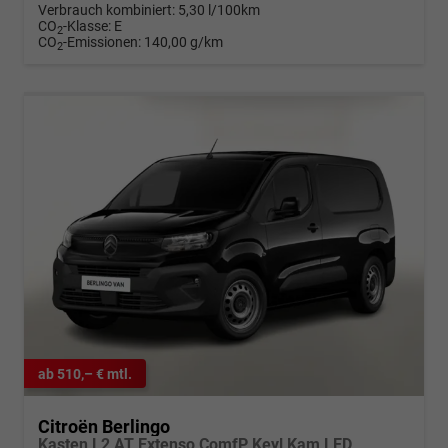
Verbrauch kombiniert:
5,30 l/100km
CO
-Klasse:
E
2
CO
-Emissionen:
140,00 g/km
2
ab 510,– € mtl.
Citroën Berlingo
Kasten L2 AT Extenso ComfP Keyl Kam LED