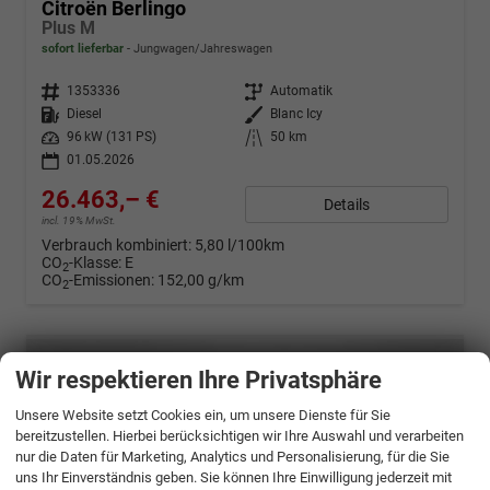
Citroën Berlingo
Plus M
sofort lieferbar
Jungwagen/Jahreswagen
Fahrzeugnr.
1353336
Getriebe
Automatik
Kraftstoff
Diesel
Außenfarbe
Blanc Icy
Leistung
96 kW (131 PS)
Kilometerstand
50 km
01.05.2026
26.463,– €
Details
incl. 19% MwSt.
Verbrauch kombiniert:
5,80 l/100km
CO
-Klasse:
E
2
CO
-Emissionen:
152,00 g/km
2
Wir respektieren Ihre Privatsphäre
Unsere Website setzt Cookies ein, um unsere Dienste für Sie
bereitzustellen. Hierbei berücksichtigen wir Ihre Auswahl und verarbeiten
nur die Daten für Marketing, Analytics und Personalisierung, für die Sie
uns Ihr Einverständnis geben. Sie können Ihre Einwilligung jederzeit mit