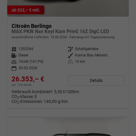
ab 522,– € mtl.
Citroën Berlingo
MAX PKW Nav Keyl Kam PrivG 16Z DigC LED
unverbindliche Lieferzeit:
18.08.2026
Fahrzeug mit Tageszulassung
Fahrzeugnr.
1353266
Getriebe
Schaltgetriebe
Kraftstoff
Diesel
Außenfarbe
Kiama Blau Metallic
Leistung
74 kW (101 PS)
Kilometerstand
10 km
30.03.2026
26.353,– €
Details
incl. 19% MwSt.
Verbrauch kombiniert:
5,30 l/100km
CO
-Klasse:
E
2
CO
-Emissionen:
140,00 g/km
2