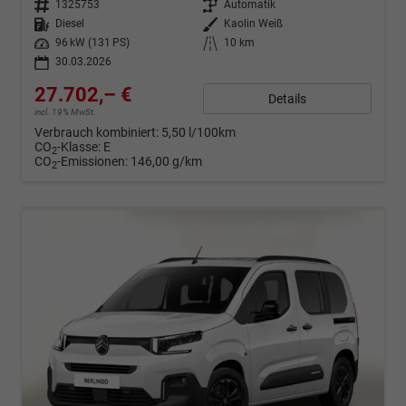
Fahrzeugnr.
1325753
Getriebe
Automatik
Kraftstoff
Diesel
Außenfarbe
Kaolin Weiß
Leistung
96 kW (131 PS)
Kilometerstand
10 km
30.03.2026
27.702,– €
Details
incl. 19% MwSt.
Verbrauch kombiniert:
5,50 l/100km
CO
-Klasse:
E
2
CO
-Emissionen:
146,00 g/km
2