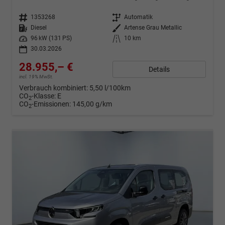
Fahrzeugnr.
1353268
Getriebe
Automatik
Kraftstoff
Diesel
Außenfarbe
Artense Grau Metallic
Leistung
96 kW (131 PS)
Kilometerstand
10 km
30.03.2026
28.955,– €
Details
incl. 19% MwSt.
Verbrauch kombiniert:
5,50 l/100km
CO
-Klasse:
E
2
CO
-Emissionen:
145,00 g/km
2