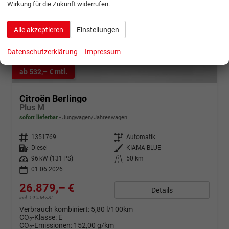
Wirkung für die Zukunft widerrufen.
Alle akzeptieren
Einstellungen
Datenschutzerklärung
Impressum
ab 532,– € mtl.
Citroën Berlingo
Plus M
sofort lieferbar
Jungwagen/Jahreswagen
Fahrzeugnr.
1351769
Getriebe
Automatik
Kraftstoff
Diesel
Außenfarbe
KIAMA BLUE
Leistung
96 kW (131 PS)
Kilometerstand
50 km
01.06.2026
26.879,– €
Details
incl. 19% MwSt.
Verbrauch kombiniert:
5,80 l/100km
CO
-Klasse:
E
2
CO
-Emissionen:
152,00 g/km
2