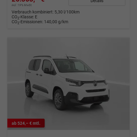
Details
incl. 19% MwSt.
Verbrauch kombiniert:
5,30 l/100km
CO
-Klasse:
E
2
CO
-Emissionen:
140,00 g/km
2
ab 524,– € mtl.