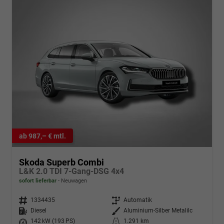
ab 987,– € mtl.
Skoda Superb Combi
L&K 2.0 TDI 7-Gang-DSG 4x4
sofort lieferbar
Neuwagen
Fahrzeugnr.
1334435
Getriebe
Automatik
Kraftstoff
Diesel
Außenfarbe
Aluminium-Silber Metalilc
Leistung
142 kW (193 PS)
Kilometerstand
1.291 km