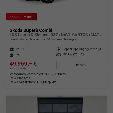
ab 989,– € mtl.
Skoda Superb Combi
L&K Laurin & Klement DSG+NAVI+CANTON+MATRIX
unverbindliche Lieferzeit: ca. 2-3 Monate
Neuwagen
Fahrzeugnr.
1286119
Getriebe
Doppelkupplungsgetriebe (DSG)
Kraftstoff
Benzin
Leistung
195 kW (265 PS)
49.959,– €
Details
incl. 19% MwSt.
Verbrauch kombiniert:
8,10 l/100km
CO
-Klasse:
G
2
CO
-Emissionen:
184,00 g/km
2