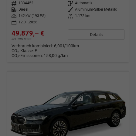
Fahrzeugnr.
1334452
Getriebe
Automatik
Kraftstoff
Diesel
Außenfarbe
Aluminium-Silber Metalilc
Leistung
142 kW (193 PS)
Kilometerstand
1.172 km
12.01.2026
49.879,– €
Details
incl. 19% MwSt.
Verbrauch kombiniert:
6,00 l/100km
CO
-Klasse:
F
2
CO
-Emissionen:
158,00 g/km
2