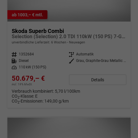
ab 1003,– € mtl.
Skoda Superb Combi
Selection (Selection) 2.0 TDI 110kW (150 PS) 7-Gang DSG
unverbindliche Lieferzeit:
6 Wochen
Neuwagen
Fahrzeugnr.
1352684
Getriebe
Automatik
Kraftstoff
Diesel
Außenfarbe
Grau, Graphite-Grau Metallic (5X)
Leistung
110 kW (150 PS)
50.679,– €
Details
incl. 19% MwSt.
Verbrauch kombiniert:
5,70 l/100km
CO
-Klasse:
E
2
CO
-Emissionen:
149,00 g/km
2