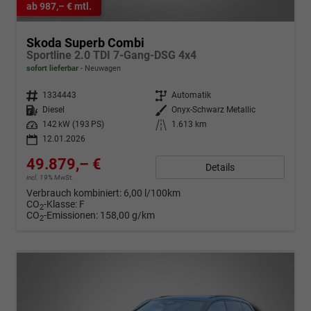
ab 987,– € mtl.
Skoda Superb Combi
Sportline 2.0 TDI 7-Gang-DSG 4x4
sofort lieferbar
Neuwagen
Fahrzeugnr.
1334443
Getriebe
Automatik
Kraftstoff
Diesel
Außenfarbe
Onyx-Schwarz Metallic
Leistung
142 kW (193 PS)
Kilometerstand
1.613 km
12.01.2026
49.879,– €
Details
incl. 19% MwSt.
Verbrauch kombiniert:
6,00 l/100km
CO
-Klasse:
F
2
CO
-Emissionen:
158,00 g/km
2