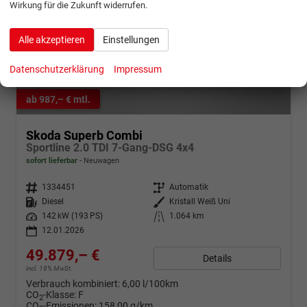
Wirkung für die Zukunft widerrufen.
Alle akzeptieren
Einstellungen
Datenschutzerklärung
Impressum
ab 987,– € mtl.
Skoda Superb Combi
Sportline 2.0 TDI 7-Gang-DSG 4x4
sofort lieferbar
Neuwagen
Fahrzeugnr.
1334451
Getriebe
Automatik
Kraftstoff
Diesel
Außenfarbe
Kristall Weiß Uni
Leistung
142 kW (193 PS)
Kilometerstand
1.064 km
12.01.2026
49.879,– €
Details
incl. 19% MwSt.
Verbrauch kombiniert:
6,00 l/100km
CO
-Klasse:
F
2
CO
-Emissionen:
158,00 g/km