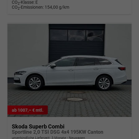
CO
-Klasse:
E
2
CO
-Emissionen:
154,00 g/km
2
ab 1007,– € mtl.
Skoda Superb Combi
Sportline 2,0 TSI DSG 4x4 195KW Canton
unverbindliche Lieferzeit:
3 Monate
Neuwagen