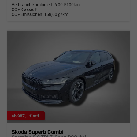
Verbrauch kombiniert:
6,00 l/100km
CO
-Klasse:
F
2
CO
-Emissionen:
158,00 g/km
2
ab 987,– € mtl.
Skoda Superb Combi