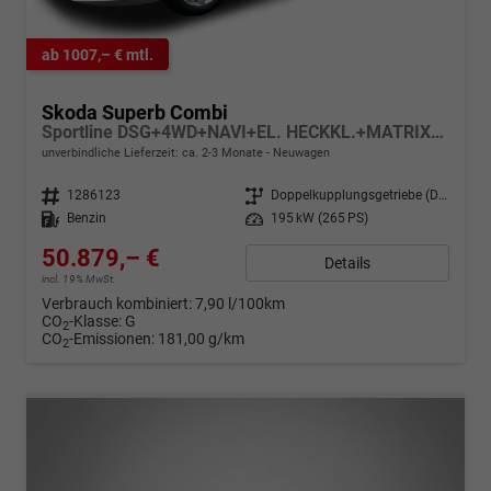
ab 1007,– € mtl.
Skoda Superb Combi
Sportline DSG+4WD+NAVI+EL. HECKKL.+MATRIX+SHZ V+H
unverbindliche Lieferzeit: ca. 2-3 Monate
Neuwagen
Fahrzeugnr.
1286123
Getriebe
Doppelkupplungsgetriebe (DSG)
Kraftstoff
Benzin
Leistung
195 kW (265 PS)
50.879,– €
Details
incl. 19% MwSt.
Verbrauch kombiniert:
7,90 l/100km
CO
-Klasse:
G
2
CO
-Emissionen:
181,00 g/km
2