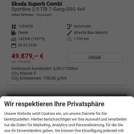
Skoda Superb Combi
Sportline 2.0 TDI 7-Gang-DSG 4x4
sofort lieferbar
Neuwagen
Fahrzeugnr.
1334450
Getriebe
Automatik
Kraftstoff
Diesel
Außenfarbe
Atlantik Blau Metallic
Leistung
142 kW (193 PS)
Kilometerstand
1.535 km
02.02.2026
49.879,– €
Details
incl. 19% MwSt.
Verbrauch kombiniert:
6,00 l/100km
CO
-Klasse:
F
2
CO
-Emissionen:
158,00 g/km
2
Wir respektieren Ihre Privatsphäre
Unsere Website setzt Cookies ein, um unsere Dienste für Sie
bereitzustellen. Hierbei berücksichtigen wir Ihre Auswahl und verarbeiten
nur die Daten für Marketing, Analytics und Personalisierung, für die Sie
uns Ihr Einverständnis geben. Sie können Ihre Einwilligung jederzeit mit