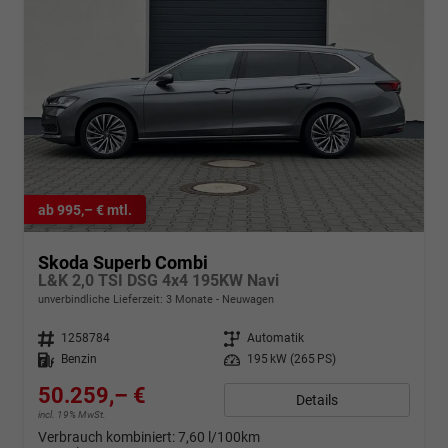
ab 995,– € mtl.
Skoda Superb Combi
L&K 2,0 TSI DSG 4x4 195KW Navi
unverbindliche Lieferzeit:
3 Monate
Neuwagen
Fahrzeugnr.
1258784
Getriebe
Automatik
Kraftstoff
Benzin
Leistung
195 kW (265 PS)
50.259,– €
Details
incl. 19% MwSt.
Verbrauch kombiniert:
7,60 l/100km