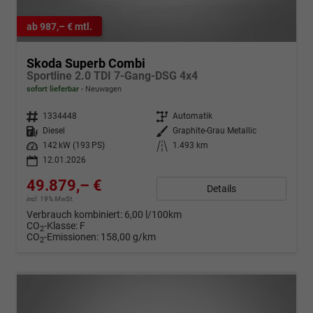
ab 987,– € mtl.
Skoda Superb Combi
Sportline 2.0 TDI 7-Gang-DSG 4x4
sofort lieferbar
Neuwagen
Fahrzeugnr.
1334448
Getriebe
Automatik
Kraftstoff
Diesel
Außenfarbe
Graphite-Grau Metallic
Leistung
142 kW (193 PS)
Kilometerstand
1.493 km
12.01.2026
49.879,– €
Details
incl. 19% MwSt.
Verbrauch kombiniert:
6,00 l/100km
CO
-Klasse:
F
2
CO
-Emissionen:
158,00 g/km
2