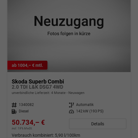
ab 1004,– € mtl.
Skoda Superb Combi
2.0 TDI L&K DSG7 4WD
unverbindliche Lieferzeit:
4 Monate
Neuwagen
Fahrzeugnr.
1340082
Getriebe
Automatik
Kraftstoff
Diesel
Leistung
142 kW (193 PS)
50.734,– €
Details
incl. 19% MwSt.
Verbrauch kombiniert:
5,90 l/100km