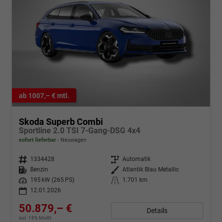
ab 1007,– € mtl.
Skoda Superb Combi
Sportline 2.0 TSI 7-Gang-DSG 4x4
sofort lieferbar
Neuwagen
Fahrzeugnr.
1334428
Getriebe
Automatik
Kraftstoff
Benzin
Außenfarbe
Atlantik Blau Metallic
Leistung
195 kW (265 PS)
Kilometerstand
1.701 km
12.01.2026
50.879,– €
Details
incl. 19% MwSt.