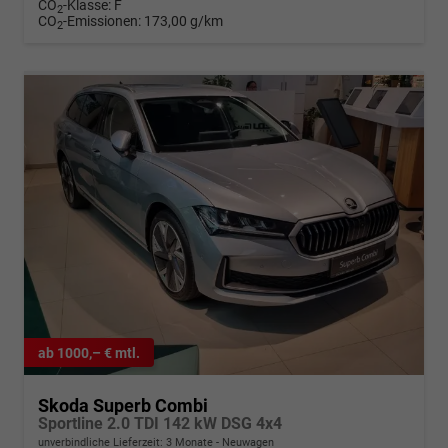
CO
-Klasse:
F
2
CO
-Emissionen:
173,00 g/km
2
ab 1000,– € mtl.
Skoda Superb Combi
Sportline 2.0 TDI 142 kW DSG 4x4
unverbindliche Lieferzeit:
3 Monate
Neuwagen