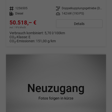
Fahrzeugnr.
1256505
Getriebe
Doppelkupplungsgetriebe (DSG)
Kraftstoff
Diesel
Leistung
142 kW (193 PS)
50.518,– €
Details
incl. 19% MwSt.
Verbrauch kombiniert:
5,70 l/100km
CO
-Klasse:
E
2
CO
-Emissionen:
151,00 g/km
2