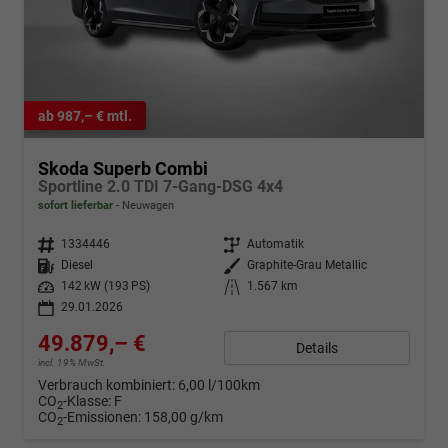
ab 987,– € mtl.
Skoda Superb Combi
Sportline 2.0 TDI 7-Gang-DSG 4x4
sofort lieferbar
Neuwagen
Fahrzeugnr.
1334446
Getriebe
Automatik
Kraftstoff
Diesel
Außenfarbe
Graphite-Grau Metallic
Leistung
142 kW (193 PS)
Kilometerstand
1.567 km
29.01.2026
49.879,– €
Details
incl. 19% MwSt.
Verbrauch kombiniert:
6,00 l/100km
CO
-Klasse:
F
2
CO
-Emissionen:
158,00 g/km
2