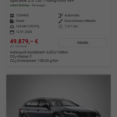
Sportline 2.0 TDI 7-Gang-DSG 4x4
sofort lieferbar
Neuwagen
Fahrzeugnr.
1334445
Getriebe
Automatik
Kraftstoff
Diesel
Außenfarbe
Onyx-Schwarz Metallic
Leistung
142 kW (193 PS)
Kilometerstand
1.211 km
12.01.2026
49.879,– €
Details
incl. 19% MwSt.
Verbrauch kombiniert:
6,00 l/100km
CO
-Klasse:
F
2
CO
-Emissionen:
158,00 g/km
2