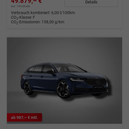
49.879,– €
Details
incl. 19% MwSt.
Verbrauch kombiniert:
6,00 l/100km
CO
-Klasse:
F
2
CO
-Emissionen:
158,00 g/km
2
ab 987,– € mtl.