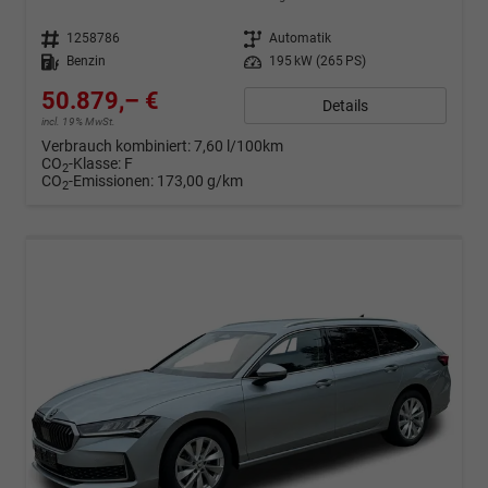
Fahrzeugnr.
1258786
Getriebe
Automatik
Kraftstoff
Benzin
Leistung
195 kW (265 PS)
50.879,– €
Details
incl. 19% MwSt.
Verbrauch kombiniert:
7,60 l/100km
CO
-Klasse:
F
2
CO
-Emissionen:
173,00 g/km
2