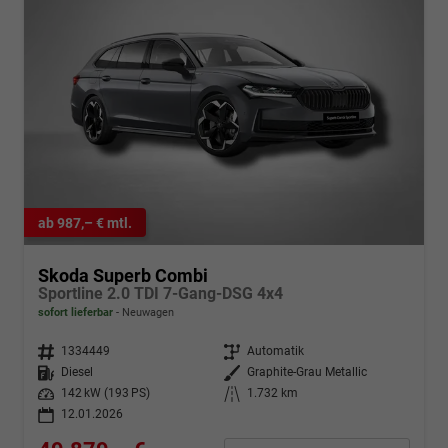
ab 987,– € mtl.
Skoda Superb Combi
Sportline 2.0 TDI 7-Gang-DSG 4x4
sofort lieferbar
Neuwagen
Fahrzeugnr.
1334449
Getriebe
Automatik
Kraftstoff
Diesel
Außenfarbe
Graphite-Grau Metallic
Leistung
142 kW (193 PS)
Kilometerstand
1.732 km
12.01.2026