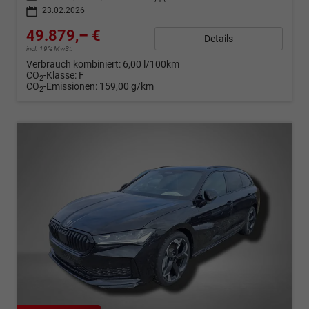
23.02.2026
49.879,– €
Details
incl. 19% MwSt.
Verbrauch kombiniert:
6,00 l/100km
CO
-Klasse:
F
2
CO
-Emissionen:
159,00 g/km
2