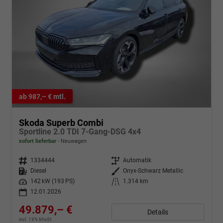
ab 987,– € mtl.
Skoda Superb Combi
Sportline 2.0 TDI 7-Gang-DSG 4x4
sofort lieferbar
Neuwagen
Fahrzeugnr.
1334444
Getriebe
Automatik
Kraftstoff
Diesel
Außenfarbe
Onyx-Schwarz Metallic
Leistung
142 kW (193 PS)
Kilometerstand
1.314 km
12.01.2026
49.879,– €
Details
incl. 19% MwSt.