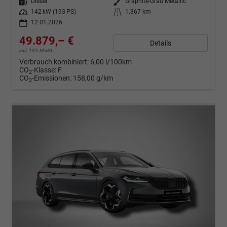
Kraftstoff
Diesel
Außenfarbe
Graphite-Grau Metallic
Leistung
142 kW (193 PS)
Kilometerstand
1.367 km
12.01.2026
49.879,– €
Details
incl. 19% MwSt.
Verbrauch kombiniert:
6,00 l/100km
CO
-Klasse:
F
2
CO
-Emissionen:
158,00 g/km
2