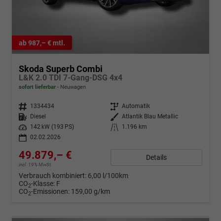
ab 987,– € mtl.
Skoda Superb Combi
L&K 2.0 TDI 7-Gang-DSG 4x4
sofort lieferbar
Neuwagen
Fahrzeugnr.
1334434
Getriebe
Automatik
Kraftstoff
Diesel
Außenfarbe
Atlantik Blau Metallic
Leistung
142 kW (193 PS)
Kilometerstand
1.196 km
02.02.2026
49.879,– €
Details
incl. 19% MwSt.
Verbrauch kombiniert:
6,00 l/100km
CO
-Klasse:
F
2
CO
-Emissionen:
159,00 g/km
2