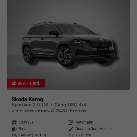
ab 869,– € mtl.
Skoda Karoq
Sportline 2.0 TSI 7-Gang-DSG 4x4
unverbindliche Lieferzeit:
21.08.2026
Neuwagen
Fahrzeugnr.
1339381
Getriebe
Automatik
Kraftstoff
Benzin
Außenfarbe
Graphite-Grau-Metallic
Leistung
140 kW (190 PS)
Kilometerstand
1.721 km