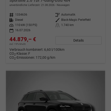
Sportline 2.0 TDI 7-Gang-DSG 4x4
unverbindliche Lieferzeit:
21.08.2026
Neuwagen
Fahrzeugnr.
1334636
Getriebe
Automatik
Kraftstoff
Diesel
Außenfarbe
Black-Magic Perleffekt
Leistung
110 kW (150 PS)
Kilometerstand
1.740 km
16.07.2026
44.879,– €
Details
incl. 19% MwSt.
Verbrauch kombiniert:
6,60 l/100km
CO
-Klasse:
F
2
CO
-Emissionen:
172,00 g/km
2