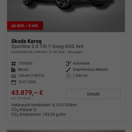
ab 869,– € mtl.
Skoda Karoq
Sportline 2.0 TSI 7-Gang-DSG 4x4
unverbindliche Lieferzeit:
21.08.2026
Neuwagen
Fahrzeugnr.
1339380
Getriebe
Automatik
Kraftstoff
Benzin
Außenfarbe
Graphite-Grau-Metallic
Leistung
140 kW (190 PS)
Kilometerstand
1.590 km
16.07.2026
43.879,– €
Details
incl. 19% MwSt.
Verbrauch kombiniert:
8,10 l/100km
CO
-Klasse:
G
2
CO
-Emissionen:
183,00 g/km
2