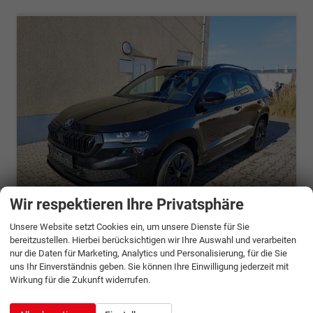
Wir respektieren Ihre Privatsphäre
ab 930,– € mtl.
Unsere Website setzt Cookies ein, um unsere Dienste für Sie
bereitzustellen. Hierbei berücksichtigen wir Ihre Auswahl und verarbeiten
Skoda Karoq
nur die Daten für Marketing, Analytics und Personalisierung, für die Sie
Sportline Sound Amundsen Matrix 360° ParkAssist
uns Ihr Einverständnis geben. Sie können Ihre Einwilligung jederzeit mit
unverbindliche Lieferzeit: 6 - 9 Monate
Neuwagen mit Tageszulassung
Wirkung für die Zukunft widerrufen.
Fahrzeugnr.
1134080
Getriebe
Doppelkupplungsgetriebe (DSG)