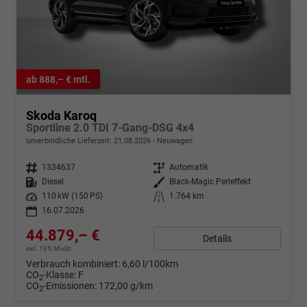
ab 888,– € mtl.
Skoda Karoq
Sportline 2.0 TDI 7-Gang-DSG 4x4
unverbindliche Lieferzeit:
21.08.2026
Neuwagen
Fahrzeugnr.
1334637
Getriebe
Automatik
Kraftstoff
Diesel
Außenfarbe
Black-Magic Perleffekt
Leistung
110 kW (150 PS)
Kilometerstand
1.764 km
16.07.2026
44.879,– €
Details
incl. 19% MwSt.
Verbrauch kombiniert:
6,60 l/100km
CO
-Klasse:
F
2
CO
-Emissionen:
172,00 g/km
2