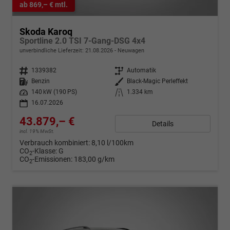
ab 869,– € mtl.
Skoda Karoq
Sportline 2.0 TSI 7-Gang-DSG 4x4
unverbindliche Lieferzeit:
21.08.2026
Neuwagen
Fahrzeugnr.
1339382
Getriebe
Automatik
Kraftstoff
Benzin
Außenfarbe
Black-Magic Perleffekt
Leistung
140 kW (190 PS)
Kilometerstand
1.334 km
16.07.2026
43.879,– €
Details
incl. 19% MwSt.
Verbrauch kombiniert:
8,10 l/100km
CO
-Klasse:
G
2
CO
-Emissionen:
183,00 g/km
2