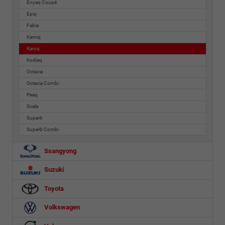
Enyaq Coupé
Epiq
Fabia
Kamiq
Karoq
Kodiaq
Octavia
Octavia Combi
Peaq
Scala
Superb
Superb Combi
Ssangyong
Suzuki
Toyota
Volkswagen