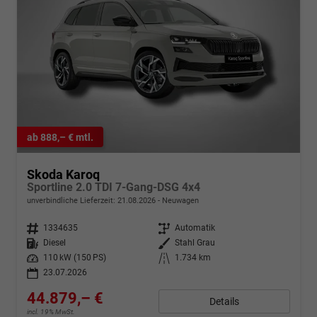
ab 888,– € mtl.
Skoda Karoq
Sportline 2.0 TDI 7-Gang-DSG 4x4
unverbindliche Lieferzeit:
21.08.2026
Neuwagen
Fahrzeugnr.
1334635
Getriebe
Automatik
Kraftstoff
Diesel
Außenfarbe
Stahl Grau
Leistung
110 kW (150 PS)
Kilometerstand
1.734 km
23.07.2026
44.879,– €
Details
incl. 19% MwSt.