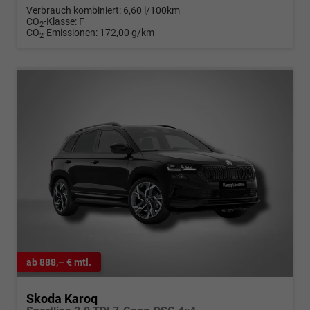
Verbrauch kombiniert:
6,60 l/100km
CO
-Klasse:
F
2
CO
-Emissionen:
172,00 g/km
2
ab 888,– € mtl.
Skoda Karoq