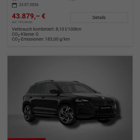
23.07.2026
43.879,– €
Details
incl. 19% MwSt.
Verbrauch kombiniert:
8,10 l/100km
CO
-Klasse:
G
2
CO
-Emissionen:
183,00 g/km
2