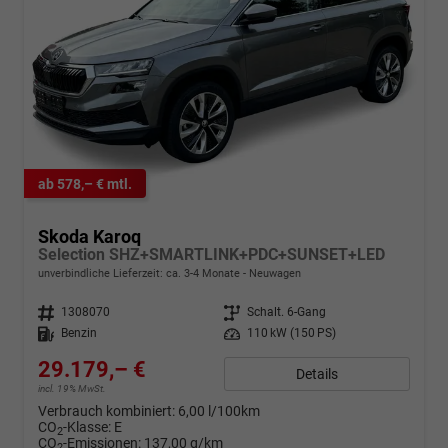
ab 578,– € mtl.
Skoda Karoq
Selection SHZ+SMARTLINK+PDC+SUNSET+LED
unverbindliche Lieferzeit: ca. 3-4 Monate
Neuwagen
Fahrzeugnr.
1308070
Getriebe
Schalt. 6-Gang
Kraftstoff
Benzin
Leistung
110 kW (150 PS)
29.179,– €
Details
incl. 19% MwSt.
Verbrauch kombiniert:
6,00 l/100km
CO
-Klasse:
E
2
CO
-Emissionen:
137,00 g/km
2