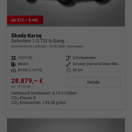
ab 572,– € mtl.
Skoda Karoq
Selection 1.0 TSI 6-Gang
unverbindliche Lieferzeit:
20.08.2026
Neuwagen
Fahrzeugnr.
1324150
Getriebe
Schaltgetriebe
Kraftstoff
Benzin
Außenfarbe
Smokey Diamond Silber Metallic
Leistung
85 kW (116 PS)
Kilometerstand
50 km
28.879,– €
Details
incl. 19% MwSt.
Verbrauch kombiniert:
6,10 l/100km
CO
-Klasse:
E
2
CO
-Emissionen:
139,00 g/km
2