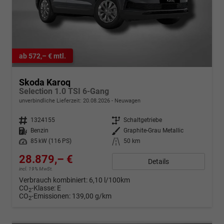
ab 572,– € mtl.
Skoda Karoq
Selection 1.0 TSI 6-Gang
unverbindliche Lieferzeit:
20.08.2026
Neuwagen
Fahrzeugnr.
1324155
Getriebe
Schaltgetriebe
Kraftstoff
Benzin
Außenfarbe
Graphite-Grau Metallic
Leistung
85 kW (116 PS)
Kilometerstand
50 km
28.879,– €
Details
incl. 19% MwSt.
Verbrauch kombiniert:
6,10 l/100km
CO
-Klasse:
E
2
CO
-Emissionen:
139,00 g/km
2