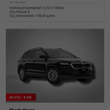
incl. 19% MwSt.
Verbrauch kombiniert:
6,10 l/100km
CO
-Klasse:
E
2
CO
-Emissionen:
139,00 g/km
2
ab 572,– € mtl.