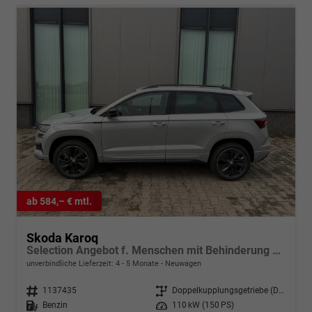
ab 584,– € mtl.
Skoda Karoq
Selection Angebot f. Menschen mit Behinderung ab 50%! 1.5 TSI 150PS DSG, 16"Alu, Climatronic, Dachreling, M-Lederlenkrad, LED-Scheinwerfer, Tempomat, Parksensoren hinten, Virtual Cockpit 8", SunSet, Infotainment 8" + Wireless SmartLink
unverbindliche Lieferzeit: 4 - 5 Monate
Neuwagen
Fahrzeugnr.
1137435
Getriebe
Doppelkupplungsgetriebe (DSG)
Kraftstoff
Benzin
Leistung
110 kW (150 PS)