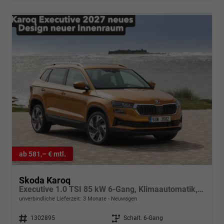
ab 581,– € mtl.
Skoda Karoq
Executive 1.0 TSI 85 kW 6-Gang, Klimaautomatik, Metallfarbe, ACC ,PDC v+h, LED, Smart Link, Rückkamera, Sun Set, Reserverad, 4 Jahre Garantie,
unverbindliche Lieferzeit:
3 Monate
Neuwagen
Fahrzeugnr.
1302895
Getriebe
Schalt. 6-Gang