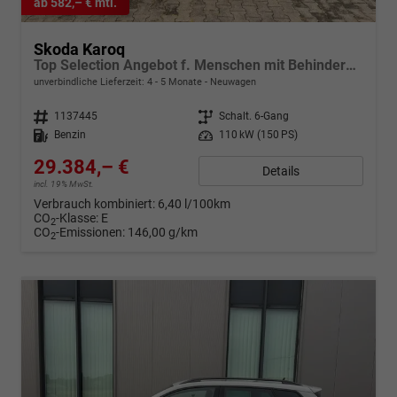
ab 582,– € mtl.
Skoda Karoq
Top Selection Angebot f. Menschen mit Behinderung 100%! 1.5 TSI 150PS, 17" Alu, ACC/Tempomat, Parksensoren vorn/hinten, Rückfahrkamera, KESSY, Elektrische Heckklappe, Sitzheizung vorn u. hinten, Frontscheibe beheizt, Dachreling silber, Virtual Cockpit 10"
unverbindliche Lieferzeit: 4 - 5 Monate
Neuwagen
Fahrzeugnr.
1137445
Getriebe
Schalt. 6-Gang
Kraftstoff
Benzin
Leistung
110 kW (150 PS)
29.384,– €
Details
incl. 19% MwSt.
Verbrauch kombiniert:
6,40 l/100km
CO
-Klasse:
E
2
CO
-Emissionen:
146,00 g/km
2