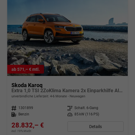
ab 571,– € mtl.
Skoda Karoq
Extra 1,0 TSI 2ZoKlima Kamera 2x Einparkhilfe Alu Felgen 5J Garantie Sitzheizung LED Scheinwerfer ACC
unverbindliche Lieferzeit: 4-6 Monate
Neuwagen
Fahrzeugnr.
1301899
Getriebe
Schalt. 6-Gang
Kraftstoff
Benzin
Leistung
85 kW (116 PS)
28.832,– €
Details
incl. 19% MwSt.