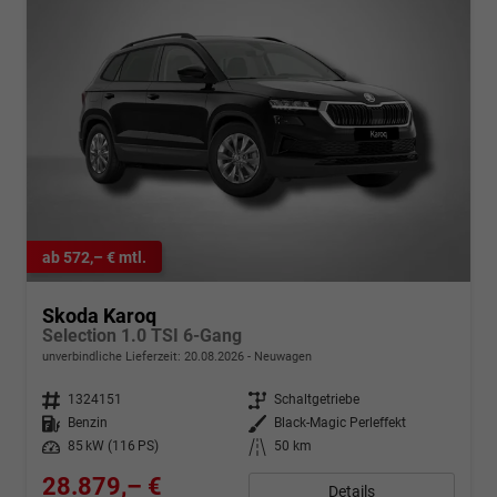
ab 572,– € mtl.
Skoda Karoq
Selection 1.0 TSI 6-Gang
unverbindliche Lieferzeit:
20.08.2026
Neuwagen
Fahrzeugnr.
1324151
Getriebe
Schaltgetriebe
Kraftstoff
Benzin
Außenfarbe
Black-Magic Perleffekt
Leistung
85 kW (116 PS)
Kilometerstand
50 km
28.879,– €
Details