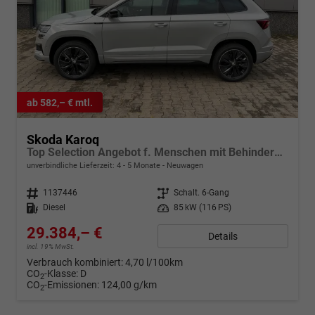
ab 582,– € mtl.
Skoda Karoq
Top Selection Angebot f. Menschen mit Behinderung 100%! 2.0 TDI 115PS, 17" Alu, ACC/Tempomat, Parksensoren vorn/hinten, Rückfahrkamera, KESSY, Elektrische Heckklappe, Sitzheizung vorn u. hinten, Frontscheibe beheizt, Dachreling silber, Virtual Cockpit 10"
unverbindliche Lieferzeit: 4 - 5 Monate
Neuwagen
Fahrzeugnr.
1137446
Getriebe
Schalt. 6-Gang
Kraftstoff
Diesel
Leistung
85 kW (116 PS)
29.384,– €
Details
incl. 19% MwSt.
Verbrauch kombiniert:
4,70 l/100km
CO
-Klasse:
D
2
CO
-Emissionen:
124,00 g/km
2