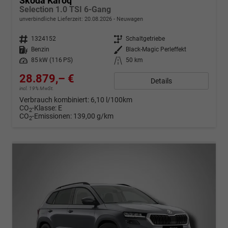
Skoda Karoq
Selection 1.0 TSI 6-Gang
unverbindliche Lieferzeit:
20.08.2026
Neuwagen
Fahrzeugnr.
1324152
Getriebe
Schaltgetriebe
Kraftstoff
Benzin
Außenfarbe
Black-Magic Perleffekt
Leistung
85 kW (116 PS)
Kilometerstand
50 km
28.879,– €
Details
incl. 19% MwSt.
Verbrauch kombiniert:
6,10 l/100km
CO
-Klasse:
E
2
CO
-Emissionen:
139,00 g/km
2