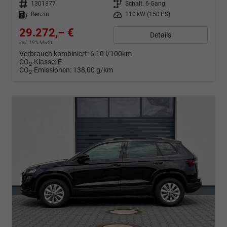
Fahrzeugnr.
1301877
Getriebe
Schalt. 6-Gang
Kraftstoff
Benzin
Leistung
110 kW (150 PS)
29.272,– €
Details
incl. 19% MwSt.
Verbrauch kombiniert:
6,10 l/100km
CO
-Klasse:
E
2
CO
-Emissionen:
138,00 g/km
2