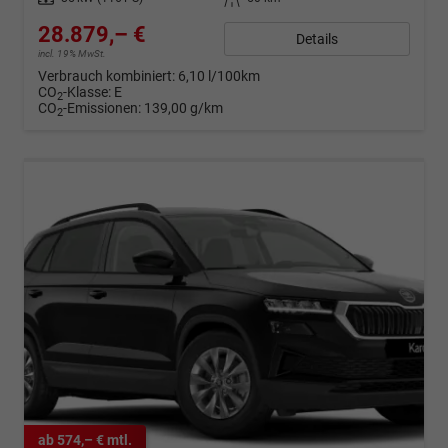
28.879,– €
Details
incl. 19% MwSt.
Verbrauch kombiniert:
6,10 l/100km
CO
-Klasse:
E
2
CO
-Emissionen:
139,00 g/km
2
ab 574,– € mtl.