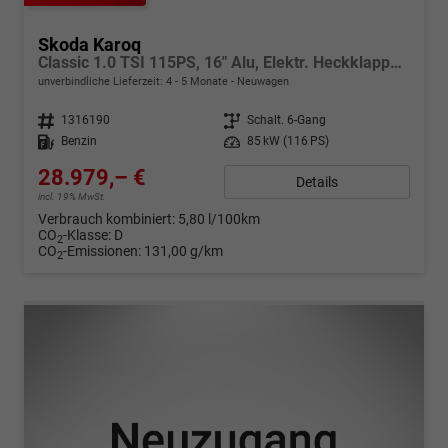
Skoda Karoq
Classic 1.0 TSI 115PS, 16" Alu, Elektr. Heckklappe, Parksensoren vo/hi, Rückfahrkamera, Climatronic, Tempomat, Radio 8"+Smartlink, Kessy, Virtual Cockpit, Sitzheizung, Dachreling, SunSet
unverbindliche Lieferzeit: 4 - 5 Monate
Neuwagen
Fahrzeugnr.
1316190
Getriebe
Schalt. 6-Gang
Kraftstoff
Benzin
Leistung
85 kW (116 PS)
28.979,– €
Details
incl. 19% MwSt.
Verbrauch kombiniert:
5,80 l/100km
CO
-Klasse:
D
2
CO
-Emissionen:
131,00 g/km
2