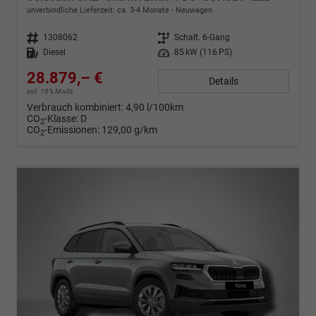
unverbindliche Lieferzeit: ca. 3-4 Monate
Neuwagen
Fahrzeugnr.
1308062
Getriebe
Schalt. 6-Gang
Kraftstoff
Diesel
Leistung
85 kW (116 PS)
28.879,– €
Details
incl. 19% MwSt.
Verbrauch kombiniert:
4,90 l/100km
CO
-Klasse:
D
2
CO
-Emissionen:
129,00 g/km
2