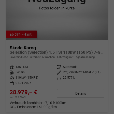
ab 574,– € mtl.
Skoda Karoq
Selection (Selection) 1.5 TSI 110kW (150 PS) 7-Gang DSG
unverbindliche Lieferzeit:
6 Wochen
Fahrzeug mit Tageszulassung
Fahrzeugnr.
1351133
Getriebe
Automatik
Kraftstoff
Benzin
Außenfarbe
Rot, Velvet-Rot Metallic (K1)
Leistung
110 kW (150 PS)
Kilometerstand
29.577 km
01.01.2025
28.979,– €
Details
incl. 19% MwSt.
Verbrauch kombiniert:
7,10 l/100km
CO
-Emissionen:
161,00 g/km
2