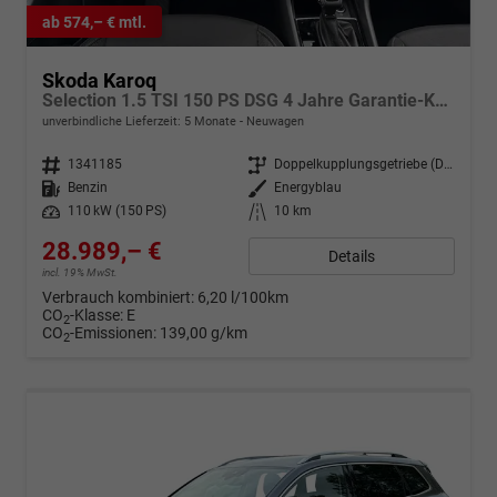
ab 574,– € mtl.
Skoda Karoq
Selection 1.5 TSI 150 PS DSG 4 Jahre Garantie-Keyless Start-AppleCarPlay-AndroidAuto-Sunset-Tempomat-2-Zonen-Klima-16''Alu
unverbindliche Lieferzeit:
5 Monate
Neuwagen
Fahrzeugnr.
1341185
Getriebe
Doppelkupplungsgetriebe (DSG)
Kraftstoff
Benzin
Außenfarbe
Energyblau
Leistung
110 kW (150 PS)
Kilometerstand
10 km
28.989,– €
Details
incl. 19% MwSt.
Verbrauch kombiniert:
6,20 l/100km
CO
-Klasse:
E
2
CO
-Emissionen:
139,00 g/km
2