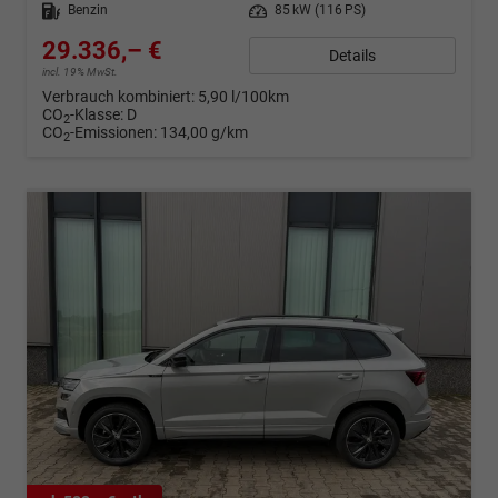
Kraftstoff
Benzin
Leistung
85 kW (116 PS)
29.336,– €
Details
incl. 19% MwSt.
Verbrauch kombiniert:
5,90 l/100km
CO
-Klasse:
D
2
CO
-Emissionen:
134,00 g/km
2