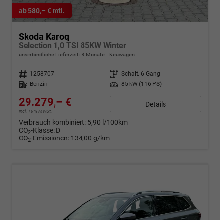
ab 580,– € mtl.
Skoda Karoq
Selection 1,0 TSI 85KW Winter
unverbindliche Lieferzeit:
3 Monate
Neuwagen
Fahrzeugnr.
1258707
Getriebe
Schalt. 6-Gang
Kraftstoff
Benzin
Leistung
85 kW (116 PS)
29.279,– €
Details
incl. 19% MwSt.
Verbrauch kombiniert:
5,90 l/100km
CO
-Klasse:
D
2
CO
-Emissionen:
134,00 g/km
2