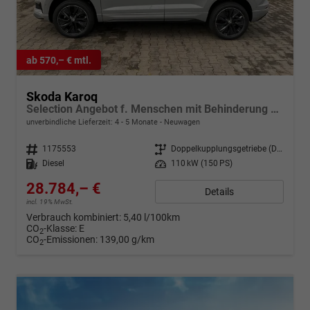
ab 570,– € mtl.
Skoda Karoq
Selection Angebot f. Menschen mit Behinderung 100%! 2.0 TDI 150PS DSG, 16"Alu, Climatronic, Dachreling, M-Lederlenkrad, LED-Scheinwerfer, Tempomat, Parksensoren hinten, Virtual Cockpit 8", SunSet, Infotainment 8" + Wireless SmartLink
unverbindliche Lieferzeit: 4 - 5 Monate
Neuwagen
Fahrzeugnr.
1175553
Getriebe
Doppelkupplungsgetriebe (DSG)
Kraftstoff
Diesel
Leistung
110 kW (150 PS)
28.784,– €
Details
incl. 19% MwSt.
Verbrauch kombiniert:
5,40 l/100km
CO
-Klasse:
E
2
CO
-Emissionen:
139,00 g/km
2