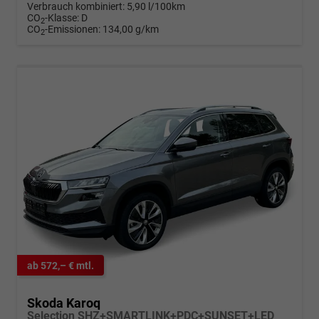
Verbrauch kombiniert:
5,90 l/100km
CO
-Klasse:
D
2
CO
-Emissionen:
134,00 g/km
2
ab 572,– € mtl.
Skoda Karoq
Selection SHZ+SMARTLINK+PDC+SUNSET+LED