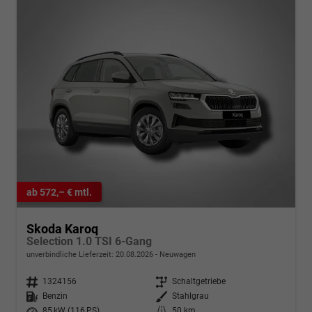
ab 572,– € mtl.
Skoda Karoq
Selection 1.0 TSI 6-Gang
unverbindliche Lieferzeit:
20.08.2026
Neuwagen
Fahrzeugnr.
1324156
Getriebe
Schaltgetriebe
Kraftstoff
Benzin
Außenfarbe
Stahlgrau
Leistung
85 kW (116 PS)
Kilometerstand
50 km