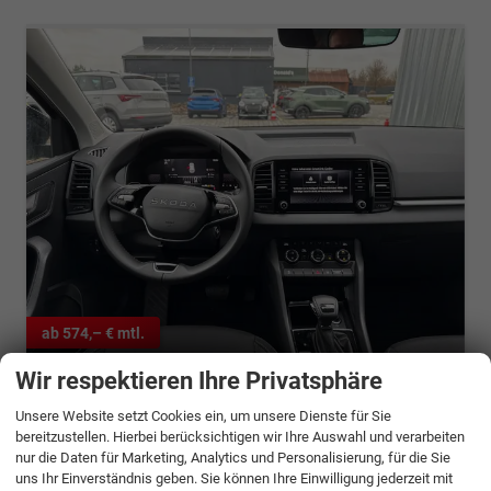
ab 574,– € mtl.
Wir respektieren Ihre Privatsphäre
Skoda Karoq
Selection 1.5 TSI 150 PS DSG 4 Jahre Garantie-Keyless Start-AppleCarPlay-AndroidAuto-Sunset-Tempomat-2-Zonen-Klima-16''Alu
Unsere Website setzt Cookies ein, um unsere Dienste für Sie
unverbindliche Lieferzeit:
5 Monate
Neuwagen
bereitzustellen. Hierbei berücksichtigen wir Ihre Auswahl und verarbeiten
nur die Daten für Marketing, Analytics und Personalisierung, für die Sie
Fahrzeugnr.
1341184
Getriebe
Doppelkupplungsgetriebe (DSG)
uns Ihr Einverständnis geben. Sie können Ihre Einwilligung jederzeit mit