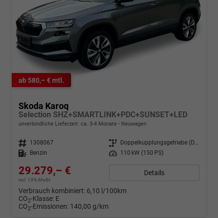
ab 580,– € mtl.
Skoda Karoq
Selection SHZ+SMARTLINK+PDC+SUNSET+LED
unverbindliche Lieferzeit: ca. 3-4 Monate
Neuwagen
Fahrzeugnr.
1308067
Getriebe
Doppelkupplungsgetriebe (DSG)
Kraftstoff
Benzin
Leistung
110 kW (150 PS)
29.279,– €
Details
incl. 19% MwSt.
Verbrauch kombiniert:
6,10 l/100km
CO
-Klasse:
E
2
CO
-Emissionen:
140,00 g/km
2