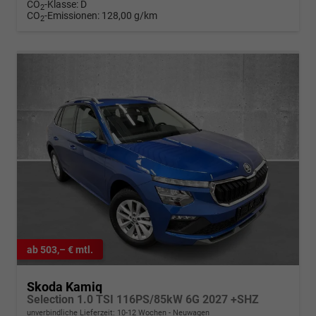
CO
-Klasse:
D
2
CO
-Emissionen:
128,00 g/km
2
ab 503,– € mtl.
Skoda Kamiq
Selection 1.0 TSI 116PS/85kW 6G 2027 +SHZ
unverbindliche Lieferzeit: 10-12 Wochen
Neuwagen