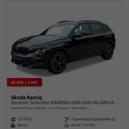
ab 504,– € mtl.
Skoda Kamiq
Dynamic Selection KAMERA+eHK+SHZ+KLIMA+KESSY+LED+17" LM
unverbindliche Lieferzeit: ca. 3-6 Monate
Neuwagen
Fahrzeugnr.
1279783
Getriebe
Doppelkupplungsgetriebe (DSG)
Kraftstoff
Benzin
Leistung
85 kW (116 PS)