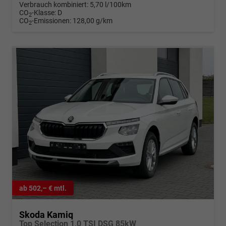
Verbrauch kombiniert:
5,70 l/100km
CO
-Klasse:
D
2
CO
-Emissionen:
128,00 g/km
2
ab 502,– € mtl.
Skoda Kamiq
Top Selection 1,0 TSI DSG 85kW