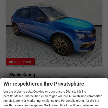
ab 503,– € mtl.
Skoda Kamiq
Selection 1.0 TSI DSG Black 17Z Kamera SHZ
Wir respektieren Ihre Privatsphäre
sofort lieferbar
Fahrzeug mit Tageszulassung
Unsere Website setzt Cookies ein, um unsere Dienste für Sie
Fahrzeugnr.
1341460
Getriebe
Automatik
bereitzustellen. Hierbei berücksichtigen wir Ihre Auswahl und verarbeiten
Kraftstoff
Benzin
Außenfarbe
Race-Blau Metallic
nur die Daten für Marketing, Analytics und Personalisierung, für die Sie
Leistung
85 kW (116 PS)
Kilometerstand
20 km
uns Ihr Einverständnis geben. Sie können Ihre Einwilligung jederzeit mit