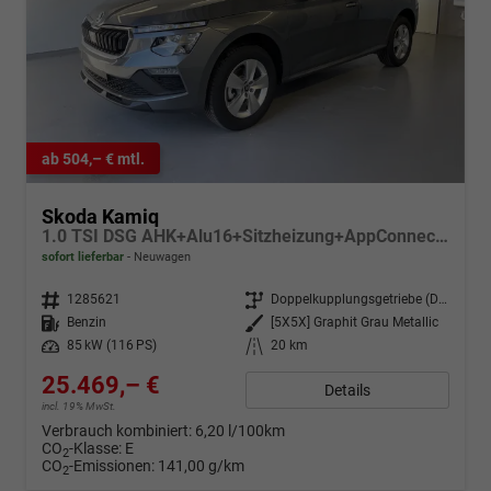
ab 504,– € mtl.
Skoda Kamiq
1.0 TSI DSG AHK+Alu16+Sitzheizung+AppConnect+GV5+LED+Nebel+Klima
sofort lieferbar
Neuwagen
Fahrzeugnr.
1285621
Getriebe
Doppelkupplungsgetriebe (DSG)
Kraftstoff
Benzin
Außenfarbe
[5X5X] Graphit Grau Metallic
Leistung
85 kW (116 PS)
Kilometerstand
20 km
25.469,– €
Details
incl. 19% MwSt.
Verbrauch kombiniert:
6,20 l/100km
CO
-Klasse:
E
2
CO
-Emissionen:
141,00 g/km
2