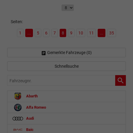
Seiten:
1
...
5
6
7
8
9
10
11
...
35
Gemerkte Fahrzeuge (
0
)
Schnellsuche
Fahrzeugnr.
Abarth
Alfa Romeo
Audi
Baic