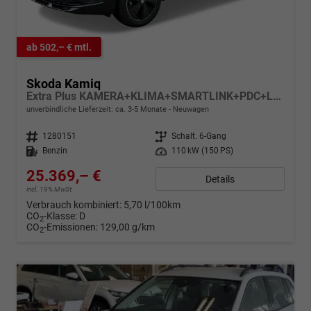
ab 502,– € mtl.
Skoda Kamiq
Extra Plus KAMERA+KLIMA+SMARTLINK+PDC+LED+TEMPOMAT
unverbindliche Lieferzeit: ca. 3-5 Monate
Neuwagen
Fahrzeugnr.
1280151
Getriebe
Schalt. 6-Gang
Kraftstoff
Benzin
Leistung
110 kW (150 PS)
25.369,– €
Details
incl. 19% MwSt.
Verbrauch kombiniert:
5,70 l/100km
CO
-Klasse:
D
2
CO
-Emissionen:
129,00 g/km
2