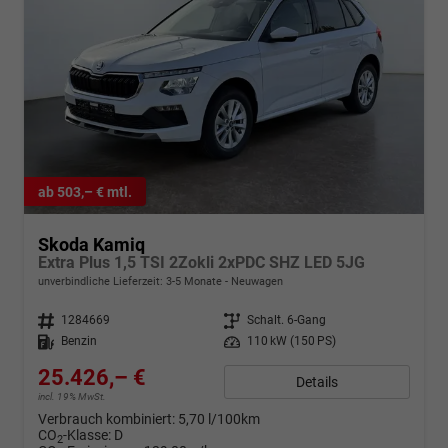
ab 503,– € mtl.
Skoda Kamiq
Extra Plus 1,5 TSI 2Zokli 2xPDC SHZ LED 5JG
unverbindliche Lieferzeit: 3-5 Monate
Neuwagen
Fahrzeugnr.
1284669
Getriebe
Schalt. 6-Gang
Kraftstoff
Benzin
Leistung
110 kW (150 PS)
25.426,– €
Details
incl. 19% MwSt.
Verbrauch kombiniert:
5,70 l/100km
CO
-Klasse:
D
2