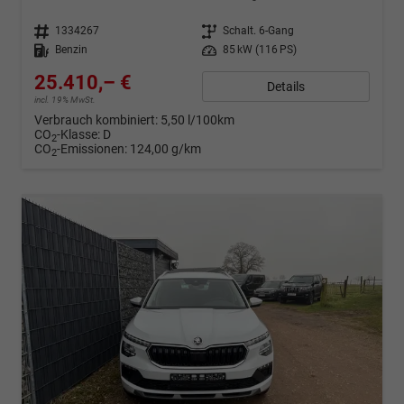
Fahrzeugnr.
1334267
Getriebe
Schalt. 6-Gang
Kraftstoff
Benzin
Leistung
85 kW (116 PS)
25.410,– €
Details
incl. 19% MwSt.
Verbrauch kombiniert:
5,50 l/100km
CO
-Klasse:
D
2
CO
-Emissionen:
124,00 g/km
2