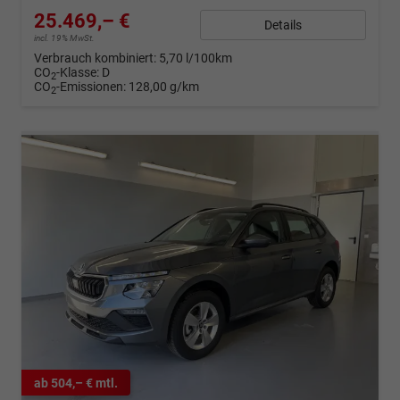
25.469,– €
Details
incl. 19% MwSt.
Verbrauch kombiniert:
5,70 l/100km
CO
-Klasse:
D
2
CO
-Emissionen:
128,00 g/km
2
ab 504,– € mtl.