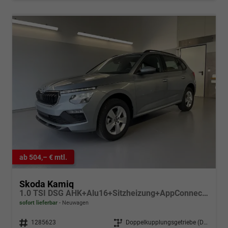
ab 504,– € mtl.
Skoda Kamiq
1.0 TSI DSG AHK+Alu16+Sitzheizung+AppConnect+GV5+LED+Nebel+Klima
sofort lieferbar
Neuwagen
Fahrzeugnr.
1285623
Getriebe
Doppelkupplungsgetriebe (DSG)