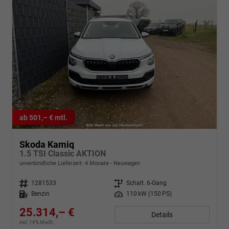
ab 501,– € mtl.
Skoda Kamiq
1.5 TSI Classic AKTION
unverbindliche Lieferzeit:
4 Monate
Neuwagen
Fahrzeugnr.
1281533
Getriebe
Schalt. 6-Gang
Kraftstoff
Benzin
Leistung
110 kW (150 PS)
25.314,– €
Details
incl. 19% MwSt.