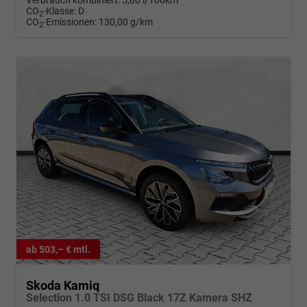
Verbrauch kombiniert:
5,80 l/100km
CO
-Klasse:
D
2
CO
-Emissionen:
130,00 g/km
2
ab 503,– € mtl.
Skoda Kamiq
Selection 1.0 TSI DSG Black 17Z Kamera SHZ