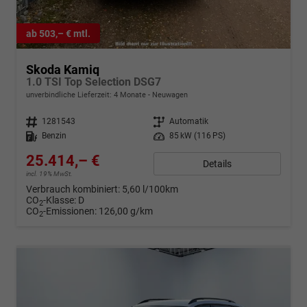
ab 503,– € mtl.
Skoda Kamiq
1.0 TSI Top Selection DSG7
unverbindliche Lieferzeit:
4 Monate
Neuwagen
Fahrzeugnr.
1281543
Getriebe
Automatik
Kraftstoff
Benzin
Leistung
85 kW (116 PS)
25.414,– €
Details
incl. 19% MwSt.
Verbrauch kombiniert:
5,60 l/100km
CO
-Klasse:
D
2
CO
-Emissionen:
126,00 g/km
2