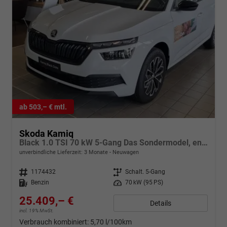
ab 503,– € mtl.
Skoda Kamiq
Black 1.0 TSI 70 kW 5-Gang Das Sondermodel, entdecken Sie die reichhaltige Serienausstattung
unverbindliche Lieferzeit:
3 Monate
Neuwagen
Fahrzeugnr.
1174432
Getriebe
Schalt. 5-Gang
Kraftstoff
Benzin
Leistung
70 kW (95 PS)
25.409,– €
Details
incl. 19% MwSt.
Verbrauch kombiniert:
5,70 l/100km