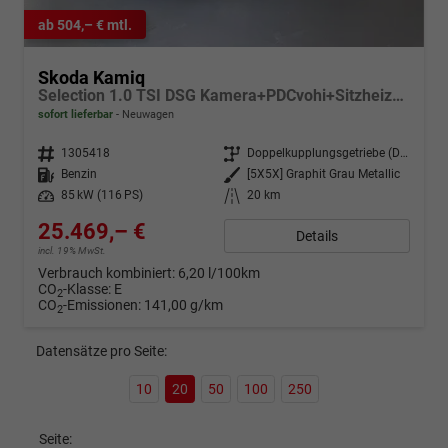
ab 504,– € mtl.
Skoda Kamiq
Selection 1.0 TSI DSG Kamera+PDCvohi+Sitzheizung+AppConnect+Sunset+Alu16
sofort lieferbar
Neuwagen
Fahrzeugnr.
1305418
Getriebe
Doppelkupplungsgetriebe (DSG)
Kraftstoff
Benzin
Außenfarbe
[5X5X] Graphit Grau Metallic
Leistung
85 kW (116 PS)
Kilometerstand
20 km
25.469,– €
Details
incl. 19% MwSt.
Verbrauch kombiniert:
6,20 l/100km
CO
-Klasse:
E
2
CO
-Emissionen:
141,00 g/km
2
Datensätze pro Seite:
10
20
50
100
250
Seite: