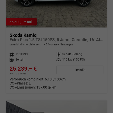
ab 500,– € mtl.
Skoda Kamiq
Extra Plus 1.5 TSI 150PS, 5 Jahre Garantie, 16" Alu, Kessy, Alarm, Parksensoren vo/hi, Rückfahrkamera, Climatronic, Radio 8" + SmartLink, Sitzheizung, Tempomat, M-Lederlenkrad beheizt, Armlehne, NSW, SunSet, Virtual Cockpit
unverbindliche Lieferzeit: 4 - 5 Monate
Neuwagen
Fahrzeugnr.
1134993
Getriebe
Schalt. 6-Gang
Kraftstoff
Benzin
Leistung
110 kW (150 PS)
25.239,– €
Details
incl. 19% MwSt.
Verbrauch kombiniert:
6,10 l/100km
CO
-Klasse:
E
2
CO
-Emissionen:
137,00 g/km
2