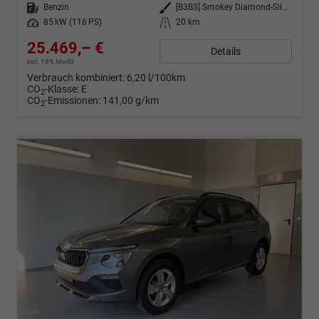
Kraftstoff
Benzin
Außenfarbe
[B3B3] Smokey Diamond-Silber Metallic
Leistung
85 kW (116 PS)
Kilometerstand
20 km
25.469,– €
Details
incl. 19% MwSt.
Verbrauch kombiniert:
6,20 l/100km
CO
-Klasse:
E
2
CO
-Emissionen:
141,00 g/km
2