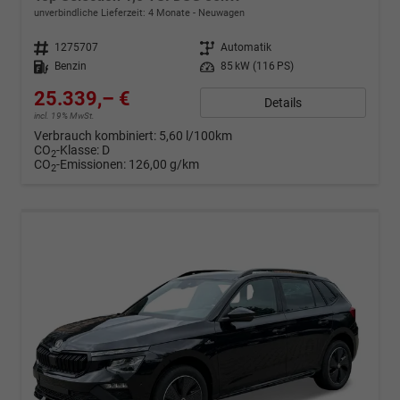
unverbindliche Lieferzeit:
4 Monate
Neuwagen
Fahrzeugnr.
1275707
Getriebe
Automatik
Kraftstoff
Benzin
Leistung
85 kW (116 PS)
25.339,– €
Details
incl. 19% MwSt.
Verbrauch kombiniert:
5,60 l/100km
CO
-Klasse:
D
2
CO
-Emissionen:
126,00 g/km
2