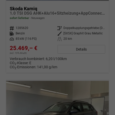
Skoda Kamiq
1.0 TSI DSG AHK+Alu16+Sitzheizung+AppConnect+GV5+LED+Nebel+Klima
sofort lieferbar
Neuwagen
Fahrzeugnr.
1285620
Getriebe
Doppelkupplungsgetriebe (DSG)
Kraftstoff
Benzin
Außenfarbe
[5X5X] Graphit Grau Metallic
Leistung
85 kW (116 PS)
Kilometerstand
20 km
25.469,– €
Details
incl. 19% MwSt.
Verbrauch kombiniert:
6,20 l/100km
CO
-Klasse:
E
2
CO
-Emissionen:
141,00 g/km
2