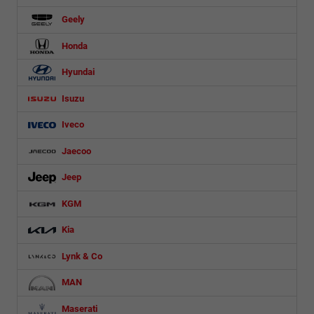
Geely
Honda
Hyundai
Isuzu
Iveco
Jaecoo
Jeep
KGM
Kia
Lynk & Co
MAN
Maserati