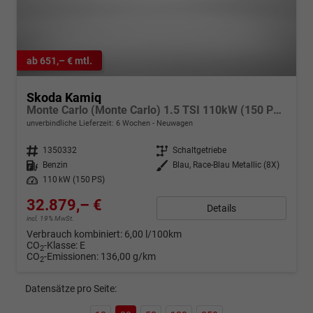
ab 651,– € mtl.
Skoda Kamiq
Monte Carlo (Monte Carlo) 1.5 TSI 110kW (150 PS) 6-Gang Schaltgetriebe
unverbindliche Lieferzeit:
6 Wochen
Neuwagen
Fahrzeugnr.
1350332
Getriebe
Schaltgetriebe
Kraftstoff
Benzin
Außenfarbe
Blau, Race-Blau Metallic (8X)
Leistung
110 kW (150 PS)
32.879,– €
Details
incl. 19% MwSt.
Verbrauch kombiniert:
6,00 l/100km
CO
-Klasse:
E
2
CO
-Emissionen:
136,00 g/km
2
Datensätze pro Seite: