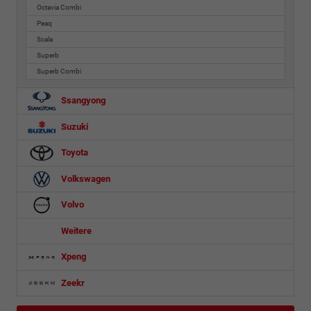
Octavia Combi
Peaq
Scala
Superb
Superb Combi
Ssangyong
Suzuki
Toyota
Volkswagen
Volvo
Weitere
Xpeng
Zeekr