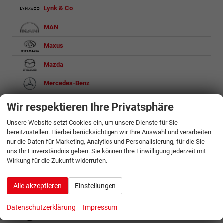
Lynk & Co
MAN
Maxus
Mazda
Mercedes-Benz
MG
Wir respektieren Ihre Privatsphäre
Microlino
Unsere Website setzt Cookies ein, um unsere Dienste für Sie
bereitzustellen. Hierbei berücksichtigen wir Ihre Auswahl und verarbeiten
Mini
nur die Daten für Marketing, Analytics und Personalisierung, für die Sie
uns Ihr Einverständnis geben. Sie können Ihre Einwilligung jederzeit mit
Mitsubishi
Wirkung für die Zukunft widerrufen.
Nissan
Alle akzeptieren
Einstellungen
Omoda
Datenschutzerklärung
Impressum
Opel