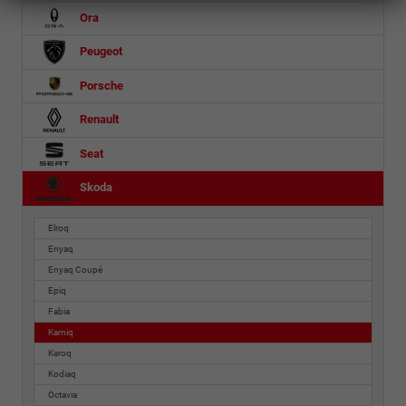
Ora
Peugeot
Porsche
Renault
Seat
Skoda
Elroq
Enyaq
Enyaq Coupé
Epiq
Fabia
Kamiq
Karoq
Kodiaq
Octavia