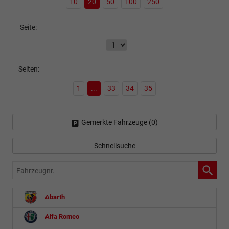
10
20
50
100
250
Seite:
Seiten:
1
...
33
34
35
Gemerkte Fahrzeuge (
0
)
Schnellsuche
Fahrzeugnr.
Abarth
Alfa Romeo