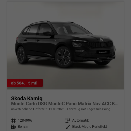
ab 564,– € mtl.
Skoda Kamiq
Monte Carlo DSG MonteC Pano Matrix Nav ACC Kam Kessy
unverbindliche Lieferzeit:
11.09.2026
Fahrzeug mit Tageszulassung
Fahrzeugnr.
1284996
Getriebe
Automatik
Kraftstoff
Benzin
Außenfarbe
Black-Magic Perleffekt