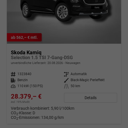
ab 562,– € mtl.
Skoda Kamiq
Selection 1.5 TSI 7-Gang-DSG
unverbindliche Lieferzeit:
20.08.2026
Neuwagen
Fahrzeugnr.
1323840
Getriebe
Automatik
Kraftstoff
Benzin
Außenfarbe
Black-Magic Perleffekt
Leistung
110 kW (150 PS)
Kilometerstand
50 km
28.379,– €
Details
incl. 19% MwSt.
Verbrauch kombiniert:
5,90 l/100km
CO
-Klasse:
D
2
CO
-Emissionen:
134,00 g/km
2