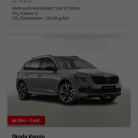
incl. 19% MwSt.
Verbrauch kombiniert:
5,60 l/100km
CO
-Klasse:
D
2
CO
-Emissionen:
126,00 g/km
2
ab 564,– € mtl.
Skoda Kamiq