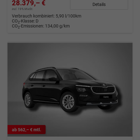
28.379,– €
Details
incl. 19% MwSt.
Verbrauch kombiniert:
5,90 l/100km
CO
-Klasse:
D
2
CO
-Emissionen:
134,00 g/km
2
ab 562,– € mtl.