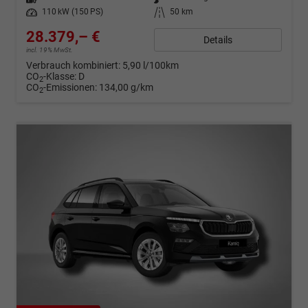
Leistung
110 kW (150 PS)
Kilometerstand
50 km
28.379,– €
Details
incl. 19% MwSt.
Verbrauch kombiniert:
5,90 l/100km
CO
-Klasse:
D
2
CO
-Emissionen:
134,00 g/km
2