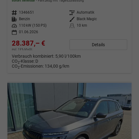
sofort lieferbar
Fahrzeug mit Tageszulassung
Fahrzeugnr.
1346651
Getriebe
Automatik
Kraftstoff
Benzin
Außenfarbe
Black Magic
Leistung
110 kW (150 PS)
Kilometerstand
10 km
01.06.2026
28.387,– €
Details
incl. 19% MwSt.
Verbrauch kombiniert:
5,90 l/100km
CO
-Klasse:
D
2
CO
-Emissionen:
134,00 g/km
2