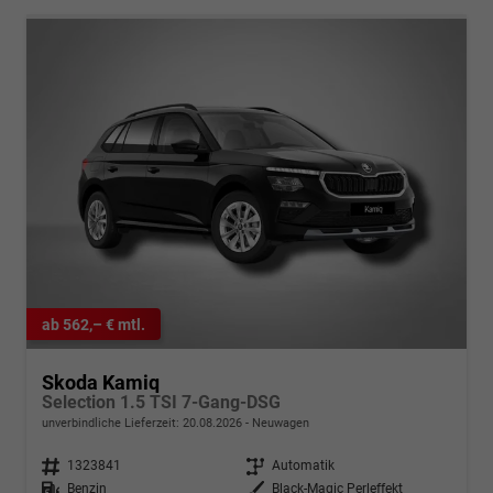
ab 562,– € mtl.
Skoda Kamiq
Selection 1.5 TSI 7-Gang-DSG
unverbindliche Lieferzeit:
20.08.2026
Neuwagen
Fahrzeugnr.
1323841
Getriebe
Automatik
Kraftstoff
Benzin
Außenfarbe
Black-Magic Perleffekt