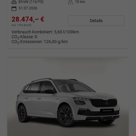
Leistung
85 kW (116 PS)
Kilometerstand
10 km
31.07.2026
28.474,– €
Details
incl. 19% MwSt.
Verbrauch kombiniert:
5,60 l/100km
CO
-Klasse:
D
2
CO
-Emissionen:
126,00 g/km
2