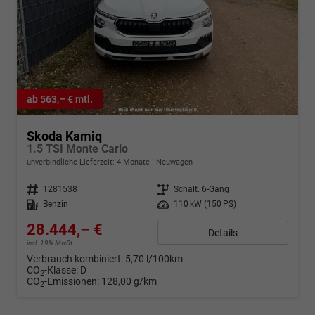
ab 563,– € mtl.
Skoda Kamiq
1.5 TSI Monte Carlo
unverbindliche Lieferzeit:
4 Monate
Neuwagen
Fahrzeugnr.
1281538
Getriebe
Schalt. 6-Gang
Kraftstoff
Benzin
Leistung
110 kW (150 PS)
28.444,– €
Details
incl. 19% MwSt.
Verbrauch kombiniert:
5,70 l/100km
CO
-Klasse:
D
2
CO
-Emissionen:
128,00 g/km
2