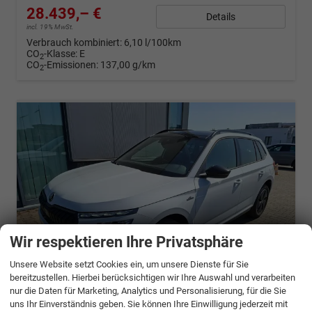
28.439,– €
Details
incl. 19% MwSt.
Verbrauch kombiniert:
6,10 l/100km
CO
-Klasse:
E
2
CO
-Emissionen:
137,00 g/km
2
Wir respektieren Ihre Privatsphäre
Unsere Website setzt Cookies ein, um unsere Dienste für Sie
bereitzustellen. Hierbei berücksichtigen wir Ihre Auswahl und verarbeiten
nur die Daten für Marketing, Analytics und Personalisierung, für die Sie
ab 563,– € mtl.
uns Ihr Einverständnis geben. Sie können Ihre Einwilligung jederzeit mit