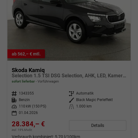
ab 562,– € mtl.
Skoda Kamiq
Selection 1.5 TSI DSG Selection, AHK, LED, Kamera, Ladeboden, Winter, 16-Zoll
sofort lieferbar
Vorführwagen
Fahrzeugnr.
1343355
Getriebe
Automatik
Kraftstoff
Benzin
Außenfarbe
Black Magic Perleffekt
Leistung
110 kW (150 PS)
Kilometerstand
1.000 km
01.04.2026
28.384,– €
Details
incl. 19% MwSt.
Verbrauch kombiniert:
5,70 l/100km