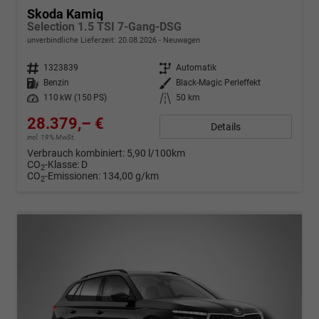
Skoda Kamiq
Selection 1.5 TSI 7-Gang-DSG
unverbindliche Lieferzeit:
20.08.2026
Neuwagen
Fahrzeugnr.
1323839
Getriebe
Automatik
Kraftstoff
Benzin
Außenfarbe
Black-Magic Perleffekt
Leistung
110 kW (150 PS)
Kilometerstand
50 km
28.379,– €
Details
incl. 19% MwSt.
Verbrauch kombiniert:
5,90 l/100km
CO
-Klasse:
D
2
CO
-Emissionen:
134,00 g/km
2