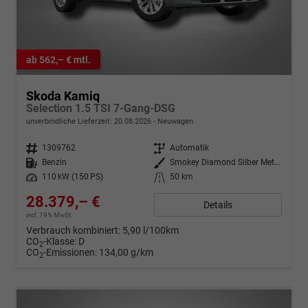
ab 562,– € mtl.
Skoda Kamiq
Selection 1.5 TSI 7-Gang-DSG
unverbindliche Lieferzeit:
20.08.2026
Neuwagen
Fahrzeugnr.
1309762
Getriebe
Automatik
Kraftstoff
Benzin
Außenfarbe
Smokey Diamond Silber Metallic
Leistung
110 kW (150 PS)
Kilometerstand
50 km
28.379,– €
Details
incl. 19% MwSt.
Verbrauch kombiniert:
5,90 l/100km
CO
-Klasse:
D
2
CO
-Emissionen:
134,00 g/km
2