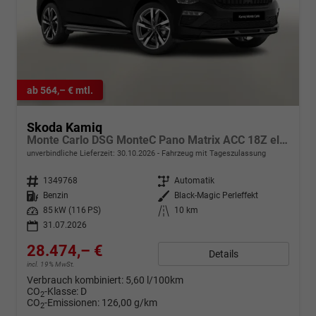
ab 564,– € mtl.
Skoda Kamiq
Monte Carlo DSG MonteC Pano Matrix ACC 18Z el.Heck SHZ
unverbindliche Lieferzeit:
30.10.2026
Fahrzeug mit Tageszulassung
Fahrzeugnr.
1349768
Getriebe
Automatik
Kraftstoff
Benzin
Außenfarbe
Black-Magic Perleffekt
Leistung
85 kW (116 PS)
Kilometerstand
10 km
31.07.2026
28.474,– €
Details
incl. 19% MwSt.
Verbrauch kombiniert:
5,60 l/100km
CO
-Klasse:
D
2
CO
-Emissionen:
126,00 g/km
2