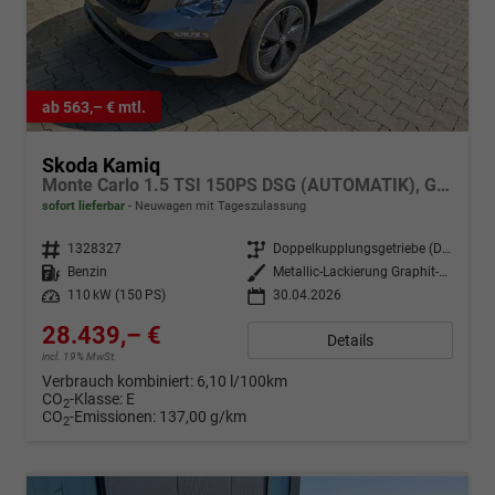
ab 563,– € mtl.
Skoda Kamiq
Monte Carlo 1.5 TSI 150PS DSG (AUTOMATIK), Grau-Met, PANORAMDACH, MATRIX-LED, SITZHEIZUNG, Sport-M-Lederlenkrad beheizt, SunSet, 2Z-Climatronic, Parksensoren vorn/hinten, Rückfahrkamera, Kessy, Radio 8,25"+SmartLink, Virtual Cockpit, 17" Alu, Tempomat
sofort lieferbar
Neuwagen mit Tageszulassung
Fahrzeugnr.
1328327
Getriebe
Doppelkupplungsgetriebe (DSG)
Kraftstoff
Benzin
Außenfarbe
Metallic-Lackierung Graphit-Grau
Leistung
110 kW (150 PS)
30.04.2026
28.439,– €
Details
incl. 19% MwSt.
Verbrauch kombiniert:
6,10 l/100km
CO
-Klasse:
E
2
CO
-Emissionen:
137,00 g/km
2