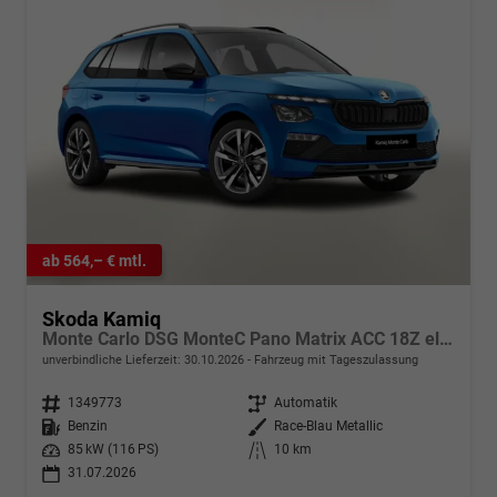
ab 564,– € mtl.
Skoda Kamiq
Monte Carlo DSG MonteC Pano Matrix ACC 18Z el.Heck SHZ
unverbindliche Lieferzeit:
30.10.2026
Fahrzeug mit Tageszulassung
Fahrzeugnr.
1349773
Getriebe
Automatik
Kraftstoff
Benzin
Außenfarbe
Race-Blau Metallic
Leistung
85 kW (116 PS)
Kilometerstand
10 km
31.07.2026