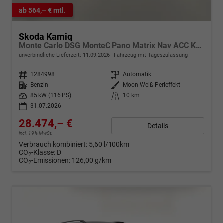
ab 564,– € mtl.
Skoda Kamiq
Monte Carlo DSG MonteC Pano Matrix Nav ACC Kam Kessy
unverbindliche Lieferzeit:
11.09.2026
Fahrzeug mit Tageszulassung
Fahrzeugnr.
1284998
Getriebe
Automatik
Kraftstoff
Benzin
Außenfarbe
Moon-Weiß Perleffekt
Leistung
85 kW (116 PS)
Kilometerstand
10 km
31.07.2026
28.474,– €
Details
incl. 19% MwSt.
Verbrauch kombiniert:
5,60 l/100km
CO
-Klasse:
D
2
CO
-Emissionen:
126,00 g/km
2