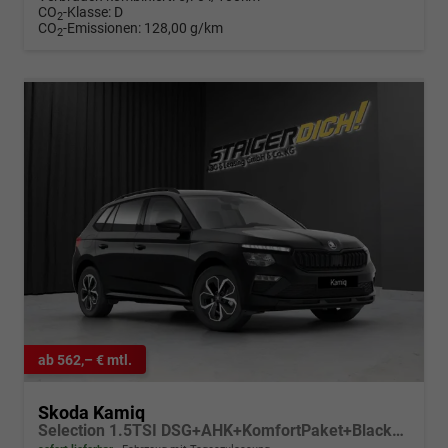
CO
-Klasse:
D
2
CO
-Emissionen:
128,00 g/km
2
ab 562,– € mtl.
Skoda Kamiq
Selection 1.5TSI DSG+AHK+KomfortPaket+BlackPaket+