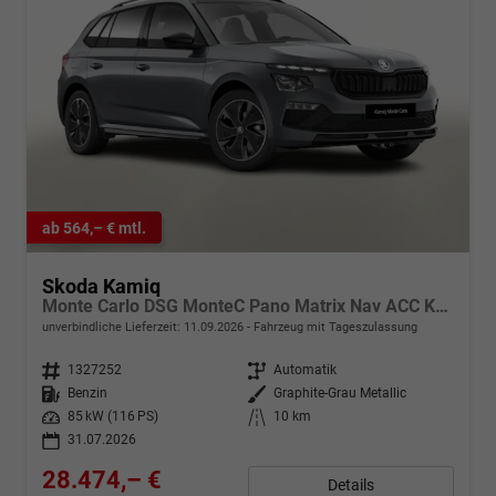
ab 564,– € mtl.
Skoda Kamiq
Monte Carlo DSG MonteC Pano Matrix Nav ACC Kam Kessy
unverbindliche Lieferzeit:
11.09.2026
Fahrzeug mit Tageszulassung
Fahrzeugnr.
1327252
Getriebe
Automatik
Kraftstoff
Benzin
Außenfarbe
Graphite-Grau Metallic
Leistung
85 kW (116 PS)
Kilometerstand
10 km
31.07.2026
28.474,– €
Details