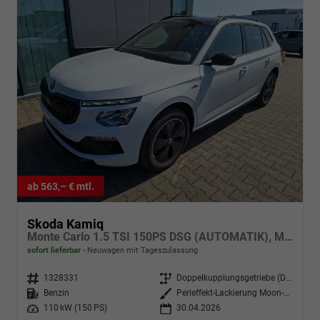
ab 563,– € mtl.
Skoda Kamiq
Monte Carlo 1.5 TSI 150PS DSG (AUTOMATIK), MOON-WHITE PERLEFFEKT, PANORAMDACH, MATRIX-LED, SITZHEIZUNG, Sport-M-Lederlenkrad beheizt, SunSet, 2Z-Climatronic, Parksensoren vorn/hinten, Rückfahrkamera, Kessy, Radio 8,25"+SmartLink, Virtual Cockpit, 17" Alu, Tempomat
sofort lieferbar
Neuwagen mit Tageszulassung
Fahrzeugnr.
1328331
Getriebe
Doppelkupplungsgetriebe (DSG)
Kraftstoff
Benzin
Außenfarbe
Perleffekt-Lackierung Moon-Weiß
Leistung
110 kW (150 PS)
30.04.2026