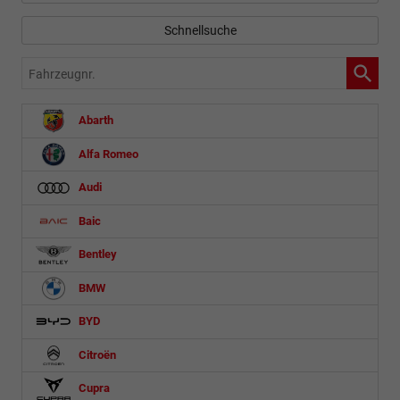
Schnellsuche
Fahrzeugnr.
Abarth
Alfa Romeo
Audi
Baic
Bentley
BMW
BYD
Citroën
Cupra