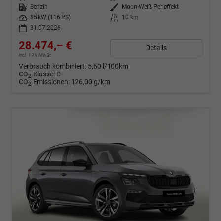
Kraftstoff
Benzin
Außenfarbe
Moon-Weiß Perleffekt
Leistung
85 kW (116 PS)
Kilometerstand
10 km
31.07.2026
28.474,– €
Details
incl. 19% MwSt.
Verbrauch kombiniert:
5,60 l/100km
CO
-Klasse:
D
2
CO
-Emissionen:
126,00 g/km
2