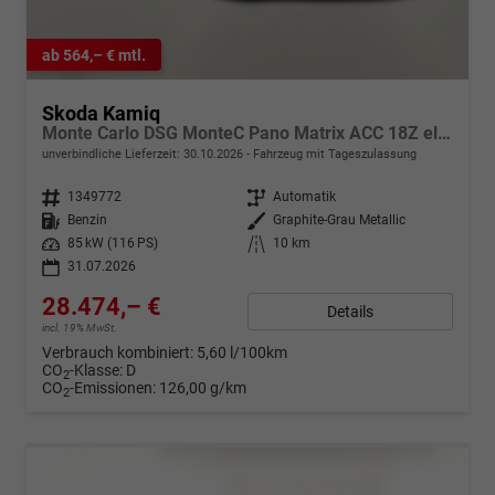
ab 564,– € mtl.
Skoda Kamiq
Monte Carlo DSG MonteC Pano Matrix ACC 18Z el.Heck SHZ
unverbindliche Lieferzeit:
30.10.2026
Fahrzeug mit Tageszulassung
Fahrzeugnr.
1349772
Getriebe
Automatik
Kraftstoff
Benzin
Außenfarbe
Graphite-Grau Metallic
Leistung
85 kW (116 PS)
Kilometerstand
10 km
31.07.2026
28.474,– €
Details
incl. 19% MwSt.
Verbrauch kombiniert:
5,60 l/100km
CO
-Klasse:
D
2
CO
-Emissionen:
126,00 g/km
2