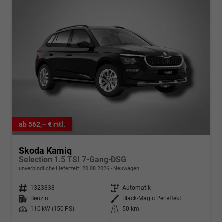
ab 562,– € mtl.
Skoda Kamiq
Selection 1.5 TSI 7-Gang-DSG
unverbindliche Lieferzeit:
20.08.2026
Neuwagen
Fahrzeugnr.
1323838
Getriebe
Automatik
Kraftstoff
Benzin
Außenfarbe
Black-Magic Perleffekt
Leistung
110 kW (150 PS)
Kilometerstand
50 km