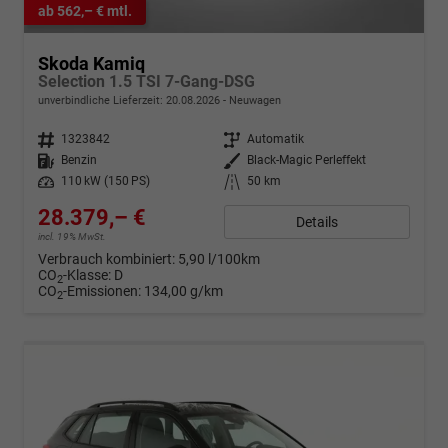
ab 562,– € mtl.
Skoda Kamiq
Selection 1.5 TSI 7-Gang-DSG
unverbindliche Lieferzeit:
20.08.2026
Neuwagen
Fahrzeugnr.
1323842
Getriebe
Automatik
Kraftstoff
Benzin
Außenfarbe
Black-Magic Perleffekt
Leistung
110 kW (150 PS)
Kilometerstand
50 km
28.379,– €
Details
incl. 19% MwSt.
Verbrauch kombiniert:
5,90 l/100km
CO
-Klasse:
D
2
CO
-Emissionen:
134,00 g/km
2