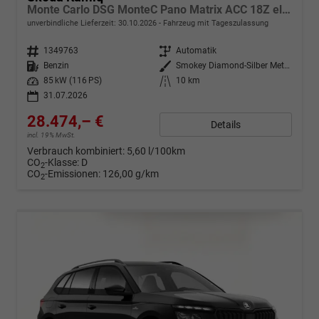
Monte Carlo DSG MonteC Pano Matrix ACC 18Z el.Heck SHZ
unverbindliche Lieferzeit:
30.10.2026
Fahrzeug mit Tageszulassung
Fahrzeugnr.
1349763
Getriebe
Automatik
Kraftstoff
Benzin
Außenfarbe
Smokey Diamond-Silber Metallic
Leistung
85 kW (116 PS)
Kilometerstand
10 km
31.07.2026
28.474,– €
Details
incl. 19% MwSt.
Verbrauch kombiniert:
5,60 l/100km
CO
-Klasse:
D
2
CO
-Emissionen:
126,00 g/km
2