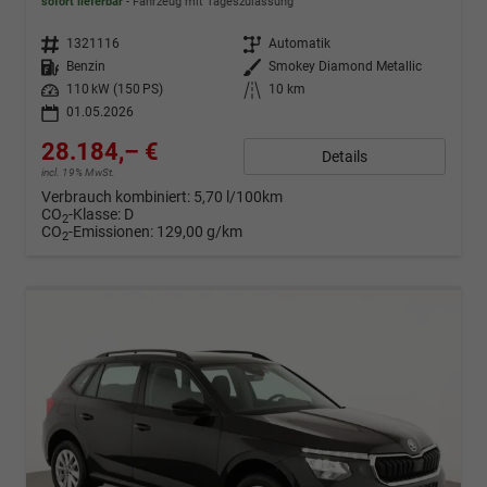
sofort lieferbar
Fahrzeug mit Tageszulassung
Fahrzeugnr.
1321116
Getriebe
Automatik
Kraftstoff
Benzin
Außenfarbe
Smokey Diamond Metallic
Leistung
110 kW (150 PS)
Kilometerstand
10 km
01.05.2026
28.184,– €
Details
incl. 19% MwSt.
Verbrauch kombiniert:
5,70 l/100km
CO
-Klasse:
D
2
CO
-Emissionen:
129,00 g/km
2