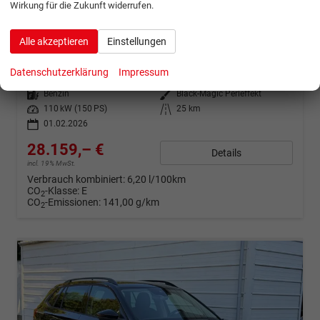
Wirkung für die Zukunft widerrufen.
Skoda Kamiq
Selection 1.5 TSI DSG AHK*Android Auto*SHZ*Kamera*Keyless*2Z Klimaauto*
Alle akzeptieren
Einstellungen
sofort lieferbar
Fahrzeug mit Tageszulassung
Datenschutzerklärung
Impressum
Fahrzeugnr.
1282670
Getriebe
Automatik
Kraftstoff
Benzin
Außenfarbe
Black-Magic Perleffekt
Leistung
110 kW (150 PS)
Kilometerstand
25 km
01.02.2026
28.159,– €
Details
incl. 19% MwSt.
Verbrauch kombiniert:
6,20 l/100km
CO
-Klasse:
E
2
CO
-Emissionen:
141,00 g/km
2