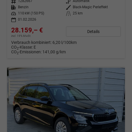
Fahrzeugnr.
1282667
Getriebe
Automatik
Kraftstoff
Benzin
Außenfarbe
Black-Magic Perleffekt
Leistung
110 kW (150 PS)
Kilometerstand
25 km
01.02.2026
28.159,– €
Details
incl. 19% MwSt.
Verbrauch kombiniert:
6,20 l/100km
CO
-Klasse:
E
2
CO
-Emissionen:
141,00 g/km
2