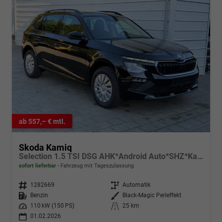
ab 557,– € mtl.
Skoda Kamiq
Selection 1.5 TSI DSG AHK*Android Auto*SHZ*Kamera*Keyless*2Z Klimaauto*
sofort lieferbar
Fahrzeug mit Tageszulassung
Fahrzeugnr.
1282669
Getriebe
Automatik
Kraftstoff
Benzin
Außenfarbe
Black-Magic Perleffekt
Leistung
110 kW (150 PS)
Kilometerstand
25 km
01.02.2026