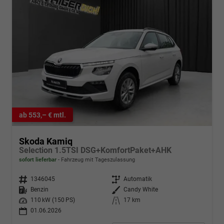
ab 553,– € mtl.
Skoda Kamiq
Selection 1.5TSI DSG+KomfortPaket+AHK
sofort lieferbar
Fahrzeug mit Tageszulassung
Fahrzeugnr.
1346045
Getriebe
Automatik
Kraftstoff
Benzin
Außenfarbe
Candy White
Leistung
110 kW (150 PS)
Kilometerstand
17 km
01.06.2026