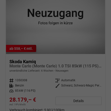
ab 558,– € mtl.
Skoda Kamiq
Monte Carlo (Monte Carlo) 1.0 TSI 85kW (115 PS) 7-Gang DSG
unverbindliche Lieferzeit:
6 Wochen
Neuwagen
Fahrzeugnr.
1350308
Getriebe
Automatik
Kraftstoff
Benzin
Außenfarbe
Schwarz, Schwarz-Magic Perleffekt (1Z)
Leistung
85 kW (116 PS)
28.179,– €
Details
incl. 19% MwSt.
Verbrauch kombiniert:
5,90 l/100km