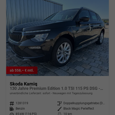
ab 558,– € mtl.
Skoda Kamiq
130 Jahre Premium Edition 1.0 TSI 115 PS DSG -AppleCarPlay-AndroidAuto-Winterpaket-Alcantara-DAB-Tempomat-Totwinkelassist-Kamera-SunSet-el.Heckklappe-17''Alu-Sofort
unverbindliche Lieferzeit: sofort
Neuwagen mit Tageszulassung
Fahrzeugnr.
1281319
Getriebe
Doppelkupplungsgetriebe (DSG)
Kraftstoff
Benzin
Außenfarbe
Black Magic Perleffect
Leistung
85 kW (116 PS)
Kilometerstand
10 km