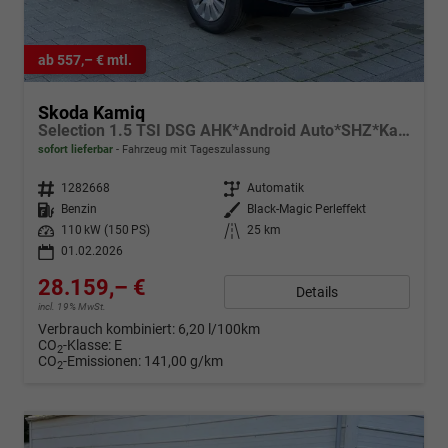
ab 557,– € mtl.
Skoda Kamiq
Selection 1.5 TSI DSG AHK*Android Auto*SHZ*Kamera*Keyless*2Z Klimaauto*
sofort lieferbar
Fahrzeug mit Tageszulassung
Fahrzeugnr.
1282668
Getriebe
Automatik
Kraftstoff
Benzin
Außenfarbe
Black-Magic Perleffekt
Leistung
110 kW (150 PS)
Kilometerstand
25 km
01.02.2026
28.159,– €
Details
incl. 19% MwSt.
Verbrauch kombiniert:
6,20 l/100km
CO
-Klasse:
E
2
CO
-Emissionen:
141,00 g/km
2