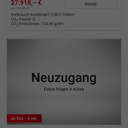
27.918,– €
Details
incl. 19% MwSt.
Verbrauch kombiniert:
5,90 l/100km
CO
-Klasse:
D
2
CO
-Emissionen:
134,00 g/km
2
ab 554,– € mtl.