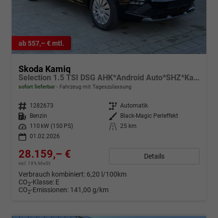
ab 557,– € mtl.
Skoda Kamiq
Selection 1.5 TSI DSG AHK*Android Auto*SHZ*Kamera*Keyless*2Z Klimaauto*
sofort lieferbar
Fahrzeug mit Tageszulassung
Fahrzeugnr.
1282673
Getriebe
Automatik
Kraftstoff
Benzin
Außenfarbe
Black-Magic Perleffekt
Leistung
110 kW (150 PS)
Kilometerstand
25 km
01.02.2026
28.159,– €
Details
incl. 19% MwSt.
Verbrauch kombiniert:
6,20 l/100km
CO
-Klasse:
E
2
CO
-Emissionen:
141,00 g/km
2