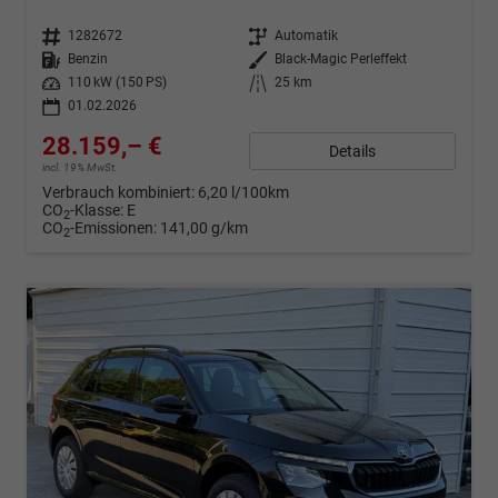
Fahrzeugnr.
1282672
Getriebe
Automatik
Kraftstoff
Benzin
Außenfarbe
Black-Magic Perleffekt
Leistung
110 kW (150 PS)
Kilometerstand
25 km
01.02.2026
28.159,– €
Details
incl. 19% MwSt.
Verbrauch kombiniert:
6,20 l/100km
CO
-Klasse:
E
2
CO
-Emissionen:
141,00 g/km
2