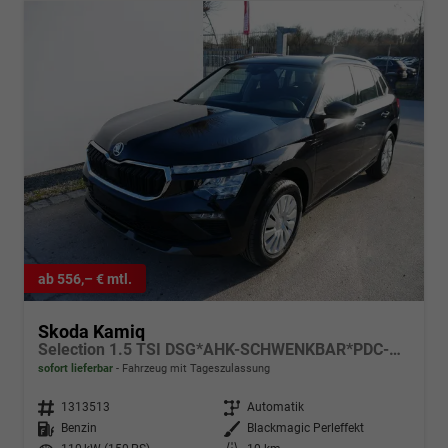
ab 556,– € mtl.
Skoda Kamiq
Selection 1.5 TSI DSG*AHK-SCHWENKBAR*PDC-HI*LED*SMARTLINK*SHZ*TEMPOMAT
sofort lieferbar
Fahrzeug mit Tageszulassung
Fahrzeugnr.
1313513
Getriebe
Automatik
Kraftstoff
Benzin
Außenfarbe
Blackmagic Perleffekt