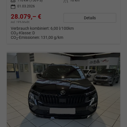
Leistung
110 kW (150 PS)
Kilometerstand
10 km
01.03.2026
28.079,– €
Details
incl. 19% MwSt.
Verbrauch kombiniert:
6,00 l/100km
CO
-Klasse:
D
2
CO
-Emissionen:
131,00 g/km
2