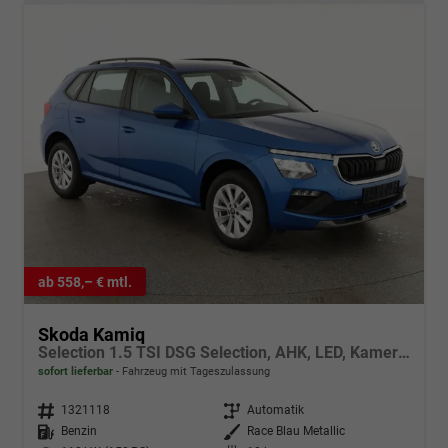
ab 558,– € mtl.
Skoda Kamiq
Selection 1.5 TSI DSG Selection, AHK, LED, Kamera, Ladeboden, Winter, 16-Zoll
sofort lieferbar
Fahrzeug mit Tageszulassung
Fahrzeugnr.
1321118
Getriebe
Automatik
Kraftstoff
Benzin
Außenfarbe
Race Blau Metallic