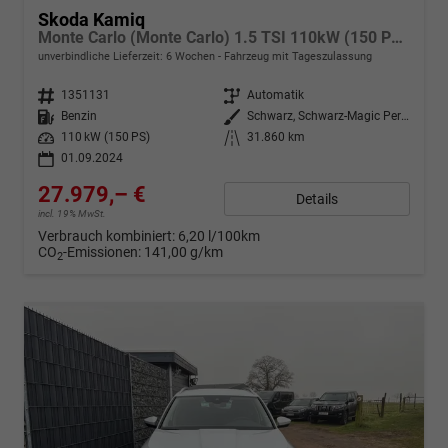
Skoda Kamiq
Monte Carlo (Monte Carlo) 1.5 TSI 110kW (150 PS) 7-Gang DSG
unverbindliche Lieferzeit:
6 Wochen
Fahrzeug mit Tageszulassung
Fahrzeugnr.
1351131
Getriebe
Automatik
Kraftstoff
Benzin
Außenfarbe
Schwarz, Schwarz-Magic Perleffekt (1Z)
Leistung
110 kW (150 PS)
Kilometerstand
31.860 km
01.09.2024
27.979,– €
Details
incl. 19% MwSt.
Verbrauch kombiniert:
6,20 l/100km
CO
-Emissionen:
141,00 g/km
2