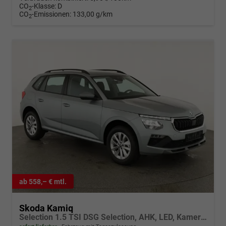
CO
-Klasse:
D
2
CO
-Emissionen:
133,00 g/km
2
ab 558,– € mtl.
Skoda Kamiq
Selection 1.5 TSI DSG Selection, AHK, LED, Kamera, Ladeboden, Winter, 16-Zoll