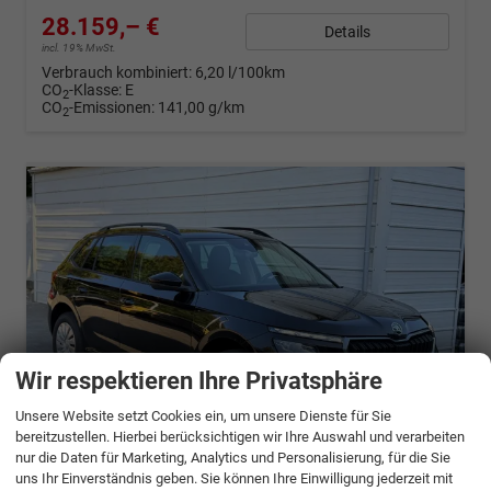
28.159,– €
Details
incl. 19% MwSt.
Verbrauch kombiniert:
6,20 l/100km
CO
-Klasse:
E
2
CO
-Emissionen:
141,00 g/km
2
Wir respektieren Ihre Privatsphäre
Unsere Website setzt Cookies ein, um unsere Dienste für Sie
bereitzustellen. Hierbei berücksichtigen wir Ihre Auswahl und verarbeiten
nur die Daten für Marketing, Analytics und Personalisierung, für die Sie
ab 557,– € mtl.
uns Ihr Einverständnis geben. Sie können Ihre Einwilligung jederzeit mit