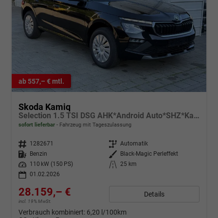
ab 557,– € mtl.
Skoda Kamiq
Selection 1.5 TSI DSG AHK*Android Auto*SHZ*Kamera*Keyless*2Z Klimaauto*
sofort lieferbar
Fahrzeug mit Tageszulassung
Fahrzeugnr.
1282671
Getriebe
Automatik
Kraftstoff
Benzin
Außenfarbe
Black-Magic Perleffekt
Leistung
110 kW (150 PS)
Kilometerstand
25 km
01.02.2026
28.159,– €
Details
incl. 19% MwSt.
Verbrauch kombiniert:
6,20 l/100km