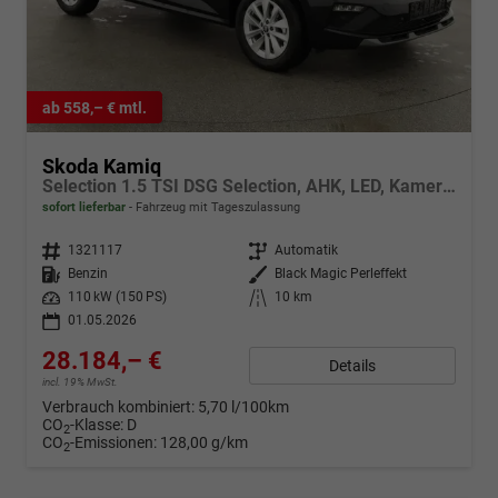
ab 558,– € mtl.
Skoda Kamiq
Selection 1.5 TSI DSG Selection, AHK, LED, Kamera, Ladeboden, Winter, 16-Zoll
sofort lieferbar
Fahrzeug mit Tageszulassung
Fahrzeugnr.
1321117
Getriebe
Automatik
Kraftstoff
Benzin
Außenfarbe
Black Magic Perleffekt
Leistung
110 kW (150 PS)
Kilometerstand
10 km
01.05.2026
28.184,– €
Details
incl. 19% MwSt.
Verbrauch kombiniert:
5,70 l/100km
CO
-Klasse:
D
2
CO
-Emissionen:
128,00 g/km
2