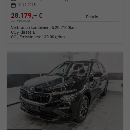
01.11.2025
28.179,– €
Details
incl. 19% MwSt.
Verbrauch kombiniert:
6,20 l/100km
CO
-Klasse:
E
2
CO
-Emissionen:
139,00 g/km
2