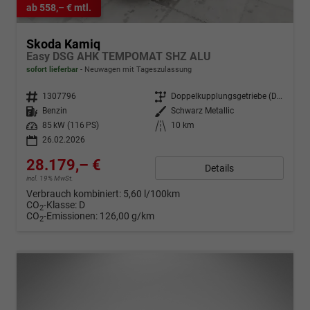
ab 558,– € mtl.
Skoda Kamiq
Easy DSG AHK TEMPOMAT SHZ ALU
sofort lieferbar
Neuwagen mit Tageszulassung
Fahrzeugnr.
1307796
Getriebe
Doppelkupplungsgetriebe (DSG)
Kraftstoff
Benzin
Außenfarbe
Schwarz Metallic
Leistung
85 kW (116 PS)
Kilometerstand
10 km
26.02.2026
28.179,– €
Details
incl. 19% MwSt.
Verbrauch kombiniert:
5,60 l/100km
CO
-Klasse:
D
2
CO
-Emissionen:
126,00 g/km
2