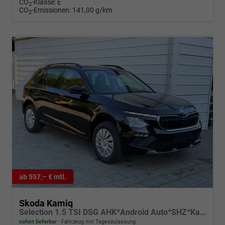
CO
-Klasse:
E
2
CO
-Emissionen:
141,00 g/km
2
ab 557,– € mtl.
Skoda Kamiq
Selection 1.5 TSI DSG AHK*Android Auto*SHZ*Kamera*Keyless*2Z Klimaauto*
sofort lieferbar
Fahrzeug mit Tageszulassung