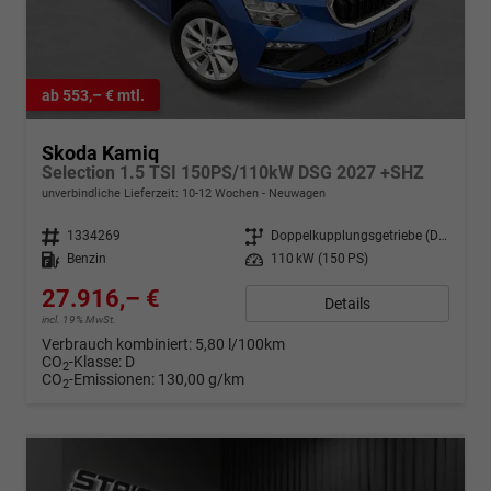
ab 553,– € mtl.
Skoda Kamiq
Selection 1.5 TSI 150PS/110kW DSG 2027 +SHZ
unverbindliche Lieferzeit: 10-12 Wochen
Neuwagen
Fahrzeugnr.
1334269
Getriebe
Doppelkupplungsgetriebe (DSG)
Kraftstoff
Benzin
Leistung
110 kW (150 PS)
27.916,– €
Details
incl. 19% MwSt.
Verbrauch kombiniert:
5,80 l/100km
CO
-Klasse:
D
2
CO
-Emissionen:
130,00 g/km
2