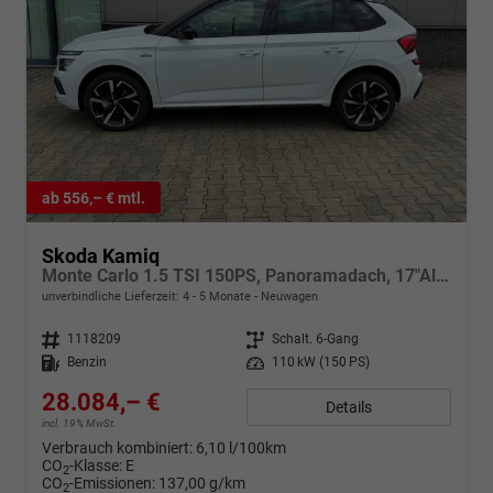
ab 556,– € mtl.
Skoda Kamiq
Monte Carlo 1.5 TSI 150PS, Panoramadach, 17"Alu, Matrix-LED, Parksensoren v/h, Kamera, Tempomat, Virtual Cockpit, Kessy, Winter-Paket, Climatronic, Radio 8", SmartLink, Color Concept, NSW, Dachreling, Sport-M-Lederlenkrad beheizt, Alarm
unverbindliche Lieferzeit: 4 - 5 Monate
Neuwagen
Fahrzeugnr.
1118209
Getriebe
Schalt. 6-Gang
Kraftstoff
Benzin
Leistung
110 kW (150 PS)
28.084,– €
Details
incl. 19% MwSt.
Verbrauch kombiniert:
6,10 l/100km
CO
-Klasse:
E
2
CO
-Emissionen:
137,00 g/km
2