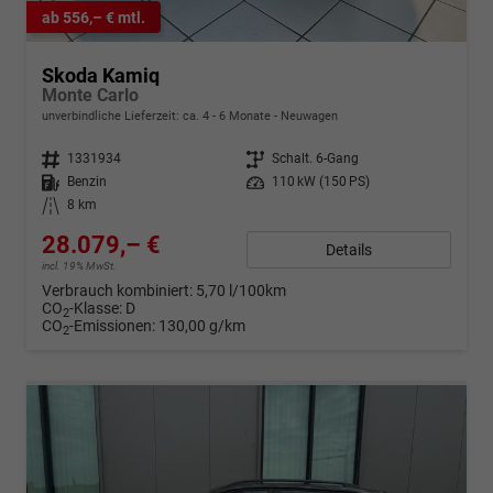
ab 556,– € mtl.
Skoda Kamiq
Monte Carlo
unverbindliche Lieferzeit: ca. 4 - 6 Monate
Neuwagen
Fahrzeugnr.
1331934
Getriebe
Schalt. 6-Gang
Kraftstoff
Benzin
Leistung
110 kW (150 PS)
Kilometerstand
8 km
28.079,– €
Details
incl. 19% MwSt.
Verbrauch kombiniert:
5,70 l/100km
CO
-Klasse:
D
2
CO
-Emissionen:
130,00 g/km
2