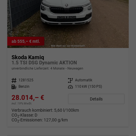
ab 555,– € mtl.
Skoda Kamiq
1.5 TSI DSG Dynamic AKTION
unverbindliche Lieferzeit:
4 Monate
Neuwagen
Fahrzeugnr.
1281525
Getriebe
Automatik
Kraftstoff
Benzin
Leistung
110 kW (150 PS)
28.014,– €
Details
incl. 19% MwSt.
Verbrauch kombiniert:
5,60 l/100km
CO
-Klasse:
D
2
CO
-Emissionen:
127,00 g/km
2