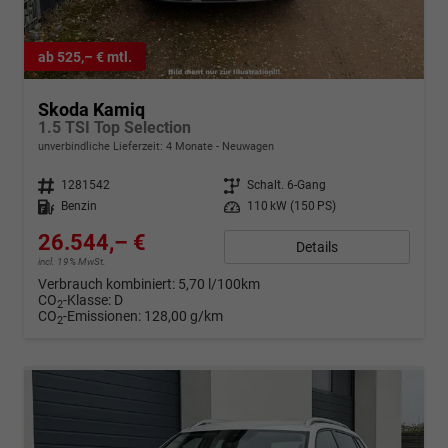
ab 525,– € mtl.
Skoda Kamiq
1.5 TSI Top Selection
unverbindliche Lieferzeit:
4 Monate
Neuwagen
Fahrzeugnr.
1281542
Getriebe
Schalt. 6-Gang
Kraftstoff
Benzin
Leistung
110 kW (150 PS)
26.544,– €
Details
incl. 19% MwSt.
Verbrauch kombiniert:
5,70 l/100km
CO
-Klasse:
D
2
CO
-Emissionen:
128,00 g/km
2