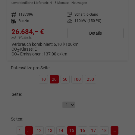
unverbindliche Lieferzeit: 4 - 5 Monate
Neuwagen
Fahrzeugnr.
1137396
Getriebe
Schalt. 6-Gang
Kraftstoff
Benzin
Leistung
110 kW (150 PS)
26.684,– €
Details
incl. 19% MwSt.
Verbrauch kombiniert:
6,10 l/100km
CO
-Klasse:
E
2
CO
-Emissionen:
137,00 g/km
2
Datensätze pro Seite:
10
20
50
100
250
Seite:
Seiten:
1
...
12
13
14
15
16
17
18
...