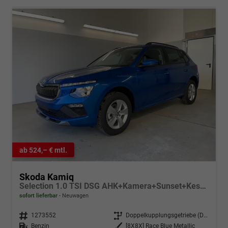
ab 524,– € mtl.
Skoda Kamiq
Selection 1.0 TSI DSG AHK+Kamera+Sunset+Kessy+AppConnect+Sitzheiz+Alu16+GV5
sofort lieferbar
Neuwagen
Fahrzeugnr.
1273552
Getriebe
Doppelkupplungsgetriebe (DSG)
Kraftstoff
Benzin
Außenfarbe
[8X8X] Race Blue Metallic