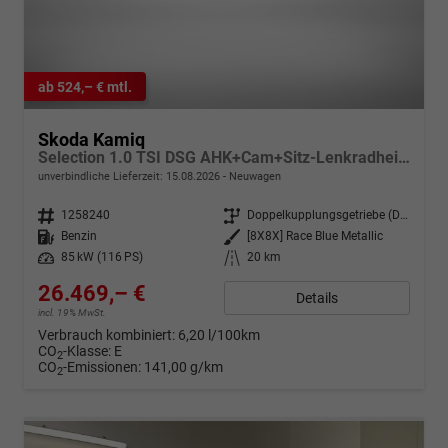
ab 524,– € mtl.
Skoda Kamiq
Selection 1.0 TSI DSG AHK+Cam+Sitz-Lenkradheiz+Sunset+Kessy+AppConnect+Alu16
unverbindliche Lieferzeit:
15.08.2026
Neuwagen
Fahrzeugnr.
1258240
Getriebe
Doppelkupplungsgetriebe (DSG)
Kraftstoff
Benzin
Außenfarbe
[8X8X] Race Blue Metallic
Leistung
85 kW (116 PS)
Kilometerstand
20 km
26.469,– €
Details
incl. 19% MwSt.
Verbrauch kombiniert:
6,20 l/100km
CO
-Klasse:
E
2
CO
-Emissionen:
141,00 g/km
2