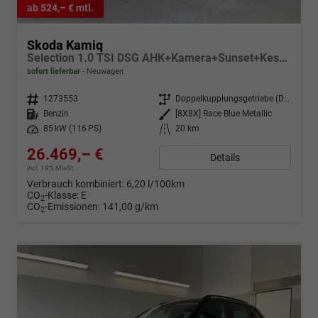
ab 524,– € mtl.
Skoda Kamiq
Selection 1.0 TSI DSG AHK+Kamera+Sunset+Kessy+AppConnect+Sitzheiz+Alu16+GV5
sofort lieferbar
Neuwagen
Fahrzeugnr.
1273553
Getriebe
Doppelkupplungsgetriebe (DSG)
Kraftstoff
Benzin
Außenfarbe
[8X8X] Race Blue Metallic
Leistung
85 kW (116 PS)
Kilometerstand
20 km
26.469,– €
Details
incl. 19% MwSt.
Verbrauch kombiniert:
6,20 l/100km
CO
-Klasse:
E
2
CO
-Emissionen:
141,00 g/km
2