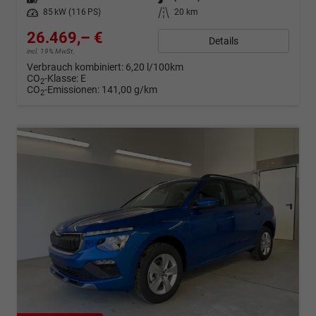
Leistung
85 kW (116 PS)
Kilometerstand
20 km
26.469,– €
Details
incl. 19% MwSt.
Verbrauch kombiniert:
6,20 l/100km
CO
-Klasse:
E
2
CO
-Emissionen:
141,00 g/km
2