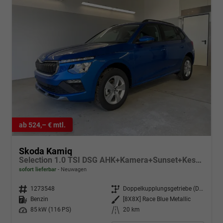
ab 524,– € mtl.
Skoda Kamiq
Selection 1.0 TSI DSG AHK+Kamera+Sunset+Kessy+AppConnect+Sitzheiz+Alu16+GV5
sofort lieferbar
Neuwagen
Fahrzeugnr.
1273548
Getriebe
Doppelkupplungsgetriebe (DSG)
Kraftstoff
Benzin
Außenfarbe
[8X8X] Race Blue Metallic
Leistung
85 kW (116 PS)
Kilometerstand
20 km