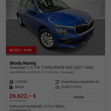
ab 527,– € mtl.
Skoda Kamiq
Selection 1.0 TSI 116PS/85kW DSG 2027 +SHZ
unverbindliche Lieferzeit: 10-12 Wochen
Neuwagen
Fahrzeugnr.
1334268
Getriebe
Doppelkupplungsgetriebe (DSG)
Kraftstoff
Benzin
Leistung
85 kW (116 PS)
26.622,– €
Details
incl. 19% MwSt.
Verbrauch kombiniert:
5,70 l/100km
CO
-Klasse:
D