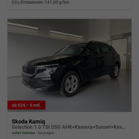
CO
-Emissionen:
141,00 g/km
2
ab 524,– € mtl.
Skoda Kamiq
Selection 1.0 TSI DSG AHK+Kamera+Sunset+Kessy+AppConnect+Sitzheiz+Alu16+GV5
sofort lieferbar
Neuwagen