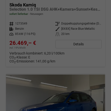
Skoda Kamiq
Selection 1.0 TSI DSG AHK+Kamera+Sunset+Kessy+AppConnect+Sitzheiz+Alu16+GV5
sofort lieferbar
Neuwagen
Fahrzeugnr.
1273549
Getriebe
Doppelkupplungsgetriebe (DSG)
Kraftstoff
Benzin
Außenfarbe
[8X8X] Race Blue Metallic
Leistung
85 kW (116 PS)
Kilometerstand
20 km
26.469,– €
Details
incl. 19% MwSt.
Verbrauch kombiniert:
6,20 l/100km
CO
-Klasse:
E
2
CO
-Emissionen:
141,00 g/km
2