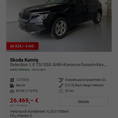
ab 524,– € mtl.
Skoda Kamiq
Selection 1.0 TSI DSG AHK+Kamera+Sunset+Kessy+AppConnect+Sitzheiz+Alu16+GV5
sofort lieferbar
Neuwagen
Fahrzeugnr.
1273555
Getriebe
Doppelkupplungsgetriebe (DSG)
Kraftstoff
Benzin
Außenfarbe
[1Z1Z] Black Magic Metallic
Leistung
85 kW (116 PS)
Kilometerstand
20 km
26.469,– €
Details
incl. 19% MwSt.
Verbrauch kombiniert:
6,20 l/100km
CO
-Klasse:
E
2