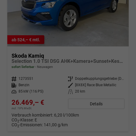
ab 524,– € mtl.
Skoda Kamiq
Selection 1.0 TSI DSG AHK+Kamera+Sunset+Kessy+AppConnect+Sitzheiz+Alu16+GV5
sofort lieferbar
Neuwagen
Fahrzeugnr.
1273551
Getriebe
Doppelkupplungsgetriebe (DSG)
Kraftstoff
Benzin
Außenfarbe
[8X8X] Race Blue Metallic
Leistung
85 kW (116 PS)
Kilometerstand
20 km
26.469,– €
Details
incl. 19% MwSt.
Verbrauch kombiniert:
6,20 l/100km
CO
-Klasse:
E
2
CO
-Emissionen:
141,00 g/km
2