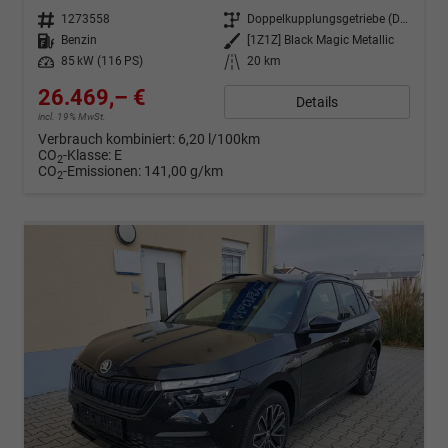
Fahrzeugnr.
1273558
Getriebe
Doppelkupplungsgetriebe (DSG)
Kraftstoff
Benzin
Außenfarbe
[1Z1Z] Black Magic Metallic
Leistung
85 kW (116 PS)
Kilometerstand
20 km
26.469,– €
Details
incl. 19% MwSt.
Verbrauch kombiniert:
6,20 l/100km
CO
-Klasse:
E
2
CO
-Emissionen:
141,00 g/km
2