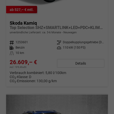
ab 527,– € mtl.
Skoda Kamiq
Top Selection SHZ+SMARTLINK+LED+PDC+KLIMA+16" ALU
unverbindliche Lieferzeit: ca. 3-6 Monate
Neuwagen
Fahrzeugnr.
1253601
Getriebe
Doppelkupplungsgetriebe (DSG)
Kraftstoff
Benzin
Leistung
110 kW (150 PS)
Kilometerstand
10 km
26.609,– €
Details
incl. 19% MwSt.
Verbrauch kombiniert:
5,80 l/100km
CO
-Klasse:
D
2
CO
-Emissionen:
130,00 g/km
2