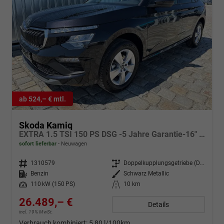
ab 524,– € mtl.
Skoda Kamiq
EXTRA 1.5 TSI 150 PS DSG -5 Jahre Garantie-16" Alu-Tempomat-2-Zonen-Climatronic--LED-AppleCarPlay-AndroidAuto-Rückfahrkamera-Preishammer-Sofort
sofort lieferbar
Neuwagen
Fahrzeugnr.
1310579
Getriebe
Doppelkupplungsgetriebe (DSG)
Kraftstoff
Benzin
Außenfarbe
Schwarz Metallic
Leistung
110 kW (150 PS)
Kilometerstand
10 km
26.489,– €
Details
incl. 19% MwSt.
Verbrauch kombiniert:
5,80 l/100km