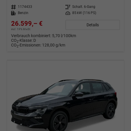
Fahrzeugnr.
1174433
Getriebe
Schalt. 6-Gang
Kraftstoff
Benzin
Leistung
85 kW (116 PS)
26.599,– €
Details
incl. 19% MwSt.
Verbrauch kombiniert:
5,70 l/100km
CO
-Klasse:
D
2
CO
-Emissionen:
128,00 g/km
2