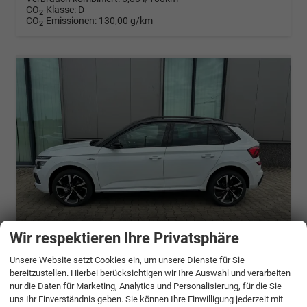
CO
-Klasse:
D
2
CO
-Emissionen:
130,00 g/km
2
Wir respektieren Ihre Privatsphäre
ab 525,– € mtl.
Unsere Website setzt Cookies ein, um unsere Dienste für Sie
bereitzustellen. Hierbei berücksichtigen wir Ihre Auswahl und verarbeiten
Skoda Kamiq
nur die Daten für Marketing, Analytics und Personalisierung, für die Sie
Selection 1.5 TSI 150PS DSG/AUTOMATIC, 5J. Garantie, 16" Alu, Climatronic, Winterpaket, Parksensoren hinten, Nebelscheinwerfer, Tempomat, M-Lederlenkrad, Radio 8" + Wireless Smartlink, LED-Scheinwerfer, Virtual Cockpit
uns Ihr Einverständnis geben. Sie können Ihre Einwilligung jederzeit mit