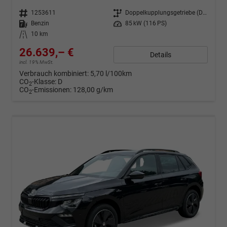
Fahrzeugnr.
1253611
Getriebe
Doppelkupplungsgetriebe (DSG)
Kraftstoff
Benzin
Leistung
85 kW (116 PS)
Kilometerstand
10 km
26.639,– €
Details
incl. 19% MwSt.
Verbrauch kombiniert:
5,70 l/100km
CO
-Klasse:
D
2
CO
-Emissionen:
128,00 g/km
2