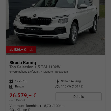
ab 526,– € mtl.
Skoda Kamiq
Top Selection 1,5 TSI 110kW
unverbindliche Lieferzeit:
4 Monate
Neuwagen
Fahrzeugnr.
1275706
Getriebe
Schalt. 6-Gang
Kraftstoff
Benzin
Leistung
110 kW (150 PS)
26.579,– €
Details
incl. 19% MwSt.
Verbrauch kombiniert:
5,70 l/100km
CO
-Klasse:
D
2