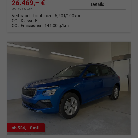
26.469,– €
Details
incl. 19% MwSt.
Verbrauch kombiniert:
6,20 l/100km
CO
-Klasse:
E
2
CO
-Emissionen:
141,00 g/km
2
ab 524,– € mtl.