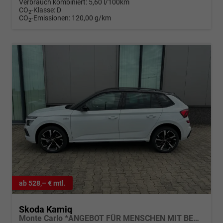
Verbrauch kombiniert:
5,60 l/100km
CO
-Klasse:
D
2
CO
-Emissionen:
120,00 g/km
2
ab 528,– € mtl.
Skoda Kamiq
Monte Carlo *ANGEBOT FÜR MENSCHEN MIT BEHINDERUNG AB 50%! 1.5 TSI 150PS, Panoramadach, 17"Alu, Matrix-LED, Parksensoren v/h, Kamera, Tempomat, Virtual Cockpit, Kessy, Winter-Paket, Climatronic, Radio 8", SmartLink, Color Concept, NSW, Dachreling, Sport-M-Lederlenkra