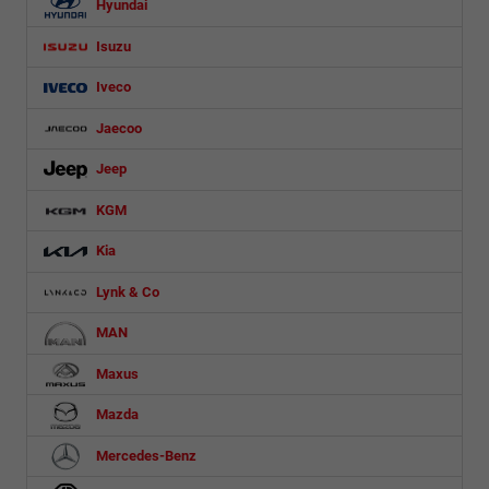
Hyundai
Isuzu
Iveco
Jaecoo
Jeep
KGM
Kia
Lynk & Co
MAN
Maxus
Mazda
Mercedes-Benz