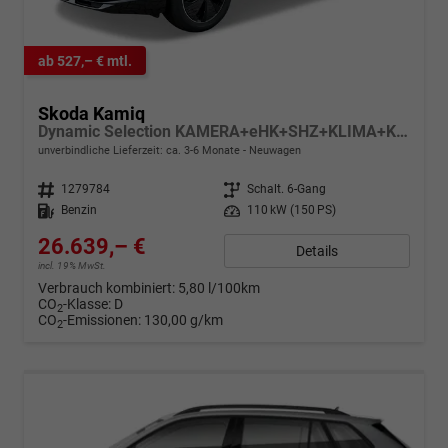
ab 527,– € mtl.
Skoda Kamiq
Dynamic Selection KAMERA+eHK+SHZ+KLIMA+KESSY+LED+17" LM
unverbindliche Lieferzeit: ca. 3-6 Monate
Neuwagen
Fahrzeugnr.
1279784
Getriebe
Schalt. 6-Gang
Kraftstoff
Benzin
Leistung
110 kW (150 PS)
26.639,– €
Details
incl. 19% MwSt.
Verbrauch kombiniert:
5,80 l/100km
CO
-Klasse:
D
2
CO
-Emissionen:
130,00 g/km
2