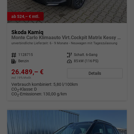
ab 524,– € mtl.
Skoda Kamiq
Monte Carlo Klimaauto Virt.Cockpit Matrix Kessy PDC v+h
unverbindliche Lieferzeit: 6 - 9 Monate
Neuwagen mit Tageszulassung
Fahrzeugnr.
1128715
Getriebe
Schalt. 6-Gang
Kraftstoff
Benzin
Leistung
85 kW (116 PS)
26.489,– €
Details
incl. 19% MwSt.
Verbrauch kombiniert:
5,80 l/100km
CO
-Klasse:
D
2
CO
-Emissionen:
130,00 g/km
2