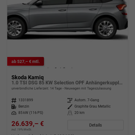
ab 527,– € mtl.
Skoda Kamiq
1.0 TSI DSG 85 KW Selection OPF Anhängerkupplung + Winter Paket Plus
unverbindliche Lieferzeit:
14 Tage
Neuwagen mit Tageszulassung
Fahrzeugnr.
1331899
Getriebe
Autom. 7-Gang
Kraftstoff
Benzin
Außenfarbe
Graphite Grau Metallic
Leistung
85 kW (116 PS)
Kilometerstand
20 km
26.639,– €
Details
incl. 19% MwSt.