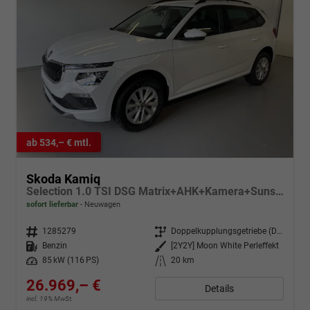
ab 534,– € mtl.
Skoda Kamiq
Selection 1.0 TSI DSG Matrix+AHK+Kamera+Sunset+PDCvohi+Kessy+Sitzheizung+GV4
sofort lieferbar
Neuwagen
Fahrzeugnr.
1285279
Getriebe
Doppelkupplungsgetriebe (DSG)
Kraftstoff
Benzin
Außenfarbe
[2Y2Y] Moon White Perleffekt
Leistung
85 kW (116 PS)
Kilometerstand
20 km
26.969,– €
Details
incl. 19% MwSt.