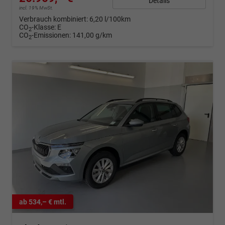
Details
incl. 19% MwSt.
Verbrauch kombiniert:
6,20 l/100km
CO
-Klasse:
E
2
CO
-Emissionen:
141,00 g/km
2
ab 534,– € mtl.