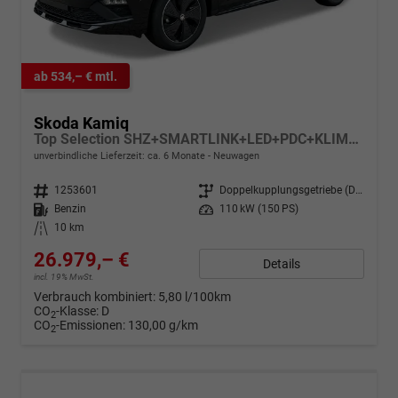
ab 534,– € mtl.
Skoda Kamiq
Top Selection SHZ+SMARTLINK+LED+PDC+KLIMA+16" ALU
unverbindliche Lieferzeit: ca. 6 Monate
Neuwagen
Fahrzeugnr.
1253601
Getriebe
Doppelkupplungsgetriebe (DSG)
Kraftstoff
Benzin
Leistung
110 kW (150 PS)
Kilometerstand
10 km
26.979,– €
Details
incl. 19% MwSt.
Verbrauch kombiniert:
5,80 l/100km
CO
-Klasse:
D
2
CO
-Emissionen:
130,00 g/km
2