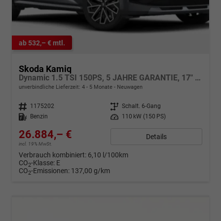
ab 532,– € mtl.
Skoda Kamiq
Dynamic 1.5 TSI 150PS, 5 JAHRE GARANTIE, 17" Alu, Elektr. Heckklappe, Kessy, Alarm, SunSet, Toter-Winkel, Virtual Cockpit 10", Parksensoren vorn/hinten, Rückfahrkamera, Sitzheizung, Tempomat, Climatronic, Radio 8" + Wireless SmartLink, M-Lederlenkrad beheizt
unverbindliche Lieferzeit: 4 - 5 Monate
Neuwagen
Fahrzeugnr.
1175202
Getriebe
Schalt. 6-Gang
Kraftstoff
Benzin
Leistung
110 kW (150 PS)
26.884,– €
Details
incl. 19% MwSt.
Verbrauch kombiniert:
6,10 l/100km
CO
-Klasse:
E
2
CO
-Emissionen:
137,00 g/km
2