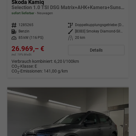
Skoda Kamiq
Selection 1.0 TSI DSG Matrix+AHK+Kamera+Sunset+PDCvohi+Kessy+Sitzheizung+GV4
sofort lieferbar
Neuwagen
Fahrzeugnr.
1285265
Getriebe
Doppelkupplungsgetriebe (DSG)
Kraftstoff
Benzin
Außenfarbe
[B3B3] Smokey Diamond-Silber Metallic
Leistung
85 kW (116 PS)
Kilometerstand
20 km
26.969,– €
Details
incl. 19% MwSt.
Verbrauch kombiniert:
6,20 l/100km
CO
-Klasse:
E
2
CO
-Emissionen:
141,00 g/km
2