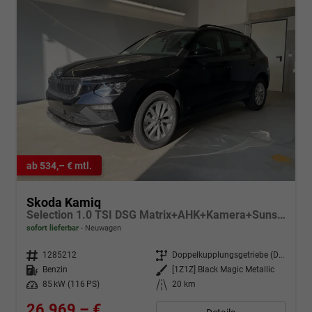
ab 534,– € mtl.
Skoda Kamiq
Selection 1.0 TSI DSG Matrix+AHK+Kamera+Sunset+PDCvohi+Kessy+Sitzheizung+GV4
sofort lieferbar
Neuwagen
Fahrzeugnr.
1285212
Getriebe
Doppelkupplungsgetriebe (DSG)
Kraftstoff
Benzin
Außenfarbe
[1Z1Z] Black Magic Metallic
Leistung
85 kW (116 PS)
Kilometerstand
20 km
26.969,– €