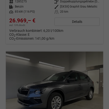
Fahrzeugnr.
1285275
Getriebe
Doppelkupplungsgetriebe (DSG)
Kraftstoff
Benzin
Außenfarbe
[5X5X] Graphit Grau Metallic
Leistung
85 kW (116 PS)
Kilometerstand
20 km
26.969,– €
Details
incl. 19% MwSt.
Verbrauch kombiniert:
6,20 l/100km
CO
-Klasse:
E
2
CO
-Emissionen:
141,00 g/km
2