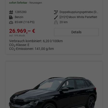
sofort lieferbar
Neuwagen
Fahrzeugnr.
1285280
Getriebe
Doppelkupplungsgetriebe (DSG)
Kraftstoff
Benzin
Außenfarbe
[2Y2Y] Moon White Perleffekt
Leistung
85 kW (116 PS)
Kilometerstand
20 km
26.969,– €
Details
incl. 19% MwSt.
Verbrauch kombiniert:
6,20 l/100km
CO
-Klasse:
E
2
CO
-Emissionen:
141,00 g/km
2