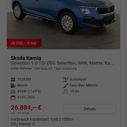
ab 532,– € mtl.
Skoda Kamiq
Selection 1.0 TSI DSG Selection, AHK, Matrix, Kamera, Ladeboden, Winter
sofort lieferbar
Fahrzeug mit Tageszulassung
Fahrzeugnr.
1326399
Getriebe
Automatik
Kraftstoff
Benzin
Außenfarbe
Race Blau Metallic
Leistung
85 kW (116 PS)
Kilometerstand
10 km
01.05.2026
26.884,– €
Details
incl. 19% MwSt.
Verbrauch kombiniert:
5,60 l/100km
CO
-Klasse:
D
2