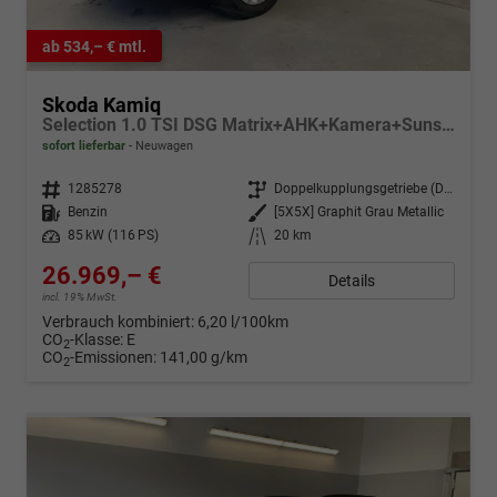
ab 534,– € mtl.
Skoda Kamiq
Selection 1.0 TSI DSG Matrix+AHK+Kamera+Sunset+PDCvohi+Kessy+Sitzheizung+GV4
sofort lieferbar
Neuwagen
Fahrzeugnr.
1285278
Getriebe
Doppelkupplungsgetriebe (DSG)
Kraftstoff
Benzin
Außenfarbe
[5X5X] Graphit Grau Metallic
Leistung
85 kW (116 PS)
Kilometerstand
20 km
26.969,– €
Details
incl. 19% MwSt.
Verbrauch kombiniert:
6,20 l/100km
CO
-Klasse:
E
2
CO
-Emissionen:
141,00 g/km
2