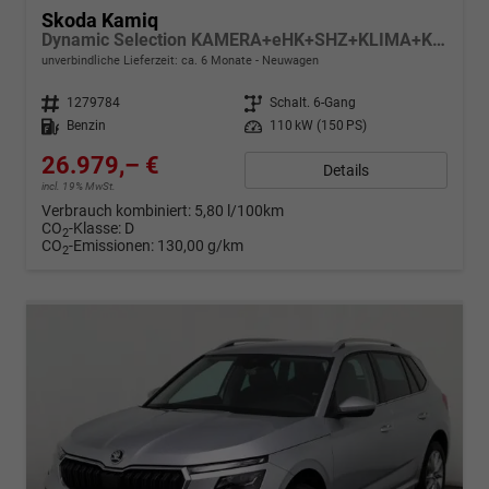
Skoda Kamiq
Dynamic Selection KAMERA+eHK+SHZ+KLIMA+KESSY+LED+17" LM
unverbindliche Lieferzeit: ca. 6 Monate
Neuwagen
Fahrzeugnr.
1279784
Getriebe
Schalt. 6-Gang
Kraftstoff
Benzin
Leistung
110 kW (150 PS)
26.979,– €
Details
incl. 19% MwSt.
Verbrauch kombiniert:
5,80 l/100km
CO
-Klasse:
D
2
CO
-Emissionen:
130,00 g/km
2