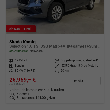
ab 534,– € mtl.
Skoda Kamiq
Selection 1.0 TSI DSG Matrix+AHK+Kamera+Sunset+PDCvohi+Kessy+Sitzheizung+GV4
sofort lieferbar
Neuwagen
Fahrzeugnr.
1285271
Getriebe
Doppelkupplungsgetriebe (DSG)
Kraftstoff
Benzin
Außenfarbe
[5X5X] Graphit Grau Metallic
Leistung
85 kW (116 PS)
Kilometerstand
20 km
26.969,– €
Details
incl. 19% MwSt.
Verbrauch kombiniert:
6,20 l/100km
CO
-Klasse:
E
2
CO
-Emissionen:
141,00 g/km
2