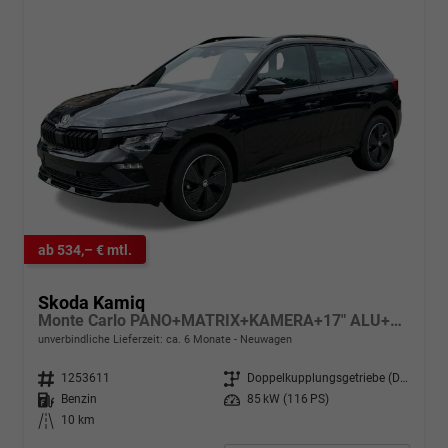
ab 534,– € mtl.
Skoda Kamiq
Monte Carlo PANO+MATRIX+KAMERA+17" ALU+SHZ
unverbindliche Lieferzeit: ca. 6 Monate
Neuwagen
Fahrzeugnr.
1253611
Getriebe
Doppelkupplungsgetriebe (DSG)
Kraftstoff
Benzin
Leistung
85 kW (116 PS)
Kilometerstand
10 km