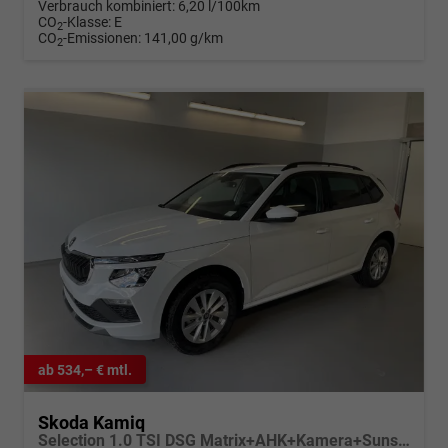
Verbrauch kombiniert:
6,20 l/100km
CO
-Klasse:
E
2
CO
-Emissionen:
141,00 g/km
2
ab 534,– € mtl.
Skoda Kamiq
Selection 1.0 TSI DSG Matrix+AHK+Kamera+Sunset+PDCvohi+Kessy+Sitzheizung+GV4