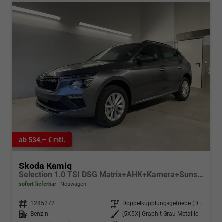
ab 534,– € mtl.
Skoda Kamiq
Selection 1.0 TSI DSG Matrix+AHK+Kamera+Sunset+PDCvohi+Kessy+Sitzheizung+GV4
sofort lieferbar
Neuwagen
Fahrzeugnr.
1285272
Getriebe
Doppelkupplungsgetriebe (DSG)
Kraftstoff
Benzin
Außenfarbe
[5X5X] Graphit Grau Metallic