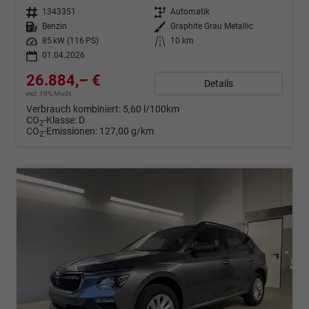
Fahrzeugnr.
1343351
Getriebe
Automatik
Kraftstoff
Benzin
Außenfarbe
Graphite Grau Metallic
Leistung
85 kW (116 PS)
Kilometerstand
10 km
01.04.2026
26.884,– €
Details
incl. 19% MwSt.
Verbrauch kombiniert:
5,60 l/100km
CO
-Klasse:
D
2
CO
-Emissionen:
127,00 g/km
2