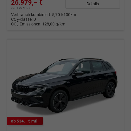
26.979,– €
Details
incl. 19% MwSt.
Verbrauch kombiniert:
5,70 l/100km
CO
-Klasse:
D
2
CO
-Emissionen:
128,00 g/km
2
ab 534,– € mtl.