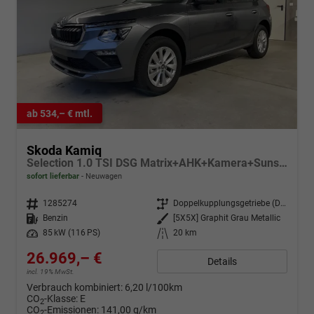
ab 534,– € mtl.
Skoda Kamiq
Selection 1.0 TSI DSG Matrix+AHK+Kamera+Sunset+PDCvohi+Kessy+Sitzheizung+GV4
sofort lieferbar
Neuwagen
Fahrzeugnr.
1285274
Getriebe
Doppelkupplungsgetriebe (DSG)
Kraftstoff
Benzin
Außenfarbe
[5X5X] Graphit Grau Metallic
Leistung
85 kW (116 PS)
Kilometerstand
20 km
26.969,– €
Details
incl. 19% MwSt.
Verbrauch kombiniert:
6,20 l/100km
CO
-Klasse:
E
2
CO
-Emissionen:
141,00 g/km
2