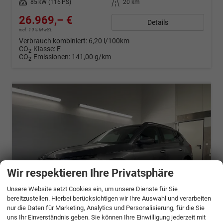
Leistung
85 kW (116 PS)
Kilometerstand
20 km
26.969,– €
Details
incl. 19% MwSt.
Verbrauch kombiniert:
6,20 l/100km
CO
-Klasse:
E
2
CO
-Emissionen:
141,00 g/km
2
Wir respektieren Ihre Privatsphäre
Unsere Website setzt Cookies ein, um unsere Dienste für Sie
bereitzustellen. Hierbei berücksichtigen wir Ihre Auswahl und verarbeiten
nur die Daten für Marketing, Analytics und Personalisierung, für die Sie
uns Ihr Einverständnis geben. Sie können Ihre Einwilligung jederzeit mit
ab 534,– € mtl.