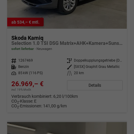
ab 534,– € mtl.
Skoda Kamiq
Selection 1.0 TSI DSG Matrix+AHK+Kamera+Sunset+PDCvohi+Kessy+Sitzheizung+GV4
sofort lieferbar
Neuwagen
Fahrzeugnr.
1267469
Getriebe
Doppelkupplungsgetriebe (DSG)
Kraftstoff
Benzin
Außenfarbe
[5X5X] Graphit Grau Metallic
Leistung
85 kW (116 PS)
Kilometerstand
20 km
26.969,– €
Details
incl. 19% MwSt.
Verbrauch kombiniert:
6,20 l/100km
CO
-Klasse:
E
2
CO
-Emissionen:
141,00 g/km
2