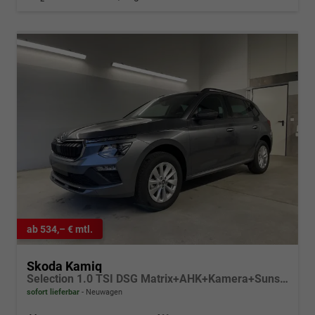
ab 534,– € mtl.
Skoda Kamiq
Selection 1.0 TSI DSG Matrix+AHK+Kamera+Sunset+PDCvohi+Kessy+Sitzheizung+GV4
sofort lieferbar
Neuwagen