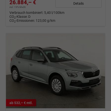
26.884,– €
Details
incl. 19% MwSt.
Verbrauch kombiniert:
5,40 l/100km
CO
-Klasse:
D
2
CO
-Emissionen:
123,00 g/km
2
ab 532,– € mtl.