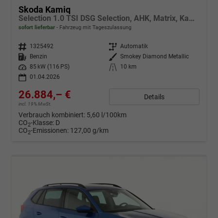
Skoda Kamiq
Selection 1.0 TSI DSG Selection, AHK, Matrix, Kamera, Ladeboden, Winter
sofort lieferbar
Fahrzeug mit Tageszulassung
Fahrzeugnr.
1325492
Getriebe
Automatik
Kraftstoff
Benzin
Außenfarbe
Smokey Diamond Metallic
Leistung
85 kW (116 PS)
Kilometerstand
10 km
01.04.2026
26.884,– €
Details
incl. 19% MwSt.
Verbrauch kombiniert:
5,60 l/100km
CO
-Klasse:
D
2
CO
-Emissionen:
127,00 g/km
2