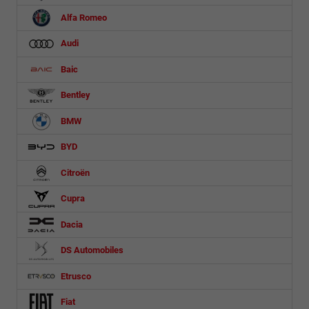
Alfa Romeo
Audi
Baic
Bentley
BMW
BYD
Citroën
Cupra
Dacia
DS Automobiles
Etrusco
Fiat