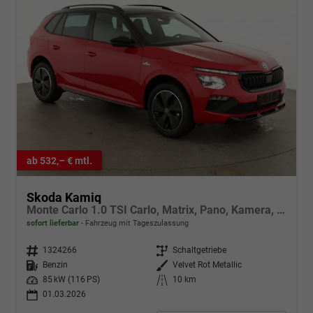
ab 532,– € mtl.
Skoda Kamiq
Monte Carlo 1.0 TSI Carlo, Matrix, Pano, Kamera, Winter, 17-Zoll
sofort lieferbar
Fahrzeug mit Tageszulassung
Fahrzeugnr.
1324266
Getriebe
Schaltgetriebe
Kraftstoff
Benzin
Außenfarbe
Velvet Rot Metallic
Leistung
85 kW (116 PS)
Kilometerstand
10 km
01.03.2026