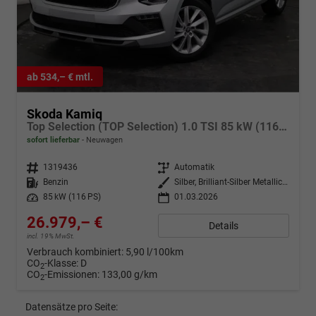
ab 534,– € mtl.
Skoda Kamiq
Top Selection (TOP Selection) 1.0 TSI 85 kW (116 PS) 7-Gang DSG
sofort lieferbar
Neuwagen
Fahrzeugnr.
1319436
Getriebe
Automatik
Kraftstoff
Benzin
Außenfarbe
Silber, Brilliant-Silber Metallic (8E)
Leistung
85 kW (116 PS)
01.03.2026
26.979,– €
Details
incl. 19% MwSt.
Verbrauch kombiniert:
5,90 l/100km
CO
-Klasse:
D
2
CO
-Emissionen:
133,00 g/km
2
Datensätze pro Seite: