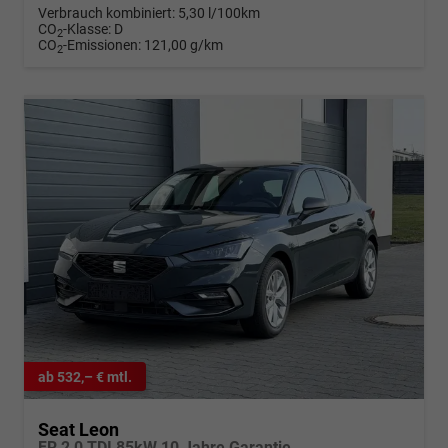
Verbrauch kombiniert:
5,30 l/100km
CO
-Klasse:
D
2
CO
-Emissionen:
121,00 g/km
2
ab 532,– € mtl.
Seat Leon
FR 2,0 TDI 85kW 10 Jahre Garantie