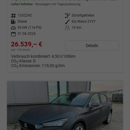
sofort lieferbar
Neuwagen mit Tageszulassung
Fahrzeugnr.
1332242
Getriebe
Schaltgetriebe
Kraftstoff
Diesel
Außenfarbe
Eis Weiss 2Y2Y
Leistung
85 kW (116 PS)
Kilometerstand
10 km
01.06.2026
26.539,– €
Details
incl. 19% MwSt.
Verbrauch kombiniert:
4,50 l/100km
CO
-Klasse:
D
2
CO
-Emissionen:
119,00 g/km
2