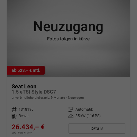
ab 523,– € mtl.
Seat Leon
1.5 eTSI Style DSG7
unverbindliche Lieferzeit:
9 Monate
Neuwagen
Fahrzeugnr.
1318190
Getriebe
Automatik
Kraftstoff
Benzin
Leistung
85 kW (116 PS)
26.434,– €
Details
incl. 19% MwSt.