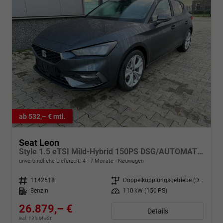
ab 532,– € mtl.
Seat Leon
Style 1.5 eTSI Mild-Hybrid 150PS DSG/AUTOMATIK, 5 Jahre Garantie, 16" Alu, Climatronic, Parksensoren vorn/hinten, Media System PLUS 12,9"/Bluetooth, Tempomat, Full Digital Cockpit, LED-Scheinwerfer, M-Lederlenkrad, Reserverad, Verkehrszeichenerkennung
unverbindliche Lieferzeit: 4 - 7 Monate
Neuwagen
Fahrzeugnr.
1142518
Getriebe
Doppelkupplungsgetriebe (DSG)
Kraftstoff
Benzin
Leistung
110 kW (150 PS)
26.879,– €
Details
incl. 19% MwSt.