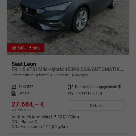
ab 548,– € mtl.
Seat Leon
FR 1.5 eTSI Mild-Hybrid 150PS DSG/AUTOMATIK, 5 Jahre Garantie, 17" Alu, 3-Zonen-Climatronic, Abgedunkelte Scheiben, Parksensoren vorn/hinten, Sportsitze, Media System PLUS 12,9"/Bluetooth, Tempomat, Full Digital Cockpit, LED-Scheinwerfer, M-Lederlenkrad, Res
unverbindliche Lieferzeit: 4 - 7 Monate
Neuwagen
Fahrzeugnr.
1142522
Getriebe
Doppelkupplungsgetriebe (DSG)
Kraftstoff
Benzin
Leistung
110 kW (150 PS)
27.684,– €
Details
incl. 19% MwSt.
Verbrauch kombiniert:
5,30 l/100km
CO
-Klasse:
D
2
CO
-Emissionen:
121,00 g/km
2