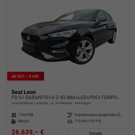
ab 527,– € mtl.
Seat Leon
FR 5J GARANTIE+3-Z-KLIMA+LED+PDC+TEMPOMAT+17" ALU
unverbindliche Lieferzeit: ca. 3-4 Monate
Neuwagen
Fahrzeugnr.
1344788
Getriebe
Doppelkupplungsgetriebe (DSG)
Kraftstoff
Benzin
Leistung
110 kW (150 PS)
26.639,– €
Details