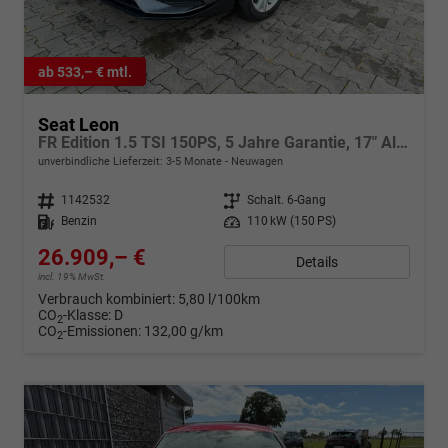
ab 533,– € mtl.
Seat Leon
FR Edition 1.5 TSI 150PS, 5 Jahre Garantie, 17" Alu, Winterpaket, Alarm, 3-Zonen-Climatronic, Abgedunkelte Scheiben, Park Assistent, Rückfahrkamera, Parksensoren vorn/hinten, Sportsitze, NAVIGATION 12,9", Adaptiver Tempomat, TOTER-WINKEL, MATRIX-LED-SCHEINWERFER
unverbindliche Lieferzeit: 3-5 Monate
Neuwagen
Fahrzeugnr.
1142532
Getriebe
Schalt. 6-Gang
Kraftstoff
Benzin
Leistung
110 kW (150 PS)
26.909,– €
Details
incl. 19% MwSt.
Verbrauch kombiniert:
5,80 l/100km
CO
-Klasse:
D
2
CO
-Emissionen:
132,00 g/km
2