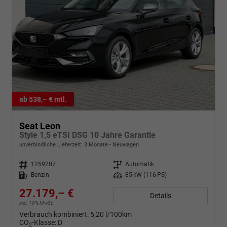
ab 538,– € mtl.
Seat Leon
Style 1,5 eTSI DSG 10 Jahre Garantie
unverbindliche Lieferzeit:
3 Monate
Neuwagen
Fahrzeugnr.
1259207
Getriebe
Automatik
Kraftstoff
Benzin
Leistung
85 kW (116 PS)
27.179,– €
Details
incl. 19% MwSt.
Verbrauch kombiniert:
5,20 l/100km
CO
-Klasse:
D
2