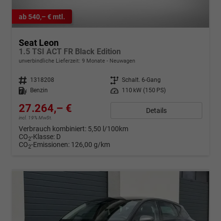
ab 540,– € mtl.
Seat Leon
1.5 TSI ACT FR Black Edition
unverbindliche Lieferzeit:
9 Monate
Neuwagen
Fahrzeugnr.
1318208
Getriebe
Schalt. 6-Gang
Kraftstoff
Benzin
Leistung
110 kW (150 PS)
27.264,– €
Details
incl. 19% MwSt.
Verbrauch kombiniert:
5,50 l/100km
CO
-Klasse:
D
2
CO
-Emissionen:
126,00 g/km
2