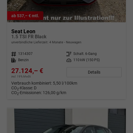
ab 537,– € mtl.
Seat Leon
1.5 TSI FR Black
unverbindliche Lieferzeit:
4 Monate
Neuwagen
Fahrzeugnr.
1314307
Getriebe
Schalt. 6-Gang
Kraftstoff
Benzin
Leistung
110 kW (150 PS)
27.124,– €
Details
incl. 19% MwSt.
Verbrauch kombiniert:
5,50 l/100km
CO
-Klasse:
D
2
CO
-Emissionen:
126,00 g/km
2