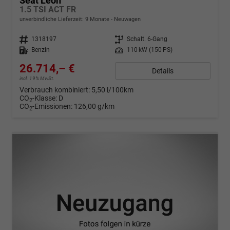
Seat Leon
1.5 TSI ACT FR
unverbindliche Lieferzeit:
9 Monate
Neuwagen
Fahrzeugnr.
1318197
Getriebe
Schalt. 6-Gang
Kraftstoff
Benzin
Leistung
110 kW (150 PS)
26.714,– €
Details
incl. 19% MwSt.
Verbrauch kombiniert:
5,50 l/100km
CO
-Klasse:
D
2
CO
-Emissionen:
126,00 g/km
2