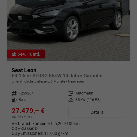
ab 544,– € mtl.
Seat Leon
FR 1,5 eTSI DSG 85kW 10 Jahre Garantie
unverbindliche Lieferzeit:
3 Monate
Neuwagen
Fahrzeugnr.
1259204
Getriebe
Automatik
Kraftstoff
Benzin
Leistung
85 kW (116 PS)
27.479,– €
Details
incl. 19% MwSt.
Verbrauch kombiniert:
5,20 l/100km
CO
-Klasse:
D
2
CO
-Emissionen:
117,00 g/km
2