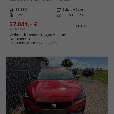
Fahrzeugnr.
1318193
Getriebe
Schalt. 6-Gang
Kraftstoff
Diesel
Leistung
85 kW (116 PS)
27.084,– €
Details
incl. 19% MwSt.
Verbrauch kombiniert:
4,50 l/100km
CO
-Klasse:
D
2
CO
-Emissionen:
119,00 g/km
2