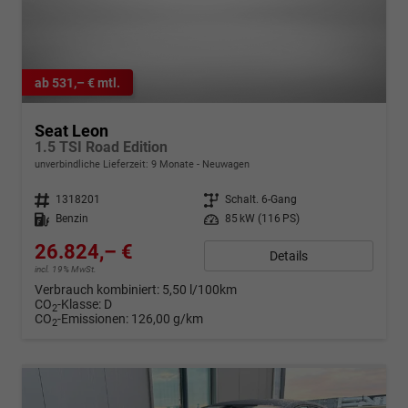
ab 531,– € mtl.
Seat Leon
1.5 TSI Road Edition
unverbindliche Lieferzeit:
9 Monate
Neuwagen
Fahrzeugnr.
1318201
Getriebe
Schalt. 6-Gang
Kraftstoff
Benzin
Leistung
85 kW (116 PS)
26.824,– €
Details
incl. 19% MwSt.
Verbrauch kombiniert:
5,50 l/100km
CO
-Klasse:
D
2
CO
-Emissionen:
126,00 g/km
2