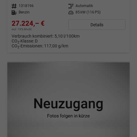
Fahrzeugnr.
1318196
Getriebe
Automatik
Kraftstoff
Benzin
Leistung
85 kW (116 PS)
27.224,– €
Details
incl. 19% MwSt.
Verbrauch kombiniert:
5,10 l/100km
CO
-Klasse:
D
2
CO
-Emissionen:
117,00 g/km
2