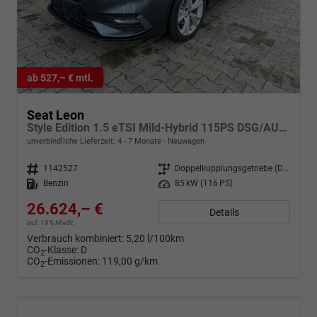
ab 527,– € mtl.
Seat Leon
Style Edition 1.5 eTSI Mild-Hybrid 115PS DSG/AUTOMATIK, 5J. Garantie, 16" Alu, 3-Zonen-Climatronic, Winterpaket, Rückfahrkamera, Parksensoren vorn/hinten, Adaptiver Tempomat, Armlehne, Fernlichtassistent, Media System PLUS 12,9", Full Digital Cockpit
unverbindliche Lieferzeit: 4 - 7 Monate
Neuwagen
Fahrzeugnr.
1142527
Getriebe
Doppelkupplungsgetriebe (DSG)
Kraftstoff
Benzin
Leistung
85 kW (116 PS)
26.624,– €
Details
incl. 19% MwSt.
Verbrauch kombiniert:
5,20 l/100km
CO
-Klasse:
D
2
CO
-Emissionen:
119,00 g/km
2