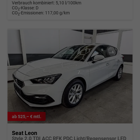
Verbrauch kombiniert:
5,10 l/100km
CO
-Klasse:
D
2
CO
-Emissionen:
117,00 g/km
2
ab 525,– € mtl.
Seat Leon
Style 2.0 TDI ACC RFK PDC Licht/Regensensor LED