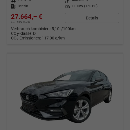
Fahrzeugnr.
1318192
Getriebe
Automatik
Kraftstoff
Benzin
Leistung
110 kW (150 PS)
27.664,– €
Details
incl. 19% MwSt.
Verbrauch kombiniert:
5,10 l/100km
CO
-Klasse:
D
2
CO
-Emissionen:
117,00 g/km
2