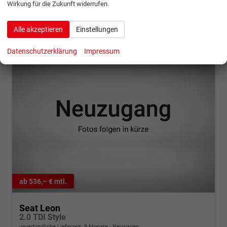
Wirkung für die Zukunft widerrufen.
CO
-Klasse:
D
2
CO
-Emissionen:
117,00 g/km
2
Alle akzeptieren
Einstellungen
Datenschutzerklärung
Impressum
ab 536,– € mtl.
Seat Leon
2.0 TDI Style
unverbindliche Lieferzeit:
9 Monate
Neuwagen