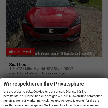
ab 535,– € mtl.
Seat Leon
1.5 eTSI Mild-Hybrid 48V Style DSG7
unverbindliche Lieferzeit:
4 Monate
Neuwagen
Wir respektieren Ihre Privatsphäre
Fahrzeugnr.
1314299
Getriebe
Automatik
Kraftstoff
Benzin
Leistung
110 kW (150 PS)
Unsere Website setzt Cookies ein, um unsere Dienste für Sie
27.044,– €
bereitzustellen. Hierbei berücksichtigen wir Ihre Auswahl und verarbeiten
Details
nur die Daten für Marketing, Analytics und Personalisierung, für die Sie
incl. 19% MwSt.
uns Ihr Einverständnis geben. Sie können Ihre Einwilligung jederzeit mit
Verbrauch kombiniert:
5,10 l/100km