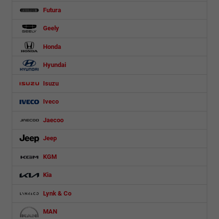
Futura
Geely
Honda
Hyundai
Isuzu
Iveco
Jaecoo
Jeep
KGM
Kia
Lynk & Co
MAN