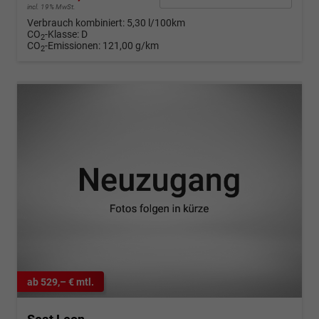
incl. 19% MwSt.
Verbrauch kombiniert:
5,30 l/100km
CO
-Klasse:
D
2
CO
-Emissionen:
121,00 g/km
2
ab 529,– € mtl.