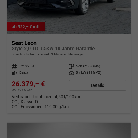
ab 522,– € mtl.
Seat Leon
Style 2,0 TDI 85kW 10 Jahre Garantie
unverbindliche Lieferzeit:
3 Monate
Neuwagen
Fahrzeugnr.
1259208
Getriebe
Schalt. 6-Gang
Kraftstoff
Diesel
Leistung
85 kW (116 PS)
26.379,– €
Details
incl. 19% MwSt.
Verbrauch kombiniert:
4,50 l/100km
CO
-Klasse:
D
2
CO
-Emissionen:
119,00 g/km
2