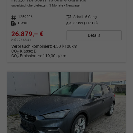
unverbindliche Lieferzeit:
3 Monate
Neuwagen
Fahrzeugnr.
1259206
Getriebe
Schalt. 6-Gang
Kraftstoff
Diesel
Leistung
85 kW (116 PS)
26.879,– €
Details
incl. 19% MwSt.
Verbrauch kombiniert:
4,50 l/100km
CO
-Klasse:
D
2
CO
-Emissionen:
119,00 g/km
2