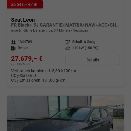
ab 548,– € mtl.
Seat Leon
FR Black+ 5J GARANTIE+MATRIX+NAVI+ACC+SHZ+KAMERA+18" ALU
unverbindliche Lieferzeit: ca. 3-4 Monate
Neuwagen
Fahrzeugnr.
1344789
Getriebe
Schalt. 6-Gang
Kraftstoff
Benzin
Leistung
110 kW (150 PS)
27.679,– €
Details
incl. 19% MwSt.
Verbrauch kombiniert:
5,80 l/100km
CO
-Klasse:
D
2
CO
-Emissionen:
131,00 g/km
2