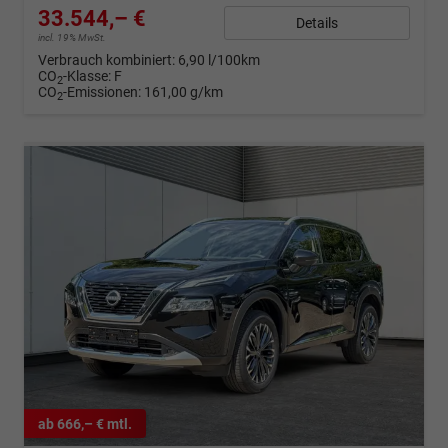
33.544,– €
Details
incl. 19% MwSt.
Verbrauch kombiniert:
6,90 l/100km
CO
-Klasse:
F
2
CO
-Emissionen:
161,00 g/km
2
ab 666,– € mtl.