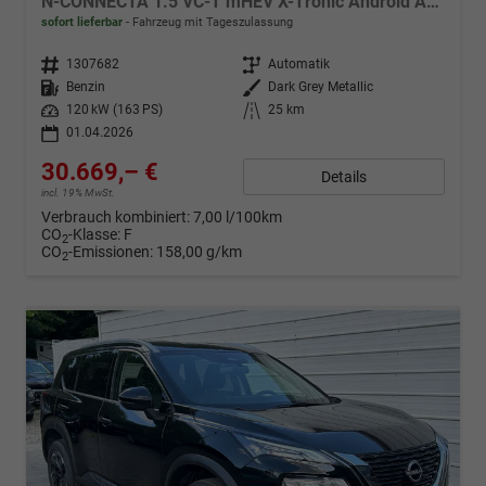
N-CONNECTA 1.5 VC-T mHEV X-Tronic Android Auto*Navi*SHZ*3Z Klimaauto*360°*ACC*E-Heck
sofort lieferbar
Fahrzeug mit Tageszulassung
Fahrzeugnr.
1307682
Getriebe
Automatik
Kraftstoff
Benzin
Außenfarbe
Dark Grey Metallic
Leistung
120 kW (163 PS)
Kilometerstand
25 km
01.04.2026
30.669,– €
Details
incl. 19% MwSt.
Verbrauch kombiniert:
7,00 l/100km
CO
-Klasse:
F
2
CO
-Emissionen:
158,00 g/km
2