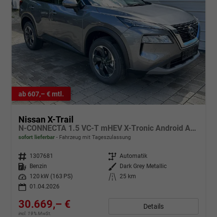
ab 607,– € mtl.
Nissan X-Trail
N-CONNECTA 1.5 VC-T mHEV X-Tronic Android Auto*Navi*SHZ*3Z Klimaauto*360°*ACC*E-Heck
sofort lieferbar
Fahrzeug mit Tageszulassung
Fahrzeugnr.
1307681
Getriebe
Automatik
Kraftstoff
Benzin
Außenfarbe
Dark Grey Metallic
Leistung
120 kW (163 PS)
Kilometerstand
25 km
01.04.2026
30.669,– €
Details
incl. 19% MwSt.