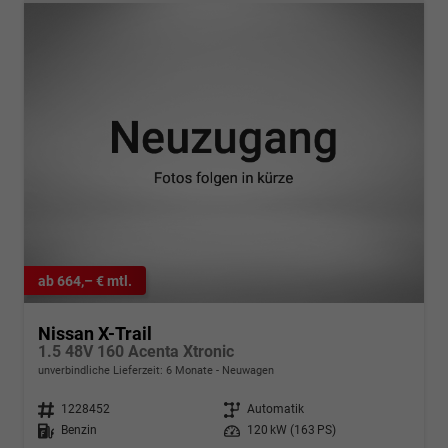
ab 664,– € mtl.
Nissan X-Trail
1.5 48V 160 Acenta Xtronic
unverbindliche Lieferzeit:
6 Monate
Neuwagen
Fahrzeugnr.
1228452
Getriebe
Automatik
Kraftstoff
Benzin
Leistung
120 kW (163 PS)