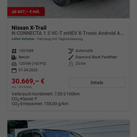
ab 607,– € mtl.
Nissan X-Trail
N-CONNECTA 1.5 VC-T mHEV X-Tronic Android Auto*Navi*SHZ*3Z Klimaauto*360°*ACC*E-Heck
sofort lieferbar
Fahrzeug mit Tageszulassung
Fahrzeugnr.
1307688
Getriebe
Automatik
Kraftstoff
Benzin
Außenfarbe
Diamond Black Perleffekt
Leistung
120 kW (163 PS)
Kilometerstand
25 km
01.04.2026
30.669,– €
Details
incl. 19% MwSt.
Verbrauch kombiniert:
7,00 l/100km
CO
-Klasse:
F
2
CO
-Emissionen:
158,00 g/km
2