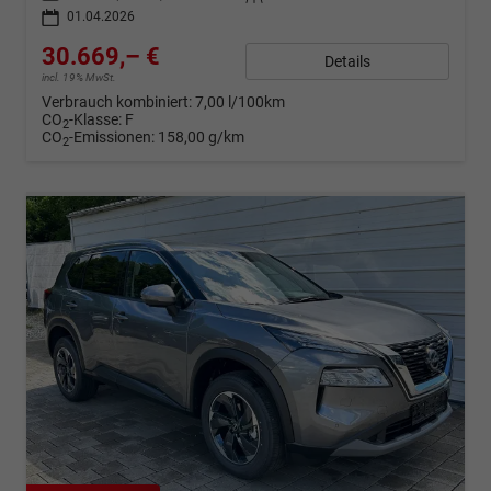
01.04.2026
30.669,– €
Details
incl. 19% MwSt.
Verbrauch kombiniert:
7,00 l/100km
CO
-Klasse:
F
2
CO
-Emissionen:
158,00 g/km
2