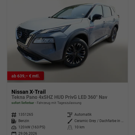
ab 639,– € mtl.
Nissan X-Trail
Tekna Pano 4xSHZ HUD PrivG LED 360° Nav
sofort lieferbar
Fahrzeug mit Tageszulassung
Fahrzeugnr.
1351265
Getriebe
Automatik
Kraftstoff
Benzin
Außenfarbe
Ceramic Grey / Dachfarbe in Schw
Leistung
120 kW (163 PS)
Kilometerstand
10 km
29.06.2026