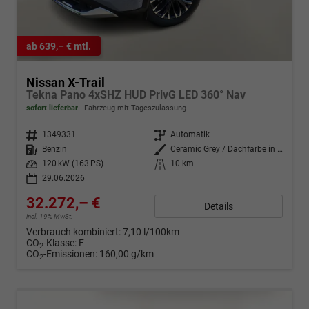
ab 639,– € mtl.
Nissan X-Trail
Tekna Pano 4xSHZ HUD PrivG LED 360° Nav
sofort lieferbar
Fahrzeug mit Tageszulassung
Fahrzeugnr.
1349331
Getriebe
Automatik
Kraftstoff
Benzin
Außenfarbe
Ceramic Grey / Dachfarbe in Schw
Leistung
120 kW (163 PS)
Kilometerstand
10 km
29.06.2026
32.272,– €
Details
incl. 19% MwSt.
Verbrauch kombiniert:
7,10 l/100km
CO
-Klasse:
F
2
CO
-Emissionen:
160,00 g/km
2