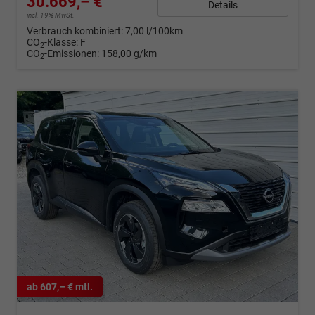
30.669,– €
Details
incl. 19% MwSt.
Verbrauch kombiniert:
7,00 l/100km
CO
-Klasse:
F
2
CO
-Emissionen:
158,00 g/km
2
ab 607,– € mtl.