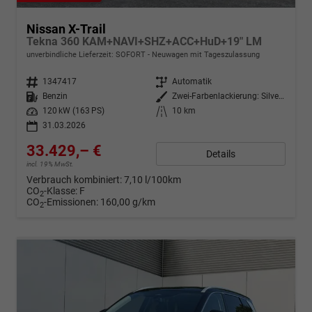
Nissan X-Trail
Tekna 360 KAM+NAVI+SHZ+ACC+HuD+19" LM
unverbindliche Lieferzeit: SOFORT
Neuwagen mit Tageszulassung
Fahrzeugnr.
1347417
Getriebe
Automatik
Kraftstoff
Benzin
Außenfarbe
Zwei-Farbenlackierung: Silver/ Diamond Black
Leistung
120 kW (163 PS)
Kilometerstand
10 km
31.03.2026
33.429,– €
Details
incl. 19% MwSt.
Verbrauch kombiniert:
7,10 l/100km
CO
-Klasse:
F
2
CO
-Emissionen:
160,00 g/km
2