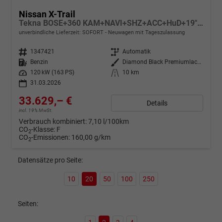
Nissan X-Trail
Tekna BOSE+360 KAM+NAVI+SHZ+ACC+HuD+19" LM
unverbindliche Lieferzeit: SOFORT
Neuwagen mit Tageszulassung
Fahrzeugnr.
1347421
Getriebe
Automatik
Kraftstoff
Benzin
Außenfarbe
Diamond Black Premiumlackierung Metallic
Leistung
120 kW (163 PS)
Kilometerstand
10 km
31.03.2026
33.629,– €
Details
incl. 19% MwSt.
Verbrauch kombiniert:
7,10 l/100km
CO
-Klasse:
F
2
CO
-Emissionen:
160,00 g/km
2
Datensätze pro Seite:
10
20
50
100
250
Seiten: