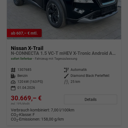
ab 607,– € mtl.
Nissan X-Trail
N-CONNECTA 1.5 VC-T mHEV X-Tronic Android Auto*Navi*SHZ*3Z Klimaauto*360°*ACC*E-Heck
sofort lieferbar
Fahrzeug mit Tageszulassung
Fahrzeugnr.
1307685
Getriebe
Automatik
Kraftstoff
Benzin
Außenfarbe
Diamond Black Perleffekt
Leistung
120 kW (163 PS)
Kilometerstand
25 km
01.04.2026
30.669,– €
Details
incl. 19% MwSt.
Verbrauch kombiniert:
7,00 l/100km
CO
-Klasse:
F
2
CO
-Emissionen:
158,00 g/km
2