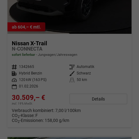
ab 604,– € mtl.
Nissan X-Trail
N-CONNECTA
sofort lieferbar
Jungwagen/Jahreswagen
Fahrzeugnr.
1342665
Getriebe
Automatik
Kraftstoff
Hybrid Benzin
Außenfarbe
Schwarz
Leistung
120 kW (163 PS)
Kilometerstand
50 km
01.02.2026
30.509,– €
Details
incl. 19% MwSt.
Verbrauch kombiniert:
7,00 l/100km
CO
-Klasse:
F
2
CO
-Emissionen:
158,00 g/km
2