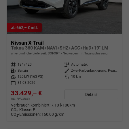
ab 662,– € mtl.
Nissan X-Trail
Tekna 360 KAM+NAVI+SHZ+ACC+HuD+19" LM
unverbindliche Lieferzeit: SOFORT
Neuwagen mit Tageszulassung
Fahrzeugnr.
1347420
Getriebe
Automatik
Kraftstoff
Benzin
Außenfarbe
Zwei-Farbenlackierung: Pearl White / Diamond Black
Leistung
120 kW (163 PS)
Kilometerstand
10 km
31.03.2026
33.429,– €
Details
incl. 19% MwSt.
Verbrauch kombiniert:
7,10 l/100km
CO
-Klasse:
F
2
CO
-Emissionen:
160,00 g/km
2