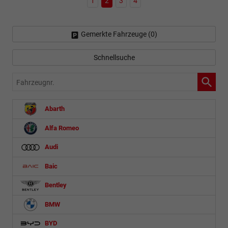
1
2
3
4
Gemerkte Fahrzeuge (
0
)
Schnellsuche
Fahrzeugnr.
Abarth
Alfa Romeo
Audi
Baic
Bentley
BMW
BYD