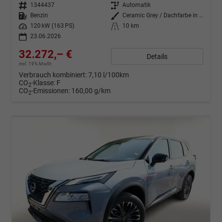
Fahrzeugnr.
1344437
Getriebe
Automatik
Kraftstoff
Benzin
Außenfarbe
Ceramic Grey / Dachfarbe in Schw
Leistung
120 kW (163 PS)
Kilometerstand
10 km
23.06.2026
32.272,– €
Details
incl. 19% MwSt.
Verbrauch kombiniert:
7,10 l/100km
CO
-Klasse:
F
2
CO
-Emissionen:
160,00 g/km
2