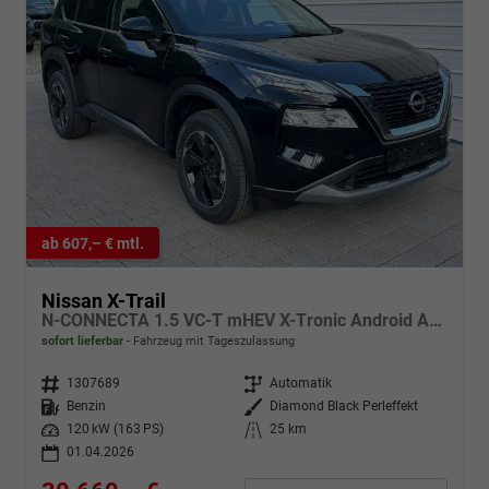
ab 607,– € mtl.
Nissan X-Trail
N-CONNECTA 1.5 VC-T mHEV X-Tronic Android Auto*Navi*SHZ*3Z Klimaauto*360°*ACC*E-Heck
sofort lieferbar
Fahrzeug mit Tageszulassung
Fahrzeugnr.
1307689
Getriebe
Automatik
Kraftstoff
Benzin
Außenfarbe
Diamond Black Perleffekt
Leistung
120 kW (163 PS)
Kilometerstand
25 km
01.04.2026