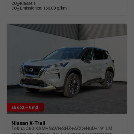
CO
-Klasse:
F
2
CO
-Emissionen:
160,00 g/km
2
ab 662,– € mtl.
Nissan X-Trail
Tekna 360 KAM+NAVI+SHZ+ACC+HuD+19" LM