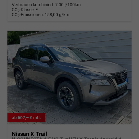
Verbrauch kombiniert:
7,00 l/100km
CO
-Klasse:
F
2
CO
-Emissionen:
158,00 g/km
2
ab 607,– € mtl.
Nissan X-Trail