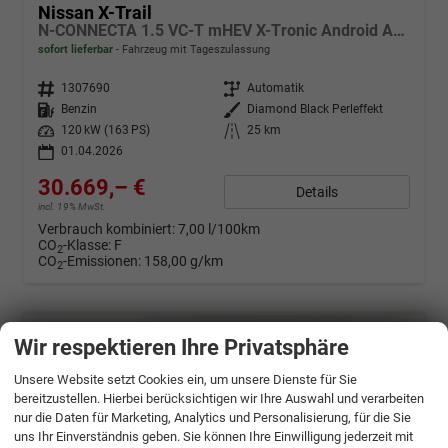
Nissan X-Trail
N-CONNECTA 1.5 VC-T mHEV X-Tronic Android Auto*Navi*SHZ*3Z Klimaauto*360°*ACC*E-Heck
sofort lieferbar
Fahrzeug mit Tageszulassung
Fahrzeugnr.
1307690
Getriebe
Automatik
Kraftstoff
Benzin
Außenfarbe
Diamond Black Perleffekt
Leistung
120 kW (163 PS)
Kilometerstand
25 km
01.04.2026
30.669,– €
Details
incl. 19% MwSt.
Verbrauch kombiniert:
7,00 l/100km
CO
-Klasse:
F
2
CO
-Emissionen:
158,00 g/km
2
Wir respektieren Ihre Privatsphäre
Unsere Website setzt Cookies ein, um unsere Dienste für Sie
bereitzustellen. Hierbei berücksichtigen wir Ihre Auswahl und verarbeiten
nur die Daten für Marketing, Analytics und Personalisierung, für die Sie
uns Ihr Einverständnis geben. Sie können Ihre Einwilligung jederzeit mit