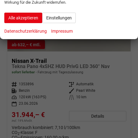
Wirkung für die Zukunft widerrufen.
Alle akzeptieren
Einstellungen
Datenschutzerklärung
Impressum
ab 632,– € mtl.
Nissan X-Trail
Tekna Pano 4xSHZ HUD PrivG LED 360° Nav
sofort lieferbar
Fahrzeug mit Tageszulassung
Fahrzeugnr.
1353896
Getriebe
Automatik
Kraftstoff
Benzin
Außenfarbe
Pearl White
Leistung
120 kW (163 PS)
Kilometerstand
10 km
23.06.2026
31.944,– €
Details
incl. 19% MwSt.
Verbrauch kombiniert:
7,10 l/100km
CO
-Klasse:
F
2
CO
-Emissionen:
160,00 g/km