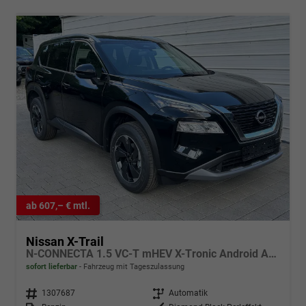
ab 607,– € mtl.
Nissan X-Trail
N-CONNECTA 1.5 VC-T mHEV X-Tronic Android Auto*Navi*SHZ*3Z Klimaauto*360°*ACC*E-Heck
sofort lieferbar
Fahrzeug mit Tageszulassung
Fahrzeugnr.
1307687
Getriebe
Automatik