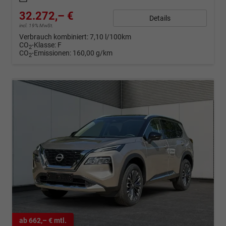
32.272,– €
Details
incl. 19% MwSt.
Verbrauch kombiniert:
7,10 l/100km
CO
-Klasse:
F
2
CO
-Emissionen:
160,00 g/km
2
ab 662,– € mtl.