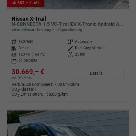
ab 607,– € mtl.
Nissan X-Trail
N-CONNECTA 1.5 VC-T mHEV X-Tronic Android Auto*Navi*SHZ*3Z Klimaauto*360°*ACC*E-Heck
sofort lieferbar
Fahrzeug mit Tageszulassung
Fahrzeugnr.
1307680
Getriebe
Automatik
Kraftstoff
Benzin
Außenfarbe
Dark Grey Metallic
Leistung
120 kW (163 PS)
Kilometerstand
25 km
01.05.2026
30.669,– €
Details
incl. 19% MwSt.
Verbrauch kombiniert:
7,00 l/100km
CO
-Klasse:
F
2
CO
-Emissionen:
158,00 g/km
2