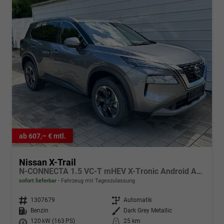
ab 607,– € mtl.
Nissan X-Trail
N-CONNECTA 1.5 VC-T mHEV X-Tronic Android Auto*Navi*SHZ*3Z Klimaauto*360°*ACC*E-Heck
sofort lieferbar
Fahrzeug mit Tageszulassung
Fahrzeugnr.
1307679
Getriebe
Automatik
Kraftstoff
Benzin
Außenfarbe
Dark Grey Metallic
Leistung
120 kW (163 PS)
Kilometerstand
25 km