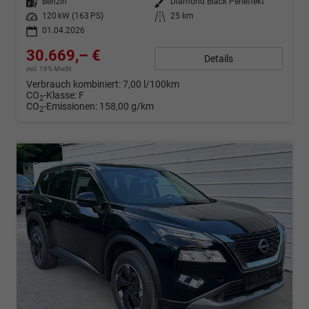
Kraftstoff
Benzin
Außenfarbe
Diamond Black Perleffekt
Leistung
120 kW (163 PS)
Kilometerstand
25 km
01.04.2026
30.669,– €
Details
incl. 19% MwSt.
Verbrauch kombiniert:
7,00 l/100km
CO
-Klasse:
F
2
CO
-Emissionen:
158,00 g/km
2