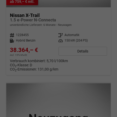
ab 759,– € mtl.
Nissan X-Trail
1.5 e-Power N-Connecta
unverbindliche Lieferzeit:
6 Monate
Neuwagen
Fahrzeugnr.
1228455
Getriebe
Automatik
Kraftstoff
Hybrid Benzin
Leistung
150 kW (204 PS)
38.364,– €
Details
incl. 19% MwSt.
Verbrauch kombiniert:
5,70 l/100km
CO
-Klasse:
D
2
CO
-Emissionen:
131,00 g/km
2