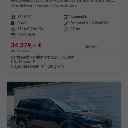
N-CONNECTA 1.5l e-POWER AT Android Auto*Navi*SHZ*3Z Klimaauto*360°*ACC*E-Heck
sofort lieferbar
Fahrzeug mit Tageszulassung
Fahrzeugnr.
1331989
Getriebe
Automatik
Kraftstoff
Benzin
Außenfarbe
Diamond Black Perleffekt
Leistung
150 kW (204 PS)
Kilometerstand
25 km
01.03.2026
34.379,– €
Details
incl. 19% MwSt.
Verbrauch kombiniert:
6,20 l/100km
CO
-Klasse:
E
2
CO
-Emissionen:
141,00 g/km
2