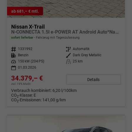
ab 681,– € mtl.
Nissan X-Trail
N-CONNECTA 1.5l e-POWER AT Android Auto*Navi*SHZ*3Z Klimaauto*360°*ACC*E-Heck
sofort lieferbar
Fahrzeug mit Tageszulassung
Fahrzeugnr.
1331992
Getriebe
Automatik
Kraftstoff
Benzin
Außenfarbe
Dark Grey Metallic
Leistung
150 kW (204 PS)
Kilometerstand
25 km
01.03.2026
34.379,– €
Details
incl. 19% MwSt.
Verbrauch kombiniert:
6,20 l/100km
CO
-Klasse:
E
2
CO
-Emissionen:
141,00 g/km
2