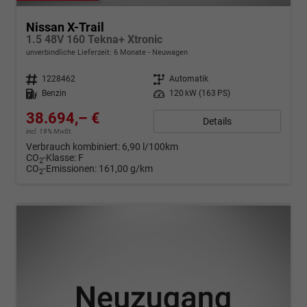
Nissan X-Trail
1.5 48V 160 Tekna+ Xtronic
unverbindliche Lieferzeit:
6 Monate
Neuwagen
Fahrzeugnr.
1228462
Getriebe
Automatik
Kraftstoff
Benzin
Leistung
120 kW (163 PS)
38.694,– €
Details
incl. 19% MwSt.
Verbrauch kombiniert:
6,90 l/100km
CO
-Klasse:
F
2
CO
-Emissionen:
161,00 g/km
2