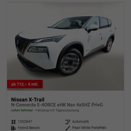
ab 712,– € mtl.
Nissan X-Trail
N-Connecta E-4ORCE eHK Nav 4xSHZ PrivG
sofort lieferbar
Fahrzeug mit Tageszulassung
Fahrzeugnr.
1352847
Getriebe
Automatik
Kraftstoff
Hybrid Benzin
Außenfarbe
Pearl White Perleffekt