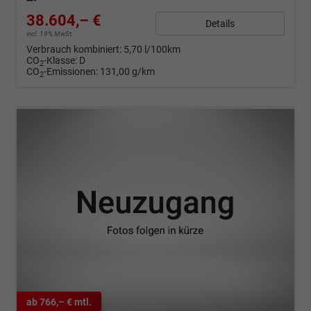
38.604,– €
Details
incl. 19% MwSt.
Verbrauch kombiniert:
5,70 l/100km
CO
-Klasse:
D
2
CO
-Emissionen:
131,00 g/km
2
ab 766,– € mtl.