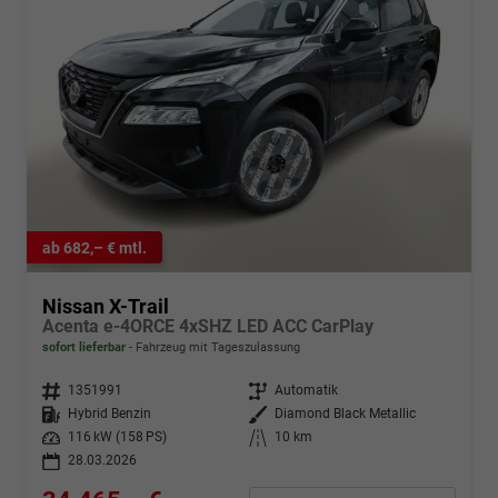
ab 682,– € mtl.
Nissan X-Trail
Acenta e-4ORCE 4xSHZ LED ACC CarPlay
sofort lieferbar
Fahrzeug mit Tageszulassung
Fahrzeugnr.
1351991
Getriebe
Automatik
Kraftstoff
Hybrid Benzin
Außenfarbe
Diamond Black Metallic
Leistung
116 kW (158 PS)
Kilometerstand
10 km
28.03.2026