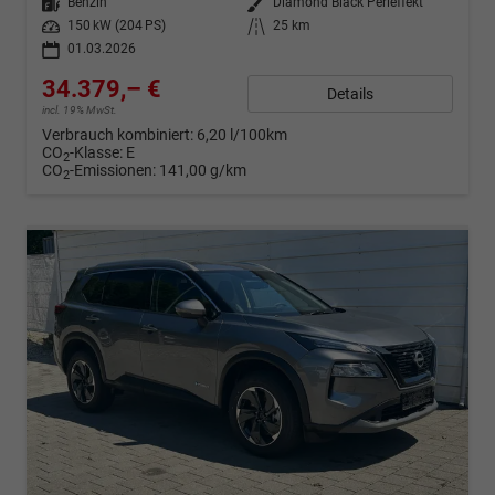
Kraftstoff
Benzin
Außenfarbe
Diamond Black Perleffekt
Leistung
150 kW (204 PS)
Kilometerstand
25 km
01.03.2026
34.379,– €
Details
incl. 19% MwSt.
Verbrauch kombiniert:
6,20 l/100km
CO
-Klasse:
E
2
CO
-Emissionen:
141,00 g/km
2