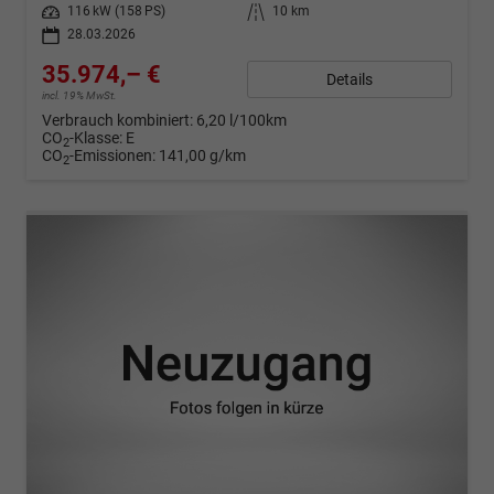
Leistung
116 kW (158 PS)
Kilometerstand
10 km
28.03.2026
35.974,– €
Details
incl. 19% MwSt.
Verbrauch kombiniert:
6,20 l/100km
CO
-Klasse:
E
2
CO
-Emissionen:
141,00 g/km
2