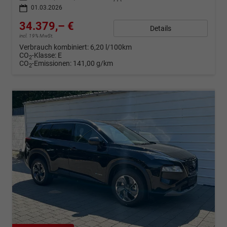
01.03.2026
34.379,– €
Details
incl. 19% MwSt.
Verbrauch kombiniert:
6,20 l/100km
CO
-Klasse:
E
2
CO
-Emissionen:
141,00 g/km
2