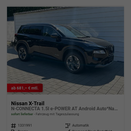
ab 681,– € mtl.
Nissan X-Trail
N-CONNECTA 1.5l e-POWER AT Android Auto*Navi*SHZ*3Z Klimaauto*360°*ACC*E-Heck
sofort lieferbar
Fahrzeug mit Tageszulassung
Fahrzeugnr.
1331991
Getriebe
Automatik