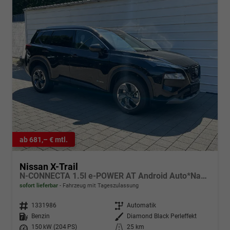
ab 681,– € mtl.
Nissan X-Trail
N-CONNECTA 1.5l e-POWER AT Android Auto*Navi*SHZ*3Z Klimaauto*360°*ACC*E-Heck
sofort lieferbar
Fahrzeug mit Tageszulassung
Fahrzeugnr.
1331986
Getriebe
Automatik
Kraftstoff
Benzin
Außenfarbe
Diamond Black Perleffekt
Leistung
150 kW (204 PS)
Kilometerstand
25 km