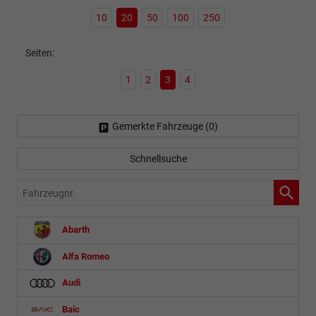
10
20
50
100
250
Seiten:
1
2
3
4
Gemerkte Fahrzeuge (
0
)
Schnellsuche
Fahrzeugnr.
Abarth
Alfa Romeo
Audi
Baic