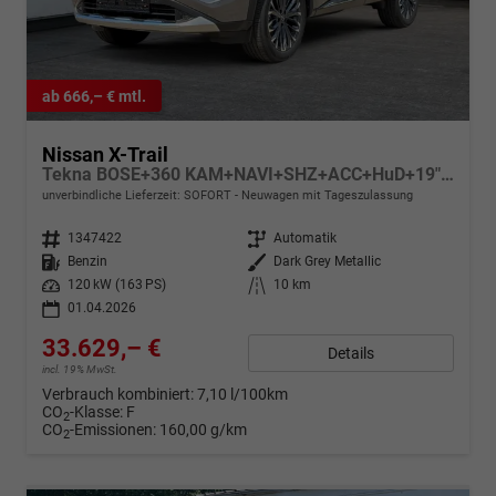
ab 666,– € mtl.
Nissan X-Trail
Tekna BOSE+360 KAM+NAVI+SHZ+ACC+HuD+19" LM
unverbindliche Lieferzeit: SOFORT
Neuwagen mit Tageszulassung
Fahrzeugnr.
1347422
Getriebe
Automatik
Kraftstoff
Benzin
Außenfarbe
Dark Grey Metallic
Leistung
120 kW (163 PS)
Kilometerstand
10 km
01.04.2026
33.629,– €
Details
incl. 19% MwSt.
Verbrauch kombiniert:
7,10 l/100km
CO
-Klasse:
F
2
CO
-Emissionen:
160,00 g/km
2