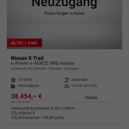
ab 761,– € mtl.
Nissan X-Trail
e-Power e-4ORCE 4WD Acenta
unverbindliche Lieferzeit:
4 Monate
Neuwagen
Fahrzeugnr.
1310938
Getriebe
Automatik
Kraftstoff
Hybrid Benzin
Leistung
157 kW (213 PS)
38.454,– €
Details
incl. 19% MwSt.
Verbrauch kombiniert:
6,30 l/100km
CO
-Klasse:
E
2
CO
-Emissionen:
143,00 g/km
2