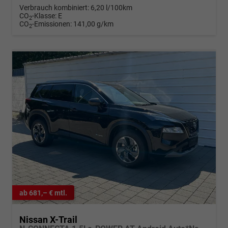
Verbrauch kombiniert:
6,20 l/100km
CO
-Klasse:
E
2
CO
-Emissionen:
141,00 g/km
2
ab 681,– € mtl.
Nissan X-Trail