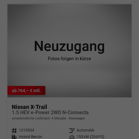
ab 764,– € mtl.
Nissan X-Trail
1.5 HEV e-Power 2WD N-Connecta
unverbindliche Lieferzeit:
4 Monate
Neuwagen
Fahrzeugnr.
1310934
Getriebe
Automatik
Kraftstoff
Hybrid Benzin
Leistung
150 kW (204 PS)