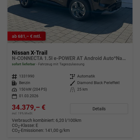
ab 681,– € mtl.
Nissan X-Trail
N-CONNECTA 1.5l e-POWER AT Android Auto*Navi*SHZ*3Z Klimaauto*360°*ACC*E-Heck
sofort lieferbar
Fahrzeug mit Tageszulassung
Fahrzeugnr.
1331990
Getriebe
Automatik
Kraftstoff
Benzin
Außenfarbe
Diamond Black Perleffekt
Leistung
150 kW (204 PS)
Kilometerstand
25 km
01.03.2026
34.379,– €
Details
incl. 19% MwSt.
Verbrauch kombiniert:
6,20 l/100km
CO
-Klasse:
E
2
CO
-Emissionen:
141,00 g/km
2