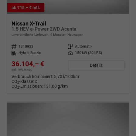
ab 715,– € mtl.
Nissan X-Trail
1.5 HEV e-Power 2WD Acenta
unverbindliche Lieferzeit:
4 Monate
Neuwagen
Fahrzeugnr.
1310933
Getriebe
Automatik
Kraftstoff
Hybrid Benzin
Leistung
150 kW (204 PS)
36.104,– €
Details
incl. 19% MwSt.
Verbrauch kombiniert:
5,70 l/100km
CO
-Klasse:
D
2
CO
-Emissionen:
131,00 g/km
2