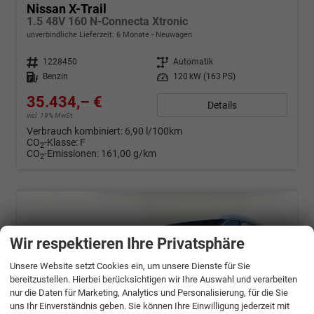
Nissan X-Trail
1.5 48V 160 N-Connecta Xtronic
unverbindliche Lieferzeit:
6 Monate
Neuwagen
Fahrzeugnr.
1228450
Getriebe
Automatik
Kraftstoff
Benzin
Leistung
120 kW (163 PS)
35.434,– €
Details
incl. 19% MwSt.
Verbrauch kombiniert:
6,90 l/100km
CO
-Klasse:
F
2
CO
-Emissionen:
161,00 g/km
2
Wir respektieren Ihre Privatsphäre
Unsere Website setzt Cookies ein, um unsere Dienste für Sie
bereitzustellen. Hierbei berücksichtigen wir Ihre Auswahl und verarbeiten
nur die Daten für Marketing, Analytics und Personalisierung, für die Sie
uns Ihr Einverständnis geben. Sie können Ihre Einwilligung jederzeit mit