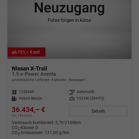
ab 721,– € mtl.
Nissan X-Trail
1.5 e-Power Acenta
unverbindliche Lieferzeit:
6 Monate
Neuwagen
Fahrzeugnr.
1228449
Getriebe
Automatik
Kraftstoff
Hybrid Benzin
Leistung
150 kW (204 PS)
36.434,– €
Details
incl. 19% MwSt.
Verbrauch kombiniert:
5,70 l/100km
CO
-Klasse:
D
2
CO
-Emissionen:
131,00 g/km
2