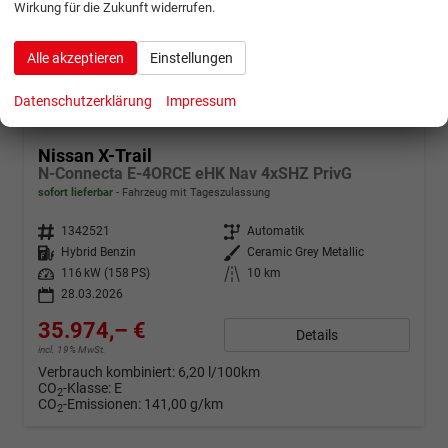
Wirkung für die Zukunft widerrufen.
Alle akzeptieren
Einstellungen
Datenschutzerklärung
Impressum
ab 712,– € mtl.
Nissan X-Trail
N-Connecta E-4ORCE eHK Nav 4xSHZ PrivG
sofort lieferbar
Fahrzeug mit Tageszulassung
Fahrzeugnr.
1342521
Getriebe
Automatik
Kraftstoff
Hybrid Benzin
Außenfarbe
Ceramic Grey Metallic
Leistung
116 kW (158 PS)
Kilometerstand
10 km
28.03.2026
35.974,– €
Details
incl. 19% MwSt.
Verbrauch kombiniert:
6,20 l/100km
CO
-Klasse:
E
2
CO
-Emissionen:
141,00 g/km
2