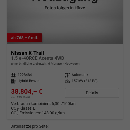
ab 768,– € mtl.
Nissan X-Trail
1.5 e-4ORCE Acenta 4WD
unverbindliche Lieferzeit:
6 Monate
Neuwagen
Fahrzeugnr.
1228484
Getriebe
Automatik
Kraftstoff
Hybrid Benzin
Leistung
157 kW (213 PS)
38.804,– €
Details
incl. 19% MwSt.
Verbrauch kombiniert:
6,30 l/100km
CO
-Klasse:
E
2
CO
-Emissionen:
143,00 g/km
2
Datensätze pro Seite: