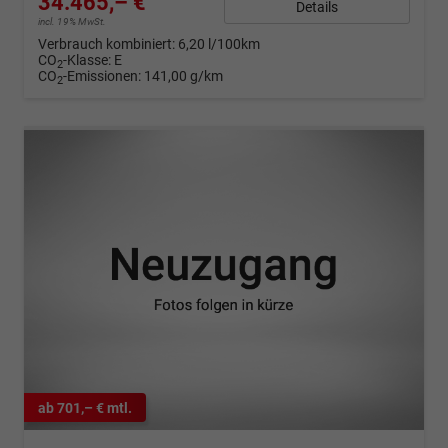
34.465,– €
Details
incl. 19% MwSt.
Verbrauch kombiniert:
6,20 l/100km
CO
-Klasse:
E
2
CO
-Emissionen:
141,00 g/km
2
ab 701,– € mtl.