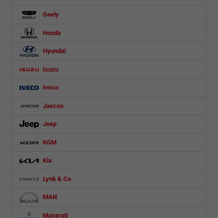
Geely
Honda
Hyundai
Isuzu
Iveco
Jaecoo
Jeep
KGM
Kia
Lynk & Co
MAN
Maserati