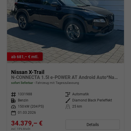
ab 681,– € mtl.
Nissan X-Trail
N-CONNECTA 1.5l e-POWER AT Android Auto*Navi*SHZ*3Z Klimaauto*360°*ACC*E-Heck
sofort lieferbar
Fahrzeug mit Tageszulassung
Fahrzeugnr.
1331988
Getriebe
Automatik
Kraftstoff
Benzin
Außenfarbe
Diamond Black Perleffekt
Leistung
150 kW (204 PS)
Kilometerstand
25 km
01.03.2026
34.379,– €
Details
incl. 19% MwSt.