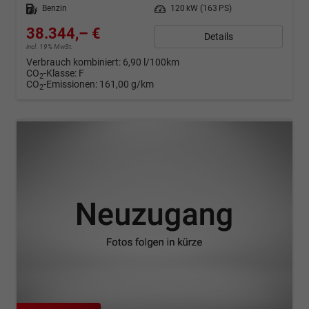
Kraftstoff
Benzin
Leistung
120 kW (163 PS)
38.344,– €
Details
incl. 19% MwSt.
Verbrauch kombiniert:
6,90 l/100km
CO
-Klasse:
F
2
CO
-Emissionen:
161,00 g/km
2