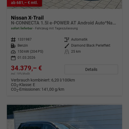
ab 681,– € mtl.
Nissan X-Trail
N-CONNECTA 1.5l e-POWER AT Android Auto*Navi*SHZ*3Z Klimaauto*360°*ACC*E-Heck
sofort lieferbar
Fahrzeug mit Tageszulassung
Fahrzeugnr.
1331987
Getriebe
Automatik
Kraftstoff
Benzin
Außenfarbe
Diamond Black Perleffekt
Leistung
150 kW (204 PS)
Kilometerstand
25 km
01.03.2026
34.379,– €
Details
incl. 19% MwSt.
Verbrauch kombiniert:
6,20 l/100km
CO
-Klasse:
E
2
CO
-Emissionen:
141,00 g/km
2