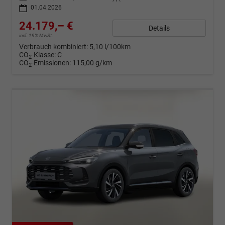
01.04.2026
24.179,– €
Details
incl. 19% MwSt.
Verbrauch kombiniert:
5,10 l/100km
CO
-Klasse:
C
2
CO
-Emissionen:
115,00 g/km
2