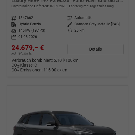
Luxury HEV+ 197 PS MJ26 *Pano*Navi*Android Auto*SHZ*360°*Kunstleder*Klimaauto*ACC
unverbindliche Lieferzeit:
07.09.2026
Fahrzeug mit Tageszulassung
Fahrzeugnr.
1347662
Getriebe
Automatik
Kraftstoff
Hybrid Benzin
Außenfarbe
Camden Grey Metallic [PAG]
Leistung
145 kW (197 PS)
Kilometerstand
25 km
01.08.2026
24.679,– €
Details
incl. 19% MwSt.
Verbrauch kombiniert:
5,10 l/100km
CO
-Klasse:
C
2
CO
-Emissionen:
115,00 g/km
2