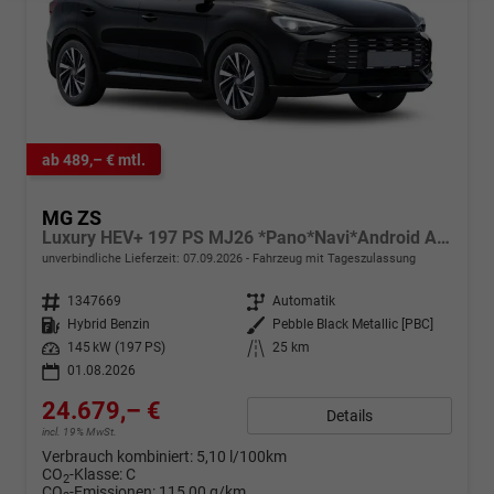
ab 489,– € mtl.
MG ZS
Luxury HEV+ 197 PS MJ26 *Pano*Navi*Android Auto*SHZ*360°*Kunstleder*Klimaauto*ACC
unverbindliche Lieferzeit:
07.09.2026
Fahrzeug mit Tageszulassung
Fahrzeugnr.
1347669
Getriebe
Automatik
Kraftstoff
Hybrid Benzin
Außenfarbe
Pebble Black Metallic [PBC]
Leistung
145 kW (197 PS)
Kilometerstand
25 km
01.08.2026
24.679,– €
Details
incl. 19% MwSt.
Verbrauch kombiniert:
5,10 l/100km
CO
-Klasse:
C
2
CO
-Emissionen:
115,00 g/km