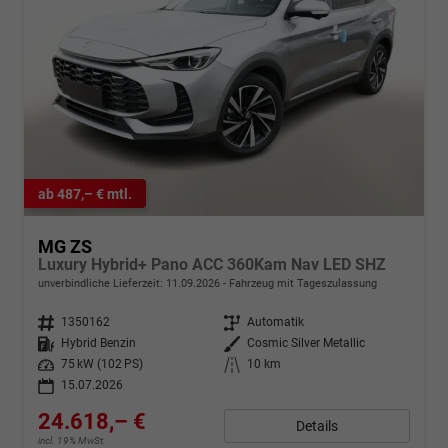
ab 487,– € mtl.
MG ZS
Luxury Hybrid+ Pano ACC 360Kam Nav LED SHZ
unverbindliche Lieferzeit:
11.09.2026
Fahrzeug mit Tageszulassung
Fahrzeugnr.
1350162
Getriebe
Automatik
Kraftstoff
Hybrid Benzin
Außenfarbe
Cosmic Silver Metallic
Leistung
75 kW (102 PS)
Kilometerstand
10 km
15.07.2026
24.618,– €
Details
incl. 19% MwSt.