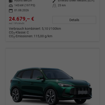
Kraftstoff
Hybrid Benzin
Außenfarbe
Emerald Green Metallic [GJY]
Leistung
145 kW (197 PS)
Kilometerstand
25 km
01.08.2026
24.679,– €
Details
incl. 19% MwSt.
Verbrauch kombiniert:
5,10 l/100km
CO
-Klasse:
C
2
CO
-Emissionen:
115,00 g/km
2