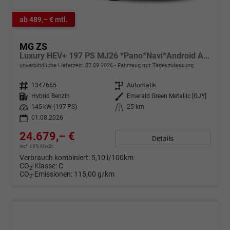
ab 489,– € mtl.
MG ZS
Luxury HEV+ 197 PS MJ26 *Pano*Navi*Android Auto*SHZ*360°*Kunstleder*Klimaauto*ACC
unverbindliche Lieferzeit:
07.09.2026
Fahrzeug mit Tageszulassung
Fahrzeugnr.
1347665
Getriebe
Automatik
Kraftstoff
Hybrid Benzin
Außenfarbe
Emerald Green Metallic [GJY]
Leistung
145 kW (197 PS)
Kilometerstand
25 km
01.08.2026
24.679,– €
Details
incl. 19% MwSt.
Verbrauch kombiniert:
5,10 l/100km
CO
-Klasse:
C
2
CO
-Emissionen:
115,00 g/km
2