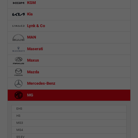
KGM
Kia
Lynk & Co
MAN
Maserati
Maxus
Mazda
Mercedes-Benz
MG
EHS
HS
MG3
MG4
S5 EV