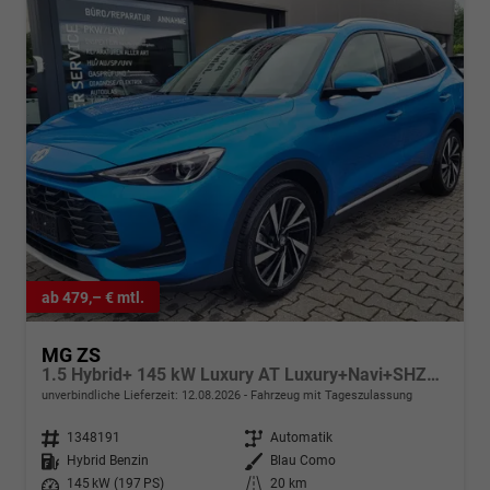
ab 479,– € mtl.
MG ZS
1.5 Hybrid+ 145 kW Luxury AT Luxury+Navi+SHZ+Kamera+ACA+18
unverbindliche Lieferzeit:
12.08.2026
Fahrzeug mit Tageszulassung
Fahrzeugnr.
1348191
Getriebe
Automatik
Kraftstoff
Hybrid Benzin
Außenfarbe
Blau Como
Leistung
145 kW (197 PS)
Kilometerstand
20 km