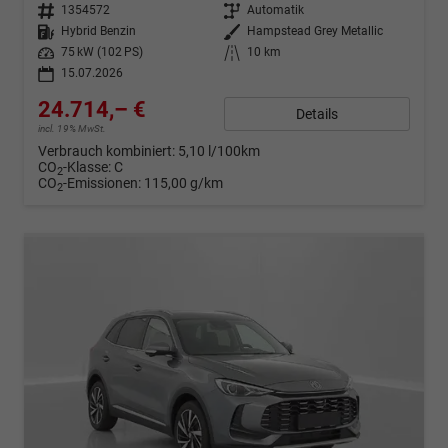
Fahrzeugnr.
1354572
Getriebe
Automatik
Kraftstoff
Hybrid Benzin
Außenfarbe
Hampstead Grey Metallic
Leistung
75 kW (102 PS)
Kilometerstand
10 km
15.07.2026
24.714,– €
Details
incl. 19% MwSt.
Verbrauch kombiniert:
5,10 l/100km
CO
-Klasse:
C
2
CO
-Emissionen:
115,00 g/km
2