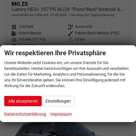
MG ZS
Luxury HEV+ 197 PS MJ26 *Pano*Navi*Android Auto*SHZ*360°*Kunstleder*Klimaauto*ACC
unverbindliche Lieferzeit:
07.09.2026
Fahrzeug mit Tageszulassung
Fahrzeugnr.
1347668
Getriebe
Automatik
Kraftstoff
Hybrid Benzin
Außenfarbe
Pebble Black Metallic [PBC]
Leistung
145 kW (197 PS)
Kilometerstand
25 km
01.08.2026
Wir respektieren Ihre Privatsphäre
24.679,– €
Details
Unsere Website setzt Cookies ein, um unsere Dienste für Sie
incl. 19% MwSt.
bereitzustellen. Hierbei berücksichtigen wir Ihre Auswahl und verarbeiten
Verbrauch kombiniert:
5,10 l/100km
nur die Daten für Marketing, Analytics und Personalisierung, für die Sie
CO
-Klasse:
C
2
CO
-Emissionen:
115,00 g/km
uns Ihr Einverständnis geben. Sie können Ihre Einwilligung jederzeit mit
2
Wirkung für die Zukunft widerrufen.
Alle akzeptieren
Einstellungen
Datenschutzerklärung
Impressum