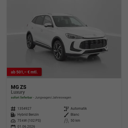
ab 501,– € mtl.
MG ZS
Luxury
sofort lieferbar
Jungwagen/Jahreswagen
Fahrzeugnr.
1354927
Getriebe
Automatik
Kraftstoff
Hybrid Benzin
Außenfarbe
Blanc
Leistung
75 kW (102 PS)
Kilometerstand
50 km
01.06.2026