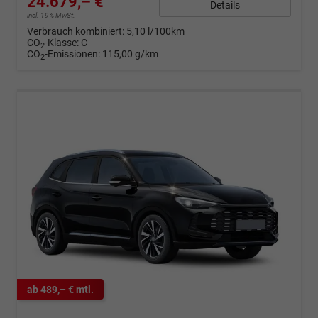
24.679,– €
Details
incl. 19% MwSt.
Verbrauch kombiniert:
5,10 l/100km
CO
-Klasse:
C
2
CO
-Emissionen:
115,00 g/km
2
ab 489,– € mtl.