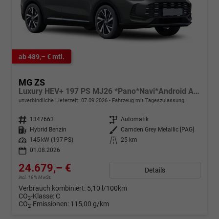
ab 489,– € mtl.
MG ZS
Luxury HEV+ 197 PS MJ26 *Pano*Navi*Android Auto*SHZ*360°*Kunstleder*Klimaauto*ACC
unverbindliche Lieferzeit:
07.09.2026
Fahrzeug mit Tageszulassung
Fahrzeugnr.
1347663
Getriebe
Automatik
Kraftstoff
Hybrid Benzin
Außenfarbe
Camden Grey Metallic [PAG]
Leistung
145 kW (197 PS)
Kilometerstand
25 km
01.08.2026
24.679,– €
Details
incl. 19% MwSt.
Verbrauch kombiniert:
5,10 l/100km
CO
-Klasse:
C
2
CO
-Emissionen:
115,00 g/km
2