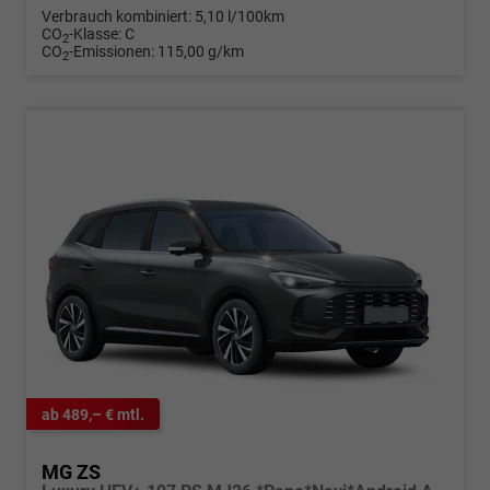
Verbrauch kombiniert:
5,10 l/100km
CO
-Klasse:
C
2
CO
-Emissionen:
115,00 g/km
2
ab 489,– € mtl.
MG ZS