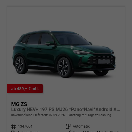
ab 489,– € mtl.
MG ZS
Luxury HEV+ 197 PS MJ26 *Pano*Navi*Android Auto*SHZ*360°*Kunstleder*Klimaauto*ACC
unverbindliche Lieferzeit:
07.09.2026
Fahrzeug mit Tageszulassung
Fahrzeugnr.
1347664
Getriebe
Automatik