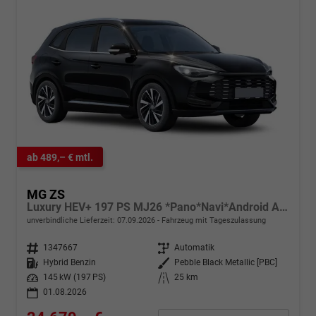
ab 489,– € mtl.
MG ZS
Luxury HEV+ 197 PS MJ26 *Pano*Navi*Android Auto*SHZ*360°*Kunstleder*Klimaauto*ACC
unverbindliche Lieferzeit:
07.09.2026
Fahrzeug mit Tageszulassung
Fahrzeugnr.
1347667
Getriebe
Automatik
Kraftstoff
Hybrid Benzin
Außenfarbe
Pebble Black Metallic [PBC]
Leistung
145 kW (197 PS)
Kilometerstand
25 km
01.08.2026