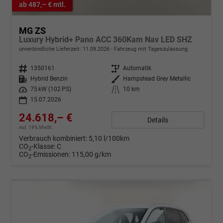
ab 487,– € mtl.
MG ZS
Luxury Hybrid+ Pano ACC 360Kam Nav LED SHZ
unverbindliche Lieferzeit:
11.09.2026
Fahrzeug mit Tageszulassung
Fahrzeugnr.
1350161
Getriebe
Automatik
Kraftstoff
Hybrid Benzin
Außenfarbe
Hampstead Grey Metallic
Leistung
75 kW (102 PS)
Kilometerstand
10 km
15.07.2026
24.618,– €
Details
incl. 19% MwSt.
Verbrauch kombiniert:
5,10 l/100km
CO
-Klasse:
C
2
CO
-Emissionen:
115,00 g/km
2