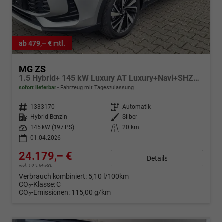
ab 479,– € mtl.
MG ZS
1.5 Hybrid+ 145 kW Luxury AT Luxury+Navi+SHZ+Kamera+ACA+18
sofort lieferbar
Fahrzeug mit Tageszulassung
Fahrzeugnr.
1333170
Getriebe
Automatik
Kraftstoff
Hybrid Benzin
Außenfarbe
Silber
Leistung
145 kW (197 PS)
Kilometerstand
20 km
01.04.2026
24.179,– €
Details
incl. 19% MwSt.
Verbrauch kombiniert:
5,10 l/100km
CO
-Klasse:
C
2
CO
-Emissionen:
115,00 g/km
2