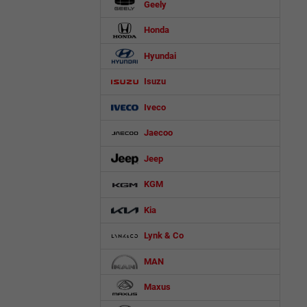
Geely
Honda
Hyundai
Isuzu
Iveco
Jaecoo
Jeep
KGM
Kia
Lynk & Co
MAN
Maxus