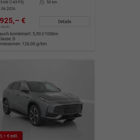
5 kW (143 PS)
Kilometerstand
50 km
.06.2026
925,– €
Details
9% MwSt.
auch kombiniert:
5,50 l/100km
Klasse:
D
Emissionen:
126,00 g/km
1,– € mtl.