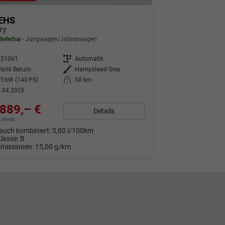
EHS
ry
lieferbar
Jungwagen/Jahreswagen
351061
Getriebe
Automatik
brid Benzin
Außenfarbe
Hampstead Grey
5 kW (143 PS)
Kilometerstand
50 km
.04.2026
889,– €
Details
9% MwSt.
auch kombiniert:
5,80 l/100km
Klasse:
B
Emissionen:
15,00 g/km