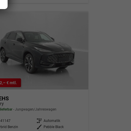
2,– € mtl.
EHS
ry
lieferbar
Jungwagen/Jahreswagen
341147
Getriebe
Automatik
brid Benzin
Außenfarbe
Pebble Black