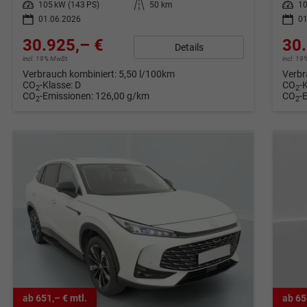
Leistung
105 kW (143 PS)
Kilometerstand
50 km
Leistung
10
01.06.2026
01
30.925,– €
30.
Details
incl. 19% MwSt.
incl. 1
Verbrauch kombiniert:
5,50 l/100km
Verbr
CO
-Klasse:
D
CO
-
2
2
CO
-Emissionen:
126,00 g/km
CO
-
2
2
ab 651,– € mtl.
ab 65