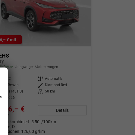
6,– € mtl.
EHS
ry
lieferbar
Jungwagen/Jahreswagen
354682
Getriebe
Automatik
.
brid Benzin
Außenfarbe
Diamond Red
5 kW (143 PS)
Kilometerstand
50 km
is
.05.2026
616,– €
Details
9% MwSt.
auch kombiniert:
5,50 l/100km
Klasse:
D
Emissionen:
126,00 g/km