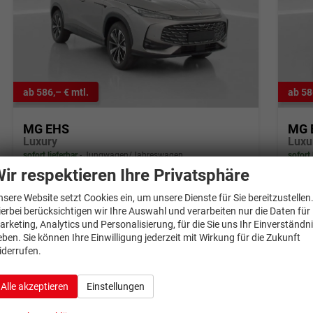
ab 586,– € mtl.
ab 58
MG EHS
MG 
Luxury
Luxu
sofort lieferbar
Jungwagen/Jahreswagen
sofort 
ir respektieren Ihre Privatsphäre
Fahrzeugnr.
1354675
Getriebe
Automatik
Fahrzeugnr.
1
nsere Website setzt Cookies ein, um unsere Dienste für Sie bereitzustellen
Kraftstoff
Hybrid Benzin
Außenfarbe
Sterling Silver
Kraftstoff
Hy
ierbei berücksichtigen wir Ihre Auswahl und verarbeiten nur die Daten für
Leistung
105 kW (143 PS)
Kilometerstand
50 km
Leistung
10
arketing, Analytics und Personalisierung, für die Sie uns Ihr Einverständn
01.06.2026
01
eben. Sie können Ihre Einwilligung jederzeit mit Wirkung für die Zukunft
29.616,– €
29.
iderrufen.
Details
incl. 19% MwSt.
incl. 1
Verbrauch kombiniert:
5,50 l/100km
Verbr
Alle akzeptieren
Einstellungen
CO
-Klasse:
D
CO
-
2
2
CO
-Emissionen:
126,00 g/km
CO
-
2
2