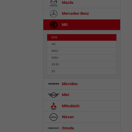
Mazda
Mercedes-Benz
MG
EHS
HS
MG3
MG4
S5 EV
ZS
Microlino
Mini
Mitsubishi
Nissan
Omoda