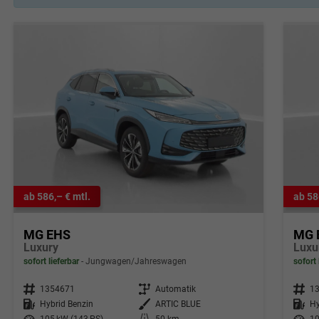
ab 586,– € mtl.
ab 58
MG EHS
MG 
Luxury
Luxu
sofort lieferbar
Jungwagen/Jahreswagen
sofort 
Fahrzeugnr.
1354671
Getriebe
Automatik
Fahrzeugnr.
1
Kraftstoff
Hybrid Benzin
Außenfarbe
ARTIC BLUE
Kraftstoff
Hy
Leistung
105 kW (143 PS)
Kilometerstand
50 km
Leistung
10