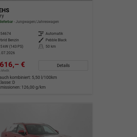
EHS
ry
lieferbar
Jungwagen/Jahreswagen
354674
Getriebe
Automatik
brid Benzin
Außenfarbe
Pebble Black
5 kW (143 PS)
Kilometerstand
50 km
.07.2026
616,– €
Details
9% MwSt.
auch kombiniert:
5,50 l/100km
Klasse:
D
Emissionen:
126,00 g/km