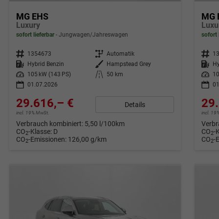
MG EHS
MG 
Luxury
Luxu
sofort lieferbar
Jungwagen/Jahreswagen
sofort 
Fahrzeugnr.
1354673
Getriebe
Automatik
Fahrzeugnr.
1
Kraftstoff
Hybrid Benzin
Außenfarbe
Hampstead Grey
Kraftstoff
Hy
Leistung
105 kW (143 PS)
Kilometerstand
50 km
Leistung
10
01.07.2026
01
29.616,– €
29.
Details
incl. 19% MwSt.
incl. 1
Verbrauch kombiniert:
5,50 l/100km
Verbr
CO
-Klasse:
D
CO
-
2
2
CO
-Emissionen:
126,00 g/km
CO
-
2
2