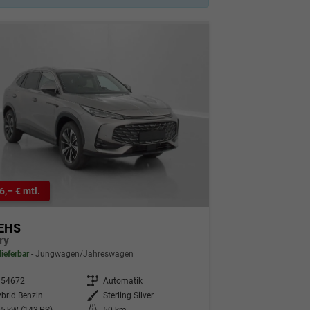
6,– € mtl.
EHS
ry
lieferbar
Jungwagen/Jahreswagen
354672
Getriebe
Automatik
brid Benzin
Außenfarbe
Sterling Silver
5 kW (143 PS)
Kilometerstand
50 km