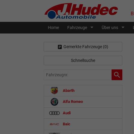
B
Home
Fahrzeuge
Über uns
Gemerkte Fahrzeuge (
0
)
Schnellsuche
Fahrzeugnr.
Abarth
Alfa Romeo
Audi
Baic