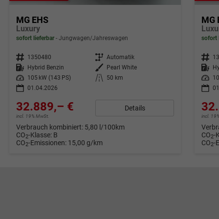
MG EHS
MG 
Luxury
Luxu
sofort lieferbar
Jungwagen/Jahreswagen
sofort 
Fahrzeugnr.
1350480
Getriebe
Automatik
Fahrzeugnr.
1
Kraftstoff
Hybrid Benzin
Außenfarbe
Pearl White
Kraftstoff
Hy
Leistung
105 kW (143 PS)
Kilometerstand
50 km
Leistung
10
01.04.2026
01
32.889,– €
32.
Details
incl. 19% MwSt.
incl. 1
Verbrauch kombiniert:
5,80 l/100km
Verbr
CO
-Klasse:
B
CO
-
2
2
CO
-Emissionen:
15,00 g/km
CO
-
2
2