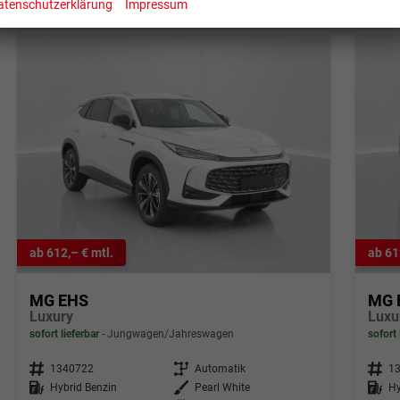
atenschutzerklärung
Impressum
ab 612,– € mtl.
ab 61
MG EHS
MG 
Luxury
Luxu
sofort lieferbar
Jungwagen/Jahreswagen
sofort 
Fahrzeugnr.
1340722
Getriebe
Automatik
Fahrzeugnr.
1
Kraftstoff
Hybrid Benzin
Außenfarbe
Pearl White
Kraftstoff
Hy