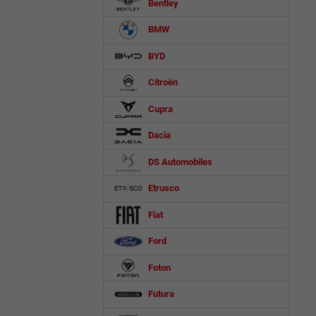
Bentley
BMW
BYD
Citroën
Cupra
Dacia
DS Automobiles
Etrusco
Fiat
Ford
Foton
Futura