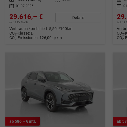
01.07.2026
01
29.616,– €
29.
Details
incl. 19% MwSt.
incl. 1
Verbrauch kombiniert:
5,50 l/100km
Verbr
CO
-Klasse:
D
CO
-
2
2
CO
-Emissionen:
126,00 g/km
CO
-
2
2
ab 586,– € mtl.
ab 58