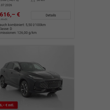
.07.2026
616,– €
Details
9% MwSt.
auch kombiniert:
5,50 l/100km
Klasse:
D
Emissionen:
126,00 g/km
6,– € mtl.