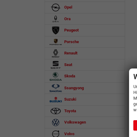
Opel
Ora
Peugeot
Porsche
Renault
Seat
W
Skoda
U
Ssangyong
H
M
Suzuki
g
w
Toyota
Volkswagen
Volvo